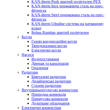
KAN-therm Push зшитий поліетилен PEX
KAN-therm Inox нержавіюча сталь на прес-
фітингах
KAN-therm Steel оцинкована сталь на прес-
фітингах
KAN-therm Ultraline система на натяжному
кільці
Rehau Rautitan зшитий поліетилен
Котли
Газові конденсаційні котли
Твердопаливні котли
Електричні котли
Насоси
Водопостачання
Дренаж та каналізація
Опалення
Радіатори
Біметалеві радіатори
Дизайнерські радіатори
Сталеві радіатори
Внутрішньопідлогові конвектори
Природна конвекція
Примусова конвекція
Додаткове обладнання
Електричні конвектори