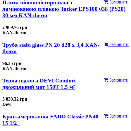
Плита пінополістирольна з
Замовити
ламінованою плівкою Tacker EPS100 038 (PS20)
30 мм KAN-therm
2 969.76 грн
KAN-therm
Труба stabi glass PN 20 d20 х 3,4 KAN-
Замовити
therm
96.35 грн
KAN-therm
Тепла підлога DEVI Comfort
Замовити
двожильний мат 150T 1.5 м²
5 830.32 грн
Devi
Кран-американка FADO Classic PN40
Замовити
15 1/2"