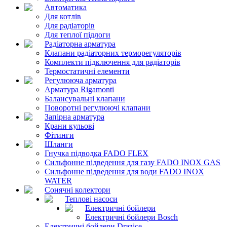
Автоматика
Для котлів
Для радіаторів
Для теплої підлоги
Радіаторна арматура
Клапани радіаторних терморегуляторів
Комплекти підключення для радіаторів
Термостатичні елементи
Регулююча арматура
Арматура Rigamonti
Балансувальні клапани
Поворотні регулюючі клапани
Запірна арматура
Крани кульові
Фітинги
Шланги
Гнучка підводка FADO FLEX
Сильфонне підведення для газу FADO INOX GAS
Сильфонне підведення для води FADO INOX
WATER
Сонячні колектори
Теплові насоси
Електричні бойлери
Електричні бойлери Bosch
Електричні бойлери Drazice