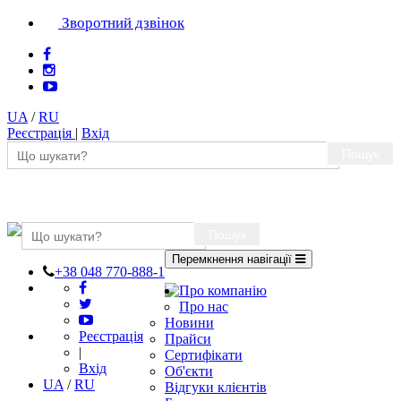
Зворотний дзвінок
UA
/
RU
Реєстрація
|
Вхід
Пошук
Пошук
Перемкнення навігації
+38 048 770-888-1
Про компанію
Про нас
Новини
Реєстрація
Прайси
|
Сертифікати
Вхід
Об'єкти
UA
/
RU
Відгуки клієнтів