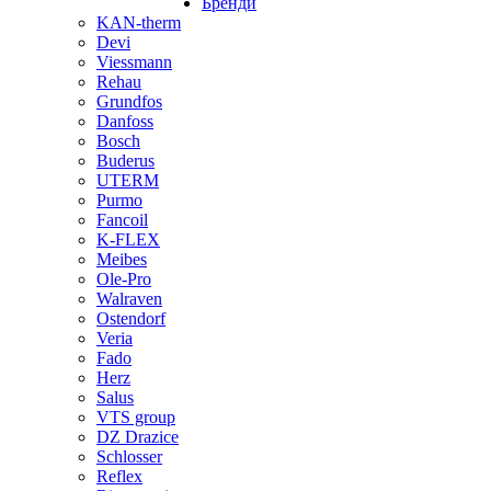
Бренди
KAN-therm
Devi
Viessmann
Rehau
Grundfos
Danfoss
Bosch
Buderus
UTERM
Purmo
Fancoil
K-FLEX
Meibes
Ole-Pro
Walraven
Ostendorf
Veria
Fado
Herz
Salus
VTS group
DZ Drazice
Schlosser
Reflex