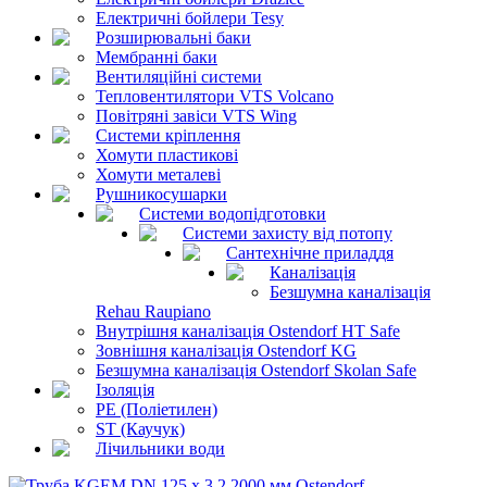
Електричні бойлери Tesy
Розширювальні баки
Мембранні баки
Вентиляційні системи
Тепловентилятори VTS Volcano
Повітряні завіси VTS Wing
Системи кріплення
Хомути пластикові
Хомути металеві
Рушникосушарки
Системи водопідготовки
Системи захисту від потопу
Сантехнічне приладдя
Каналізація
Безшумна каналізація
Rehau Raupiano
Внутрішня каналізація Ostendorf HT Safe
Зовнішня каналізація Ostendorf KG
Безшумна каналізація Ostendorf Skolan Safe
Ізоляція
PE (Поліетилен)
ST (Каучук)
Лічильники води