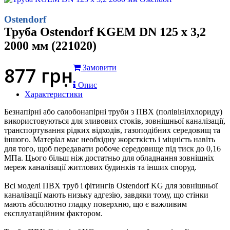
Ostendorf
Труба Ostendorf KGEM DN 125 x 3,2
2000 мм (221020)
877
грн
Замовити
Опис
Характеристики
Безнапірні або салобонапірні труби з ПВХ (полівінілхлориду)
використовуються для зливових стоків, зовнішньої каналізації,
транспортування рідких відходів, газоподібних середовищ та
іншого. Матеріал має необхідну жорсткість і міцність навіть
для того, щоб передавати робоче середовище під тиск до 0,16
МПа. Цього більш ніж достатньо для обладнання зовнішніх
мереж каналізації житлових будинків та інших споруд.
Всі моделі ПВХ труб і фітингів Ostendorf KG для зовнішньої
каналізації мають низьку адгезію, завдяки тому, що стінки
мають абсолютно гладку поверхню, що є важливим
експлуатаційним фактором.