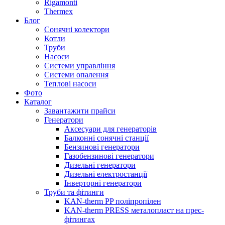
Rigamonti
Thermex
Блог
Сонячні колектори
Котли
Труби
Насоси
Системи управління
Системи опалення
Теплові насоси
Фото
Каталог
Завантажити прайси
Генератори
Аксесуари для генераторів
Балконні сонячні станції
Бензинові генератори
Газобензинові генератори
Дизельні генератори
Дизельні електростанції
Інверторні генератори
Труби та фітинги
KAN-therm PP поліпропілен
KAN-therm PRESS металопласт на прес-
фітингах