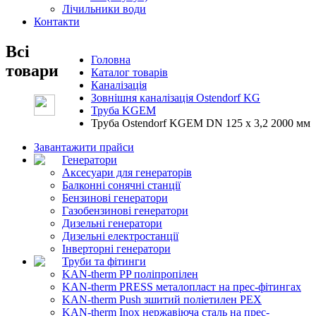
Лічильники води
Контакти
Всі
Головна
товари
Каталог товарів
Каналізація
Зовнішня каналізація Ostendorf KG
Труба KGEM
Труба Ostendorf KGEM DN 125 x 3,2 2000 мм
Завантажити прайси
Генератори
Аксесуари для генераторів
Балконні сонячні станції
Бензинові генератори
Газобензинові генератори
Дизельні генератори
Дизельні електростанції
Інверторні генератори
Труби та фітинги
KAN-therm PP поліпропілен
KAN-therm PRESS металопласт на прес-фітингах
KAN-therm Push зшитий поліетилен PEX
KAN-therm Inox нержавіюча сталь на прес-