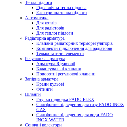
Тепла підлога
Гідравлічна тепла підлога
Електрична тепла підлога
Автоматика
Для котлів
Для радіаторів
Для теплої підлоги
Радіаторна арматура
Клапани радіаторних терморегуляторів
Комплекти підключення для радіаторів
Термостатичні елементи
Регулююча арматура
Арматура Rigamonti
Балансувальні клапани
Поворотні регулюючі клапани
Запірна арматура
Крани кульові
Фітинги
Шланги
Гнучка підводка FADO FLEX
Сильфонне підведення для газу FADO INOX
GAS
Сильфонне підведення для води FADO
INOX WATER
Сонячні колектори