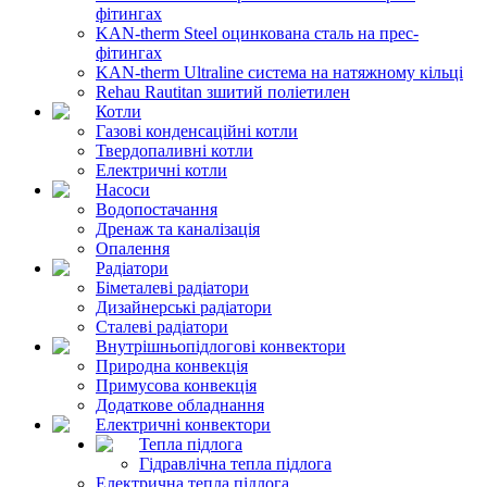
фітингах
KAN-therm Steel оцинкована сталь на прес-
фітингах
KAN-therm Ultraline система на натяжному кільці
Rehau Rautitan зшитий поліетилен
Котли
Газові конденсаційні котли
Твердопаливні котли
Електричні котли
Насоси
Водопостачання
Дренаж та каналізація
Опалення
Радіатори
Біметалеві радіатори
Дизайнерські радіатори
Сталеві радіатори
Внутрішньопідлогові конвектори
Природна конвекція
Примусова конвекція
Додаткове обладнання
Електричні конвектори
Тепла підлога
Гідравлічна тепла підлога
Електрична тепла підлога