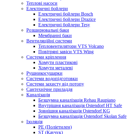
Теплові насоси
Електричні бойлери
Електричні бойлери Bosch
Електричні бойлери Drazice
Електричні бойлери Tesy
Розширювальні баки
Мембранні баки
Вентиляційні системи
Тепловентилятори VTS Volcano
Повітряні завіси VTS Wing
Системи кріплення
Хомути пластикові
Хомути металеві
Рушникосушарки
Системи водопідготовки
Системи захисту від потопу
Сантехнічне приладдя
Каналізація
Безшумна каналізація Rehau Raupiano
Внутрішня каналізація Ostendorf HT Safe
Зовнішня каналізація Ostendorf KG
Безшумна каналізація Ostendorf Skolan Safe
Ізоляція
PE (Поліетилен)
ST (Каучук)