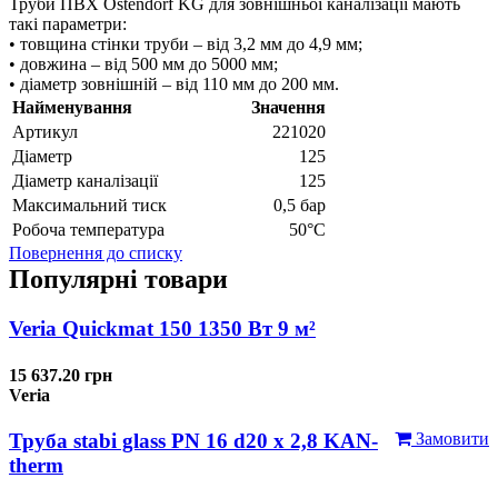
Труби ПВХ Ostendorf KG для зовнішньої каналізації мають
такі параметри:
• товщина стінки труби – від 3,2 мм до 4,9 мм;
• довжина – від 500 мм до 5000 мм;
• діаметр зовнішній – від 110 мм до 200 мм.
Найменування
Значення
Артикул
221020
Діаметр
125
Діаметр каналізації
125
Максимальний тиск
0,5 бар
Робоча температура
50°С
Повернення до списку
Популярні товари
Veria Quickmat 150 1350 Вт 9 м²
15 637.20 грн
Veria
Труба stabi glass PN 16 d20 х 2,8 KAN-
Замовити
therm