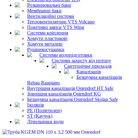
Розширювальні баки
Мембранні баки
Вентиляційні системи
Тепловентилятори VTS Volcano
Повітряні завіси VTS Wing
Системи кріплення
Хомути пластикові
Хомути металеві
Рушникосушарки
Системи водопідготовки
Системи захисту від потопу
Сантехнічне приладдя
Каналізація
Безшумна каналізація
Rehau Raupiano
Внутрішня каналізація Ostendorf HT Safe
Зовнішня каналізація Ostendorf KG
Безшумна каналізація Ostendorf Skolan Safe
Ізоляція
PE (Поліетилен)
ST (Каучук)
Лічильники води