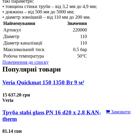
такі параметри:
• товщина стінки труби – від 3,2 мм до 4,9 мм;
• довжина – від 500 мм до 5000 мм;
• діаметр зовнішній – від 110 мм до 200 мм.
Найменування
Значення
Артикул
220000
Діаметр
110
Діаметр каналізації
110
Максимальний тиск
0,5 бар
Робоча температура
50°С
Повернення до списку
Популярні товари
Veria Quickmat 150 1350 Вт 9 м²
15 637.20 грн
Veria
Труба stabi glass PN 16 d20 х 2,8 KAN-
Замовити
therm
81.14 грн