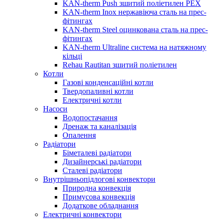
KAN-therm Push зшитий поліетилен PEX
KAN-therm Inox нержавіюча сталь на прес-
фітингах
KAN-therm Steel оцинкована сталь на прес-
фітингах
KAN-therm Ultraline система на натяжному
кільці
Rehau Rautitan зшитий поліетилен
Котли
Газові конденсаційні котли
Твердопаливні котли
Електричні котли
Насоси
Водопостачання
Дренаж та каналізація
Опалення
Радіатори
Біметалеві радіатори
Дизайнерські радіатори
Сталеві радіатори
Внутрішньопідлогові конвектори
Природна конвекція
Примусова конвекція
Додаткове обладнання
Електричні конвектори