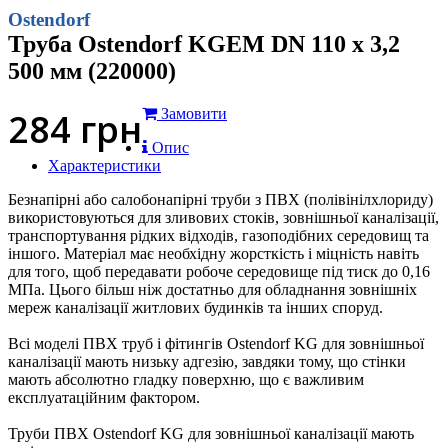
Ostendorf
Труба Ostendorf KGEM DN 110 x 3,2
500 мм (220000)
284
грн
Замовити
Опис
Характеристики
Безнапірні або салобонапірні труби з ПВХ (полівінілхлориду)
використовуються для зливових стоків, зовнішньої каналізації,
транспортування рідких відходів, газоподібних середовищ та
іншого. Матеріал має необхідну жорсткість і міцність навіть
для того, щоб передавати робоче середовище під тиск до 0,16
МПа. Цього більш ніж достатньо для обладнання зовнішніх
мереж каналізації житлових будинків та інших споруд.
Всі моделі ПВХ труб і фітингів Ostendorf KG для зовнішньої
каналізації мають низьку адгезію, завдяки тому, що стінки
мають абсолютно гладку поверхню, що є важливим
експлуатаційним фактором.
Труби ПВХ Ostendorf KG для зовнішньої каналізації мають