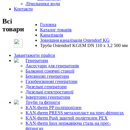
Лічильники води
Контакти
Всі
Головна
товари
Каталог товарів
Каналізація
Зовнішня каналізація Ostendorf KG
Труба Ostendorf KGEM DN 110 x 3,2 500 мм
Завантажити прайси
Генератори
Аксесуари для генераторів
Балконні сонячні станції
Бензинові генератори
Газобензинові генератори
Дизельні генератори
Дизельні електростанції
Інверторні генератори
Труби та фітинги
KAN-therm PP поліпропілен
KAN-therm PRESS металопласт на прес-фітингах
KAN-therm Push зшитий поліетилен PEX
KAN-therm Inox нержавіюча сталь на прес-
фітингах