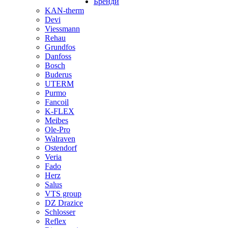
Бренди
KAN-therm
Devi
Viessmann
Rehau
Grundfos
Danfoss
Bosch
Buderus
UTERM
Purmo
Fancoil
K-FLEX
Meibes
Ole-Pro
Walraven
Ostendorf
Veria
Fado
Herz
Salus
VTS group
DZ Drazice
Schlosser
Reflex