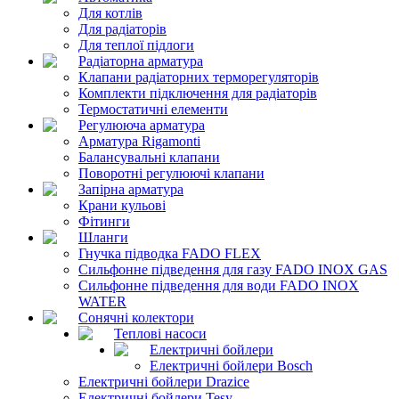
Для котлів
Для радіаторів
Для теплої підлоги
Радіаторна арматура
Клапани радіаторних терморегуляторів
Комплекти підключення для радіаторів
Термостатичні елементи
Регулююча арматура
Арматура Rigamonti
Балансувальні клапани
Поворотні регулюючі клапани
Запірна арматура
Крани кульові
Фітинги
Шланги
Гнучка підводка FADO FLEX
Сильфонне підведення для газу FADO INOX GAS
Сильфонне підведення для води FADO INOX
WATER
Сонячні колектори
Теплові насоси
Електричні бойлери
Електричні бойлери Bosch
Електричні бойлери Drazice
Електричні бойлери Tesy