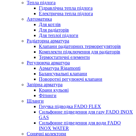
Тепла підлога
Гідравлічна тепла підлога
Електрична тепла підлога
Автоматика
Для котлів
Для радіаторів
Для теплої підлоги
Радіаторна арматура
Клапани радіаторних терморегуляторів
Комплекти підключення для радіаторів
Термостатичні елементи
Регулююча арматура
Арматура Rigamonti
Балансувальні клапани
Поворотні регулюючі клапани
Запірна арматура
Крани кульові
Фітинги
Шланги
Гнучка підводка FADO FLEX
Сильфонне підведення для газу FADO INOX
GAS
Сильфонне підведення для води FADO
INOX WATER
Сонячні колектори