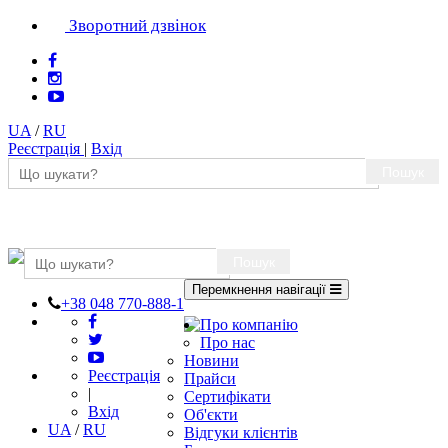
Зворотний дзвінок
UA
/
RU
Реєстрація
|
Вхід
Пошук
Пошук
Перемкнення навігації
+38 048 770-888-1
Про компанію
Про нас
Новини
Реєстрація
Прайси
|
Сертифікати
Вхід
Об'єкти
UA
/
RU
Відгуки клієнтів