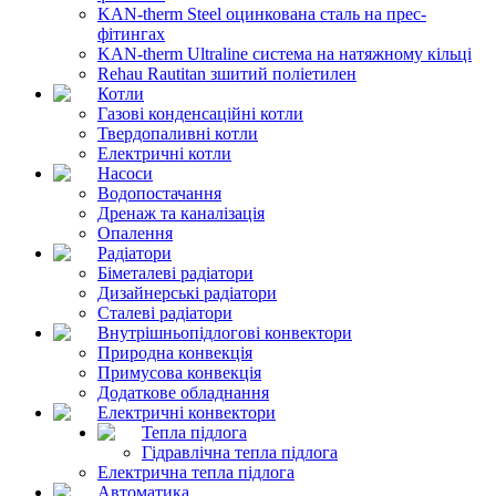
KAN-therm Steel оцинкована сталь на прес-
фітингах
KAN-therm Ultraline система на натяжному кільці
Rehau Rautitan зшитий поліетилен
Котли
Газові конденсаційні котли
Твердопаливні котли
Електричні котли
Насоси
Водопостачання
Дренаж та каналізація
Опалення
Радіатори
Біметалеві радіатори
Дизайнерські радіатори
Сталеві радіатори
Внутрішньопідлогові конвектори
Природна конвекція
Примусова конвекція
Додаткове обладнання
Електричні конвектори
Тепла підлога
Гідравлічна тепла підлога
Електрична тепла підлога
Автоматика