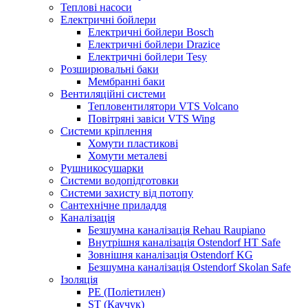
Теплові насоси
Електричні бойлери
Електричні бойлери Bosch
Електричні бойлери Drazice
Електричні бойлери Tesy
Розширювальні баки
Мембранні баки
Вентиляційні системи
Тепловентилятори VTS Volcano
Повітряні завіси VTS Wing
Системи кріплення
Хомути пластикові
Хомути металеві
Рушникосушарки
Системи водопідготовки
Системи захисту від потопу
Сантехнічне приладдя
Каналізація
Безшумна каналізація Rehau Raupiano
Внутрішня каналізація Ostendorf HT Safe
Зовнішня каналізація Ostendorf KG
Безшумна каналізація Ostendorf Skolan Safe
Ізоляція
PE (Поліетилен)
ST (Каучук)