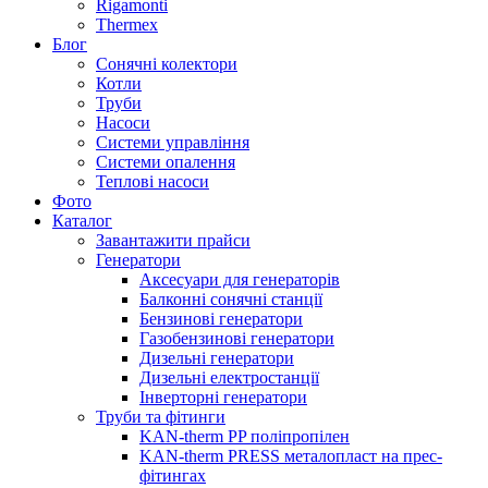
Rigamonti
Thermex
Блог
Сонячні колектори
Котли
Труби
Насоси
Системи управління
Системи опалення
Теплові насоси
Фото
Каталог
Завантажити прайси
Генератори
Аксесуари для генераторів
Балконні сонячні станції
Бензинові генератори
Газобензинові генератори
Дизельні генератори
Дизельні електростанції
Інверторні генератори
Труби та фітинги
KAN-therm PP поліпропілен
KAN-therm PRESS металопласт на прес-
фітингах