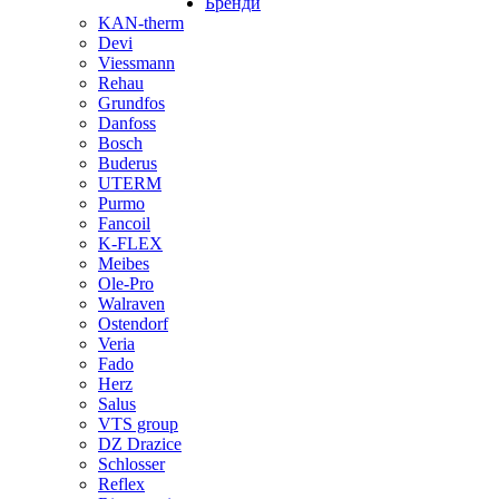
Бренди
KAN-therm
Devi
Viessmann
Rehau
Grundfos
Danfoss
Bosch
Buderus
UTERM
Purmo
Fancoil
K-FLEX
Meibes
Ole-Pro
Walraven
Ostendorf
Veria
Fado
Herz
Salus
VTS group
DZ Drazice
Schlosser
Reflex