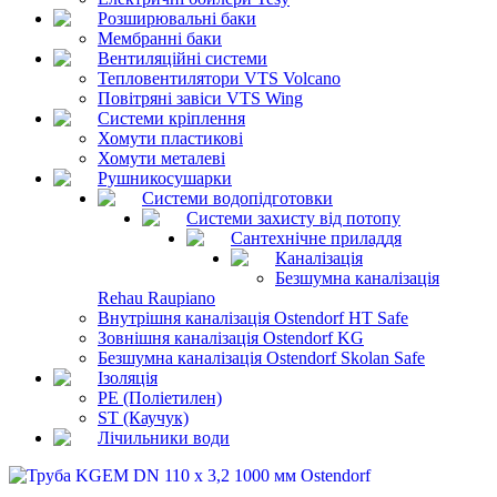
Розширювальні баки
Мембранні баки
Вентиляційні системи
Тепловентилятори VTS Volcano
Повітряні завіси VTS Wing
Системи кріплення
Хомути пластикові
Хомути металеві
Рушникосушарки
Системи водопідготовки
Системи захисту від потопу
Сантехнічне приладдя
Каналізація
Безшумна каналізація
Rehau Raupiano
Внутрішня каналізація Ostendorf HT Safe
Зовнішня каналізація Ostendorf KG
Безшумна каналізація Ostendorf Skolan Safe
Ізоляція
PE (Поліетилен)
ST (Каучук)
Лічильники води