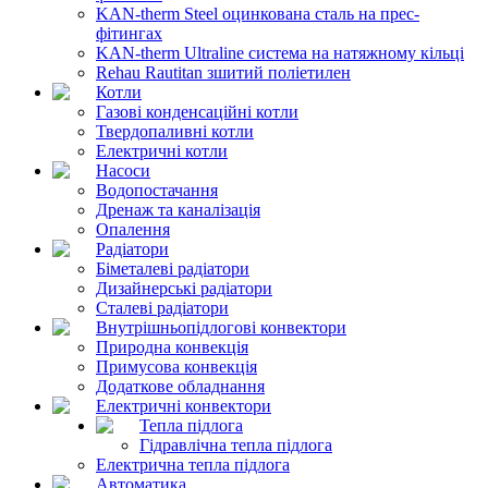
KAN-therm Steel оцинкована сталь на прес-
фітингах
KAN-therm Ultraline система на натяжному кільці
Rehau Rautitan зшитий поліетилен
Котли
Газові конденсаційні котли
Твердопаливні котли
Електричні котли
Насоси
Водопостачання
Дренаж та каналізація
Опалення
Радіатори
Біметалеві радіатори
Дизайнерські радіатори
Сталеві радіатори
Внутрішньопідлогові конвектори
Природна конвекція
Примусова конвекція
Додаткове обладнання
Електричні конвектори
Тепла підлога
Гідравлічна тепла підлога
Електрична тепла підлога
Автоматика