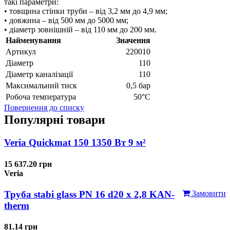
такі параметри:
• товщина стінки труби – від 3,2 мм до 4,9 мм;
• довжина – від 500 мм до 5000 мм;
• діаметр зовнішній – від 110 мм до 200 мм.
Найменування
Значення
Артикул
220010
Діаметр
110
Діаметр каналізації
110
Максимальний тиск
0,5 бар
Робоча температура
50°С
Повернення до списку
Популярні товари
Veria Quickmat 150 1350 Вт 9 м²
15 637.20 грн
Veria
Труба stabi glass PN 16 d20 х 2,8 KAN-
Замовити
therm
81.14 грн