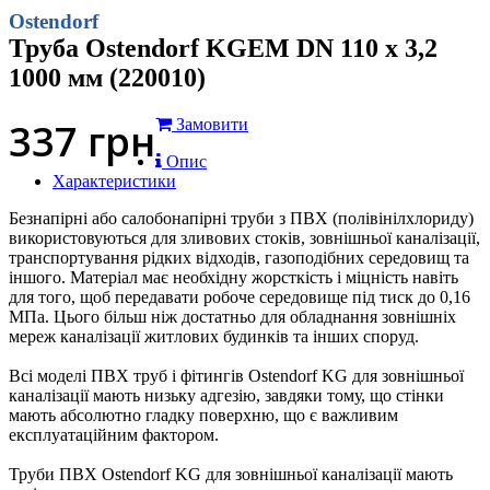
Ostendorf
Труба Ostendorf KGEM DN 110 x 3,2
1000 мм (220010)
337
грн
Замовити
Опис
Характеристики
Безнапірні або салобонапірні труби з ПВХ (полівінілхлориду)
використовуються для зливових стоків, зовнішньої каналізації,
транспортування рідких відходів, газоподібних середовищ та
іншого. Матеріал має необхідну жорсткість і міцність навіть
для того, щоб передавати робоче середовище під тиск до 0,16
МПа. Цього більш ніж достатньо для обладнання зовнішніх
мереж каналізації житлових будинків та інших споруд.
Всі моделі ПВХ труб і фітингів Ostendorf KG для зовнішньої
каналізації мають низьку адгезію, завдяки тому, що стінки
мають абсолютно гладку поверхню, що є важливим
експлуатаційним фактором.
Труби ПВХ Ostendorf KG для зовнішньої каналізації мають