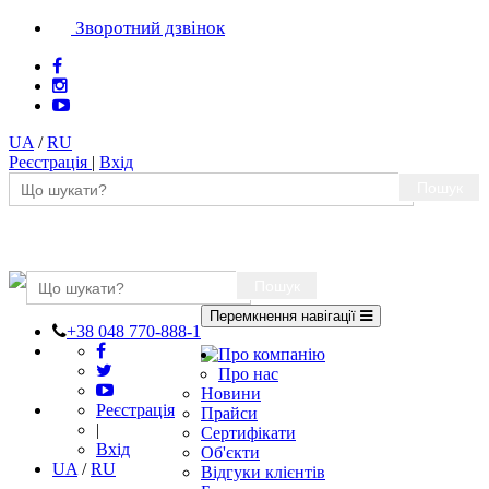
Зворотний дзвінок
UA
/
RU
Реєстрація
|
Вхід
Пошук
Пошук
Перемкнення навігації
+38 048 770-888-1
Про компанію
Про нас
Новини
Реєстрація
Прайси
|
Сертифікати
Вхід
Об'єкти
UA
/
RU
Відгуки клієнтів