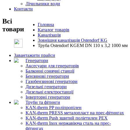
Лічильники води
Контакти
Всі
Головна
товари
Каталог товарів
Каналізація
Зовнішня каналізація Ostendorf KG
Труба Ostendorf KGEM DN 110 x 3,2 1000 мм
Завантажити прайси
Генератори
Аксесуари для генераторів
Балконні сонячні станції
Бензинові генератори
Газобензинові генератори
Дизельні генератори
Дизельні електростанції
Інверторні генератори
Труби та фітинги
KAN-therm PP поліпропілен
KAN-therm PRESS металопласт на прес-фітингах
KAN-therm Push зшитий поліетилен PEX
KAN-therm Inox нержавіюча сталь на прес-
фітингах