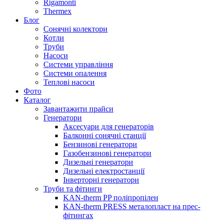
Rigamonti
Thermex
Блог
Сонячні колектори
Котли
Труби
Насоси
Системи управління
Системи опалення
Теплові насоси
Фото
Каталог
Завантажити прайси
Генератори
Аксесуари для генераторів
Балконні сонячні станції
Бензинові генератори
Газобензинові генератори
Дизельні генератори
Дизельні електростанції
Інверторні генератори
Труби та фітинги
KAN-therm PP поліпропілен
KAN-therm PRESS металопласт на прес-
фітингах