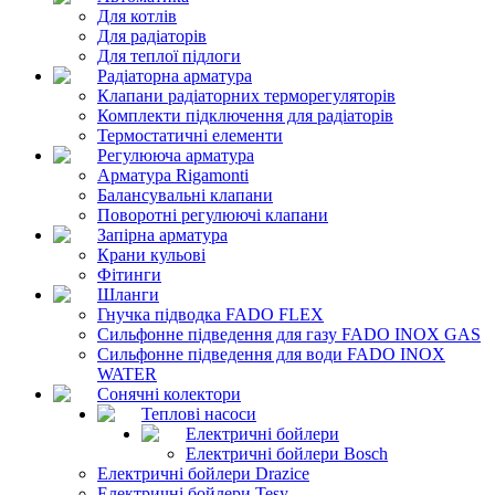
Для котлів
Для радіаторів
Для теплої підлоги
Радіаторна арматура
Клапани радіаторних терморегуляторів
Комплекти підключення для радіаторів
Термостатичні елементи
Регулююча арматура
Арматура Rigamonti
Балансувальні клапани
Поворотні регулюючі клапани
Запірна арматура
Крани кульові
Фітинги
Шланги
Гнучка підводка FADO FLEX
Сильфонне підведення для газу FADO INOX GAS
Сильфонне підведення для води FADO INOX
WATER
Сонячні колектори
Теплові насоси
Електричні бойлери
Електричні бойлери Bosch
Електричні бойлери Drazice
Електричні бойлери Tesy