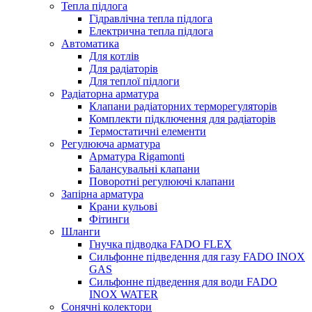
Тепла підлога
Гідравлічна тепла підлога
Електрична тепла підлога
Автоматика
Для котлів
Для радіаторів
Для теплої підлоги
Радіаторна арматура
Клапани радіаторних терморегуляторів
Комплекти підключення для радіаторів
Термостатичні елементи
Регулююча арматура
Арматура Rigamonti
Балансувальні клапани
Поворотні регулюючі клапани
Запірна арматура
Крани кульові
Фітинги
Шланги
Гнучка підводка FADO FLEX
Сильфонне підведення для газу FADO INOX
GAS
Сильфонне підведення для води FADO
INOX WATER
Сонячні колектори