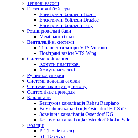
Теплові насоси
Електричні бойлери
Електричні бойлери Bosch
Електричні бойлери Drazice
Електричні бойлери Tesy
Розширювальні баки
Мембранні баки
Вентиляційні системи
Тепловентилятори VTS Volcano
Повітряні завіси VTS Wing
Системи кріплення
Хомути пластикові
Хомути металеві
Рушникосушарки
Системи водопідготовки
Системи захисту від потопу
Сантехнічне приладдя
Каналізація
Безшумна каналізація Rehau Raupiano
Внутрішня каналізація Ostendorf HT Safe
Зовнішня каналізація Ostendorf KG
Безшумна каналізація Ostendorf Skolan Safe
Ізоляція
PE (Поліетилен)
ST (Каучук)