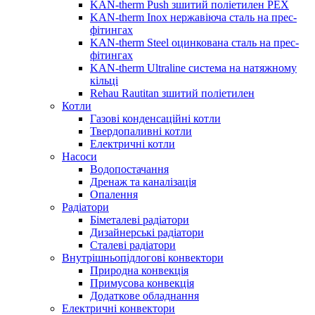
KAN-therm Push зшитий поліетилен PEX
KAN-therm Inox нержавіюча сталь на прес-
фітингах
KAN-therm Steel оцинкована сталь на прес-
фітингах
KAN-therm Ultraline система на натяжному
кільці
Rehau Rautitan зшитий поліетилен
Котли
Газові конденсаційні котли
Твердопаливні котли
Електричні котли
Насоси
Водопостачання
Дренаж та каналізація
Опалення
Радіатори
Біметалеві радіатори
Дизайнерські радіатори
Сталеві радіатори
Внутрішньопідлогові конвектори
Природна конвекція
Примусова конвекція
Додаткове обладнання
Електричні конвектори