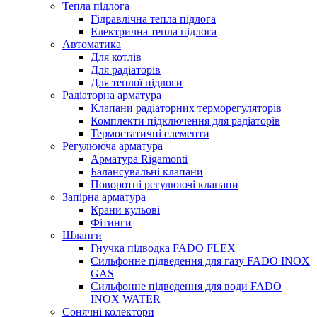
Тепла підлога
Гідравлічна тепла підлога
Електрична тепла підлога
Автоматика
Для котлів
Для радіаторів
Для теплої підлоги
Радіаторна арматура
Клапани радіаторних терморегуляторів
Комплекти підключення для радіаторів
Термостатичні елементи
Регулююча арматура
Арматура Rigamonti
Балансувальні клапани
Поворотні регулюючі клапани
Запірна арматура
Крани кульові
Фітинги
Шланги
Гнучка підводка FADO FLEX
Сильфонне підведення для газу FADO INOX
GAS
Сильфонне підведення для води FADO
INOX WATER
Сонячні колектори