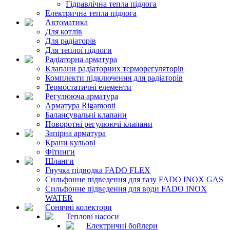
Гідравлічна тепла підлога
Електрична тепла підлога
Автоматика
Для котлів
Для радіаторів
Для теплої підлоги
Радіаторна арматура
Клапани радіаторних терморегуляторів
Комплекти підключення для радіаторів
Термостатичні елементи
Регулююча арматура
Арматура Rigamonti
Балансувальні клапани
Поворотні регулюючі клапани
Запірна арматура
Крани кульові
Фітинги
Шланги
Гнучка підводка FADO FLEX
Сильфонне підведення для газу FADO INOX GAS
Сильфонне підведення для води FADO INOX
WATER
Сонячні колектори
Теплові насоси
Електричні бойлери