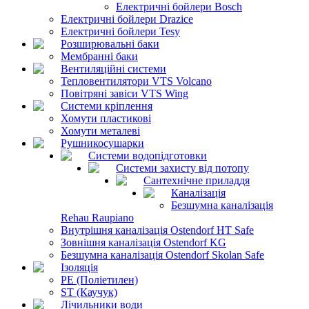
Електричні бойлери Bosch
Електричні бойлери Drazice
Електричні бойлери Tesy
Розширювальні баки
Мембранні баки
Вентиляційні системи
Тепловентилятори VTS Volcano
Повітряні завіси VTS Wing
Системи кріплення
Хомути пластикові
Хомути металеві
Рушникосушарки
Системи водопідготовки
Системи захисту від потопу
Сантехнічне приладдя
Каналізація
Безшумна каналізація
Rehau Raupiano
Внутрішня каналізація Ostendorf HT Safe
Зовнішня каналізація Ostendorf KG
Безшумна каналізація Ostendorf Skolan Safe
Ізоляція
PE (Поліетилен)
ST (Каучук)
Лічильники води