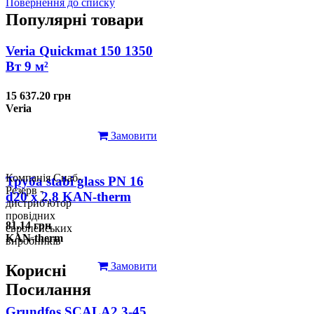
Повернення до списку
Популярні товари
Veria Quickmat 150 1350
Вт 9 м²
15 637.20 грн
Veria
Замовити
Компанія Снаб-
Труба stabi glass PN 16
Резерв -
d20 х 2,8 KAN-therm
дистриб'ютор
провідних
81.14 грн
європейських
KAN-therm
виробників
Замовити
Корисні
Посилання
Grundfos SCALA2 3-45