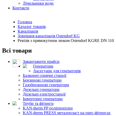
Лічильники води
Контакти
Головна
Каталог товарів
Каналізація
Зовнішня каналізація Ostendorf KG
Ревізія з прямокутним люком Ostendorf KGRE DN 110
Всі товари
Завантажити прайси
Генератори
Аксесуари для генераторів
Балконні сонячні станції
Бензинові генератори
Газобензинові генератори
Дизельні генератори
Дизельні електростанції
Інверторні генератори
Труби та фітинги
KAN-therm PP поліпропілен
KAN-therm PRESS металопласт на прес-фітингах