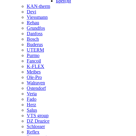
Бренди
KAN-therm
Devi
Viessmann
Rehau
Grundfos
Danfoss
Bosch
Buderus
UTERM
Purmo
Fancoil
K-FLEX
Meibes
Ole-Pro
Walraven
Ostendorf
Veria
Fado
Herz
Salus
VTS group
DZ Drazice
Schlosser
Reflex