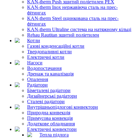
KAN-therm Push зшитий поліетилен PEX
KAN-therm Inox нержавіюча сталь на прес-
фітингах
KAN-therm Steel оцинкована сталь на прес-
фітингах
KAN-therm Ultraline система на натяжному кільці
Rehau Rautitan зшитий поліетилен
Котли
Газові конденсаційні котли
Твердопаливні котли
Електричні котли
Насоси
Водопостачання
Дренаж та каналізація
Опалення
Радіатори
Біметалеві радіатори
Дизайнерські радіатори
Сталеві радіатори
Внутрішньопідлогові конвектори
Природна конвекція
Примусова конвекція
Додаткове обладнання
Електричні конвектори
Тепла підлога