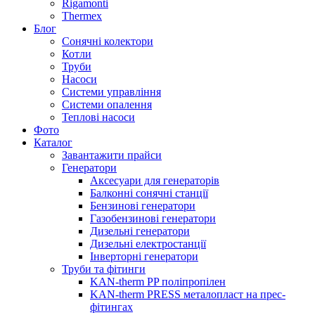
Rigamonti
Thermex
Блог
Сонячні колектори
Котли
Труби
Насоси
Системи управління
Системи опалення
Теплові насоси
Фото
Каталог
Завантажити прайси
Генератори
Аксесуари для генераторів
Балконні сонячні станції
Бензинові генератори
Газобензинові генератори
Дизельні генератори
Дизельні електростанції
Інверторні генератори
Труби та фітинги
KAN-therm PP поліпропілен
KAN-therm PRESS металопласт на прес-
фітингах