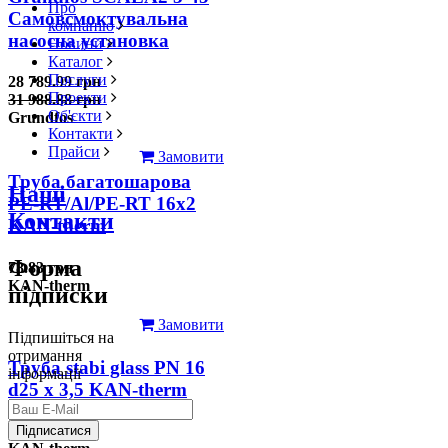
Про
Самовсмоктувальна
компанію
насосна установка
Новини
Каталог
Послуги
28 789.99 грн
Проекти
31 988.88 грн
Об'єкти
Grundfos
Контакти
Прайси
Замовити
Труба багатошарова
Наші
PE-RT/Al/PE-RT 16x2
Контакти
KAN-therm
Форма
78.83 грн
KAN-therm
підписки
Замовити
Підпишіться на
отримання
Труба stabi glass PN 16
інформації
d25 х 3,5 KAN-therm
126.31 грн
Підписатися