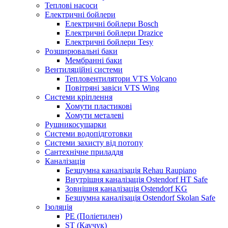
Теплові насоси
Електричні бойлери
Електричні бойлери Bosch
Електричні бойлери Drazice
Електричні бойлери Tesy
Розширювальні баки
Мембранні баки
Вентиляційні системи
Тепловентилятори VTS Volcano
Повітряні завіси VTS Wing
Системи кріплення
Хомути пластикові
Хомути металеві
Рушникосушарки
Системи водопідготовки
Системи захисту від потопу
Сантехнічне приладдя
Каналізація
Безшумна каналізація Rehau Raupiano
Внутрішня каналізація Ostendorf HT Safe
Зовнішня каналізація Ostendorf KG
Безшумна каналізація Ostendorf Skolan Safe
Ізоляція
PE (Поліетилен)
ST (Каучук)