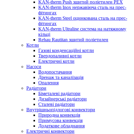
KAN-therm Push зшитий поліетилен PEX
KAN-therm Inox нержавіюча сталь на прес-
фітингах
KAN-therm Steel оцинкована сталь на прес-
фітингах
KAN-therm Ultraline система на натяжному
кільці
Rehau Rautitan зшитий поліетилен
Котли
Газові конденсаційні котли
Твердопаливні котли
Електричні котли
Насоси
Водопостачання
Дренаж та каналізація
Опалення
Радіатори
Біметалеві радіатори
Дизайнерські радіатори
Сталеві радіатори
Внутрішньопідлогові конвектори
Природна конвекція
Примусова конвекція
Додаткове обладнання
Електричні конвектори