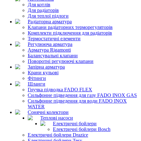
Для котлів
Для радіаторів
Для теплої підлоги
Радіаторна арматура
Клапани радіаторних терморегуляторів
Комплекти підключення для радіаторів
Термостатичні елементи
Регулююча арматура
Арматура Rigamonti
Балансувальні клапани
Поворотні регулюючі клапани
Запірна арматура
Крани кульові
Фітинги
Шланги
Гнучка підводка FADO FLEX
Сильфонне підведення для газу FADO INOX GAS
Сильфонне підведення для води FADO INOX
WATER
Сонячні колектори
Теплові насоси
Електричні бойлери
Електричні бойлери Bosch
Електричні бойлери Drazice
Електричні бойлери Tesy