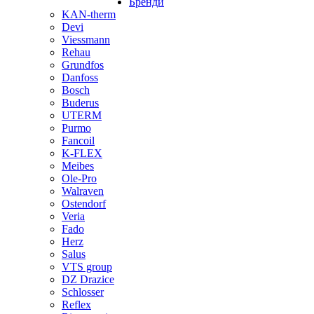
Бренди
KAN-therm
Devi
Viessmann
Rehau
Grundfos
Danfoss
Bosch
Buderus
UTERM
Purmo
Fancoil
K-FLEX
Meibes
Ole-Pro
Walraven
Ostendorf
Veria
Fado
Herz
Salus
VTS group
DZ Drazice
Schlosser
Reflex