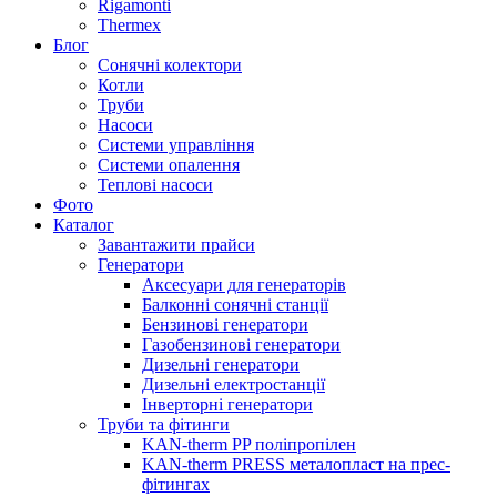
Rigamonti
Thermex
Блог
Сонячні колектори
Котли
Труби
Насоси
Системи управління
Системи опалення
Теплові насоси
Фото
Каталог
Завантажити прайси
Генератори
Аксесуари для генераторів
Балконні сонячні станції
Бензинові генератори
Газобензинові генератори
Дизельні генератори
Дизельні електростанції
Інверторні генератори
Труби та фітинги
KAN-therm PP поліпропілен
KAN-therm PRESS металопласт на прес-
фітингах