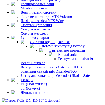
Розширювальні баки
Мембранні баки
Вентиляційні системи
Тепловентилятори VTS Volcano
Повітряні завіси VTS Wing
Системи кріплення
Хомути пластикові
Хомути металеві
Рушникосушарки
Системи водопідготовки
Системи захисту від потопу
Сантехнічне приладдя
Каналізація
Безшумна каналізація
Rehau Raupiano
Внутрішня каналізація Ostendorf HT Safe
Зовнішня каналізація Ostendorf KG
Безшумна каналізація Ostendorf Skolan Safe
Ізоляція
PE (Поліетилен)
ST (Каучук)
Лічильники води