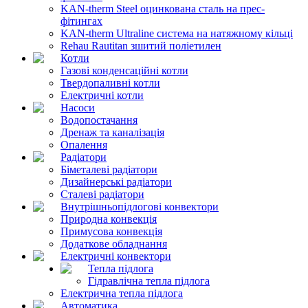
KAN-therm Steel оцинкована сталь на прес-
фітингах
KAN-therm Ultraline система на натяжному кільці
Rehau Rautitan зшитий поліетилен
Котли
Газові конденсаційні котли
Твердопаливні котли
Електричні котли
Насоси
Водопостачання
Дренаж та каналізація
Опалення
Радіатори
Біметалеві радіатори
Дизайнерські радіатори
Сталеві радіатори
Внутрішньопідлогові конвектори
Природна конвекція
Примусова конвекція
Додаткове обладнання
Електричні конвектори
Тепла підлога
Гідравлічна тепла підлога
Електрична тепла підлога
Автоматика