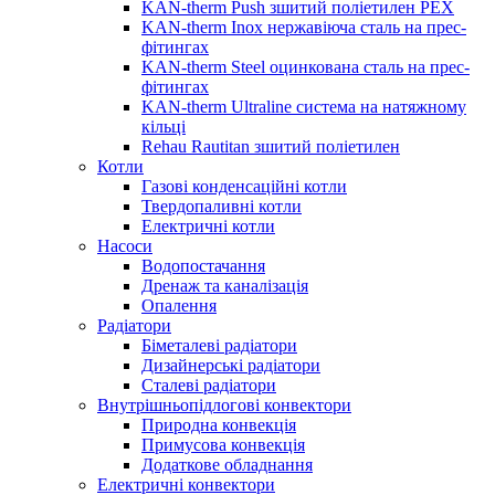
KAN-therm Push зшитий поліетилен PEX
KAN-therm Inox нержавіюча сталь на прес-
фітингах
KAN-therm Steel оцинкована сталь на прес-
фітингах
KAN-therm Ultraline система на натяжному
кільці
Rehau Rautitan зшитий поліетилен
Котли
Газові конденсаційні котли
Твердопаливні котли
Електричні котли
Насоси
Водопостачання
Дренаж та каналізація
Опалення
Радіатори
Біметалеві радіатори
Дизайнерські радіатори
Сталеві радіатори
Внутрішньопідлогові конвектори
Природна конвекція
Примусова конвекція
Додаткове обладнання
Електричні конвектори