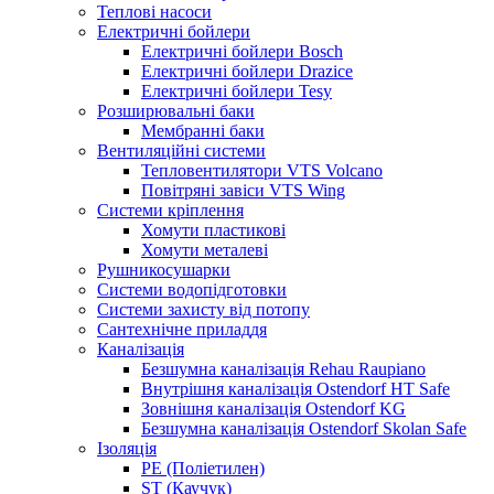
Теплові насоси
Електричні бойлери
Електричні бойлери Bosch
Електричні бойлери Drazice
Електричні бойлери Tesy
Розширювальні баки
Мембранні баки
Вентиляційні системи
Тепловентилятори VTS Volcano
Повітряні завіси VTS Wing
Системи кріплення
Хомути пластикові
Хомути металеві
Рушникосушарки
Системи водопідготовки
Системи захисту від потопу
Сантехнічне приладдя
Каналізація
Безшумна каналізація Rehau Raupiano
Внутрішня каналізація Ostendorf HT Safe
Зовнішня каналізація Ostendorf KG
Безшумна каналізація Ostendorf Skolan Safe
Ізоляція
PE (Поліетилен)
ST (Каучук)