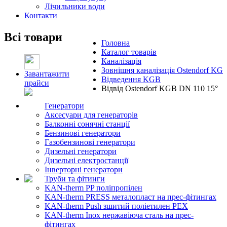
Лічильники води
Контакти
Всі товари
Головна
Каталог товарів
Каналізація
Зовнішня каналізація Ostendorf KG
Завантажити
Відведення KGB
прайси
Відвід Ostendorf KGB DN 110 15°
Генератори
Аксесуари для генераторів
Балконні сонячні станції
Бензинові генератори
Газобензинові генератори
Дизельні генератори
Дизельні електростанції
Інверторні генератори
Труби та фітинги
KAN-therm PP поліпропілен
KAN-therm PRESS металопласт на прес-фітингах
KAN-therm Push зшитий поліетилен PEX
KAN-therm Inox нержавіюча сталь на прес-
фітингах