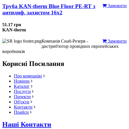
Труба KAN-therm Blue Floor PE-RT з
Замовити
антидиф. захистом 16х2
51.17 грн
KAN-therm
Компанія Снаб-Резерв -
Замовити
дистриб'ютор провідних європейських
виробників
Корисні Посилання
Про компанію
Новини
Каталог
Послуги
Проекти
Об'єкти
Контакти
Прайси
Наші Контакти