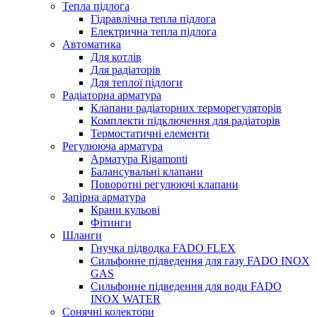
Тепла підлога
Гідравлічна тепла підлога
Електрична тепла підлога
Автоматика
Для котлів
Для радіаторів
Для теплої підлоги
Радіаторна арматура
Клапани радіаторних терморегуляторів
Комплекти підключення для радіаторів
Термостатичні елементи
Регулююча арматура
Арматура Rigamonti
Балансувальні клапани
Поворотні регулюючі клапани
Запірна арматура
Крани кульові
Фітинги
Шланги
Гнучка підводка FADO FLEX
Сильфонне підведення для газу FADO INOX
GAS
Сильфонне підведення для води FADO
INOX WATER
Сонячні колектори