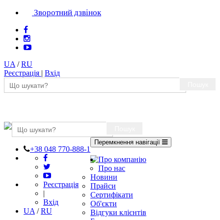
Зворотний дзвінок
UA
/
RU
Реєстрація
|
Вхід
Пошук
Пошук
Перемкнення навігації
+38 048 770-888-1
Про компанію
Про нас
Новини
Реєстрація
Прайси
|
Сертифікати
Вхід
Об'єкти
UA
/
RU
Відгуки клієнтів