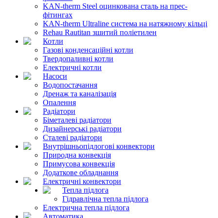
KAN-therm Steel оцинкована сталь на прес-
фітингах
KAN-therm Ultraline система на натяжному кільці
Rehau Rautitan зшитий поліетилен
Котли
Газові конденсаційні котли
Твердопаливні котли
Електричні котли
Насоси
Водопостачання
Дренаж та каналізація
Опалення
Радіатори
Біметалеві радіатори
Дизайнерські радіатори
Сталеві радіатори
Внутрішньопідлогові конвектори
Природна конвекція
Примусова конвекція
Додаткове обладнання
Електричні конвектори
Тепла підлога
Гідравлічна тепла підлога
Електрична тепла підлога
Автоматика