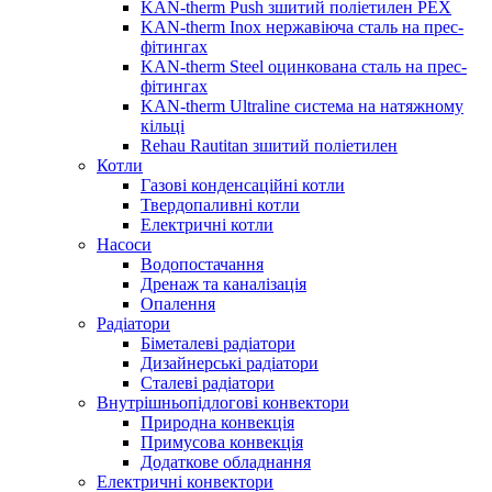
KAN-therm Push зшитий поліетилен PEX
KAN-therm Inox нержавіюча сталь на прес-
фітингах
KAN-therm Steel оцинкована сталь на прес-
фітингах
KAN-therm Ultraline система на натяжному
кільці
Rehau Rautitan зшитий поліетилен
Котли
Газові конденсаційні котли
Твердопаливні котли
Електричні котли
Насоси
Водопостачання
Дренаж та каналізація
Опалення
Радіатори
Біметалеві радіатори
Дизайнерські радіатори
Сталеві радіатори
Внутрішньопідлогові конвектори
Природна конвекція
Примусова конвекція
Додаткове обладнання
Електричні конвектори