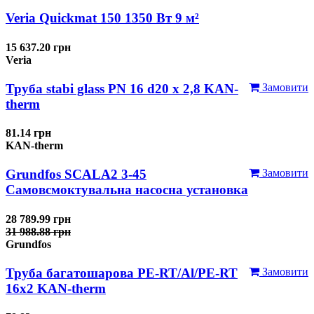
Veria Quickmat 150 1350 Вт 9 м²
15 637.20 грн
Veria
Труба stabi glass PN 16 d20 х 2,8 KAN-
Замовити
therm
81.14 грн
KAN-therm
Grundfos SCALA2 3-45
Замовити
Самовсмоктувальна насосна установка
28 789.99 грн
31 988.88 грн
Grundfos
Труба багатошарова PE-RT/Al/PE-RT
Замовити
16x2 KAN-therm