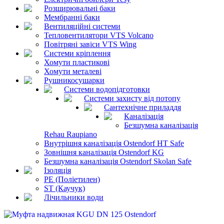
Розширювальні баки
Мембранні баки
Вентиляційні системи
Тепловентилятори VTS Volcano
Повітряні завіси VTS Wing
Системи кріплення
Хомути пластикові
Хомути металеві
Рушникосушарки
Системи водопідготовки
Системи захисту від потопу
Сантехнічне приладдя
Каналізація
Безшумна каналізація
Rehau Raupiano
Внутрішня каналізація Ostendorf HT Safe
Зовнішня каналізація Ostendorf KG
Безшумна каналізація Ostendorf Skolan Safe
Ізоляція
PE (Поліетилен)
ST (Каучук)
Лічильники води