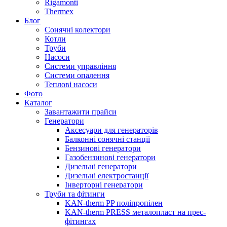
Rigamonti
Thermex
Блог
Сонячні колектори
Котли
Труби
Насоси
Системи управління
Системи опалення
Теплові насоси
Фото
Каталог
Завантажити прайси
Генератори
Аксесуари для генераторів
Балконні сонячні станції
Бензинові генератори
Газобензинові генератори
Дизельні генератори
Дизельні електростанції
Інверторні генератори
Труби та фітинги
KAN-therm PP поліпропілен
KAN-therm PRESS металопласт на прес-
фітингах