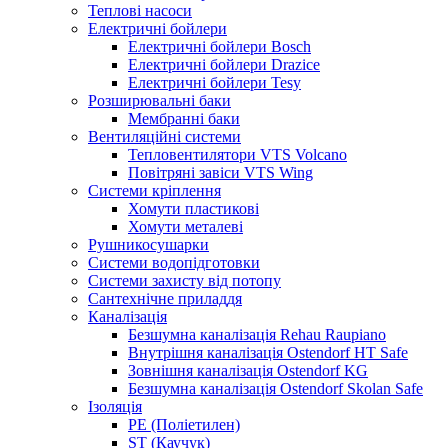
Теплові насоси
Електричні бойлери
Електричні бойлери Bosch
Електричні бойлери Drazice
Електричні бойлери Tesy
Розширювальні баки
Мембранні баки
Вентиляційні системи
Тепловентилятори VTS Volcano
Повітряні завіси VTS Wing
Системи кріплення
Хомути пластикові
Хомути металеві
Рушникосушарки
Системи водопідготовки
Системи захисту від потопу
Сантехнічне приладдя
Каналізація
Безшумна каналізація Rehau Raupiano
Внутрішня каналізація Ostendorf HT Safe
Зовнішня каналізація Ostendorf KG
Безшумна каналізація Ostendorf Skolan Safe
Ізоляція
PE (Поліетилен)
ST (Каучук)