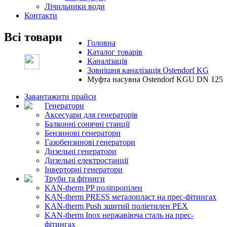
Лічильники води
Контакти
Всі товари
Головна
Каталог товарів
Каналізація
Зовнішня каналізація Ostendorf KG
Муфта насувна Ostendorf KGU DN 125
Завантажити прайси
Генератори
Аксесуари для генераторів
Балконні сонячні станції
Бензинові генератори
Газобензинові генератори
Дизельні генератори
Дизельні електростанції
Інверторні генератори
Труби та фітинги
KAN-therm PP поліпропілен
KAN-therm PRESS металопласт на прес-фітингах
KAN-therm Push зшитий поліетилен PEX
KAN-therm Inox нержавіюча сталь на прес-
фітингах