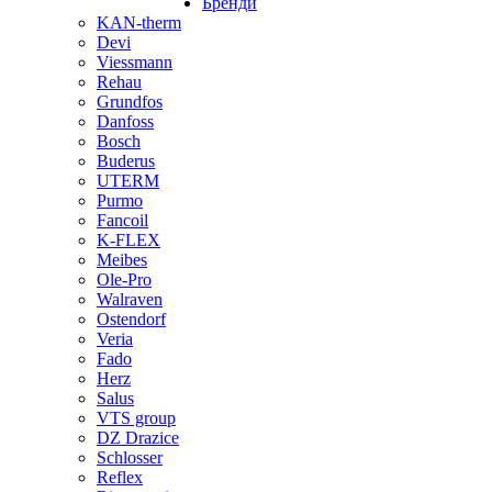
Бренди
KAN-therm
Devi
Viessmann
Rehau
Grundfos
Danfoss
Bosch
Buderus
UTERM
Purmo
Fancoil
K-FLEX
Meibes
Ole-Pro
Walraven
Ostendorf
Veria
Fado
Herz
Salus
VTS group
DZ Drazice
Schlosser
Reflex