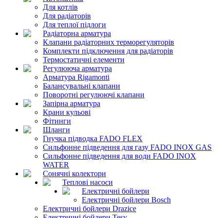
Для котлів
Для радіаторів
Для теплої підлоги
Радіаторна арматура
Клапани радіаторних терморегуляторів
Комплекти підключення для радіаторів
Термостатичні елементи
Регулююча арматура
Арматура Rigamonti
Балансувальні клапани
Поворотні регулюючі клапани
Запірна арматура
Крани кульові
Фітинги
Шланги
Гнучка підводка FADO FLEX
Сильфонне підведення для газу FADO INOX GAS
Сильфонне підведення для води FADO INOX
WATER
Сонячні колектори
Теплові насоси
Електричні бойлери
Електричні бойлери Bosch
Електричні бойлери Drazice
Електричні бойлери Tesy