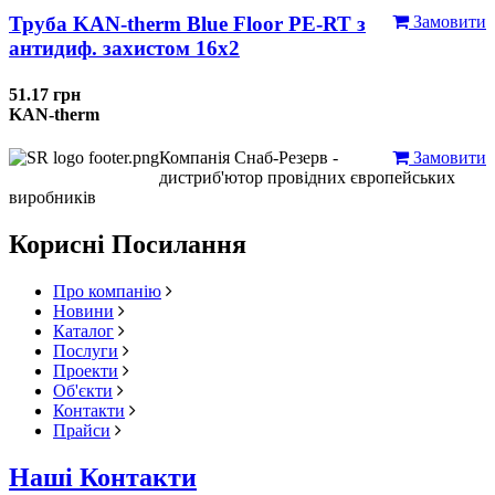
Труба KAN-therm Blue Floor PE-RT з
Замовити
антидиф. захистом 16х2
51.17 грн
KAN-therm
Компанія Снаб-Резерв -
Замовити
дистриб'ютор провідних європейських
виробників
Корисні Посилання
Про компанію
Новини
Каталог
Послуги
Проекти
Об'єкти
Контакти
Прайси
Наші Контакти