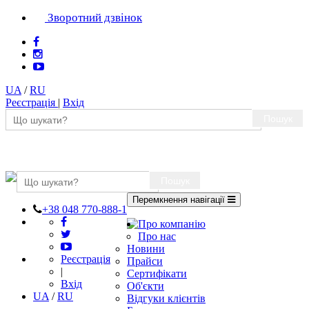
Зворотний дзвінок
UA
/
RU
Реєстрація
|
Вхід
Пошук
Пошук
Перемкнення навігації
+38 048 770-888-1
Про компанію
Про нас
Новини
Реєстрація
Прайси
|
Сертифікати
Вхід
Об'єкти
UA
/
RU
Відгуки клієнтів