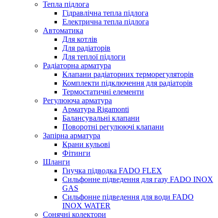
Тепла підлога
Гідравлічна тепла підлога
Електрична тепла підлога
Автоматика
Для котлів
Для радіаторів
Для теплої підлоги
Радіаторна арматура
Клапани радіаторних терморегуляторів
Комплекти підключення для радіаторів
Термостатичні елементи
Регулююча арматура
Арматура Rigamonti
Балансувальні клапани
Поворотні регулюючі клапани
Запірна арматура
Крани кульові
Фітинги
Шланги
Гнучка підводка FADO FLEX
Сильфонне підведення для газу FADO INOX
GAS
Сильфонне підведення для води FADO
INOX WATER
Сонячні колектори