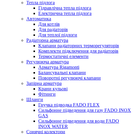
Тепла підлога
Гідравлічна тепла підлога
Електрична тепла підлога
Автоматика
Для котлів
Для радіаторів
Для теплої підлоги
Радіаторна арматура
Клапани радіаторних терморегуляторів
Комплекти підключення для радіаторів
Термостатичні елементи
Регулююча арматура
Арматура Rigamonti
Балансувальні клапани
Поворотні регулюючі клапани
Запірна арматура
Крани кульові
Фітинги
Шланги
Гнучка підводка FADO FLEX
Сильфонне підведення для газу FADO INOX
GAS
Сильфонне підведення для води FADO
INOX WATER
Сонячні колектори