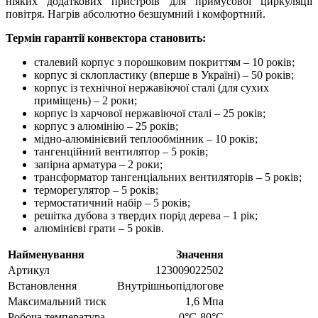
ніяких додаткових пристроїв для примусової циркуляції
повітря. Нагрів абсолютно безшумний і комфортний.
Термін гарантії конвектора становить:
сталевий корпус з порошковим покриттям – 10 років;
корпус зі склопластику (вперше в Україні) – 50 років;
корпус із технічної нержавіючої сталі (для сухих
приміщень) – 2 роки;
корпус із харчової нержавіючої сталі – 25 років;
корпус з алюмінію – 25 років;
мідно-алюмінієвий теплообмінник – 10 років;
тангенційний вентилятор – 5 років;
запірна арматура – ​​2 роки;
трансформатор тангенціальних вентиляторів – 5 років;
терморегулятор – 5 років;
термостатичний набір – 5 років;
решітка дубова з твердих порід дерева – 1 рік;
алюмінієві грати – 5 років.
Найменування
Значення
Артикул
123009022502
Встановлення
Внутрішньопідлогове
Максимальний тиск
1,6 Мпа
Робоча температура
0°С-80°С