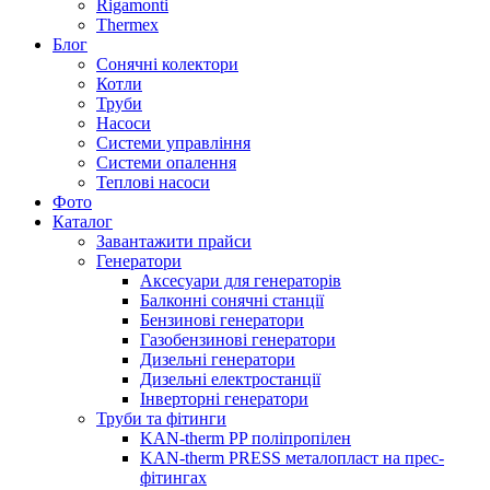
Rigamonti
Thermex
Блог
Сонячні колектори
Котли
Труби
Насоси
Системи управління
Системи опалення
Теплові насоси
Фото
Каталог
Завантажити прайси
Генератори
Аксесуари для генераторів
Балконні сонячні станції
Бензинові генератори
Газобензинові генератори
Дизельні генератори
Дизельні електростанції
Інверторні генератори
Труби та фітинги
KAN-therm PP поліпропілен
KAN-therm PRESS металопласт на прес-
фітингах