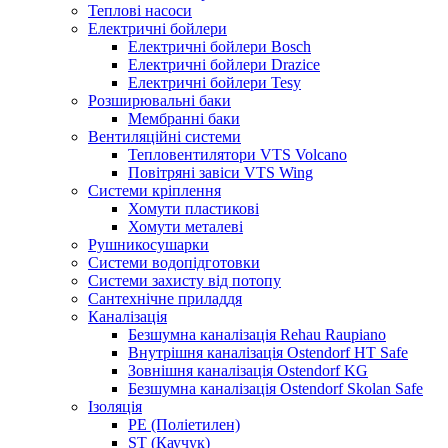
Теплові насоси
Електричні бойлери
Електричні бойлери Bosch
Електричні бойлери Drazice
Електричні бойлери Tesy
Розширювальні баки
Мембранні баки
Вентиляційні системи
Тепловентилятори VTS Volcano
Повітряні завіси VTS Wing
Системи кріплення
Хомути пластикові
Хомути металеві
Рушникосушарки
Системи водопідготовки
Системи захисту від потопу
Сантехнічне приладдя
Каналізація
Безшумна каналізація Rehau Raupiano
Внутрішня каналізація Ostendorf HT Safe
Зовнішня каналізація Ostendorf KG
Безшумна каналізація Ostendorf Skolan Safe
Ізоляція
PE (Поліетилен)
ST (Каучук)