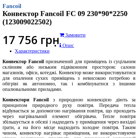
Fancoil
Конвектор Fancoil FC 09 230*90*2250
(123009022502)
17 756
грн
Замовити
Опис
Характеристики
Конвектор Fancoil
призначений для приміщень із суцільним
склінням або низьким підвіконним простором: салони
магазинів, офіси, котеджі. Конвектор може використовуватися
для опалення сухих приміщень з невисокою потребою в
обігріві як автономно, так і комбінуватися з іншими
опалювальними приладами.
Конвектори Fancoil
з природною конвекцією діють за
принципом природного руху повітря. Передача тепла
відбувається за допомогою нагрівання повітря, що проходить
через нагрівальний елемент обігрівача. Тепле повітря
збільшується в обсязі і надходить у приміщення через вихідні
ґрати, а на його місце надходить холодне повітря. Таким
чином, конвектор нагріває приміщення, не використовуючи