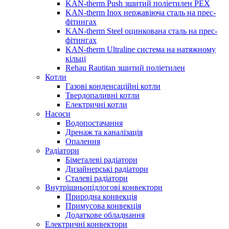
KAN-therm Push зшитий поліетилен PEX
KAN-therm Inox нержавіюча сталь на прес-
фітингах
KAN-therm Steel оцинкована сталь на прес-
фітингах
KAN-therm Ultraline система на натяжному
кільці
Rehau Rautitan зшитий поліетилен
Котли
Газові конденсаційні котли
Твердопаливні котли
Електричні котли
Насоси
Водопостачання
Дренаж та каналізація
Опалення
Радіатори
Біметалеві радіатори
Дизайнерські радіатори
Сталеві радіатори
Внутрішньопідлогові конвектори
Природна конвекція
Примусова конвекція
Додаткове обладнання
Електричні конвектори