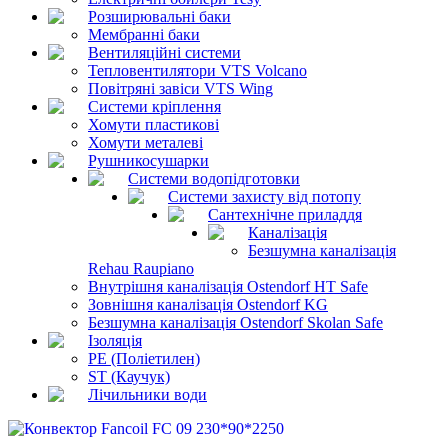
Розширювальні баки
Мембранні баки
Вентиляційні системи
Тепловентилятори VTS Volcano
Повітряні завіси VTS Wing
Системи кріплення
Хомути пластикові
Хомути металеві
Рушникосушарки
Системи водопідготовки
Системи захисту від потопу
Сантехнічне приладдя
Каналізація
Безшумна каналізація
Rehau Raupiano
Внутрішня каналізація Ostendorf HT Safe
Зовнішня каналізація Ostendorf KG
Безшумна каналізація Ostendorf Skolan Safe
Ізоляція
PE (Поліетилен)
ST (Каучук)
Лічильники води