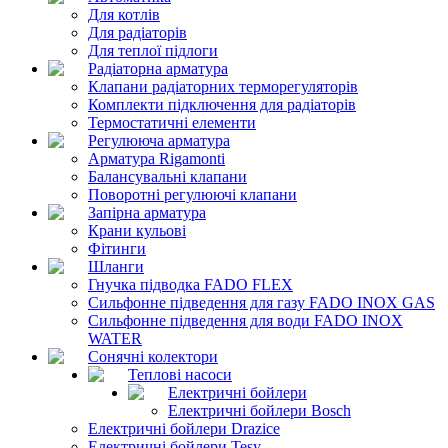
Для котлів
Для радіаторів
Для теплої підлоги
Радіаторна арматура
Клапани радіаторних терморегуляторів
Комплекти підключення для радіаторів
Термостатичні елементи
Регулююча арматура
Арматура Rigamonti
Балансувальні клапани
Поворотні регулюючі клапани
Запірна арматура
Крани кульові
Фітинги
Шланги
Гнучка підводка FADO FLEX
Сильфонне підведення для газу FADO INOX GAS
Сильфонне підведення для води FADO INOX
WATER
Сонячні колектори
Теплові насоси
Електричні бойлери
Електричні бойлери Bosch
Електричні бойлери Drazice
Електричні бойлери Tesy