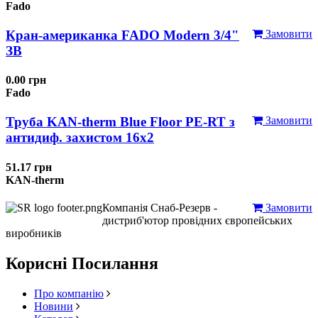
Fado
Кран-американка FADO Modern 3/4"
Замовити
ЗВ
0.00 грн
Fado
Труба KAN-therm Blue Floor PE-RT з
Замовити
антидиф. захистом 16х2
51.17 грн
KAN-therm
Компанія Снаб-Резерв -
Замовити
дистриб'ютор провідних європейських
виробників
Корисні Посилання
Про компанію
Новини