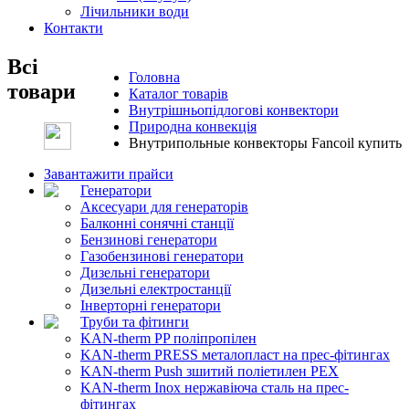
Лічильники води
Контакти
Всі
Головна
товари
Каталог товарів
Внутрішньопідлогові конвектори
Природна конвекція
Внутрипольные конвекторы Fancoil купить
Завантажити прайси
Генератори
Аксесуари для генераторів
Балконні сонячні станції
Бензинові генератори
Газобензинові генератори
Дизельні генератори
Дизельні електростанції
Інверторні генератори
Труби та фітинги
KAN-therm PP поліпропілен
KAN-therm PRESS металопласт на прес-фітингах
KAN-therm Push зшитий поліетилен PEX
KAN-therm Inox нержавіюча сталь на прес-
фітингах