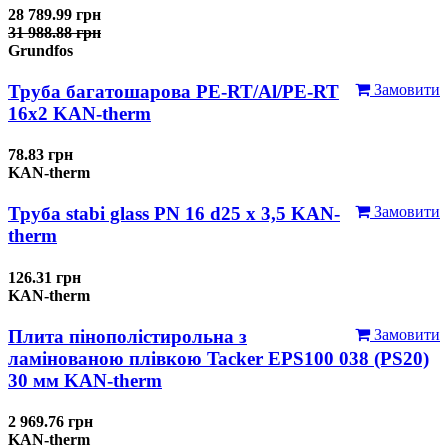
28 789.99 грн
31 988.88 грн
Grundfos
Труба багатошарова PE-RT/Al/PE-RT
Замовити
16x2 KAN-therm
78.83 грн
KAN-therm
Труба stabi glass PN 16 d25 х 3,5 KAN-
Замовити
therm
126.31 грн
KAN-therm
Плита пінополістирольна з
Замовити
ламінованою плівкою Tacker EPS100 038 (PS20)
30 мм KAN-therm
2 969.76 грн
KAN-therm