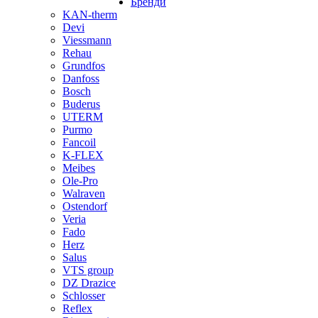
Бренди
KAN-therm
Devi
Viessmann
Rehau
Grundfos
Danfoss
Bosch
Buderus
UTERM
Purmo
Fancoil
K-FLEX
Meibes
Ole-Pro
Walraven
Ostendorf
Veria
Fado
Herz
Salus
VTS group
DZ Drazice
Schlosser
Reflex