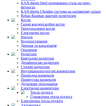
KAN-therm Steel оцинкована сталь на прес-
фітингах
KAN-therm Ultraline система на натяжному кільці
Rehau Rautitan зшитий поліетилен
Котли
Газові конденсаційні котли
Твердопаливні котли
Електричні котли
Насоси
Водопостачання
Дренаж та каналізація
Опалення
Радіатори
Біметалеві радіатори
Дизайнерські радіатори
Сталеві радіатори
Внутрішньопідлогові конвектори
Природна конвекція
Примусова конвекція
Додаткове обладнання
Електричні конвектори
Тепла підлога
Гідравлічна тепла підлога
Електрична тепла підлога
Автоматика