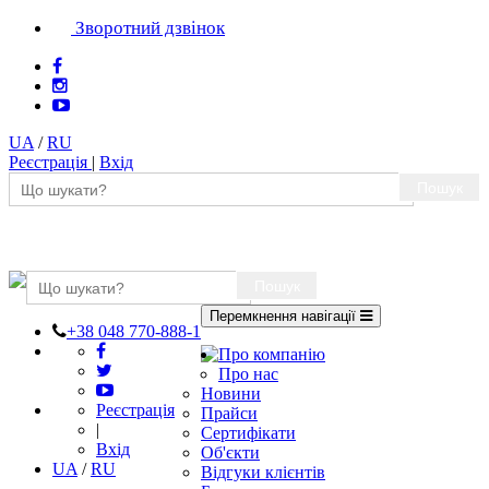
Зворотний дзвінок
UA
/
RU
Реєстрація
|
Вхід
Пошук
Пошук
Перемкнення навігації
+38 048 770-888-1
Про компанію
Про нас
Новини
Реєстрація
Прайси
|
Сертифікати
Вхід
Об'єкти
UA
/
RU
Відгуки клієнтів