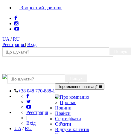
Зворотний дзвінок
UA
/
RU
Реєстрація
|
Вхід
Пошук
Пошук
Перемкнення навігації
+38 048 770-888-1
Про компанію
Про нас
Новини
Реєстрація
Прайси
|
Сертифікати
Вхід
Об'єкти
UA
/
RU
Відгуки клієнтів