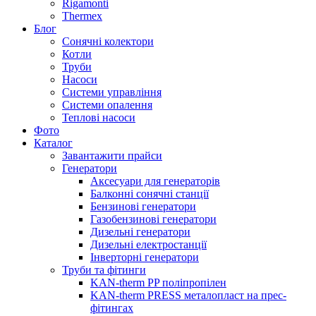
Rigamonti
Thermex
Блог
Сонячні колектори
Котли
Труби
Насоси
Системи управління
Системи опалення
Теплові насоси
Фото
Каталог
Завантажити прайси
Генератори
Аксесуари для генераторів
Балконні сонячні станції
Бензинові генератори
Газобензинові генератори
Дизельні генератори
Дизельні електростанції
Інверторні генератори
Труби та фітинги
KAN-therm PP поліпропілен
KAN-therm PRESS металопласт на прес-
фітингах