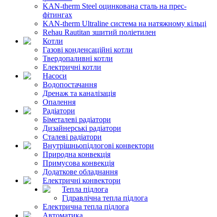
KAN-therm Steel оцинкована сталь на прес-
фітингах
KAN-therm Ultraline система на натяжному кільці
Rehau Rautitan зшитий поліетилен
Котли
Газові конденсаційні котли
Твердопаливні котли
Електричні котли
Насоси
Водопостачання
Дренаж та каналізація
Опалення
Радіатори
Біметалеві радіатори
Дизайнерські радіатори
Сталеві радіатори
Внутрішньопідлогові конвектори
Природна конвекція
Примусова конвекція
Додаткове обладнання
Електричні конвектори
Тепла підлога
Гідравлічна тепла підлога
Електрична тепла підлога
Автоматика