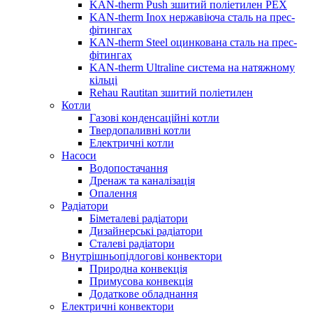
KAN-therm Push зшитий поліетилен PEX
KAN-therm Inox нержавіюча сталь на прес-
фітингах
KAN-therm Steel оцинкована сталь на прес-
фітингах
KAN-therm Ultraline система на натяжному
кільці
Rehau Rautitan зшитий поліетилен
Котли
Газові конденсаційні котли
Твердопаливні котли
Електричні котли
Насоси
Водопостачання
Дренаж та каналізація
Опалення
Радіатори
Біметалеві радіатори
Дизайнерські радіатори
Сталеві радіатори
Внутрішньопідлогові конвектори
Природна конвекція
Примусова конвекція
Додаткове обладнання
Електричні конвектори