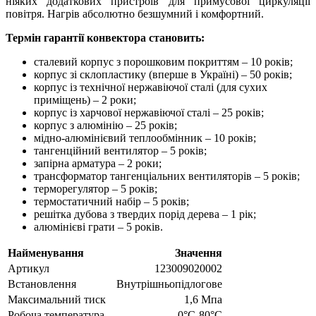
ніяких додаткових пристроїв для примусової циркуляції
повітря. Нагрів абсолютно безшумний і комфортний.
Термін гарантії конвектора становить:
сталевий корпус з порошковим покриттям – 10 років;
корпус зі склопластику (вперше в Україні) – 50 років;
корпус із технічної нержавіючої сталі (для сухих
приміщень) – 2 роки;
корпус із харчової нержавіючої сталі – 25 років;
корпус з алюмінію – 25 років;
мідно-алюмінієвий теплообмінник – 10 років;
тангенційний вентилятор – 5 років;
запірна арматура – ​​2 роки;
трансформатор тангенціальних вентиляторів – 5 років;
терморегулятор – 5 років;
термостатичний набір – 5 років;
решітка дубова з твердих порід дерева – 1 рік;
алюмінієві грати – 5 років.
Найменування
Значення
Артикул
123009020002
Встановлення
Внутрішньопідлогове
Максимальний тиск
1,6 Мпа
Робоча температура
0°С-80°С