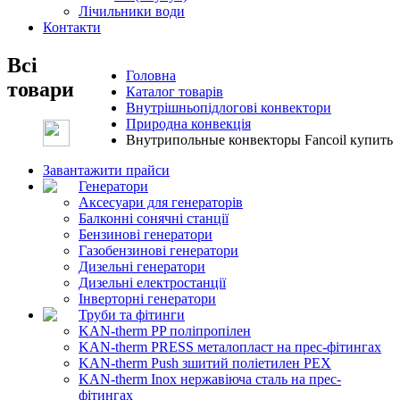
Лічильники води
Контакти
Всі
Головна
товари
Каталог товарів
Внутрішньопідлогові конвектори
Природна конвекція
Внутрипольные конвекторы Fancoil купить
Завантажити прайси
Генератори
Аксесуари для генераторів
Балконні сонячні станції
Бензинові генератори
Газобензинові генератори
Дизельні генератори
Дизельні електростанції
Інверторні генератори
Труби та фітинги
KAN-therm PP поліпропілен
KAN-therm PRESS металопласт на прес-фітингах
KAN-therm Push зшитий поліетилен PEX
KAN-therm Inox нержавіюча сталь на прес-
фітингах