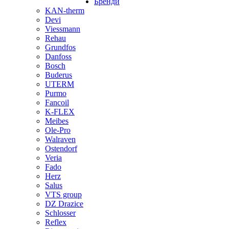
Бренди
KAN-therm
Devi
Viessmann
Rehau
Grundfos
Danfoss
Bosch
Buderus
UTERM
Purmo
Fancoil
K-FLEX
Meibes
Ole-Pro
Walraven
Ostendorf
Veria
Fado
Herz
Salus
VTS group
DZ Drazice
Schlosser
Reflex