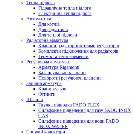
Тепла підлога
Гідравлічна тепла підлога
Електрична тепла підлога
Автоматика
Для котлів
Для радіаторів
Для теплої підлоги
Радіаторна арматура
Клапани радіаторних терморегуляторів
Комплекти підключення для радіаторів
Термостатичні елементи
Регулююча арматура
Арматура Rigamonti
Балансувальні клапани
Поворотні регулюючі клапани
Запірна арматура
Крани кульові
Фітинги
Шланги
Гнучка підводка FADO FLEX
Сильфонне підведення для газу FADO INOX
GAS
Сильфонне підведення для води FADO
INOX WATER
Сонячні колектори