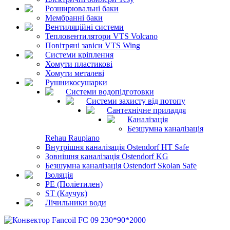
Розширювальні баки
Мембранні баки
Вентиляційні системи
Тепловентилятори VTS Volcano
Повітряні завіси VTS Wing
Системи кріплення
Хомути пластикові
Хомути металеві
Рушникосушарки
Системи водопідготовки
Системи захисту від потопу
Сантехнічне приладдя
Каналізація
Безшумна каналізація
Rehau Raupiano
Внутрішня каналізація Ostendorf HT Safe
Зовнішня каналізація Ostendorf KG
Безшумна каналізація Ostendorf Skolan Safe
Ізоляція
PE (Поліетилен)
ST (Каучук)
Лічильники води