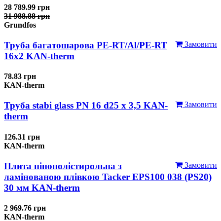
28 789.99 грн
31 988.88 грн
Grundfos
Труба багатошарова PE-RT/Al/PE-RT
Замовити
16x2 KAN-therm
78.83 грн
KAN-therm
Труба stabi glass PN 16 d25 х 3,5 KAN-
Замовити
therm
126.31 грн
KAN-therm
Плита пінополістирольна з
Замовити
ламінованою плівкою Tacker EPS100 038 (PS20)
30 мм KAN-therm
2 969.76 грн
KAN-therm