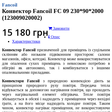
Fancoil
Конвектор Fancoil FC 09 230*90*2000
(123009020002)
15 180
грн
Замовити
Опис
Характеристики
Конвектор Fancoil
призначений для приміщень із суцільним
склінням або низьким підвіконним простором: салони
магазинів, офіси, котеджі. Конвектор може використовуватися
для опалення сухих приміщень з невисокою потребою в
обігріві як автономно, так і комбінуватися з іншими
опалювальними приладами.
Конвектори Fancoil
з природною конвекцією діють за
принципом природного руху повітря. Передача тепла
відбувається за допомогою нагрівання повітря, що проходить
через нагрівальний елемент обігрівача. Тепле повітря
збільшується в обсязі і надходить у приміщення через вихідні
ґрати, а на його місце надходить холодне повітря. Таким
чином, конвектор нагріває приміщення, не використовуючи