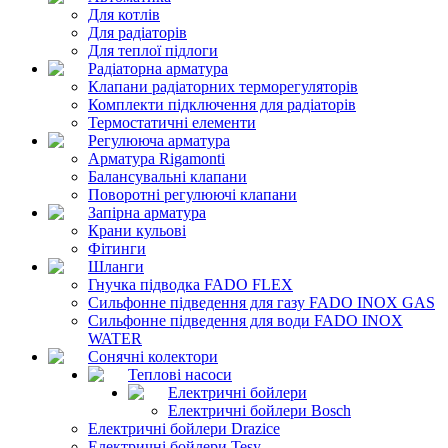
Для котлів
Для радіаторів
Для теплої підлоги
Радіаторна арматура
Клапани радіаторних терморегуляторів
Комплекти підключення для радіаторів
Термостатичні елементи
Регулююча арматура
Арматура Rigamonti
Балансувальні клапани
Поворотні регулюючі клапани
Запірна арматура
Крани кульові
Фітинги
Шланги
Гнучка підводка FADO FLEX
Сильфонне підведення для газу FADO INOX GAS
Сильфонне підведення для води FADO INOX
WATER
Сонячні колектори
Теплові насоси
Електричні бойлери
Електричні бойлери Bosch
Електричні бойлери Drazice
Електричні бойлери Tesy