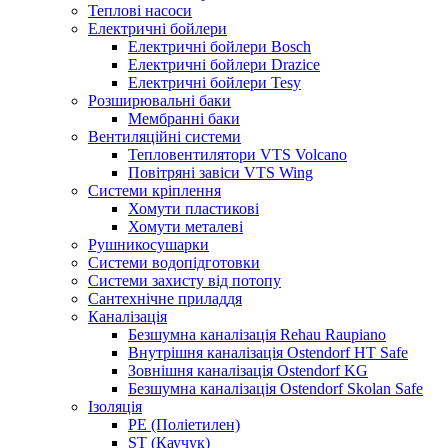
Теплові насоси
Електричні бойлери
Електричні бойлери Bosch
Електричні бойлери Drazice
Електричні бойлери Tesy
Розширювальні баки
Мембранні баки
Вентиляційні системи
Тепловентилятори VTS Volcano
Повітряні завіси VTS Wing
Системи кріплення
Хомути пластикові
Хомути металеві
Рушникосушарки
Системи водопідготовки
Системи захисту від потопу
Сантехнічне приладдя
Каналізація
Безшумна каналізація Rehau Raupiano
Внутрішня каналізація Ostendorf HT Safe
Зовнішня каналізація Ostendorf KG
Безшумна каналізація Ostendorf Skolan Safe
Ізоляція
PE (Поліетилен)
ST (Каучук)