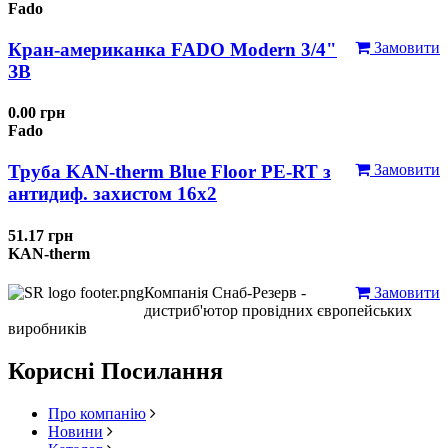
Fado
Кран-американка FADO Modern 3/4"
Замовити
ЗВ
0.00 грн
Fado
Труба KAN-therm Blue Floor PE-RT з
Замовити
антидиф. захистом 16х2
51.17 грн
KAN-therm
Компанія Снаб-Резерв -
Замовити
дистриб'ютор провідних європейських
виробників
Корисні Посилання
Про компанію
Новини