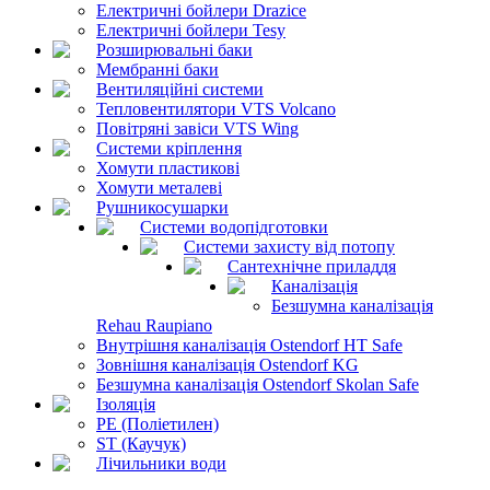
Електричні бойлери Drazice
Електричні бойлери Tesy
Розширювальні баки
Мембранні баки
Вентиляційні системи
Тепловентилятори VTS Volcano
Повітряні завіси VTS Wing
Системи кріплення
Хомути пластикові
Хомути металеві
Рушникосушарки
Системи водопідготовки
Системи захисту від потопу
Сантехнічне приладдя
Каналізація
Безшумна каналізація
Rehau Raupiano
Внутрішня каналізація Ostendorf HT Safe
Зовнішня каналізація Ostendorf KG
Безшумна каналізація Ostendorf Skolan Safe
Ізоляція
PE (Поліетилен)
ST (Каучук)
Лічильники води