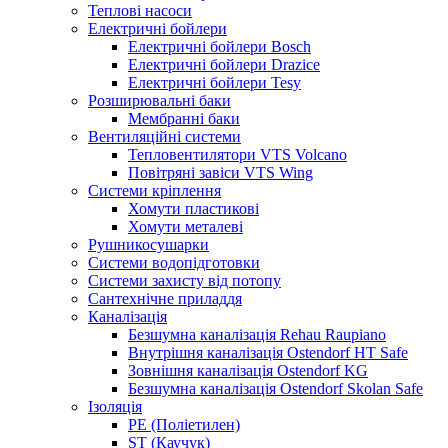
Теплові насоси
Електричні бойлери
Електричні бойлери Bosch
Електричні бойлери Drazice
Електричні бойлери Tesy
Розширювальні баки
Мембранні баки
Вентиляційні системи
Тепловентилятори VTS Volcano
Повітряні завіси VTS Wing
Системи кріплення
Хомути пластикові
Хомути металеві
Рушникосушарки
Системи водопідготовки
Системи захисту від потопу
Сантехнічне приладдя
Каналізація
Безшумна каналізація Rehau Raupiano
Внутрішня каналізація Ostendorf HT Safe
Зовнішня каналізація Ostendorf KG
Безшумна каналізація Ostendorf Skolan Safe
Ізоляція
PE (Поліетилен)
ST (Каучук)