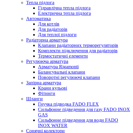
Тепла підлога
Гідравлічна тепла підлога
Електрична тепла підлога
Автоматика
Для котлів
Для радіаторів
Для теплої підлоги
Радіаторна арматура
Клапани радіаторних терморегуляторів
Комплекти підключення для радіаторів
Термостатичні елементи
Регулююча арматура
Арматура Rigamonti
Балансувальні клапани
Поворотні регулюючі клапани
Запірна арматура
Крани кульові
Фітинги
Шланги
Гнучка підводка FADO FLEX
Сильфонне підведення для газу FADO INOX
GAS
Сильфонне підведення для води FADO
INOX WATER
Сонячні колектори