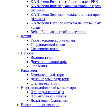
KAN-therm Push зшитий поліетилен PEX
KAN-therm Inox нержавіюча сталь на прес-
фітингах
KAN-therm Steel оцинкована сталь на прес-
фітингах
KAN-therm Ultraline система на натяжному
кільці
Rehau Rautitan зшитий поліетилен
Котли
Газові конденсаційні котли
Твердопаливні котли
Електричні котли
Насоси
Водопостачання
Дренаж та каналізація
Опалення
Радіатори
Біметалеві радіатори
Дизайнерські радіатори
Сталеві радіатори
Внутрішньопідлогові конвектори
Природна конвекція
Примусова конвекція
Додаткове обладнання
Електричні конвектори