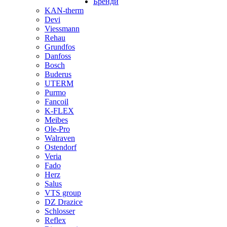
Бренди
KAN-therm
Devi
Viessmann
Rehau
Grundfos
Danfoss
Bosch
Buderus
UTERM
Purmo
Fancoil
K-FLEX
Meibes
Ole-Pro
Walraven
Ostendorf
Veria
Fado
Herz
Salus
VTS group
DZ Drazice
Schlosser
Reflex