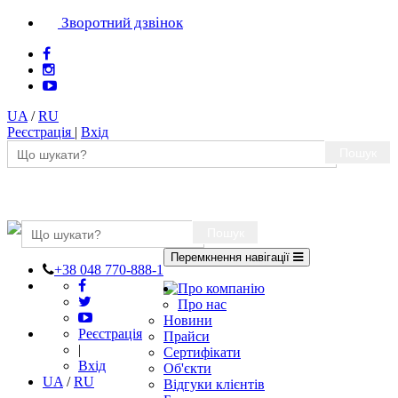
Зворотний дзвінок
UA
/
RU
Реєстрація
|
Вхід
Пошук
Пошук
Перемкнення навігації
+38 048 770-888-1
Про компанію
Про нас
Новини
Реєстрація
Прайси
|
Сертифікати
Вхід
Об'єкти
UA
/
RU
Відгуки клієнтів