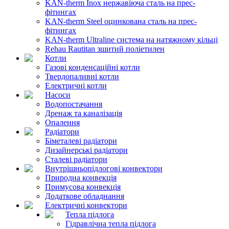
KAN-therm Inox нержавіюча сталь на прес-
фітингах
KAN-therm Steel оцинкована сталь на прес-
фітингах
KAN-therm Ultraline система на натяжному кільці
Rehau Rautitan зшитий поліетилен
Котли
Газові конденсаційні котли
Твердопаливні котли
Електричні котли
Насоси
Водопостачання
Дренаж та каналізація
Опалення
Радіатори
Біметалеві радіатори
Дизайнерські радіатори
Сталеві радіатори
Внутрішньопідлогові конвектори
Природна конвекція
Примусова конвекція
Додаткове обладнання
Електричні конвектори
Тепла підлога
Гідравлічна тепла підлога