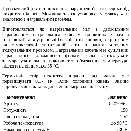
Призначений для встановлення шару клею безпосередньо під
покриття підлоги. Можлива також установка у стяжку - за
аналогією з нагрівальним кабелем.
Виготовляється як нагрівальний мат з двожильним
екранованим нагрівальним кабелем товщиною 3 мм з
зовнішньої та внутрішньої ізоляцією тефлонової, закріпленим
на самоклеючій синтетичній сітці з одним холодним
з'єднувальним проводом. Нагрівальний кабель має суцільний
екран їхньої алюмінієвої фольги. Слід застосовувати
терморегулятором з можливістю обмеження температури
підлоги на рівні макс. 35 °С.
Термічний опір покриття підлоги над матом має
перевищувати 0,17 м². Один холодний кінець. Значно
спрощує монтаж та підключення нагрівального мату.
Найменування
Значення
Артикул
83030562
Потужність
150
Площа укладання
1 м²
Робоча температура
до 90 °C
Номінальна напруга, В
~230 В