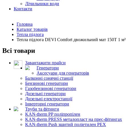
Лічильники води
Контакти
Головна
Каталог товарів
Тепла підлога
Тепла підлога DEVI Comfort двожильний мат 150T 1 м²
Всі товари
Завантажити прайси
Генератори
Аксесуари для генераторів
Балконні сонячні станції
Бензинові генератори
Газобензинові генератори
Дизельні генератори
Дизельні електростанції
Інверторні генератори
Труби та фітинги
KAN-therm PP поліпропілен
KAN-therm PRESS металопласт на прес-фітингах
KAN-therm Push зшитий поліетилен PEX