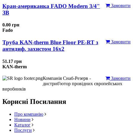
Кран-американка FADO Modern 3/4"
Замовити
ЗВ
0.00 грн
Fado
Труба KAN-therm Blue Floor PE-RT з
Замовити
антидиф. захистом 16х2
51.17 грн
KAN-therm
Компанія Снаб-Резерв -
Замовити
дистриб'ютор провідних європейських
виробників
Корисні Посилання
Про компанію
Новини
Каталог
Послуги