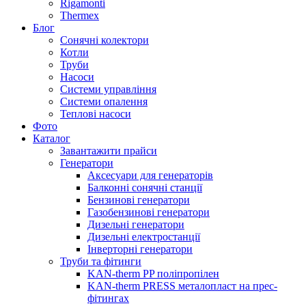
Rigamonti
Thermex
Блог
Сонячні колектори
Котли
Труби
Насоси
Системи управління
Системи опалення
Теплові насоси
Фото
Каталог
Завантажити прайси
Генератори
Аксесуари для генераторів
Балконні сонячні станції
Бензинові генератори
Газобензинові генератори
Дизельні генератори
Дизельні електростанції
Інверторні генератори
Труби та фітинги
KAN-therm PP поліпропілен
KAN-therm PRESS металопласт на прес-
фітингах