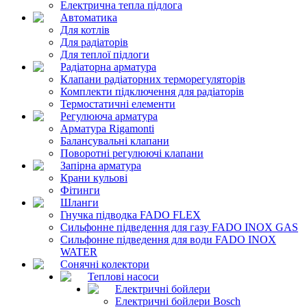
Електрична тепла підлога
Автоматика
Для котлів
Для радіаторів
Для теплої підлоги
Радіаторна арматура
Клапани радіаторних терморегуляторів
Комплекти підключення для радіаторів
Термостатичні елементи
Регулююча арматура
Арматура Rigamonti
Балансувальні клапани
Поворотні регулюючі клапани
Запірна арматура
Крани кульові
Фітинги
Шланги
Гнучка підводка FADO FLEX
Сильфонне підведення для газу FADO INOX GAS
Сильфонне підведення для води FADO INOX
WATER
Сонячні колектори
Теплові насоси
Електричні бойлери
Електричні бойлери Bosch