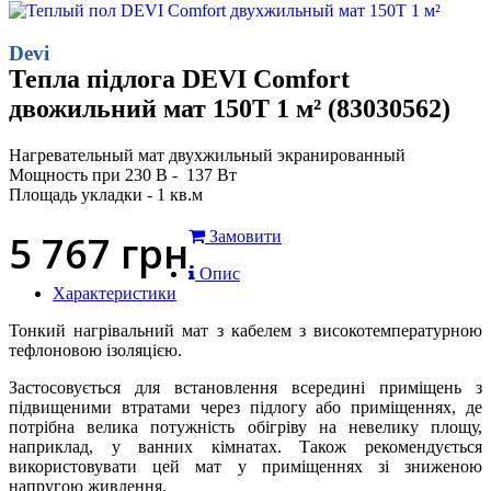
Devi
Тепла підлога DEVI Comfort
двожильний мат 150T 1 м² (83030562)
Нагревательный мат двухжильный экранированный
Мощность при 230 В - 137 Вт
Площадь укладки - 1 кв.м
5 767
грн
Замовити
Опис
Характеристики
Тонкий нагрівальний мат з кабелем з високотемпературною
тефлоновою ізоляцією.
Застосовується для встановлення всередині приміщень з
підвищеними втратами через підлогу або приміщеннях, де
потрібна велика потужність обігріву на невелику площу,
наприклад, у ванних кімнатах. Також рекомендується
використовувати цей мат у приміщеннях зі зниженою
напругою живлення.