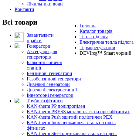
Лічильники води
Контакти
Всі товари
Головна
Каталог товарів
Завантажити
Тепла підлога
прайси
Електрична тепла підлога
Генератори
Терморегулятори
Аксесуари для
DEVIreg™ Smart чорний
генераторів
Балконні сонячні
станції
Бензинові генератори
Газобензинові генератори
Дизельні генератори
Дизельні електростанції
Інверторні генератори
Труби та фітинги
KAN-therm PP поліпропілен
KAN-therm PRESS металопласт на прес-фітингах
KAN-therm Push зшитий поліетилен PEX
KAN-therm Inox нержавіюча сталь на прес-
фітингах
KAN-therm Steel оцинкована сталь на прес-