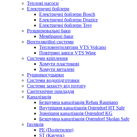
Теплові насоси
Електричні бойлери
Електричні бойлери Bosch
Електричні бойлери Drazice
Електричні бойлери Tesy
Розширювальні баки
Мембранні баки
Вентиляційні системи
Тепловентилятори VTS Volcano
Повітряні завіси VTS Wing
Системи кріплення
Хомути пластикові
Хомути металеві
Рушникосушарки
Системи водопідготовки
Системи захисту від потопу
Сантехнічне приладдя
Каналізація
Безшумна каналізація Rehau Raupiano
Внутрішня каналізація Ostendorf HT Safe
Зовнішня каналізація Ostendorf KG
Безшумна каналізація Ostendorf Skolan Safe
Ізоляція
PE (Поліетилен)
ST (Каучук)