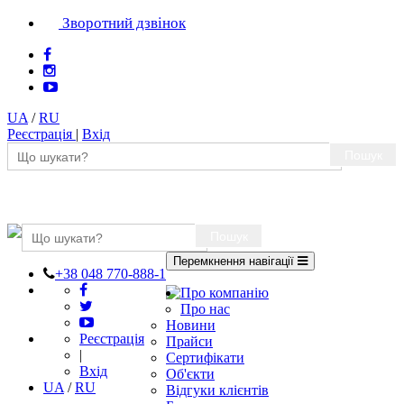
Зворотний дзвінок
UA
/
RU
Реєстрація
|
Вхід
Пошук
Пошук
Перемкнення навігації
+38 048 770-888-1
Про компанію
Про нас
Новини
Реєстрація
Прайси
|
Сертифікати
Вхід
Об'єкти
UA
/
RU
Відгуки клієнтів