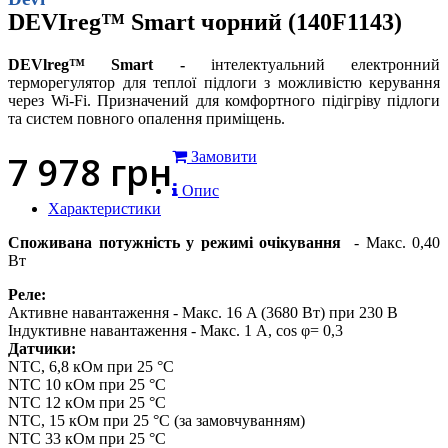
DEVIreg™ Smart чорний (140F1143)
DEVlreg™ Smart -
інтелектуальний електронний
терморегулятор для теплої підлоги з можливістю керування
через Wi-Fi. Призначений для комфортного підігріву підлоги
та систем повного опалення приміщень.
7 978
грн
Замовити
Опис
Характеристики
Споживана потужність у режимі очікування
- Макс. 0,40
Вт
Реле:
Активне навантаження - Макс. 16 A (3680 Вт) при 230 В
Індуктивне навантаження - Макс. 1 A, cos φ= 0,3
Датчики:
NTC, 6,8 кОм при 25 °C
NTC 10 кОм при 25 °C
NTC 12 кОм при 25 °C
NTC, 15 кОм при 25 °C (за замовчуванням)
NTC 33 кОм при 25 °C