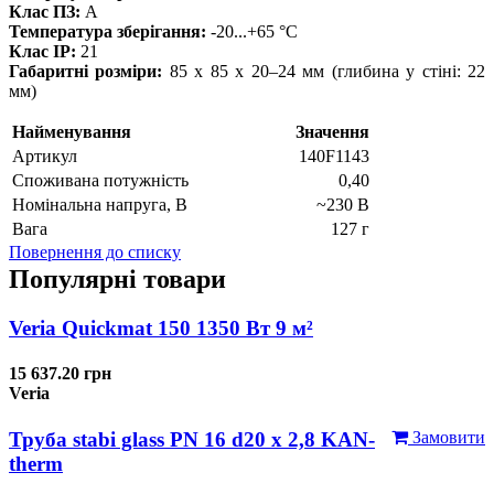
Клас ПЗ:
A
Температура зберігання:
-20...+65 °C
Клас IP:
21
Габаритні розміри:
85 x 85 x 20–24 мм (глибина у стіні: 22
мм)
Найменування
Значення
Артикул
140F1143
Cпоживана потужність
0,40
Номінальна напруга, В
~230 В
Вага
127 г
Повернення до списку
Популярні товари
Veria Quickmat 150 1350 Вт 9 м²
15 637.20 грн
Veria
Труба stabi glass PN 16 d20 х 2,8 KAN-
Замовити
therm