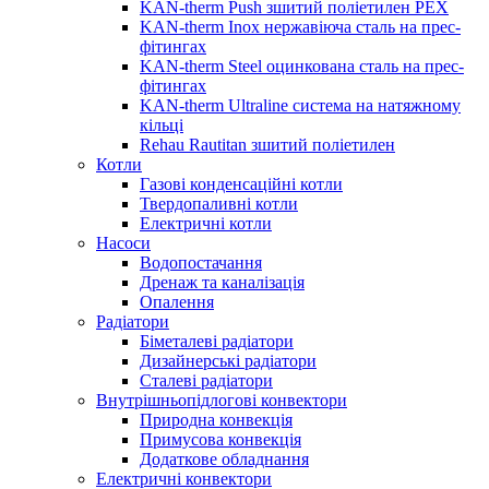
KAN-therm Push зшитий поліетилен PEX
KAN-therm Inox нержавіюча сталь на прес-
фітингах
KAN-therm Steel оцинкована сталь на прес-
фітингах
KAN-therm Ultraline система на натяжному
кільці
Rehau Rautitan зшитий поліетилен
Котли
Газові конденсаційні котли
Твердопаливні котли
Електричні котли
Насоси
Водопостачання
Дренаж та каналізація
Опалення
Радіатори
Біметалеві радіатори
Дизайнерські радіатори
Сталеві радіатори
Внутрішньопідлогові конвектори
Природна конвекція
Примусова конвекція
Додаткове обладнання
Електричні конвектори