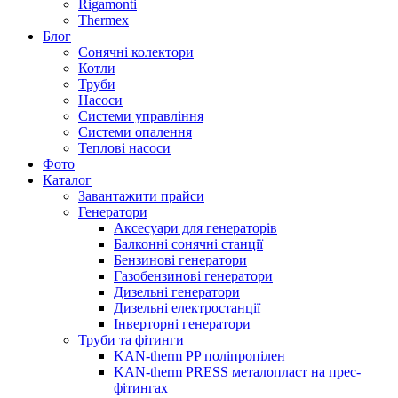
Rigamonti
Thermex
Блог
Сонячні колектори
Котли
Труби
Насоси
Системи управління
Системи опалення
Теплові насоси
Фото
Каталог
Завантажити прайси
Генератори
Аксесуари для генераторів
Балконні сонячні станції
Бензинові генератори
Газобензинові генератори
Дизельні генератори
Дизельні електростанції
Інверторні генератори
Труби та фітинги
KAN-therm PP поліпропілен
KAN-therm PRESS металопласт на прес-
фітингах