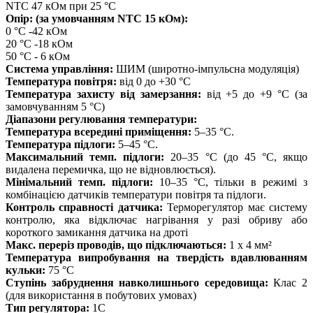
NTC 47 кОм при 25 °C
Опір: (за умовчанням NTC 15 кОм):
0 °C -42 кОм
20 °C -18 кОм
50 °C - 6 кОм
Система управління:
ШИМ (широтно-імпульсна модуляція)
Температура повітря:
від 0 до +30 °C
Температура захисту від замерзання:
від +5 до +9 °C (за
замовчуванням 5 °C)
Діапазони регулювання температури:
Температура всередині приміщення:
5–35 °C.
Температура підлоги:
5–45 °C.
Максимальний темп. підлоги:
20–35 °C (до 45 °C, якщо
видалена перемичка, що не відновлюється).
Мінімальний темп. підлоги:
10–35 °C, тільки в режимі з
комбінацією датчиків температури повітря та підлоги.
Контроль справності датчика:
Терморегулятор має систему
контролю, яка відключає нагрівання у разі обриву або
короткого замикання датчика на дроті
Макс. переріз проводів, що підключаються:
1 x 4 мм²
Температура випробування на твердість вдавлюванням
кульки:
75 °C
Ступінь забруднення навколишнього середовища:
Клас 2
(для використання в побутових умовах)
Тип регулятора:
1C