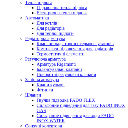
Тепла підлога
Гідравлічна тепла підлога
Електрична тепла підлога
Автоматика
Для котлів
Для радіаторів
Для теплої підлоги
Радіаторна арматура
Клапани радіаторних терморегуляторів
Комплекти підключення для радіаторів
Термостатичні елементи
Регулююча арматура
Арматура Rigamonti
Балансувальні клапани
Поворотні регулюючі клапани
Запірна арматура
Крани кульові
Фітинги
Шланги
Гнучка підводка FADO FLEX
Сильфонне підведення для газу FADO INOX
GAS
Сильфонне підведення для води FADO
INOX WATER
Сонячні колектори