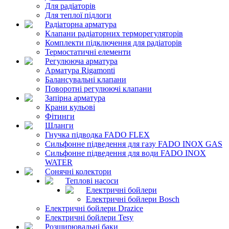
Для радіаторів
Для теплої підлоги
Радіаторна арматура
Клапани радіаторних терморегуляторів
Комплекти підключення для радіаторів
Термостатичні елементи
Регулююча арматура
Арматура Rigamonti
Балансувальні клапани
Поворотні регулюючі клапани
Запірна арматура
Крани кульові
Фітинги
Шланги
Гнучка підводка FADO FLEX
Сильфонне підведення для газу FADO INOX GAS
Сильфонне підведення для води FADO INOX
WATER
Сонячні колектори
Теплові насоси
Електричні бойлери
Електричні бойлери Bosch
Електричні бойлери Drazice
Електричні бойлери Tesy
Розширювальні баки