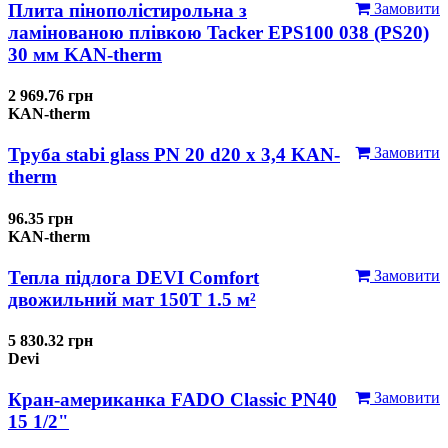
Плита пінополістирольна з
Замовити
ламінованою плівкою Tacker EPS100 038 (PS20)
30 мм KAN-therm
2 969.76 грн
KAN-therm
Труба stabi glass PN 20 d20 х 3,4 KAN-
Замовити
therm
96.35 грн
KAN-therm
Тепла підлога DEVI Comfort
Замовити
двожильний мат 150T 1.5 м²
5 830.32 грн
Devi
Кран-американка FADO Classic PN40
Замовити
15 1/2"