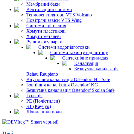
Мембранні баки
Вентиляційні системи
Тепловентилятори VTS Volcano
Повітряні завіси VTS Wing
Системи кріплення
Хомути пластикові
Хомути металеві
Рушникосушарки
Системи водопідготовки
Системи захисту від потопу
Сантехнічне приладдя
Каналізація
Безшумна каналізація
Rehau Raupiano
Внутрішня каналізація Ostendorf HT Safe
Зовнішня каналізація Ostendorf KG
Безшумна каналізація Ostendorf Skolan Safe
Ізоляція
PE (Поліетилен)
ST (Каучук)
Лічильники води
Devi