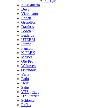
Бренди
KAN-therm
Devi
Viessmann
Rehau
Grundfos
Danfoss
Bosch
Buderus
UTERM
Purmo
Fancoil
K-FLEX
Meibes
Ole-Pro
Walraven
Ostendorf
Veria
Fado
Herz
Salus
VTS group
DZ Drazice
Schlosser
Reflex