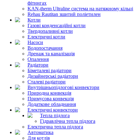
фітингах
KAN-therm Ultraline система на натяжному кільці
Rehau Rautitan зшитий поліетилен
Котли
Газові конденсаційні котли
Твердопаливні котли
Електричні котли
Насоси
Водопостачання
Дренаж та каналізація
Опалення
Радіатори
Біметалеві радіатори
Дизайнерські радіатори
Сталеві радіатори
Внутрішньопідлогові конвектори
Природна конвекція
Примусова конвекція
Додаткове обладнання
Електричні конвектори
Тепла підлога
Гідравлічна тепла підлога
Електрична тепла підлога
Автоматика
Для котлів