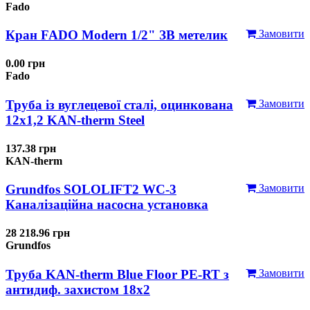
Fado
Кран FADO Modern 1/2" ЗВ метелик
Замовити
0.00 грн
Fado
Труба із вуглецевої сталі, оцинкована
Замовити
12x1,2 KAN-therm Steel
137.38 грн
KAN-therm
Grundfos SOLOLIFT2 WC-3
Замовити
Каналізаційна насосна установка
28 218.96 грн
Grundfos
Труба KAN-therm Blue Floor PE-RT з
Замовити
антидиф. захистом 18х2