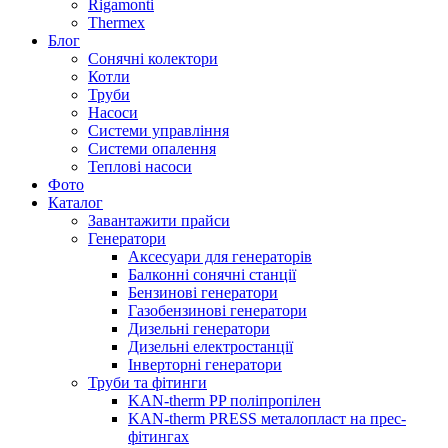
Rigamonti
Thermex
Блог
Сонячні колектори
Котли
Труби
Насоси
Системи управління
Системи опалення
Теплові насоси
Фото
Каталог
Завантажити прайси
Генератори
Аксесуари для генераторів
Балконні сонячні станції
Бензинові генератори
Газобензинові генератори
Дизельні генератори
Дизельні електростанції
Інверторні генератори
Труби та фітинги
KAN-therm PP поліпропілен
KAN-therm PRESS металопласт на прес-
фітингах