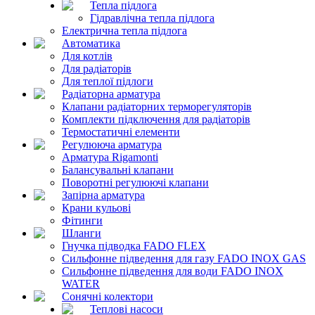
Тепла підлога
Гідравлічна тепла підлога
Електрична тепла підлога
Автоматика
Для котлів
Для радіаторів
Для теплої підлоги
Радіаторна арматура
Клапани радіаторних терморегуляторів
Комплекти підключення для радіаторів
Термостатичні елементи
Регулююча арматура
Арматура Rigamonti
Балансувальні клапани
Поворотні регулюючі клапани
Запірна арматура
Крани кульові
Фітинги
Шланги
Гнучка підводка FADO FLEX
Сильфонне підведення для газу FADO INOX GAS
Сильфонне підведення для води FADO INOX
WATER
Сонячні колектори
Теплові насоси