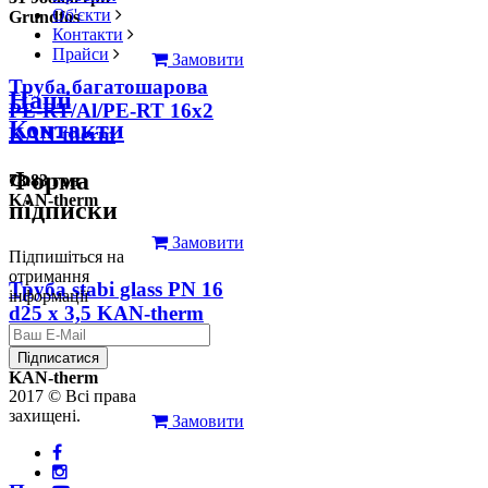
Об'єкти
Grundfos
Контакти
Прайси
Замовити
Труба багатошарова
Наші
PE-RT/Al/PE-RT 16x2
Контакти
KAN-therm
Форма
78.83 грн
KAN-therm
підписки
Замовити
Підпишіться на
отримання
Труба stabi glass PN 16
інформації
d25 х 3,5 KAN-therm
126.31 грн
Підписатися
KAN-therm
2017 © Всі права
захищені.
Замовити