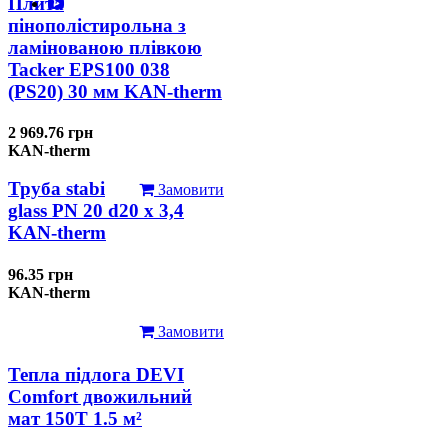
Плита
пінополістирольна з
ламінованою плівкою
Tacker EPS100 038
(PS20) 30 мм KAN-therm
2 969.76 грн
KAN-therm
Труба stabi
Замовити
glass PN 20 d20 х 3,4
KAN-therm
96.35 грн
KAN-therm
Замовити
Тепла підлога DEVI
Comfort двожильний
мат 150T 1.5 м²