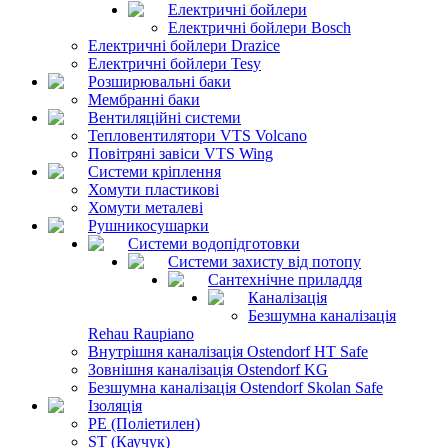
Електричні бойлери
Електричні бойлери Bosch
Електричні бойлери Drazice
Електричні бойлери Tesy
Розширювальні баки
Мембранні баки
Вентиляційні системи
Тепловентилятори VTS Volcano
Повітряні завіси VTS Wing
Системи кріплення
Хомути пластикові
Хомути металеві
Рушникосушарки
Системи водопідготовки
Системи захисту від потопу
Сантехнічне приладдя
Каналізація
Безшумна каналізація
Rehau Raupiano
Внутрішня каналізація Ostendorf HT Safe
Зовнішня каналізація Ostendorf KG
Безшумна каналізація Ostendorf Skolan Safe
Ізоляція
PE (Поліетилен)
ST (Каучук)