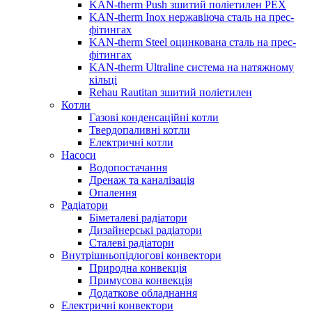
KAN-therm Push зшитий поліетилен PEX
KAN-therm Inox нержавіюча сталь на прес-
фітингах
KAN-therm Steel оцинкована сталь на прес-
фітингах
KAN-therm Ultraline система на натяжному
кільці
Rehau Rautitan зшитий поліетилен
Котли
Газові конденсаційні котли
Твердопаливні котли
Електричні котли
Насоси
Водопостачання
Дренаж та каналізація
Опалення
Радіатори
Біметалеві радіатори
Дизайнерські радіатори
Сталеві радіатори
Внутрішньопідлогові конвектори
Природна конвекція
Примусова конвекція
Додаткове обладнання
Електричні конвектори