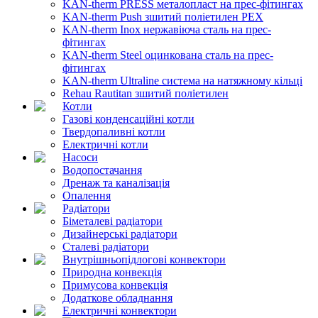
KAN-therm PRESS металопласт на прес-фітингах
KAN-therm Push зшитий поліетилен PEX
KAN-therm Inox нержавіюча сталь на прес-
фітингах
KAN-therm Steel оцинкована сталь на прес-
фітингах
KAN-therm Ultraline система на натяжному кільці
Rehau Rautitan зшитий поліетилен
Котли
Газові конденсаційні котли
Твердопаливні котли
Електричні котли
Насоси
Водопостачання
Дренаж та каналізація
Опалення
Радіатори
Біметалеві радіатори
Дизайнерські радіатори
Сталеві радіатори
Внутрішньопідлогові конвектори
Природна конвекція
Примусова конвекція
Додаткове обладнання
Електричні конвектори