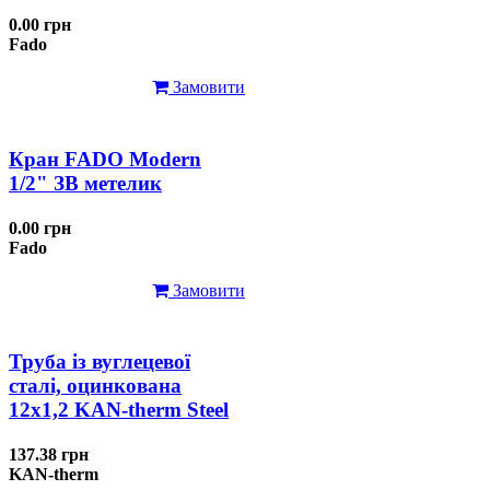
0.00 грн
Fado
Замовити
Кран FADO Modern
1/2" ЗВ метелик
0.00 грн
Fado
Замовити
Труба із вуглецевої
сталі, оцинкована
12x1,2 KAN-therm Steel
137.38 грн
KAN-therm