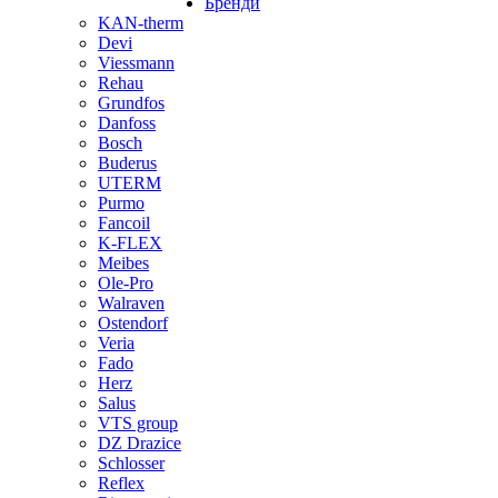
Бренди
KAN-therm
Devi
Viessmann
Rehau
Grundfos
Danfoss
Bosch
Buderus
UTERM
Purmo
Fancoil
K-FLEX
Meibes
Ole-Pro
Walraven
Ostendorf
Veria
Fado
Herz
Salus
VTS group
DZ Drazice
Schlosser
Reflex