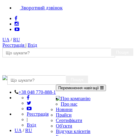
Зворотний дзвінок
UA
/
RU
Реєстрація
|
Вхід
Пошук
Пошук
Перемкнення навігації
+38 048 770-888-1
Про компанію
Про нас
Новини
Реєстрація
Прайси
|
Сертифікати
Вхід
Об'єкти
UA
/
RU
Відгуки клієнтів