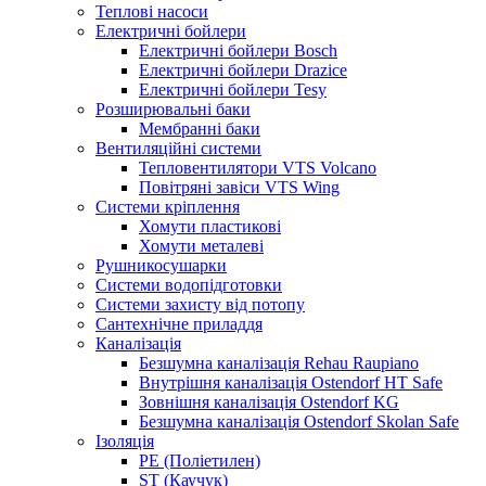
Теплові насоси
Електричні бойлери
Електричні бойлери Bosch
Електричні бойлери Drazice
Електричні бойлери Tesy
Розширювальні баки
Мембранні баки
Вентиляційні системи
Тепловентилятори VTS Volcano
Повітряні завіси VTS Wing
Системи кріплення
Хомути пластикові
Хомути металеві
Рушникосушарки
Системи водопідготовки
Системи захисту від потопу
Сантехнічне приладдя
Каналізація
Безшумна каналізація Rehau Raupiano
Внутрішня каналізація Ostendorf HT Safe
Зовнішня каналізація Ostendorf KG
Безшумна каналізація Ostendorf Skolan Safe
Ізоляція
PE (Поліетилен)
ST (Каучук)