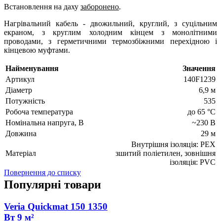
Встановлення на даху
заборонено
.
Нагрівальний кабель - двожильний, круглий, з суцільним
екраном, з круглим холодним кінцем з монолітними
проводами, з герметичними термозбіжними перехідною і
кінцевою муфтами.
Найменування
Значення
Артикул
140F1239
Діаметр
6,9 м
Потужність
535
Робоча температура
до 65 °C
Номінальна напруга, В
~230 В
Довжина
29 м
Внутрішня ізоляція: РЕХ
Матеріал
зшитий поліетилен, зовнішня
ізоляція: PVC
Повернення до списку
Популярні товари
Veria Quickmat 150 1350
Вт 9 м²