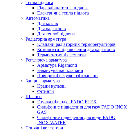
Тепла підлога
Гідравлічна тепла підлога
Електрична тепла підлога
Автоматика
Для котлів
Для радіаторів
Для теплої підлоги
Радіаторна арматура
Клапани радіаторних терморегуляторів
Комплекти підключення для радіаторів
Термостатичні елементи
Регулююча арматура
Арматура Rigamonti
Балансувальні клапани
Поворотні регулюючі клапани
Запірна арматура
Крани кульові
Фітинги
Шланги
Гнучка підводка FADO FLEX
Сильфонне підведення для газу FADO INOX
GAS
Сильфонне підведення для води FADO
INOX WATER
Сонячні колектори