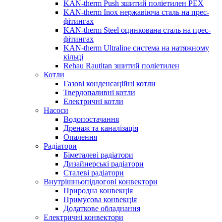
KAN-therm Push зшитий поліетилен PEX
KAN-therm Inox нержавіюча сталь на прес-
фітингах
KAN-therm Steel оцинкована сталь на прес-
фітингах
KAN-therm Ultraline система на натяжному
кільці
Rehau Rautitan зшитий поліетилен
Котли
Газові конденсаційні котли
Твердопаливні котли
Електричні котли
Насоси
Водопостачання
Дренаж та каналізація
Опалення
Радіатори
Біметалеві радіатори
Дизайнерські радіатори
Сталеві радіатори
Внутрішньопідлогові конвектори
Природна конвекція
Примусова конвекція
Додаткове обладнання
Електричні конвектори