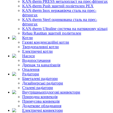
KAN-therm PRESS металопласт на прес-фітингах
KAN-therm Push зшитий поліетилен PEX
KAN-therm Inox нержавіюча сталь на прес-
фітингах
KAN-therm Steel оцинкована сталь на прес-
фітингах
KAN-therm Ultraline система на натяжному кільці
Rehau Rautitan зшитий поліетилен
Котли
Газові конденсаційні котли
Твердопаливні котли
Електричні котли
Насоси
Водопостачання
Дренаж та каналізація
Опалення
Радіатори
Біметалеві радіатори
Дизайнерські радіатори
Сталеві радіатори
Внутрішньопідлогові конвектори
Природна конвекція
Примусова конвекція
Додаткове обладнання
Електричні конвектори