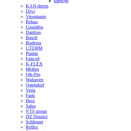
Бренди
KAN-therm
Devi
Viessmann
Rehau
Grundfos
Danfoss
Bosch
Buderus
UTERM
Purmo
Fancoil
K-FLEX
Meibes
Ole-Pro
Walraven
Ostendorf
Veria
Fado
Herz
Salus
VTS group
DZ Drazice
Schlosser
Reflex