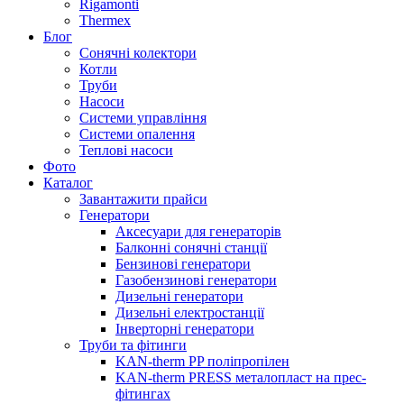
Rigamonti
Thermex
Блог
Сонячні колектори
Котли
Труби
Насоси
Системи управління
Системи опалення
Теплові насоси
Фото
Каталог
Завантажити прайси
Генератори
Аксесуари для генераторів
Балконні сонячні станції
Бензинові генератори
Газобензинові генератори
Дизельні генератори
Дизельні електростанції
Інверторні генератори
Труби та фітинги
KAN-therm PP поліпропілен
KAN-therm PRESS металопласт на прес-
фітингах