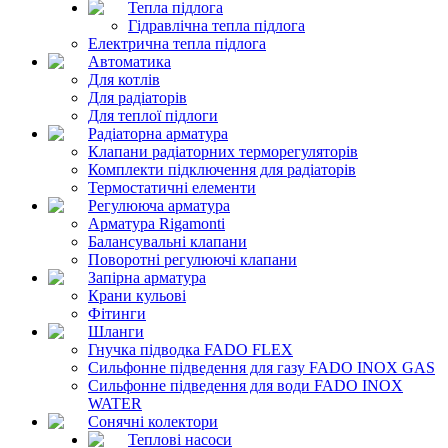
Тепла підлога
Гідравлічна тепла підлога
Електрична тепла підлога
Автоматика
Для котлів
Для радіаторів
Для теплої підлоги
Радіаторна арматура
Клапани радіаторних терморегуляторів
Комплекти підключення для радіаторів
Термостатичні елементи
Регулююча арматура
Арматура Rigamonti
Балансувальні клапани
Поворотні регулюючі клапани
Запірна арматура
Крани кульові
Фітинги
Шланги
Гнучка підводка FADO FLEX
Сильфонне підведення для газу FADO INOX GAS
Сильфонне підведення для води FADO INOX
WATER
Сонячні колектори
Теплові насоси