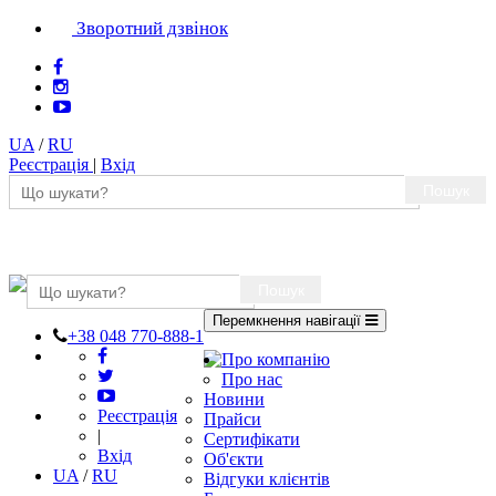
Зворотний дзвінок
UA
/
RU
Реєстрація
|
Вхід
Пошук
Пошук
Перемкнення навігації
+38 048 770-888-1
Про компанію
Про нас
Новини
Реєстрація
Прайси
|
Сертифікати
Вхід
Об'єкти
UA
/
RU
Відгуки клієнтів