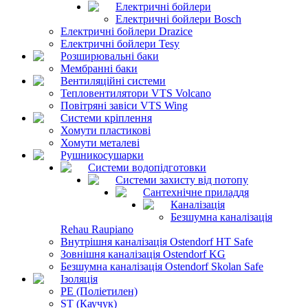
Електричні бойлери
Електричні бойлери Bosch
Електричні бойлери Drazice
Електричні бойлери Tesy
Розширювальні баки
Мембранні баки
Вентиляційні системи
Тепловентилятори VTS Volcano
Повітряні завіси VTS Wing
Системи кріплення
Хомути пластикові
Хомути металеві
Рушникосушарки
Системи водопідготовки
Системи захисту від потопу
Сантехнічне приладдя
Каналізація
Безшумна каналізація
Rehau Raupiano
Внутрішня каналізація Ostendorf HT Safe
Зовнішня каналізація Ostendorf KG
Безшумна каналізація Ostendorf Skolan Safe
Ізоляція
PE (Поліетилен)
ST (Каучук)