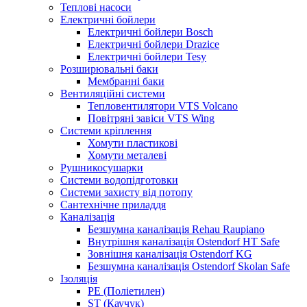
Теплові насоси
Електричні бойлери
Електричні бойлери Bosch
Електричні бойлери Drazice
Електричні бойлери Tesy
Розширювальні баки
Мембранні баки
Вентиляційні системи
Тепловентилятори VTS Volcano
Повітряні завіси VTS Wing
Системи кріплення
Хомути пластикові
Хомути металеві
Рушникосушарки
Системи водопідготовки
Системи захисту від потопу
Сантехнічне приладдя
Каналізація
Безшумна каналізація Rehau Raupiano
Внутрішня каналізація Ostendorf HT Safe
Зовнішня каналізація Ostendorf KG
Безшумна каналізація Ostendorf Skolan Safe
Ізоляція
PE (Поліетилен)
ST (Каучук)