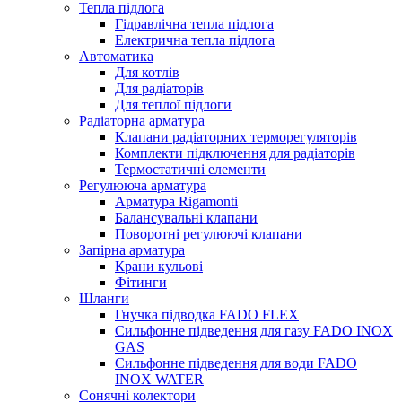
Тепла підлога
Гідравлічна тепла підлога
Електрична тепла підлога
Автоматика
Для котлів
Для радіаторів
Для теплої підлоги
Радіаторна арматура
Клапани радіаторних терморегуляторів
Комплекти підключення для радіаторів
Термостатичні елементи
Регулююча арматура
Арматура Rigamonti
Балансувальні клапани
Поворотні регулюючі клапани
Запірна арматура
Крани кульові
Фітинги
Шланги
Гнучка підводка FADO FLEX
Сильфонне підведення для газу FADO INOX
GAS
Сильфонне підведення для води FADO
INOX WATER
Сонячні колектори