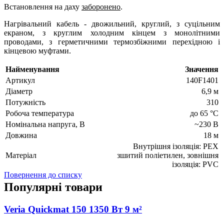
Встановлення на даху
заборонено
.
Нагрівальний кабель - двожильний, круглий, з суцільним
екраном, з круглим холодним кінцем з монолітними
проводами, з герметичними термозбіжними перехідною і
кінцевою муфтами.
Найменування
Значення
Артикул
140F1401
Діаметр
6,9 м
Потужність
310
Робоча температура
до 65 °C
Номінальна напруга, В
~230 В
Довжина
18 м
Внутрішня ізоляція: РЕХ
Матеріал
зшитий поліетилен, зовнішня
ізоляція: PVC
Повернення до списку
Популярні товари
Veria Quickmat 150 1350 Вт 9 м²