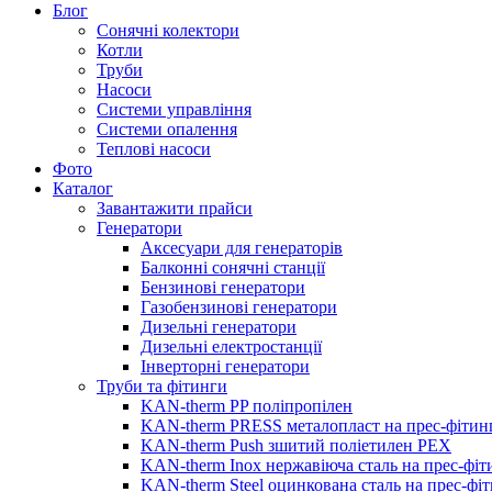
Блог
Сонячні колектори
Котли
Труби
Насоси
Системи управління
Системи опалення
Теплові насоси
Фото
Каталог
Завантажити прайси
Генератори
Аксесуари для генераторів
Балконні сонячні станції
Бензинові генератори
Газобензинові генератори
Дизельні генератори
Дизельні електростанції
Інверторні генератори
Труби та фітинги
KAN-therm PP поліпропілен
KAN-therm PRESS металопласт на прес-фітин
KAN-therm Push зшитий поліетилен PEX
KAN-therm Inox нержавіюча сталь на прес-фіт
KAN-therm Steel оцинкована сталь на прес-фі