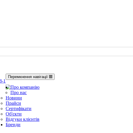
Перемкнення навігації
8-1
Про компанію
Про нас
Новини
Прайси
Сертифікати
Об'єкти
Відгуки клієнтів
Бренди