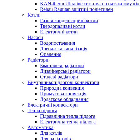
KAN-therm Ultraline система на натяжному кіл
Rehau Rautitan зшитий поліетилен
Котли
Газові конденсаційні котли
Твердопаливні котли
Електричні котли
Насоси
Водопостачання
Дренаж та каналізація
Опалення
Радіатори
Біметалеві радіатори
Дизайнерські радіатори
Сталеві радіатори
Внутрішньопідлогові конвектори
Природна конвекція
Примусова конвекція
Додаткове обладнання
Електричні конвектори
Тепла підлога
Гідравлічна тепла підлога
Електрична тепла підлога
Автоматика
Для котлів
Для радіаторів