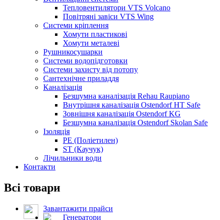
Тепловентилятори VTS Volcano
Повітряні завіси VTS Wing
Системи кріплення
Хомути пластикові
Хомути металеві
Рушникосушарки
Системи водопідготовки
Системи захисту від потопу
Сантехнічне приладдя
Каналізація
Безшумна каналізація Rehau Raupiano
Внутрішня каналізація Ostendorf HT Safe
Зовнішня каналізація Ostendorf KG
Безшумна каналізація Ostendorf Skolan Safe
Ізоляція
PE (Поліетилен)
ST (Каучук)
Лічильники води
Контакти
Всі товари
Завантажити прайси
Генератори