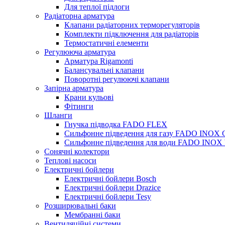
Для теплої підлоги
Радіаторна арматура
Клапани радіаторних терморегуляторів
Комплекти підключення для радіаторів
Термостатичні елементи
Регулююча арматура
Арматура Rigamonti
Балансувальні клапани
Поворотні регулюючі клапани
Запірна арматура
Крани кульові
Фітинги
Шланги
Гнучка підводка FADO FLEX
Сильфонне підведення для газу FADO INOX
Сильфонне підведення для води FADO INO
Сонячні колектори
Теплові насоси
Електричні бойлери
Електричні бойлери Bosch
Електричні бойлери Drazice
Електричні бойлери Tesy
Розширювальні баки
Мембранні баки
Вентиляційні системи