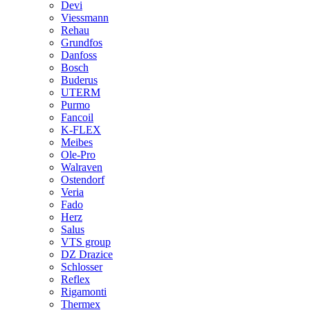
Devi
Viessmann
Rehau
Grundfos
Danfoss
Bosch
Buderus
UTERM
Purmo
Fancoil
K-FLEX
Meibes
Ole-Pro
Walraven
Ostendorf
Veria
Fado
Herz
Salus
VTS group
DZ Drazice
Schlosser
Reflex
Rigamonti
Thermex