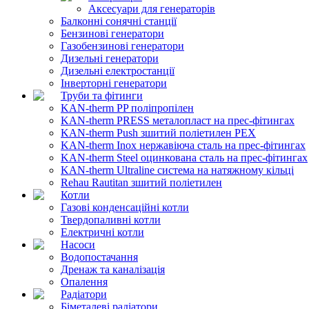
Аксесуари для генераторів
Балконні сонячні станції
Бензинові генератори
Газобензинові генератори
Дизельні генератори
Дизельні електростанції
Інверторні генератори
Труби та фітинги
KAN-therm PP поліпропілен
KAN-therm PRESS металопласт на прес-фітингах
KAN-therm Push зшитий поліетилен PEX
KAN-therm Inox нержавіюча сталь на прес-фітингах
KAN-therm Steel оцинкована сталь на прес-фітингах
KAN-therm Ultraline система на натяжному кільці
Rehau Rautitan зшитий поліетилен
Котли
Газові конденсаційні котли
Твердопаливні котли
Електричні котли
Насоси
Водопостачання
Дренаж та каналізація
Опалення
Радіатори
Біметалеві радіатори