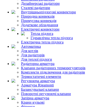
Дизайнерські радіатори
Сталеві радіатори
Внутрішньопідлогові конвектори
Природна конвекція
Примусова конвекція
Додаткове обладнання
Електричні конвектори
Тепла підлога
Гідравлічна тепла підлога
Електрична тепла підлога
Автоматика
Для котлів
Для радіаторів
Для теплої підлоги
Радіаторна арматура
Клапани радіаторних терморегуляторів
Комплекти підключення для радіаторів
Термостатичні елементи
Регулююча арматура
Арматура Rigamonti
Балансувальні клапани
Поворотні регулюючі клапани
Запірна арматура
Крани кульові
Фітинги