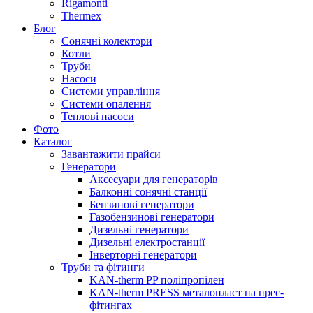
Rigamonti
Thermex
Блог
Сонячні колектори
Котли
Труби
Насоси
Системи управління
Системи опалення
Теплові насоси
Фото
Каталог
Завантажити прайси
Генератори
Аксесуари для генераторів
Балконні сонячні станції
Бензинові генератори
Газобензинові генератори
Дизельні генератори
Дизельні електростанції
Інверторні генератори
Труби та фітинги
KAN-therm PP поліпропілен
KAN-therm PRESS металопласт на прес-
фітингах