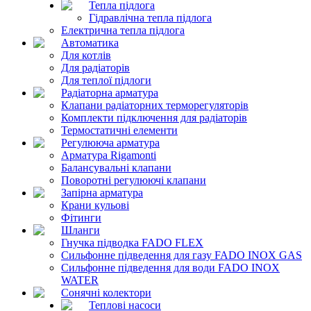
Тепла підлога
Гідравлічна тепла підлога
Електрична тепла підлога
Автоматика
Для котлів
Для радіаторів
Для теплої підлоги
Радіаторна арматура
Клапани радіаторних терморегуляторів
Комплекти підключення для радіаторів
Термостатичні елементи
Регулююча арматура
Арматура Rigamonti
Балансувальні клапани
Поворотні регулюючі клапани
Запірна арматура
Крани кульові
Фітинги
Шланги
Гнучка підводка FADO FLEX
Сильфонне підведення для газу FADO INOX GAS
Сильфонне підведення для води FADO INOX
WATER
Сонячні колектори
Теплові насоси