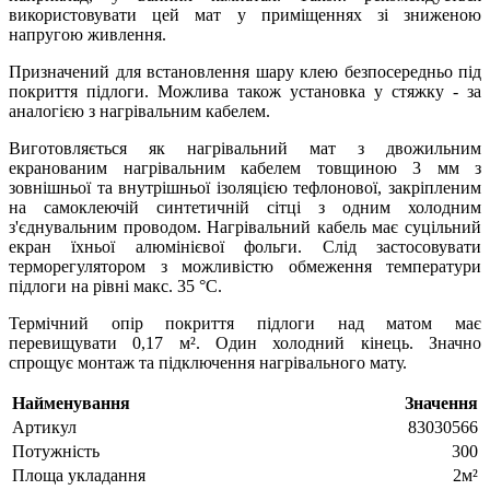
використовувати цей мат у приміщеннях зі зниженою
напругою живлення.
Призначений для встановлення шару клею безпосередньо під
покриття підлоги. Можлива також установка у стяжку - за
аналогією з нагрівальним кабелем.
Виготовляється як нагрівальний мат з двожильним
екранованим нагрівальним кабелем товщиною 3 мм з
зовнішньої та внутрішньої ізоляцією тефлонової, закріпленим
на самоклеючій синтетичній сітці з одним холодним
з'єднувальним проводом. Нагрівальний кабель має суцільний
екран їхньої алюмінієвої фольги. Слід застосовувати
терморегулятором з можливістю обмеження температури
підлоги на рівні макс. 35 °С.
Термічний опір покриття підлоги над матом має
перевищувати 0,17 м². Один холодний кінець. Значно
спрощує монтаж та підключення нагрівального мату.
Найменування
Значення
Артикул
83030566
Потужність
300
Площа укладання
2м²