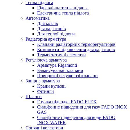
Тепла підлога
Гідравлічна тепла підлога
Електрична тепла підлога
Автоматика
Для котлів
Для радіаторів
Для теплої підлоги
Радіаторна арматура
Клапани радіаторних терморегуляторів
Комплекти підключення для радіаторів
Термостатичні елементи
Регулююча арматура
Арматура Rigamonti
Балансувальні клапани
Поворотні регулюючі клапани
Запірна арматура
Крани кульові
Фітинги
Шланги
Гнучка підводка FADO FLEX
Сильфонне підведення для газу FADO INOX
GAS
Сильфонне підведення для води FADO
INOX WATER
Сонячні колектори