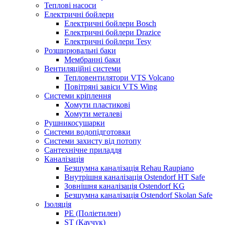
Теплові насоси
Електричні бойлери
Електричні бойлери Bosch
Електричні бойлери Drazice
Електричні бойлери Tesy
Розширювальні баки
Мембранні баки
Вентиляційні системи
Тепловентилятори VTS Volcano
Повітряні завіси VTS Wing
Системи кріплення
Хомути пластикові
Хомути металеві
Рушникосушарки
Системи водопідготовки
Системи захисту від потопу
Сантехнічне приладдя
Каналізація
Безшумна каналізація Rehau Raupiano
Внутрішня каналізація Ostendorf HT Safe
Зовнішня каналізація Ostendorf KG
Безшумна каналізація Ostendorf Skolan Safe
Ізоляція
PE (Поліетилен)
ST (Каучук)