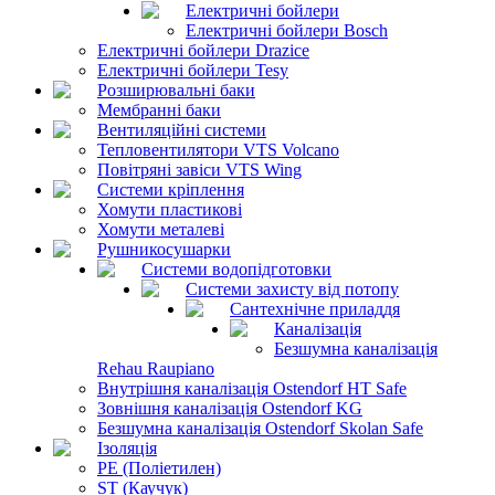
Електричні бойлери
Електричні бойлери Bosch
Електричні бойлери Drazice
Електричні бойлери Tesy
Розширювальні баки
Мембранні баки
Вентиляційні системи
Тепловентилятори VTS Volcano
Повітряні завіси VTS Wing
Системи кріплення
Хомути пластикові
Хомути металеві
Рушникосушарки
Системи водопідготовки
Системи захисту від потопу
Сантехнічне приладдя
Каналізація
Безшумна каналізація
Rehau Raupiano
Внутрішня каналізація Ostendorf HT Safe
Зовнішня каналізація Ostendorf KG
Безшумна каналізація Ostendorf Skolan Safe
Ізоляція
PE (Поліетилен)
ST (Каучук)