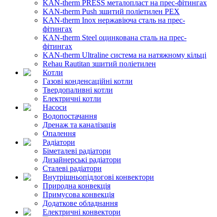
KAN-therm PRESS металопласт на прес-фітингах
KAN-therm Push зшитий поліетилен PEX
KAN-therm Inox нержавіюча сталь на прес-
фітингах
KAN-therm Steel оцинкована сталь на прес-
фітингах
KAN-therm Ultraline система на натяжному кільці
Rehau Rautitan зшитий поліетилен
Котли
Газові конденсаційні котли
Твердопаливні котли
Електричні котли
Насоси
Водопостачання
Дренаж та каналізація
Опалення
Радіатори
Біметалеві радіатори
Дизайнерські радіатори
Сталеві радіатори
Внутрішньопідлогові конвектори
Природна конвекція
Примусова конвекція
Додаткове обладнання
Електричні конвектори