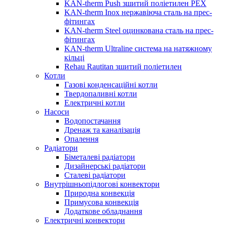
KAN-therm Push зшитий поліетилен PEX
KAN-therm Inox нержавіюча сталь на прес-
фітингах
KAN-therm Steel оцинкована сталь на прес-
фітингах
KAN-therm Ultraline система на натяжному
кільці
Rehau Rautitan зшитий поліетилен
Котли
Газові конденсаційні котли
Твердопаливні котли
Електричні котли
Насоси
Водопостачання
Дренаж та каналізація
Опалення
Радіатори
Біметалеві радіатори
Дизайнерські радіатори
Сталеві радіатори
Внутрішньопідлогові конвектори
Природна конвекція
Примусова конвекція
Додаткове обладнання
Електричні конвектори