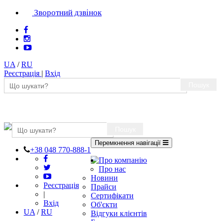
Зворотний дзвінок
UA
/
RU
Реєстрація
|
Вхід
Пошук
Пошук
Перемкнення навігації
+38 048 770-888-1
Про компанію
Про нас
Новини
Реєстрація
Прайси
|
Сертифікати
Вхід
Об'єкти
UA
/
RU
Відгуки клієнтів