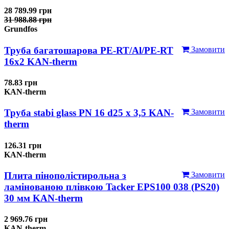
28 789.99 грн
31 988.88 грн
Grundfos
Труба багатошарова PE-RT/Al/PE-RT
Замовити
16x2 KAN-therm
78.83 грн
KAN-therm
Труба stabi glass PN 16 d25 х 3,5 KAN-
Замовити
therm
126.31 грн
KAN-therm
Плита пінополістирольна з
Замовити
ламінованою плівкою Tacker EPS100 038 (PS20)
30 мм KAN-therm
2 969.76 грн
KAN-therm