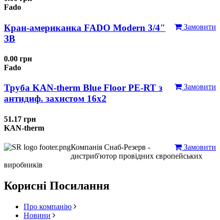
Fado
Кран-американка FADO Modern 3/4"
Замовити
ЗВ
0.00 грн
Fado
Труба KAN-therm Blue Floor PE-RT з
Замовити
антидиф. захистом 16х2
51.17 грн
KAN-therm
Компанія Снаб-Резерв -
Замовити
дистриб'ютор провідних європейських
виробників
Корисні Посилання
Про компанію
Новини