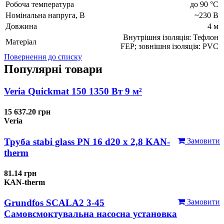
Робоча температура
до 90 °C
Номінальна напруга, В
~230 В
Довжина
4 м
Внутрішня ізоляція: Тефлон
Матеріал
FEP; зовнішня ізоляція: PVС
Повернення до списку
Популярні товари
Veria Quickmat 150 1350 Вт 9 м²
15 637.20 грн
Veria
Труба stabi glass PN 16 d20 х 2,8 KAN-
Замовити
therm
81.14 грн
KAN-therm
Grundfos SCALA2 3-45
Замовити
Самовсмоктувальна насосна установка