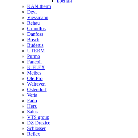
Бренди
KAN-therm
Devi
Viessmann
Rehau
Grundfos
Danfoss
Bosch
Buderus
UTERM
Purmo
Fancoil
K-FLEX
Meibes
Ole-Pro
Walraven
Ostendorf
Veria
Fado
Herz
Salus
VTS group
DZ Drazice
Schlosser
Reflex