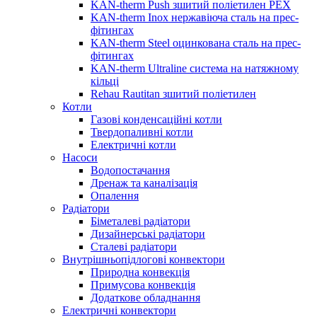
KAN-therm Push зшитий поліетилен PEX
KAN-therm Inox нержавіюча сталь на прес-
фітингах
KAN-therm Steel оцинкована сталь на прес-
фітингах
KAN-therm Ultraline система на натяжному
кільці
Rehau Rautitan зшитий поліетилен
Котли
Газові конденсаційні котли
Твердопаливні котли
Електричні котли
Насоси
Водопостачання
Дренаж та каналізація
Опалення
Радіатори
Біметалеві радіатори
Дизайнерські радіатори
Сталеві радіатори
Внутрішньопідлогові конвектори
Природна конвекція
Примусова конвекція
Додаткове обладнання
Електричні конвектори