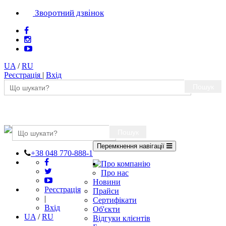
Зворотний дзвінок
UA
/
RU
Реєстрація
|
Вхід
Пошук
Пошук
Перемкнення навігації
+38 048 770-888-1
Про компанію
Про нас
Новини
Реєстрація
Прайси
|
Сертифікати
Вхід
Об'єкти
UA
/
RU
Відгуки клієнтів