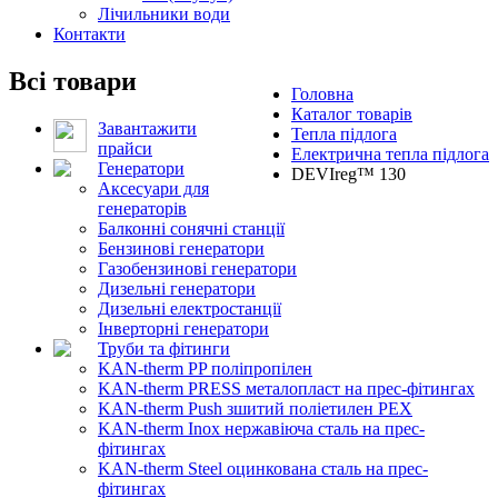
Лічильники води
Контакти
Всі товари
Головна
Каталог товарів
Завантажити
Тепла підлога
прайси
Електрична тепла підлога
Генератори
DEVIreg™ 130
Аксесуари для
генераторів
Балконні сонячні станції
Бензинові генератори
Газобензинові генератори
Дизельні генератори
Дизельні електростанції
Інверторні генератори
Труби та фітинги
KAN-therm PP поліпропілен
KAN-therm PRESS металопласт на прес-фітингах
KAN-therm Push зшитий поліетилен PEX
KAN-therm Inox нержавіюча сталь на прес-
фітингах
KAN-therm Steel оцинкована сталь на прес-
фітингах