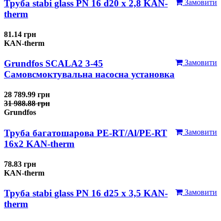
Труба stabi glass PN 16 d20 х 2,8 KAN-
Замовити
therm
81.14 грн
KAN-therm
Grundfos SCALA2 3-45
Замовити
Самовсмоктувальна насосна установка
28 789.99 грн
31 988.88 грн
Grundfos
Труба багатошарова PE-RT/Al/PE-RT
Замовити
16x2 KAN-therm
78.83 грн
KAN-therm
Труба stabi glass PN 16 d25 х 3,5 KAN-
Замовити
therm