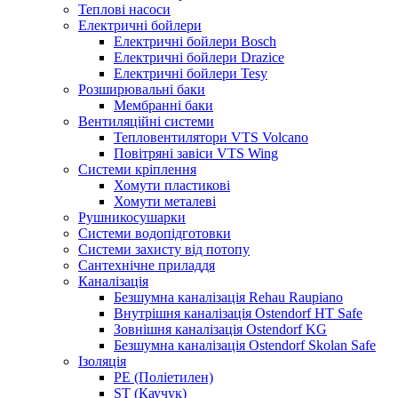
Теплові насоси
Електричні бойлери
Електричні бойлери Bosch
Електричні бойлери Drazice
Електричні бойлери Tesy
Розширювальні баки
Мембранні баки
Вентиляційні системи
Тепловентилятори VTS Volcano
Повітряні завіси VTS Wing
Системи кріплення
Хомути пластикові
Хомути металеві
Рушникосушарки
Системи водопідготовки
Системи захисту від потопу
Сантехнічне приладдя
Каналізація
Безшумна каналізація Rehau Raupiano
Внутрішня каналізація Ostendorf HT Safe
Зовнішня каналізація Ostendorf KG
Безшумна каналізація Ostendorf Skolan Safe
Ізоляція
PE (Поліетилен)
ST (Каучук)