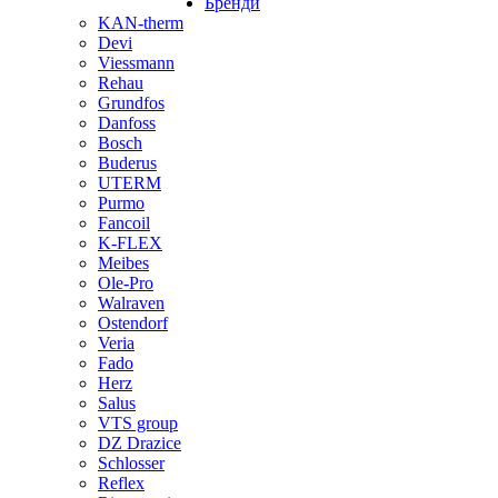
Бренди
KAN-therm
Devi
Viessmann
Rehau
Grundfos
Danfoss
Bosch
Buderus
UTERM
Purmo
Fancoil
K-FLEX
Meibes
Ole-Pro
Walraven
Ostendorf
Veria
Fado
Herz
Salus
VTS group
DZ Drazice
Schlosser
Reflex