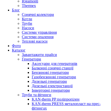
Rigamonti
Thermex
Блог
Сонячні колектори
Котли
Труби
Насоси
Системи управління
Системи опалення
Теплові насоси
Фото
Каталог
Завантажити прайси
Генератори
Аксесуари для генераторів
Балконні сонячні станції
Бензинові генератори
Газобензинові генератори
Дизельні генератори
Дизельні електростанції
Інверторні генератори
Труби та фітинги
KAN-therm PP поліпропілен
KAN-therm PRESS металопласт на прес-
фітингах