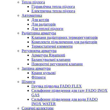
Тепла підлога
Гідравлічна тепла підлога
Електрична тепла підлога
Автоматика
Для котлів
Для радіаторів
Для теплої підлоги
Радіаторна арматура
Клапани радіаторних терморегуляторів
Комплекти підключення для радіаторів
Термостатичні елементи
Регулююча арматура
Арматура Rigamonti
Балансувальні клапани
Поворотні регулюючі клапани
Запірна арматура
Крани кульові
Фітинги
Шланги
Гнучка підводка FADO FLEX
Сильфонне підведення для газу FADO INOX
GAS
Сильфонне підведення для води FADO
INOX WATER
Сонячні колектори