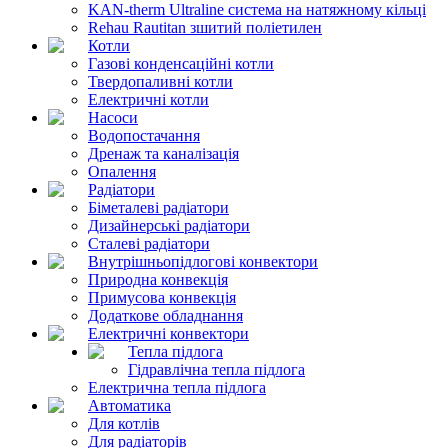
KAN-therm Ultraline система на натяжному кільці
Rehau Rautitan зшитий поліетилен
Котли
Газові конденсаційні котли
Твердопаливні котли
Електричні котли
Насоси
Водопостачання
Дренаж та каналізація
Опалення
Радіатори
Біметалеві радіатори
Дизайнерські радіатори
Сталеві радіатори
Внутрішньопідлогові конвектори
Природна конвекція
Примусова конвекція
Додаткове обладнання
Електричні конвектори
Тепла підлога
Гідравлічна тепла підлога
Електрична тепла підлога
Автоматика
Для котлів
Для радіаторів