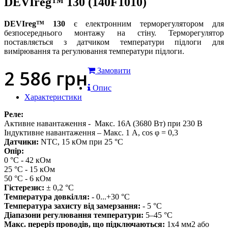
DEVIreg™ 130 (140F1010)
DEVIreg™ 130
є електронним терморегулятором для
безпосереднього монтажу на стіну. Терморегулятор
поставляється з датчиком температури підлоги для
вимірювання та регулювання температури підлоги.
2 586
грн
Замовити
Опис
Характеристики
Реле:
Активне навантаження - Макс. 16A (3680 Вт) при 230 В
Індуктивне навантаження – Макс. 1 A, сos φ = 0,3
Датчики:
NTC, 15 кОм при 25 °C
Опір:
0 °C - 42 кОм
25 °C - 15 кОм
50 °C - 6 кОм
Гістерезис:
± 0,2 °C
Температура довкілля:
- 0...+30 °C
Температура захисту від замерзання:
- 5 °C
Діапазони регулювання температури:
5–45 °C
Макс. переріз проводів, що підключаються:
1x4 мм2 або