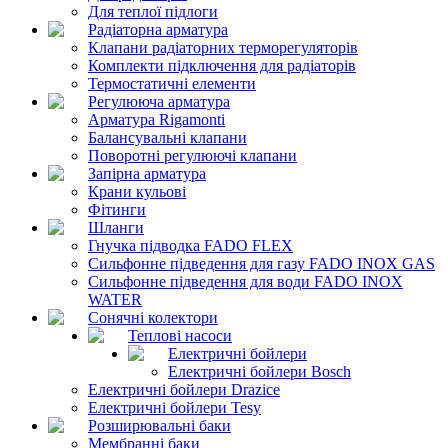
Для теплої підлоги
Радіаторна арматура
Клапани радіаторних терморегуляторів
Комплекти підключення для радіаторів
Термостатичні елементи
Регулююча арматура
Арматура Rigamonti
Балансувальні клапани
Поворотні регулюючі клапани
Запірна арматура
Крани кульові
Фітинги
Шланги
Гнучка підводка FADO FLEX
Сильфонне підведення для газу FADO INOX GAS
Сильфонне підведення для води FADO INOX
WATER
Сонячні колектори
Теплові насоси
Електричні бойлери
Електричні бойлери Bosch
Електричні бойлери Drazice
Електричні бойлери Tesy
Розширювальні баки
Мембранні баки