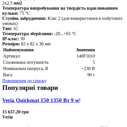
2x2,5
мм2
Температура випробування на твердість вдавлюванням
кульки:
75 °C
Ступінь забруднення:
Клас 2 (для використання в побутових
умовах)
Тип:
1C
Температура зберігання:
-20...+65 °C
IP-клас:
30
Розміри:
82 x 82 x 36 мм
Найменування
Значення
Артикул
140F1010
Cпоживана потужність
5
Номінальна напруга, В
~230 В
Вага
90 г
Повернення до списку
Популярні товари
Veria Quickmat 150 1350 Вт 9 м²
15 637.20 грн
Veria