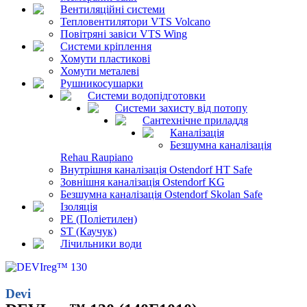
Вентиляційні системи
Тепловентилятори VTS Volcano
Повітряні завіси VTS Wing
Системи кріплення
Хомути пластикові
Хомути металеві
Рушникосушарки
Системи водопідготовки
Системи захисту від потопу
Сантехнічне приладдя
Каналізація
Безшумна каналізація
Rehau Raupiano
Внутрішня каналізація Ostendorf HT Safe
Зовнішня каналізація Ostendorf KG
Безшумна каналізація Ostendorf Skolan Safe
Ізоляція
PE (Поліетилен)
ST (Каучук)
Лічильники води
Devi