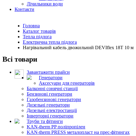
Лічильники води
Контакти
Головна
Каталог товарів
Тепла підлога
Електрична тепла підлога
Нагрівальний кабель двожильний DEVIflex 18T 10 м
Всі товари
Завантажити прайси
Генератори
Аксесуари для генераторів
Балконні сонячні станції
Бензинові генератори
Газобензинові генератори
Дизельні генератори
Дизельні електростанції
Інверторні генератори
Труби та фітинги
KAN-therm PP поліпропілен
KAN-therm PRESS металопласт на прес-фітингах