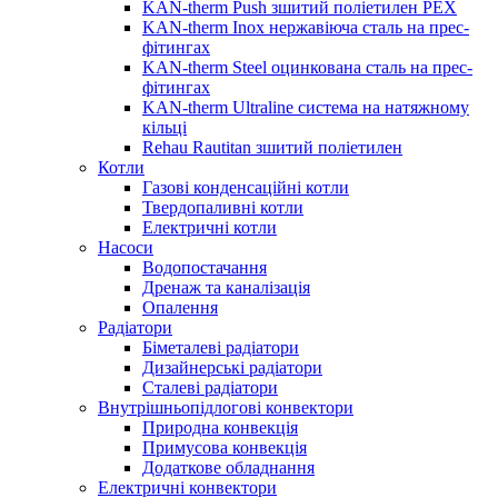
KAN-therm Push зшитий поліетилен PEX
KAN-therm Inox нержавіюча сталь на прес-
фітингах
KAN-therm Steel оцинкована сталь на прес-
фітингах
KAN-therm Ultraline система на натяжному
кільці
Rehau Rautitan зшитий поліетилен
Котли
Газові конденсаційні котли
Твердопаливні котли
Електричні котли
Насоси
Водопостачання
Дренаж та каналізація
Опалення
Радіатори
Біметалеві радіатори
Дизайнерські радіатори
Сталеві радіатори
Внутрішньопідлогові конвектори
Природна конвекція
Примусова конвекція
Додаткове обладнання
Електричні конвектори