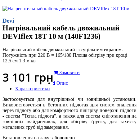
Devi
Нагрівальний кабель двожильний
DEVIflex 18T 10 м (140F1236)
Нагрівальний кабель двожильний із суцільним екраном.
Потужність при 220 В = 165/180 Площа обігріву при кроці
12,5 см 1,3 м.кв
3 101
грн
Замовити
Опис
Характеристики
Застосовується для внутрішньої чи зовнішньої установки.
Використовується в бетонних підлогах для систем опалення
через підлогу або для комфортного підігріву поверхні підлоги
- систем "Тепла підлога", а також для систем сніготанення на
зовнішніх майданчиках, для обігріву ґрунту, для захисту
металевих труб від замерзання.
Встановлення на даху
заборонено
.