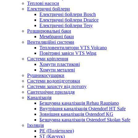
Теплові насоси
Електричні бойлери
Електричні бойлери Bosch
Електричні бойлери Drazice
Електричні бойлери Tesy
Розширювальні баки
Мембранні баки
Вентиляційні системи
Тепловентилятори VTS Volcano
Повітряні завіси VTS Wing
Системи кріплення
Хомути пластикові
Хомути металеві
Рушникосушарки
Системи водопідготовки
Системи захисту від потопу
Сантехнічне приладдя
Каналізація
Безшумна каналізація Rehau Raupiano
Внутрішня каналізація Ostendorf HT Safe
Зовнішня каналізація Ostendorf KG
Безшумна каналізація Ostendorf Skolan Safe
Ізоляція
PE (Поліетилен)
ST (Каучук)