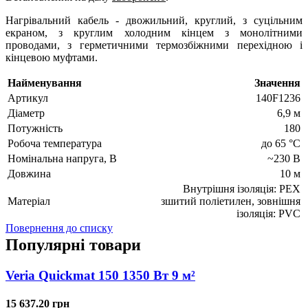
Нагрівальний кабель - двожильний, круглий, з суцільним
екраном, з круглим холодним кінцем з монолітними
проводами, з герметичними термозбіжними перехідною і
кінцевою муфтами.
Найменування
Значення
Артикул
140F1236
Діаметр
6,9 м
Потужність
180
Робоча температура
до 65 °C
Номінальна напруга, В
~230 В
Довжина
10 м
Внутрішня ізоляція: РЕХ
Матеріал
зшитий поліетилен, зовнішня
ізоляція: PVC
Повернення до списку
Популярні товари
Veria Quickmat 150 1350 Вт 9 м²
15 637.20 грн