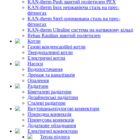
KAN-therm Push зшитий поліетилен PEX
KAN-therm Inox нержавіюча сталь на прес-
фітингах
KAN-therm Steel оцинкована сталь на прес-
фітингах
KAN-therm Ultraline система на натяжному кільці
Rehau Rautitan зшитий поліетилен
Котли
Газові конденсаційні котли
Твердопаливні котли
Електричні котли
Насоси
Водопостачання
Дренаж та каналізація
Опалення
Радіатори
Біметалеві радіатори
Дизайнерські радіатори
Сталеві радіатори
Внутрішньопідлогові конвектори
Природна конвекція
Примусова конвекція
Додаткове обладнання
Електричні конвектори
Тепла підлога