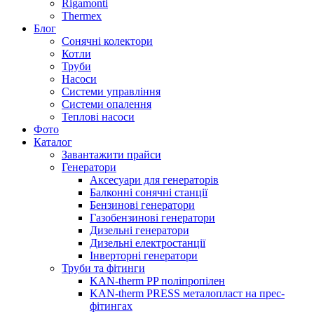
Rigamonti
Thermex
Блог
Сонячні колектори
Котли
Труби
Насоси
Системи управління
Системи опалення
Теплові насоси
Фото
Каталог
Завантажити прайси
Генератори
Аксесуари для генераторів
Балконні сонячні станції
Бензинові генератори
Газобензинові генератори
Дизельні генератори
Дизельні електростанції
Інверторні генератори
Труби та фітинги
KAN-therm PP поліпропілен
KAN-therm PRESS металопласт на прес-
фітингах