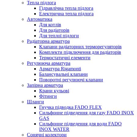
Тепла підлога
Гідравлічна тепла підлога
Електрична тепла підлога
Автоматика
Для котлів
Для радіаторів
Для теплої підлоги
Радіаторна арматура
Клапани радіаторних терморегуляторів
Комплекти підключення для радіаторів
Термостатичні елементи
Регулююча арматура
Арматура Rigamonti
Балансувальні клапани
Поворотні регулюючі клапани
Запірна арматура
Крани кульові
Фітинги
Шланги
Гнучка підводка FADO FLEX
Сильфонне підведення для газу FADO INOX
GAS
Сильфонне підведення для води FADO
INOX WATER
Сонячні колектори