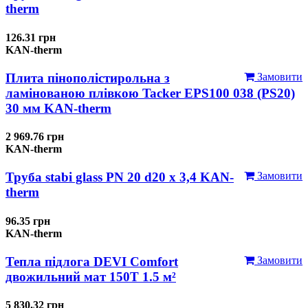
therm
126.31 грн
KAN-therm
Плита пінополістирольна з
Замовити
ламінованою плівкою Tacker EPS100 038 (PS20)
30 мм KAN-therm
2 969.76 грн
KAN-therm
Труба stabi glass PN 20 d20 х 3,4 KAN-
Замовити
therm
96.35 грн
KAN-therm
Тепла підлога DEVI Comfort
Замовити
двожильний мат 150T 1.5 м²
5 830.32 грн