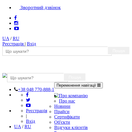
Зворотний дзвінок
UA
/
RU
Реєстрація
|
Вхід
Пошук
Пошук
Перемкнення навігації
+38 048 770-888-1
Про компанію
Про нас
Новини
Реєстрація
Прайси
|
Сертифікати
Вхід
Об'єкти
UA
/
RU
Відгуки клієнтів