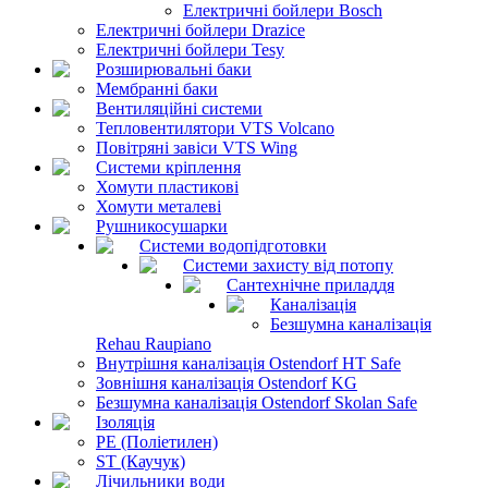
Електричні бойлери Bosch
Електричні бойлери Drazice
Електричні бойлери Tesy
Розширювальні баки
Мембранні баки
Вентиляційні системи
Тепловентилятори VTS Volcano
Повітряні завіси VTS Wing
Системи кріплення
Хомути пластикові
Хомути металеві
Рушникосушарки
Системи водопідготовки
Системи захисту від потопу
Сантехнічне приладдя
Каналізація
Безшумна каналізація
Rehau Raupiano
Внутрішня каналізація Ostendorf HT Safe
Зовнішня каналізація Ostendorf KG
Безшумна каналізація Ostendorf Skolan Safe
Ізоляція
PE (Поліетилен)
ST (Каучук)
Лічильники води