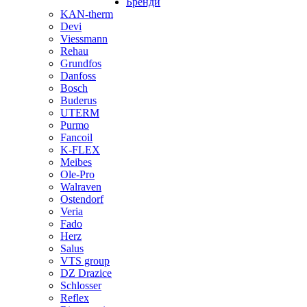
Бренди
KAN-therm
Devi
Viessmann
Rehau
Grundfos
Danfoss
Bosch
Buderus
UTERM
Purmo
Fancoil
K-FLEX
Meibes
Ole-Pro
Walraven
Ostendorf
Veria
Fado
Herz
Salus
VTS group
DZ Drazice
Schlosser
Reflex