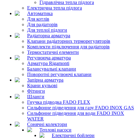
Гідравлічна тепла підлога
Електрична тепла підлога
Автоматика
Для котлів
Для радіаторів
Для теплої підлоги
Радіаторна арматура
Клапани радіаторних терморегуляторів
Комплекти підключення для радіаторів
Термостатичні елементи
Регулююча арматура
Арматура Rigamonti
Балансувальні клапани
Поворотні регулюючі клапани
Запірна арматура
Крани кульові
Фітинги
Шланги
Гнучка підводка FADO FLEX
Сильфонне підведення для газу FADO INOX GAS
Сильфонне підведення для води FADO INOX
WATER
Сонячні колектори
Теплові насоси
Електричні бойлери