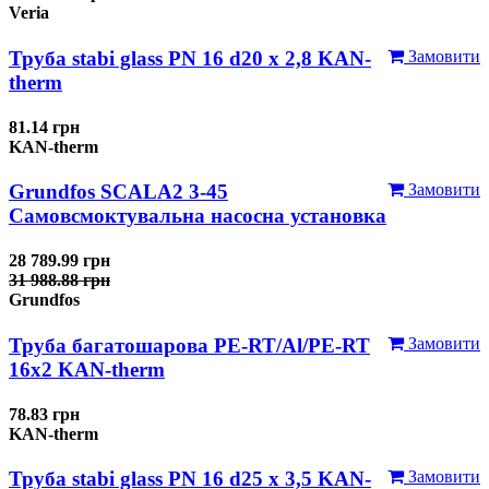
Veria
Труба stabi glass PN 16 d20 х 2,8 KAN-
Замовити
therm
81.14 грн
KAN-therm
Grundfos SCALA2 3-45
Замовити
Самовсмоктувальна насосна установка
28 789.99 грн
31 988.88 грн
Grundfos
Труба багатошарова PE-RT/Al/PE-RT
Замовити
16x2 KAN-therm
78.83 грн
KAN-therm
Труба stabi glass PN 16 d25 х 3,5 KAN-
Замовити