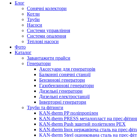
Блог
Сонячні колектори
Котли
Труби
Насоси
Системи управління
Системи опалення
Теплові насоси
Фото
Каталог
Завантажити прайси
Генератори
Аксесуари для генераторів
Балконні сонячні станції
Бензинові генератори
Газобензинові генератори
Дизельні генератори
Дизельні електростанції
Інверторні генератори
Труби та фітинги
KAN-therm PP поліпропілен
KAN-therm PRESS металопласт на прес-фітин
KAN-therm Push зшитий поліетилен PEX
KAN-therm Inox нержавіюча сталь на прес-фіт
KAN-therm Steel оцинкована сталь на прес-фі