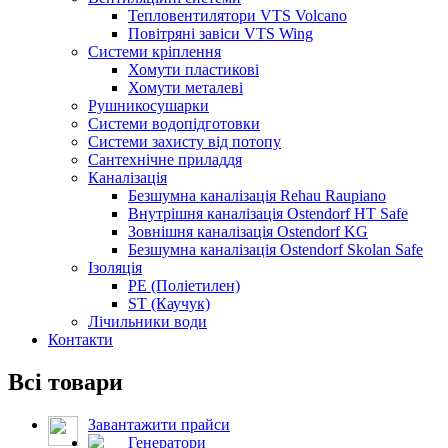
Тепловентилятори VTS Volcano
Повітряні завіси VTS Wing
Системи кріплення
Хомути пластикові
Хомути металеві
Рушникосушарки
Системи водопідготовки
Системи захисту від потопу
Сантехнічне приладдя
Каналізація
Безшумна каналізація Rehau Raupiano
Внутрішня каналізація Ostendorf HT Safe
Зовнішня каналізація Ostendorf KG
Безшумна каналізація Ostendorf Skolan Safe
Ізоляція
PE (Поліетилен)
ST (Каучук)
Лічильники води
Контакти
Всі товари
Завантажити прайси
Генератори