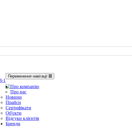
Перемкнення навігації
8-1
Про компанію
Про нас
Новини
Прайси
Сертифікати
Об'єкти
Відгуки клієнтів
Бренди