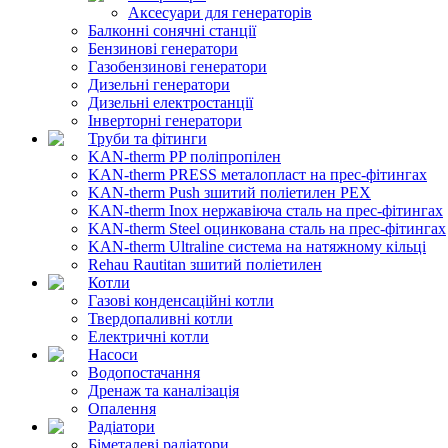
Аксесуари для генераторів
Балконні сонячні станції
Бензинові генератори
Газобензинові генератори
Дизельні генератори
Дизельні електростанції
Інверторні генератори
Труби та фітинги
KAN-therm PP поліпропілен
KAN-therm PRESS металопласт на прес-фітингах
KAN-therm Push зшитий поліетилен PEX
KAN-therm Inox нержавіюча сталь на прес-фітингах
KAN-therm Steel оцинкована сталь на прес-фітингах
KAN-therm Ultraline система на натяжному кільці
Rehau Rautitan зшитий поліетилен
Котли
Газові конденсаційні котли
Твердопаливні котли
Електричні котли
Насоси
Водопостачання
Дренаж та каналізація
Опалення
Радіатори
Біметалеві радіатори