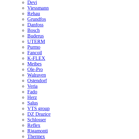
Devi
Viessmann
Rehau
Grundfos
Danfoss
Bosch
Buderus
UTERM
Purmo
Fancoil
K-FLEX
Meibes
Ole-Pro
Walraven
Ostendorf
Veria
Fado
Herz
Salus
VTS group
DZ Drazice
Schlosser
Reflex
Rigamonti
Thermex