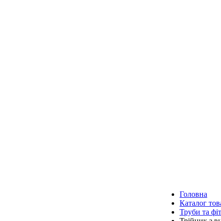
Головна
Каталог тов
Труби та фі
Трійник з в