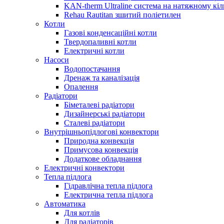
KAN-therm Ultraline система на натяжному кіл
Rehau Rautitan зшитий поліетилен
Котли
Газові конденсаційні котли
Твердопаливні котли
Електричні котли
Насоси
Водопостачання
Дренаж та каналізація
Опалення
Радіатори
Біметалеві радіатори
Дизайнерські радіатори
Сталеві радіатори
Внутрішньопідлогові конвектори
Природна конвекція
Примусова конвекція
Додаткове обладнання
Електричні конвектори
Тепла підлога
Гідравлічна тепла підлога
Електрична тепла підлога
Автоматика
Для котлів
Для радіаторів