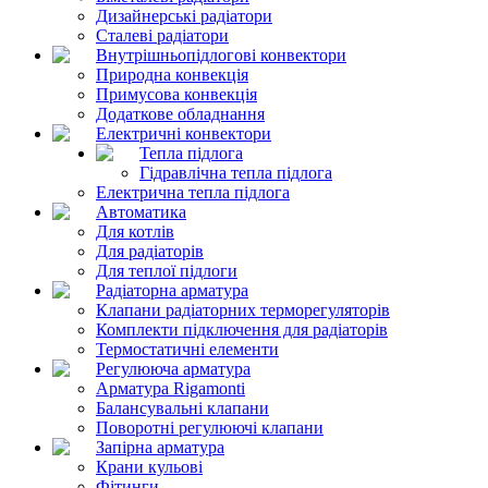
Дизайнерські радіатори
Сталеві радіатори
Внутрішньопідлогові конвектори
Природна конвекція
Примусова конвекція
Додаткове обладнання
Електричні конвектори
Тепла підлога
Гідравлічна тепла підлога
Електрична тепла підлога
Автоматика
Для котлів
Для радіаторів
Для теплої підлоги
Радіаторна арматура
Клапани радіаторних терморегуляторів
Комплекти підключення для радіаторів
Термостатичні елементи
Регулююча арматура
Арматура Rigamonti
Балансувальні клапани
Поворотні регулюючі клапани
Запірна арматура
Крани кульові
Фітинги