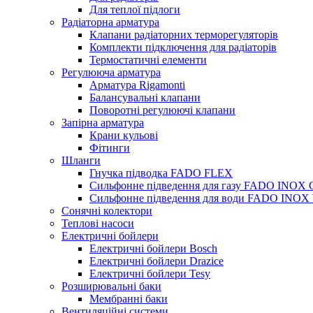
Для теплої підлоги
Радіаторна арматура
Клапани радіаторних терморегуляторів
Комплекти підключення для радіаторів
Термостатичні елементи
Регулююча арматура
Арматура Rigamonti
Балансувальні клапани
Поворотні регулюючі клапани
Запірна арматура
Крани кульові
Фітинги
Шланги
Гнучка підводка FADO FLEX
Сильфонне підведення для газу FADO INOX
Сильфонне підведення для води FADO INO
Сонячні колектори
Теплові насоси
Електричні бойлери
Електричні бойлери Bosch
Електричні бойлери Drazice
Електричні бойлери Tesy
Розширювальні баки
Мембранні баки
Вентиляційні системи