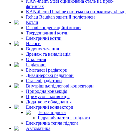
KAN-therm Steel оцинкована сталь на прес-
фітингах
KAN-therm Ultraline система на натяжному кільці
Rehau Rautitan зшитий поліетилен
Котли
Газові конденсаційні котли
Твердопаливні котли
Електричні котли
Насоси
Водопостачання
Дренаж та каналізація
Опалення
Радіатори
Біметалеві радіатори
Дизайнерські радіатори
Сталеві радіатори
Внутрішньопідлогові конвектори
Природна конвекція
Примусова конвекція
Додаткове обладнання
Електричні конвектори
Тепла підлога
Гідравлічна тепла підлога
Електрична тепла підлога
Автоматика