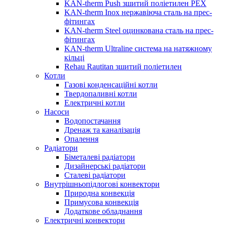
KAN-therm Push зшитий поліетилен PEX
KAN-therm Inox нержавіюча сталь на прес-
фітингах
KAN-therm Steel оцинкована сталь на прес-
фітингах
KAN-therm Ultraline система на натяжному
кільці
Rehau Rautitan зшитий поліетилен
Котли
Газові конденсаційні котли
Твердопаливні котли
Електричні котли
Насоси
Водопостачання
Дренаж та каналізація
Опалення
Радіатори
Біметалеві радіатори
Дизайнерські радіатори
Сталеві радіатори
Внутрішньопідлогові конвектори
Природна конвекція
Примусова конвекція
Додаткове обладнання
Електричні конвектори