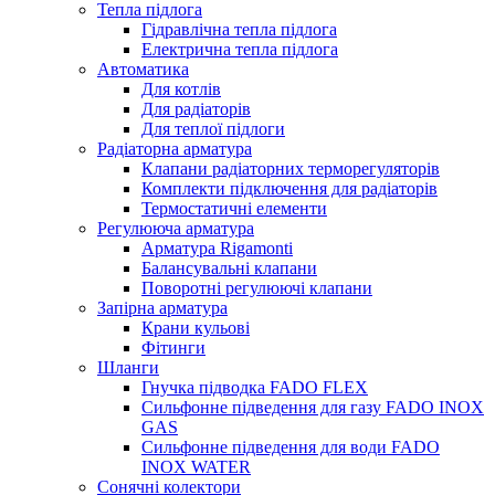
Тепла підлога
Гідравлічна тепла підлога
Електрична тепла підлога
Автоматика
Для котлів
Для радіаторів
Для теплої підлоги
Радіаторна арматура
Клапани радіаторних терморегуляторів
Комплекти підключення для радіаторів
Термостатичні елементи
Регулююча арматура
Арматура Rigamonti
Балансувальні клапани
Поворотні регулюючі клапани
Запірна арматура
Крани кульові
Фітинги
Шланги
Гнучка підводка FADO FLEX
Сильфонне підведення для газу FADO INOX
GAS
Сильфонне підведення для води FADO
INOX WATER
Сонячні колектори