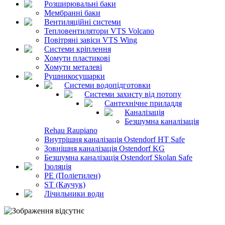
Розширювальні баки
Мембранні баки
Вентиляційні системи
Тепловентилятори VTS Volcano
Повітряні завіси VTS Wing
Системи кріплення
Хомути пластикові
Хомути металеві
Рушникосушарки
Системи водопідготовки
Системи захисту від потопу
Сантехнічне приладдя
Каналізація
Безшумна каналізація
Rehau Raupiano
Внутрішня каналізація Ostendorf HT Safe
Зовнішня каналізація Ostendorf KG
Безшумна каналізація Ostendorf Skolan Safe
Ізоляція
PE (Поліетилен)
ST (Каучук)
Лічильники води