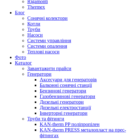
Rigamonti
Thermex
Блог
Сонячні колектори
Котли
Труби
Насоси
Системи управління
Системи опалення
Теплові насоси
Фото
Каталог
Завантажити прайси
Генератори
Аксесуари для генераторів
Балконні сонячні станції
Бензинові генератори
Газобензинові генератори
Дизельні генератори
Дизельні електростанції
Інверторні генератори
Труби та фітинги
KAN-therm PP поліпропілен
KAN-therm PRESS металопласт на прес-
фітингах