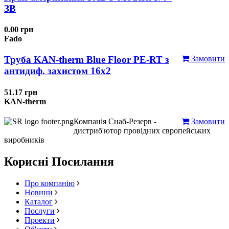
ЗВ
0.00 грн
Fado
Труба KAN-therm Blue Floor PE-RT з
Замовити
антидиф. захистом 16х2
51.17 грн
KAN-therm
Компанія Снаб-Резерв -
Замовити
дистриб'ютор провідних європейських
виробників
Корисні Посилання
Про компанію
Новини
Каталог
Послуги
Проекти