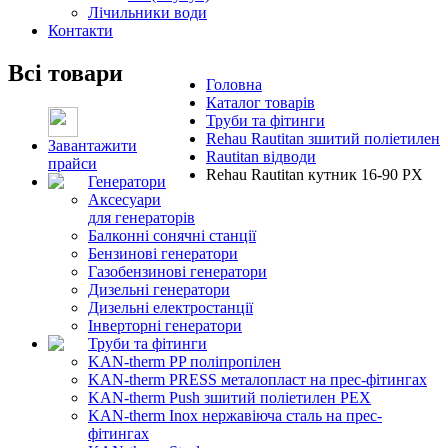
Лічильники води
Контакти
Всі товари
Головна
Каталог товарів
Труби та фітинги
Rehau Rautitan зшитий поліетилен
Завантажити
Rautitan відводи
прайси
Rehau Rautitan кутник 16-90 PX
Генератори
Аксесуари
для генераторів
Балконні сонячні станції
Бензинові генератори
Газобензинові генератори
Дизельні генератори
Дизельні електростанції
Інверторні генератори
Труби та фітинги
KAN-therm PP поліпропілен
KAN-therm PRESS металопласт на прес-фітингах
KAN-therm Push зшитий поліетилен PEX
KAN-therm Inox нержавіюча сталь на прес-
фітингах