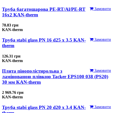
Труба багатошарова PE-RT/Al/PE-RT
Замовити
16x2 KAN-therm
78.83 грн
KAN-therm
Труба stabi glass PN 16 d25 х 3,5 KAN-
Замовити
therm
126.31 грн
KAN-therm
Плита пінополістирольна з
Замовити
ламінованою плівкою Tacker EPS100 038 (PS20)
30 мм KAN-therm
2 969.76 грн
KAN-therm
Труба stabi glass PN 20 d20 х 3,4 KAN-
Замовити
therm