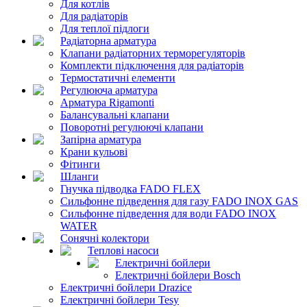
Для котлів
Для радіаторів
Для теплої підлоги
Радіаторна арматура
Клапани радіаторних терморегуляторів
Комплекти підключення для радіаторів
Термостатичні елементи
Регулююча арматура
Арматура Rigamonti
Балансувальні клапани
Поворотні регулюючі клапани
Запірна арматура
Крани кульові
Фітинги
Шланги
Гнучка підводка FADO FLEX
Сильфонне підведення для газу FADO INOX GAS
Сильфонне підведення для води FADO INOX
WATER
Сонячні колектори
Теплові насоси
Електричні бойлери
Електричні бойлери Bosch
Електричні бойлери Drazice
Електричні бойлери Tesy