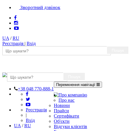
Зворотний дзвінок
UA
/
RU
Реєстрація
|
Вхід
Пошук
Пошук
Перемкнення навігації
+38 048 770-888-1
Про компанію
Про нас
Новини
Реєстрація
Прайси
|
Сертифікати
Вхід
Об'єкти
UA
/
RU
Відгуки клієнтів