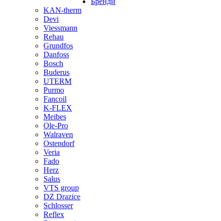
Бренди
KAN-therm
Devi
Viessmann
Rehau
Grundfos
Danfoss
Bosch
Buderus
UTERM
Purmo
Fancoil
K-FLEX
Meibes
Ole-Pro
Walraven
Ostendorf
Veria
Fado
Herz
Salus
VTS group
DZ Drazice
Schlosser
Reflex