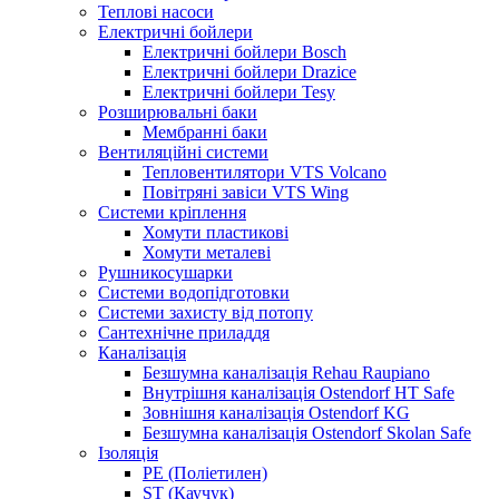
Теплові насоси
Електричні бойлери
Електричні бойлери Bosch
Електричні бойлери Drazice
Електричні бойлери Tesy
Розширювальні баки
Мембранні баки
Вентиляційні системи
Тепловентилятори VTS Volcano
Повітряні завіси VTS Wing
Системи кріплення
Хомути пластикові
Хомути металеві
Рушникосушарки
Системи водопідготовки
Системи захисту від потопу
Сантехнічне приладдя
Каналізація
Безшумна каналізація Rehau Raupiano
Внутрішня каналізація Ostendorf HT Safe
Зовнішня каналізація Ostendorf KG
Безшумна каналізація Ostendorf Skolan Safe
Ізоляція
PE (Поліетилен)
ST (Каучук)