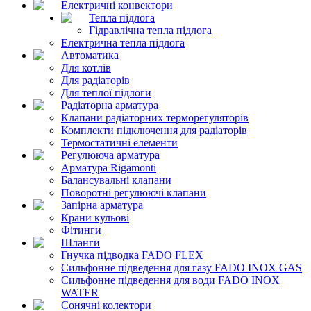
Електричні конвектори
Тепла підлога
Гідравлічна тепла підлога
Електрична тепла підлога
Автоматика
Для котлів
Для радіаторів
Для теплої підлоги
Радіаторна арматура
Клапани радіаторних терморегуляторів
Комплекти підключення для радіаторів
Термостатичні елементи
Регулююча арматура
Арматура Rigamonti
Балансувальні клапани
Поворотні регулюючі клапани
Запірна арматура
Крани кульові
Фітинги
Шланги
Гнучка підводка FADO FLEX
Сильфонне підведення для газу FADO INOX GAS
Сильфонне підведення для води FADO INOX
WATER
Сонячні колектори