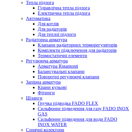
Тепла підлога
Гідравлічна тепла підлога
Електрична тепла підлога
Автоматика
Для котлів
Для радіаторів
Для теплої підлоги
Радіаторна арматура
Клапани радіаторних терморегуляторів
Комплекти підключення для радіаторів
Термостатичні елементи
Регулююча арматура
Арматура Rigamonti
Балансувальні клапани
Поворотні регулюючі клапани
Запірна арматура
Крани кульові
Фітинги
Шланги
Гнучка підводка FADO FLEX
Сильфонне підведення для газу FADO INOX
GAS
Сильфонне підведення для води FADO
INOX WATER
Сонячні колектори