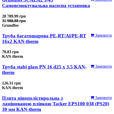
Самовсмоктувальна насосна установка
28 789.99 грн
31 988.88 грн
Grundfos
Труба багатошарова PE-RT/Al/PE-RT
Замовити
16x2 KAN-therm
78.83 грн
KAN-therm
Труба stabi glass PN 16 d25 х 3,5 KAN-
Замовити
therm
126.31 грн
KAN-therm
Плита пінополістирольна з
Замовити
ламінованою плівкою Tacker EPS100 038 (PS20)
30 мм KAN-therm