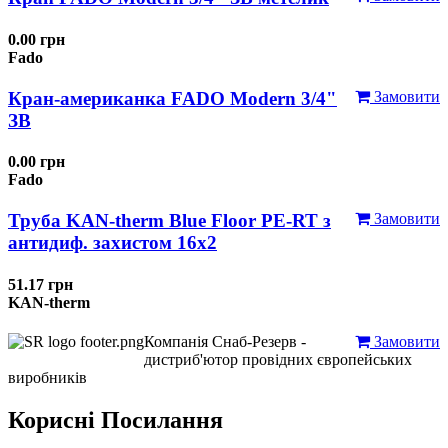
0.00 грн
Fado
Кран-американка FADO Modern 3/4"
Замовити
ЗВ
0.00 грн
Fado
Труба KAN-therm Blue Floor PE-RT з
Замовити
антидиф. захистом 16х2
51.17 грн
KAN-therm
Компанія Снаб-Резерв -
Замовити
дистриб'ютор провідних європейських
виробників
Корисні Посилання