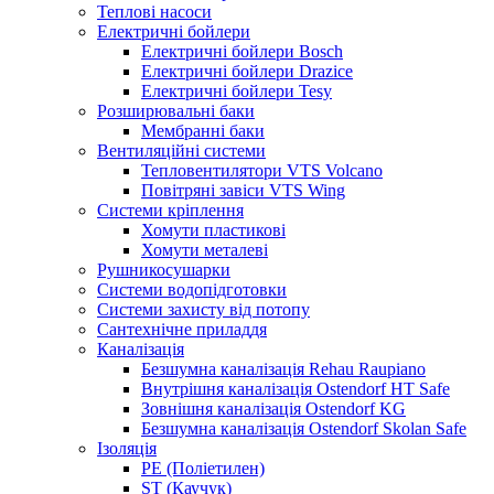
Теплові насоси
Електричні бойлери
Електричні бойлери Bosch
Електричні бойлери Drazice
Електричні бойлери Tesy
Розширювальні баки
Мембранні баки
Вентиляційні системи
Тепловентилятори VTS Volcano
Повітряні завіси VTS Wing
Системи кріплення
Хомути пластикові
Хомути металеві
Рушникосушарки
Системи водопідготовки
Системи захисту від потопу
Сантехнічне приладдя
Каналізація
Безшумна каналізація Rehau Raupiano
Внутрішня каналізація Ostendorf HT Safe
Зовнішня каналізація Ostendorf KG
Безшумна каналізація Ostendorf Skolan Safe
Ізоляція
PE (Поліетилен)
ST (Каучук)