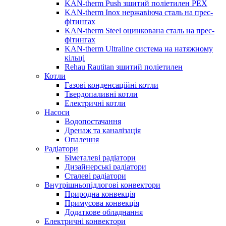
KAN-therm Push зшитий поліетилен PEX
KAN-therm Inox нержавіюча сталь на прес-
фітингах
KAN-therm Steel оцинкована сталь на прес-
фітингах
KAN-therm Ultraline система на натяжному
кільці
Rehau Rautitan зшитий поліетилен
Котли
Газові конденсаційні котли
Твердопаливні котли
Електричні котли
Насоси
Водопостачання
Дренаж та каналізація
Опалення
Радіатори
Біметалеві радіатори
Дизайнерські радіатори
Сталеві радіатори
Внутрішньопідлогові конвектори
Природна конвекція
Примусова конвекція
Додаткове обладнання
Електричні конвектори