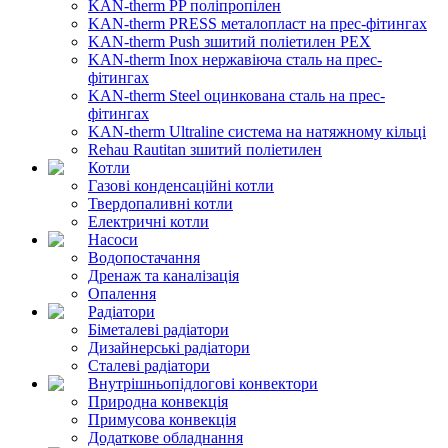
KAN-therm PP поліпропілен
KAN-therm PRESS металопласт на прес-фітингах
KAN-therm Push зшитий поліетилен PEX
KAN-therm Inox нержавіюча сталь на прес-
фітингах
KAN-therm Steel оцинкована сталь на прес-
фітингах
KAN-therm Ultraline система на натяжному кільці
Rehau Rautitan зшитий поліетилен
Котли
Газові конденсаційні котли
Твердопаливні котли
Електричні котли
Насоси
Водопостачання
Дренаж та каналізація
Опалення
Радіатори
Біметалеві радіатори
Дизайнерські радіатори
Сталеві радіатори
Внутрішньопідлогові конвектори
Природна конвекція
Примусова конвекція
Додаткове обладнання