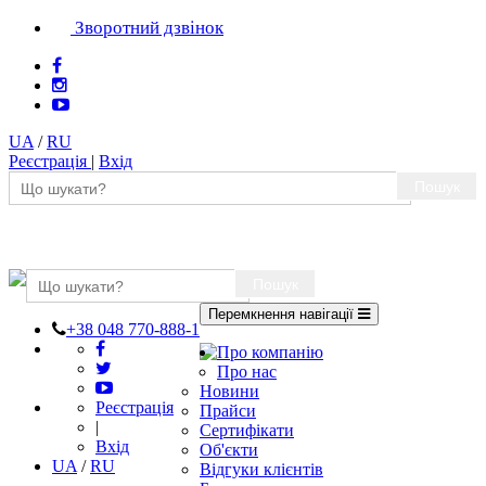
Зворотний дзвінок
UA
/
RU
Реєстрація
|
Вхід
Пошук
Пошук
Перемкнення навігації
+38 048 770-888-1
Про компанію
Про нас
Новини
Реєстрація
Прайси
|
Сертифікати
Вхід
Об'єкти
UA
/
RU
Відгуки клієнтів