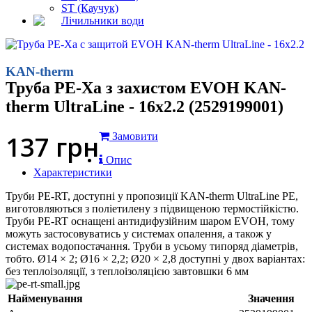
ST (Каучук)
Лічильники води
KAN-therm
Труба PE-Xa з захистом EVOH KAN-
therm UltraLine - 16x2.2 (2529199001)
137
грн
Замовити
Опис
Характеристики
Труби PE-RT, доступні у пропозиції KAN-therm UltraLine PE,
виготовляються з поліетилену з підвищеною термостійкістю.
Труби PE-RT оснащені антидифузійним шаром EVOH, тому
можуть застосовуватись у системах опалення, а також у
системах водопостачання. Труби в усьому типоряд діаметрів,
тобто. Ø14 × 2; Ø16 × 2,2; Ø20 × 2,8 доступні у двох варіантах:
без теплоізоляції, з теплоізоляцією завтовшки 6 мм
Найменування
Значення