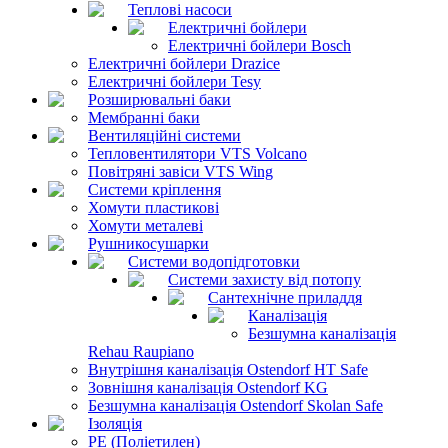
Теплові насоси
Електричні бойлери
Електричні бойлери Bosch
Електричні бойлери Drazice
Електричні бойлери Tesy
Розширювальні баки
Мембранні баки
Вентиляційні системи
Тепловентилятори VTS Volcano
Повітряні завіси VTS Wing
Системи кріплення
Хомути пластикові
Хомути металеві
Рушникосушарки
Системи водопідготовки
Системи захисту від потопу
Сантехнічне приладдя
Каналізація
Безшумна каналізація
Rehau Raupiano
Внутрішня каналізація Ostendorf HT Safe
Зовнішня каналізація Ostendorf KG
Безшумна каналізація Ostendorf Skolan Safe
Ізоляція
PE (Поліетилен)