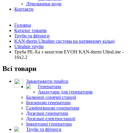
Лічильники води
Контакти
Головна
Каталог товарів
Труби та фітинги
KAN-therm Ultraline система на натяжному кільці
Ultraline труби
Труба PE-Xa з захистом EVOH KAN-therm UltraLine -
16x2.2
Всі товари
Завантажити прайси
Генератори
Аксесуари для генераторів
Балконні сонячні станції
Бензинові генератори
Газобензинові генератори
Дизельні генератори
Дизельні електростанції
Інверторні генератори
Труби та фітинги