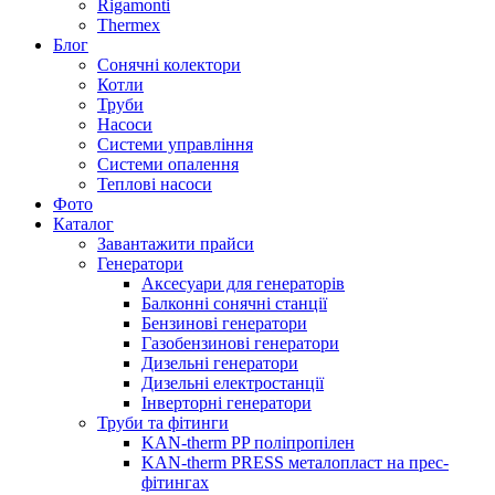
Rigamonti
Thermex
Блог
Сонячні колектори
Котли
Труби
Насоси
Системи управління
Системи опалення
Теплові насоси
Фото
Каталог
Завантажити прайси
Генератори
Аксесуари для генераторів
Балконні сонячні станції
Бензинові генератори
Газобензинові генератори
Дизельні генератори
Дизельні електростанції
Інверторні генератори
Труби та фітинги
KAN-therm PP поліпропілен
KAN-therm PRESS металопласт на прес-
фітингах