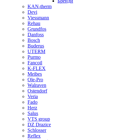
Бренди
KAN-therm
Devi
Viessmann
Rehau
Grundfos
Danfoss
Bosch
Buderus
UTERM
Purmo
Fancoil
K-FLEX
Meibes
Ole-Pro
Walraven
Ostendorf
Veria
Fado
Herz
Salus
VTS group
DZ Drazice
Schlosser
Reflex