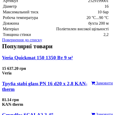
Артикул
2529199001
Діаметр
16
Максимальний тиск
10 бар
Робоча температура
20 °C...90 °C
Довжина
бухта 200 м
Матеріал
Поліетилен високої щільності
Товщина стінки
2,2
Повернення до списку
Популярні товари
Veria Quickmat 150 1350 Вт 9 м²
15 637.20 грн
Veria
Труба stabi glass PN 16 d20 х 2,8 KAN-
Замовити
therm
81.14 грн
KAN-therm
Grundfos SCALA2 3-45
Замовити