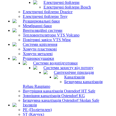
Електричні бойлери
Електричні бойлери Bosch
Електричні бойлери Drazice
Електричні бойлери Tesy
Розширювальні баки
Мембранні баки
Вентиляційні системи
Тепловентилятори VTS Volcano
Повітряні завіси VTS Wing
Системи кріплення
Хомути пластикові
Хомути металеві
Рушникосушарки
Системи водопідготовки
Системи захисту від потопу
Сантехнічне приладдя
Каналізація
Безшумна каналізація
Rehau Raupiano
Внутрішня каналізація Ostendorf HT Safe
Зовнішня каналізація Ostendorf KG
Безшумна каналізація Ostendorf Skolan Safe
Ізоляція
PE (Поліетилен)
ST (Каучук)