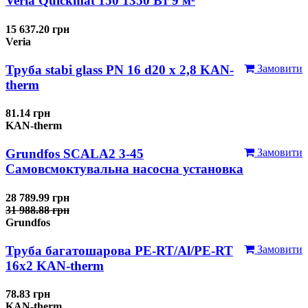
Veria Quickmat 150 1350 Вт 9 м²
15 637.20 грн
Veria
Труба stabi glass PN 16 d20 х 2,8 KAN-
Замовити
therm
81.14 грн
KAN-therm
Grundfos SCALA2 3-45
Замовити
Самовсмоктувальна насосна установка
28 789.99 грн
31 988.88 грн
Grundfos
Труба багатошарова PE-RT/Al/PE-RT
Замовити
16x2 KAN-therm
78.83 грн
KAN-therm