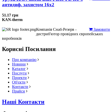
антидиф. захистом 16х2
51.17 грн
KAN-therm
Компанія Снаб-Резерв -
Замовити
дистриб'ютор провідних європейських
виробників
Корисні Посилання
Про компанію
Новини
Каталог
Послуги
Проекти
Об'єкти
Контакти
Прайси
Наші Контакти