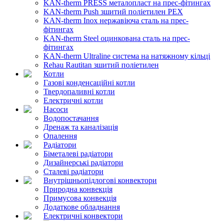
KAN-therm PRESS металопласт на прес-фітингах
KAN-therm Push зшитий поліетилен PEX
KAN-therm Inox нержавіюча сталь на прес-
фітингах
KAN-therm Steel оцинкована сталь на прес-
фітингах
KAN-therm Ultraline система на натяжному кільці
Rehau Rautitan зшитий поліетилен
Котли
Газові конденсаційні котли
Твердопаливні котли
Електричні котли
Насоси
Водопостачання
Дренаж та каналізація
Опалення
Радіатори
Біметалеві радіатори
Дизайнерські радіатори
Сталеві радіатори
Внутрішньопідлогові конвектори
Природна конвекція
Примусова конвекція
Додаткове обладнання
Електричні конвектори