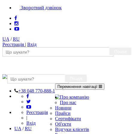
Зворотний дзвінок
UA
/
RU
Реєстрація
|
Вхід
Пошук
Пошук
Перемкнення навігації
+38 048 770-888-1
Про компанію
Про нас
Новини
Реєстрація
Прайси
|
Сертифікати
Вхід
Об'єкти
UA
/
RU
Відгуки клієнтів