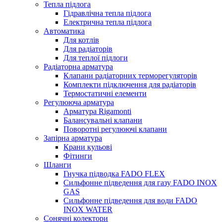
Тепла підлога
Гідравлічна тепла підлога
Електрична тепла підлога
Автоматика
Для котлів
Для радіаторів
Для теплої підлоги
Радіаторна арматура
Клапани радіаторних терморегуляторів
Комплекти підключення для радіаторів
Термостатичні елементи
Регулююча арматура
Арматура Rigamonti
Балансувальні клапани
Поворотні регулюючі клапани
Запірна арматура
Крани кульові
Фітинги
Шланги
Гнучка підводка FADO FLEX
Сильфонне підведення для газу FADO INOX
GAS
Сильфонне підведення для води FADO
INOX WATER
Сонячні колектори