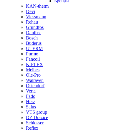
Бренди
KAN-therm
Devi
Viessmann
Rehau
Grundfos
Danfoss
Bosch
Buderus
UTERM
Purmo
Fancoil
K-FLEX
Meibes
Ole-Pro
Walraven
Ostendorf
Veria
Fado
Herz
Salus
VTS group
DZ Drazice
Schlosser
Reflex