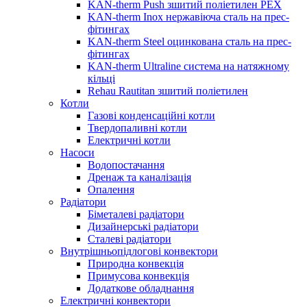
KAN-therm Push зшитий поліетилен PEX
KAN-therm Inox нержавіюча сталь на прес-
фітингах
KAN-therm Steel оцинкована сталь на прес-
фітингах
KAN-therm Ultraline система на натяжному
кільці
Rehau Rautitan зшитий поліетилен
Котли
Газові конденсаційні котли
Твердопаливні котли
Електричні котли
Насоси
Водопостачання
Дренаж та каналізація
Опалення
Радіатори
Біметалеві радіатори
Дизайнерські радіатори
Сталеві радіатори
Внутрішньопідлогові конвектори
Природна конвекція
Примусова конвекція
Додаткове обладнання
Електричні конвектори