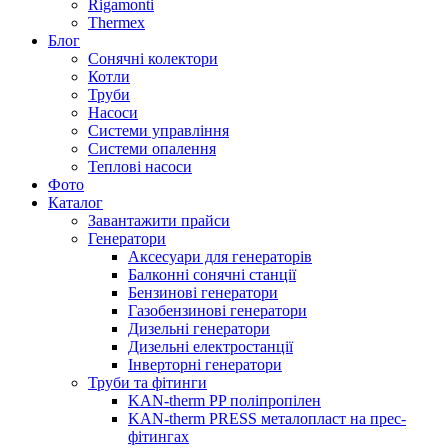
Rigamonti
Thermex
Блог
Сонячні колектори
Котли
Труби
Насоси
Системи управління
Системи опалення
Теплові насоси
Фото
Каталог
Завантажити прайси
Генератори
Аксесуари для генераторів
Балконні сонячні станції
Бензинові генератори
Газобензинові генератори
Дизельні генератори
Дизельні електростанції
Інверторні генератори
Труби та фітинги
KAN-therm PP поліпропілен
KAN-therm PRESS металопласт на прес-
фітингах