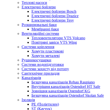
Теплові насоси
Електричні бойлери
Електричні бойлери Bosch
Електричні бойлери Drazice
Електричні бойлери Tesy
Розширювальні баки
Мембранні баки
Вентиляційні системи
Тепловентилятори VTS Volcano
Повітряні завіси VTS Wing
Системи кріплення
Хомути пластикові
Хомути металеві
Рушникосушарки
Системи водопідготовки
Системи захисту від потопу
Сантехнічне приладдя
Каналізація
Безшумна каналізація Rehau Raupiano
Внутрішня каналізація Ostendorf HT Safe
Зовнішня каналізація Ostendorf KG
Безшумна каналізація Ostendorf Skolan Safe
Ізоляція
PE (Поліетилен)
ST (Каучук)