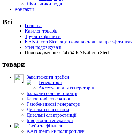
Лічильники води
Контакти
Всі
Головна
Каталог товарів
Труби та фітинги
KAN-therm Steel оцинкована сталь на прес-фітингах
Steel подовжувачі
Подовжувач press 54x54 KAN-therm Steel
товари
Завантажити прайси
Генератори
Аксесуари для генераторів
Балконні сонячні станції
Бензинові генератори
Газобензинові генератори
Дизельні генератори
Дизельні електростанції
Інверторні генератори
Труби та фітинги
KAN-therm PP поліпропілен