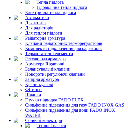
Тепла підлога
Гідравлічна тепла підлога
Електрична тепла підлога
Автоматика
Для котлів
Для радіаторів
Для теплої підлоги
Радіаторна арматура
Клапани радіаторних терморегуляторів
Комплекти підключення для радіаторів
Термостатичні елементи
Регулююча арматура
Арматура Rigamonti
Балансувальні клапани
Поворотні регулюючі клапани
Запірна арматура
Крани кульові
Фітинги
Шланги
Гнучка підводка FADO FLEX
Сильфонне підведення для газу FADO INOX GAS
Сильфонне підведення для води FADO INOX
WATER
Сонячні колектори
Теплові насоси