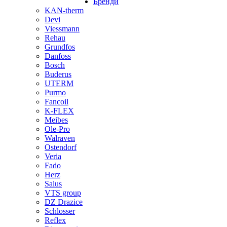
Бренди
KAN-therm
Devi
Viessmann
Rehau
Grundfos
Danfoss
Bosch
Buderus
UTERM
Purmo
Fancoil
K-FLEX
Meibes
Ole-Pro
Walraven
Ostendorf
Veria
Fado
Herz
Salus
VTS group
DZ Drazice
Schlosser
Reflex