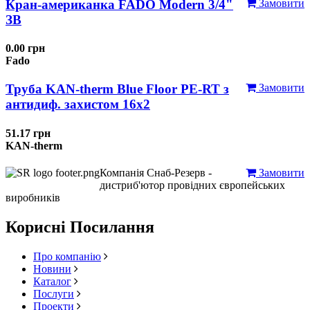
Кран-американка FADO Modern 3/4"
Замовити
ЗВ
0.00 грн
Fado
Труба KAN-therm Blue Floor PE-RT з
Замовити
антидиф. захистом 16х2
51.17 грн
KAN-therm
Компанія Снаб-Резерв -
Замовити
дистриб'ютор провідних європейських
виробників
Корисні Посилання
Про компанію
Новини
Каталог
Послуги
Проекти