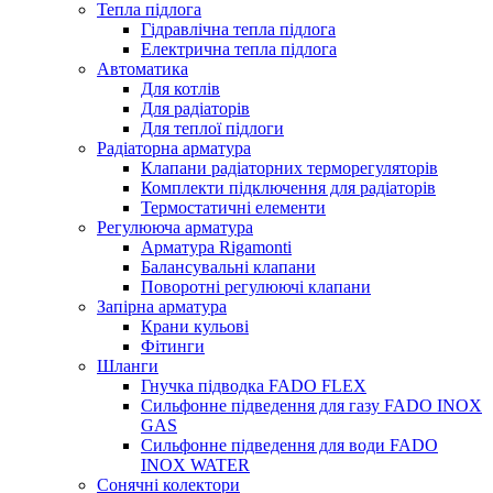
Тепла підлога
Гідравлічна тепла підлога
Електрична тепла підлога
Автоматика
Для котлів
Для радіаторів
Для теплої підлоги
Радіаторна арматура
Клапани радіаторних терморегуляторів
Комплекти підключення для радіаторів
Термостатичні елементи
Регулююча арматура
Арматура Rigamonti
Балансувальні клапани
Поворотні регулюючі клапани
Запірна арматура
Крани кульові
Фітинги
Шланги
Гнучка підводка FADO FLEX
Сильфонне підведення для газу FADO INOX
GAS
Сильфонне підведення для води FADO
INOX WATER
Сонячні колектори