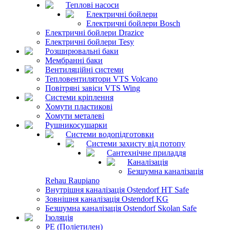
Теплові насоси
Електричні бойлери
Електричні бойлери Bosch
Електричні бойлери Drazice
Електричні бойлери Tesy
Розширювальні баки
Мембранні баки
Вентиляційні системи
Тепловентилятори VTS Volcano
Повітряні завіси VTS Wing
Системи кріплення
Хомути пластикові
Хомути металеві
Рушникосушарки
Системи водопідготовки
Системи захисту від потопу
Сантехнічне приладдя
Каналізація
Безшумна каналізація
Rehau Raupiano
Внутрішня каналізація Ostendorf HT Safe
Зовнішня каналізація Ostendorf KG
Безшумна каналізація Ostendorf Skolan Safe
Ізоляція
PE (Поліетилен)