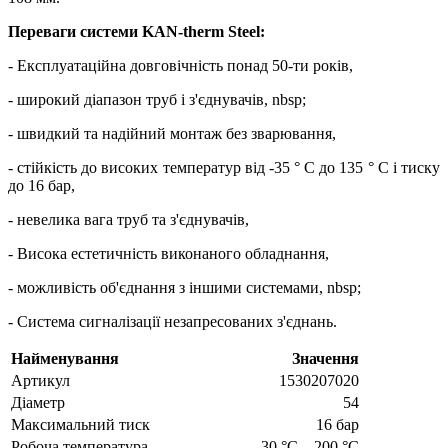
Переваги системи KAN-therm Steel:
- Експлуатаційна довговічність понад 50-ти років,
- широкий діапазон труб і з'єднувачів, nbsp;
- швидкий та надійний монтаж без зварювання,
- стійкість до високих температур від -35 ° C до 135 ° C і тиску
до 16 бар,
- невелика вага труб та з'єднувачів,
- Висока естетичність виконаного обладнання,
- можливість об'єднання з іншими системами, nbsp;
- Система сигналізації незапресованих з'єднань.
Найменування
Значення
Артикул
1530207020
Діаметр
54
Максимальний тиск
16 бар
Робоча температура
-30 °C…200 °C