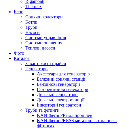
Rigamonti
Thermex
Блог
Сонячні колектори
Котли
Труби
Насоси
Системи управління
Системи опалення
Теплові насоси
Фото
Каталог
Завантажити прайси
Генератори
Аксесуари для генераторів
Балконні сонячні станції
Бензинові генератори
Газобензинові генератори
Дизельні генератори
Дизельні електростанції
Інверторні генератори
Труби та фітинги
KAN-therm PP поліпропілен
KAN-therm PRESS металопласт на прес-
фітингах