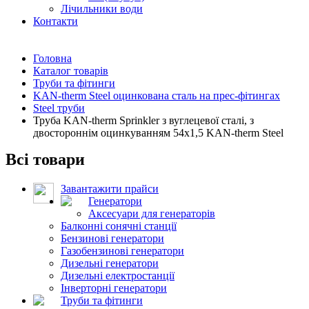
Лічильники води
Контакти
Головна
Каталог товарів
Труби та фітинги
KAN-therm Steel оцинкована сталь на прес-фітингах
Steel труби
Труба KAN-therm Sprinkler з вуглецевої сталі, з
двостороннім оцинкуванням 54x1,5 KAN-therm Steel
Всі товари
Завантажити прайси
Генератори
Аксесуари для генераторів
Балконні сонячні станції
Бензинові генератори
Газобензинові генератори
Дизельні генератори
Дизельні електростанції
Інверторні генератори
Труби та фітинги