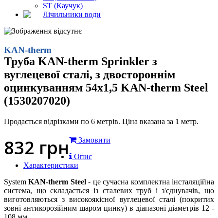
ST (Каучук)
Лічильники води
KAN-therm
Труба KAN-therm Sprinkler з
вуглецевої сталі, з двостороннім
оцинкуванням 54x1,5 KAN-therm Steel
(1530207020)
Продається відрізками по 6 метрів. Ціна вказана за 1 метр.
832
грн
Замовити
Опис
Характеристики
System
KAN-therm Steel
- це сучасна комплектна інсталяційна
система, що складається із сталевих труб і з'єднувачів, що
виготовляються з високоякісної вуглецевої сталі (покритих
зовні антикорозійним шаром цинку) в діапазоні діаметрів 12 -
108 мм.