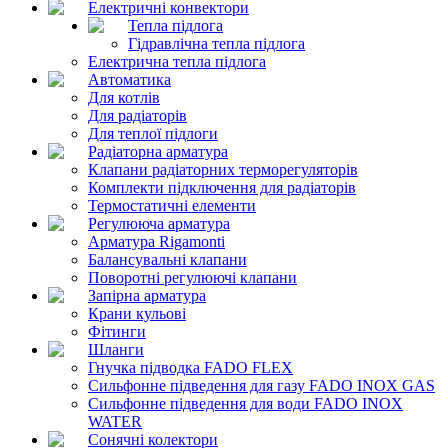
Електричні конвектори
Тепла підлога
Гідравлічна тепла підлога
Електрична тепла підлога
Автоматика
Для котлів
Для радіаторів
Для теплої підлоги
Радіаторна арматура
Клапани радіаторних терморегуляторів
Комплекти підключення для радіаторів
Термостатичні елементи
Регулююча арматура
Арматура Rigamonti
Балансувальні клапани
Поворотні регулюючі клапани
Запірна арматура
Крани кульові
Фітинги
Шланги
Гнучка підводка FADO FLEX
Сильфонне підведення для газу FADO INOX GAS
Сильфонне підведення для води FADO INOX
WATER
Сонячні колектори