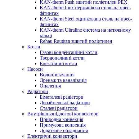
KAN-therm Push зшитий поліетилен PEX
KAN-therm Inox нержавіюча сталь на прес-
фітингах
KAN-therm Steel оцинкована сталь на прес-
фітингах
KAN-therm Ultraline система на натяжному
кільці
Rehau Rautitan зшитий поліетилен
Котли
Газові конденсаційні котли
Твердопаливні котли
Електричні котли
Насоси
Водопостачання
Дренаж та каналізація
Опалення
Радіатори
Біметалеві радіатори
Дизайнерські радіатори
Сталеві радіатори
Внутрішньопідлогові конвектори
Природна конвекція
Примусова конвекція
Додаткове обладнання
Електричні конвектори