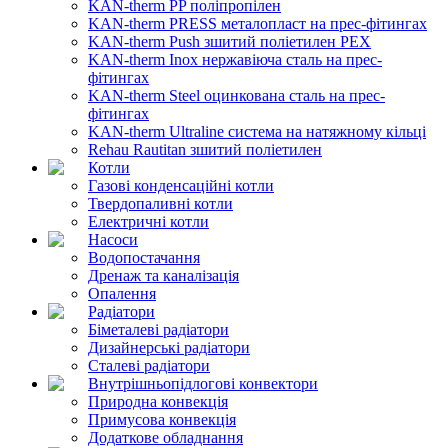
KAN-therm PP поліпропілен
KAN-therm PRESS металопласт на прес-фітингах
KAN-therm Push зшитий поліетилен PEX
KAN-therm Inox нержавіюча сталь на прес-
фітингах
KAN-therm Steel оцинкована сталь на прес-
фітингах
KAN-therm Ultraline система на натяжному кільці
Rehau Rautitan зшитий поліетилен
Котли
Газові конденсаційні котли
Твердопаливні котли
Електричні котли
Насоси
Водопостачання
Дренаж та каналізація
Опалення
Радіатори
Біметалеві радіатори
Дизайнерські радіатори
Сталеві радіатори
Внутрішньопідлогові конвектори
Природна конвекція
Примусова конвекція
Додаткове обладнання