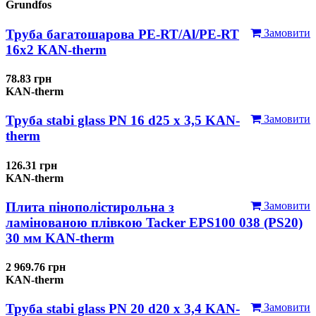
Grundfos
Труба багатошарова PE-RT/Al/PE-RT
Замовити
16x2 KAN-therm
78.83 грн
KAN-therm
Труба stabi glass PN 16 d25 х 3,5 KAN-
Замовити
therm
126.31 грн
KAN-therm
Плита пінополістирольна з
Замовити
ламінованою плівкою Tacker EPS100 038 (PS20)
30 мм KAN-therm
2 969.76 грн
KAN-therm
Труба stabi glass PN 20 d20 х 3,4 KAN-
Замовити