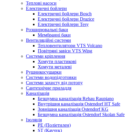
Теплові насоси
Електричні бойлери
Електричні бойлери Bosch
Електричні бойлери Drazice
Електричні бойлери Tesy
Розширювальні баки
Мембранні баки
Вентиляційні системи
Тепловентилятори VTS Volcano
Повітряні завіси VTS Wing
Системи кріплення
Хомути пластикові
Хомути металеві
Рушникосушарки
Системи водопідготовки
Системи захисту від потопу
Сантехнічне приладдя
Каналізація
Безшумна каналізація Rehau Raupiano
Внутрішня каналізація Ostendorf HT Safe
Зовнішня каналізація Ostendorf KG
Безшумна каналізація Ostendorf Skolan Safe
Ізоляція
PE (Поліетилен)
ST (Каучук)