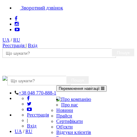
Зворотний дзвінок
UA
/
RU
Реєстрація
|
Вхід
Пошук
Пошук
Перемкнення навігації
+38 048 770-888-1
Про компанію
Про нас
Новини
Реєстрація
Прайси
|
Сертифікати
Вхід
Об'єкти
UA
/
RU
Відгуки клієнтів