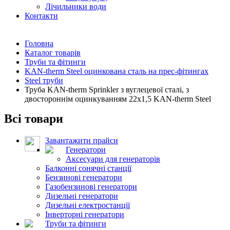
Лічильники води
Контакти
Головна
Каталог товарів
Труби та фітинги
KAN-therm Steel оцинкована сталь на прес-фітингах
Steel труби
Труба KAN-therm Sprinkler з вуглецевої сталі, з
двостороннім оцинкуванням 22x1,5 KAN-therm Steel
Всі товари
Завантажити прайси
Генератори
Аксесуари для генераторів
Балконні сонячні станції
Бензинові генератори
Газобензинові генератори
Дизельні генератори
Дизельні електростанції
Інверторні генератори
Труби та фітинги