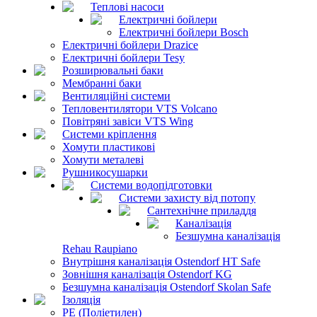
Теплові насоси
Електричні бойлери
Електричні бойлери Bosch
Електричні бойлери Drazice
Електричні бойлери Tesy
Розширювальні баки
Мембранні баки
Вентиляційні системи
Тепловентилятори VTS Volcano
Повітряні завіси VTS Wing
Системи кріплення
Хомути пластикові
Хомути металеві
Рушникосушарки
Системи водопідготовки
Системи захисту від потопу
Сантехнічне приладдя
Каналізація
Безшумна каналізація
Rehau Raupiano
Внутрішня каналізація Ostendorf HT Safe
Зовнішня каналізація Ostendorf KG
Безшумна каналізація Ostendorf Skolan Safe
Ізоляція
PE (Поліетилен)