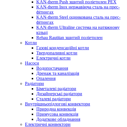
KAN-therm Push зшитий поліетилен PEX
KAN-therm Inox нержавіюча сталь на прес-
фітингах
KAN-therm Steel оцинкована сталь на прес-
фітингах
KAN-therm Ultraline система на натяжному
кільці
Rehau Rautitan зшитий поліетилен
Котли
Газові конденсаційні котли
Твердопаливні котли
Електричні котли
Насоси
Водопостачання
Дренаж та каналізація
Опалення
Радіатори
Біметалеві радіатори
Дизайнерські радіатори
Сталеві радіатори
Внутрішньопідлогові конвектори
Природна конвекція
Примусова конвекція
Додаткове обладнання
Електричні конвектори