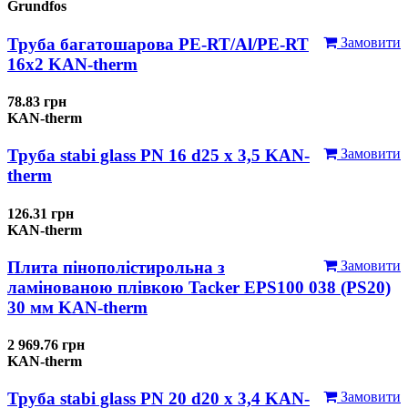
Grundfos
Труба багатошарова PE-RT/Al/PE-RT
Замовити
16x2 KAN-therm
78.83 грн
KAN-therm
Труба stabi glass PN 16 d25 х 3,5 KAN-
Замовити
therm
126.31 грн
KAN-therm
Плита пінополістирольна з
Замовити
ламінованою плівкою Tacker EPS100 038 (PS20)
30 мм KAN-therm
2 969.76 грн
KAN-therm
Труба stabi glass PN 20 d20 х 3,4 KAN-
Замовити