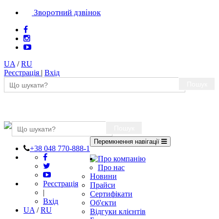
Зворотний дзвінок
UA
/
RU
Реєстрація
|
Вхід
Пошук
Пошук
Перемкнення навігації
+38 048 770-888-1
Про компанію
Про нас
Новини
Реєстрація
Прайси
|
Сертифікати
Вхід
Об'єкти
UA
/
RU
Відгуки клієнтів