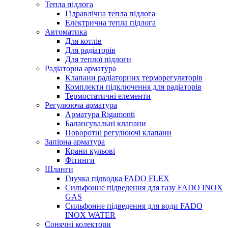
Тепла підлога
Гідравлічна тепла підлога
Електрична тепла підлога
Автоматика
Для котлів
Для радіаторів
Для теплої підлоги
Радіаторна арматура
Клапани радіаторних терморегуляторів
Комплекти підключення для радіаторів
Термостатичні елементи
Регулююча арматура
Арматура Rigamonti
Балансувальні клапани
Поворотні регулюючі клапани
Запірна арматура
Крани кульові
Фітинги
Шланги
Гнучка підводка FADO FLEX
Сильфонне підведення для газу FADO INOX
GAS
Сильфонне підведення для води FADO
INOX WATER
Сонячні колектори