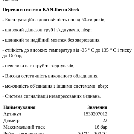
Переваги системи KAN-therm Steel:
- Експлуатаційна довговічність понад 50-ти років,
- широкий діапазон труб і з'єднувачів, nbsp;
- швидкий та надійний монтаж без зварювання,
- стійкість до високих температур від -35 ° C до 135 ° C і тиску
до 16 бар,
- невелика вага труб та з'єднувачів,
- Висока естетичність виконаного обладнання,
- можливість об'єднання з іншими системами, nbsp;
- Система сигналізації незапресованих з'єднань.
Найменування
Значення
Артикул
1530207012
Діаметр
22
Максимальний тиск
16 бар
Робоча температура
-30 °C…200 °C