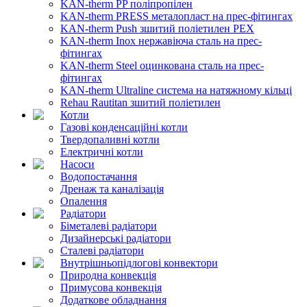
KAN-therm PP поліпропілен
KAN-therm PRESS металопласт на прес-фітингах
KAN-therm Push зшитий поліетилен PEX
KAN-therm Inox нержавіюча сталь на прес-
фітингах
KAN-therm Steel оцинкована сталь на прес-
фітингах
KAN-therm Ultraline система на натяжному кільці
Rehau Rautitan зшитий поліетилен
Котли
Газові конденсаційні котли
Твердопаливні котли
Електричні котли
Насоси
Водопостачання
Дренаж та каналізація
Опалення
Радіатори
Біметалеві радіатори
Дизайнерські радіатори
Сталеві радіатори
Внутрішньопідлогові конвектори
Природна конвекція
Примусова конвекція
Додаткове обладнання