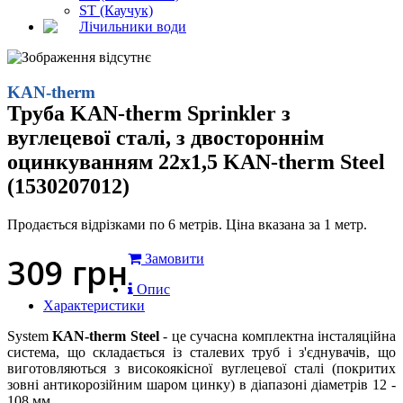
ST (Каучук)
Лічильники води
KAN-therm
Труба KAN-therm Sprinkler з
вуглецевої сталі, з двостороннім
оцинкуванням 22x1,5 KAN-therm Steel
(1530207012)
Продається відрізками по 6 метрів. Ціна вказана за 1 метр.
309
грн
Замовити
Опис
Характеристики
System
KAN-therm Steel
- це сучасна комплектна інсталяційна
система, що складається із сталевих труб і з'єднувачів, що
виготовляються з високоякісної вуглецевої сталі (покритих
зовні антикорозійним шаром цинку) в діапазоні діаметрів 12 -
108 мм.