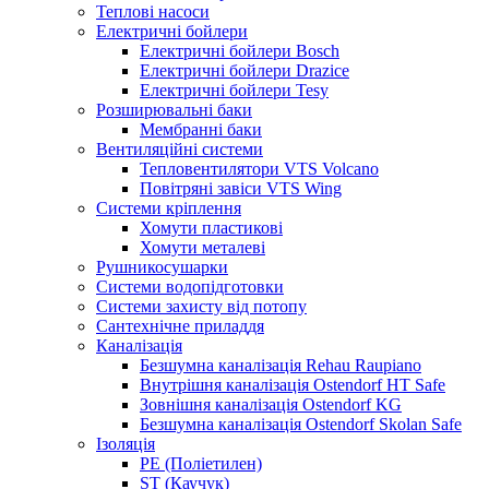
Теплові насоси
Електричні бойлери
Електричні бойлери Bosch
Електричні бойлери Drazice
Електричні бойлери Tesy
Розширювальні баки
Мембранні баки
Вентиляційні системи
Тепловентилятори VTS Volcano
Повітряні завіси VTS Wing
Системи кріплення
Хомути пластикові
Хомути металеві
Рушникосушарки
Системи водопідготовки
Системи захисту від потопу
Сантехнічне приладдя
Каналізація
Безшумна каналізація Rehau Raupiano
Внутрішня каналізація Ostendorf HT Safe
Зовнішня каналізація Ostendorf KG
Безшумна каналізація Ostendorf Skolan Safe
Ізоляція
PE (Поліетилен)
ST (Каучук)