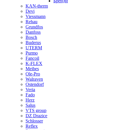
Бренди
KAN-therm
Devi
Viessmann
Rehau
Grundfos
Danfoss
Bosch
Buderus
UTERM
Purmo
Fancoil
K-FLEX
Meibes
Ole-Pro
Walraven
Ostendorf
Veria
Fado
Herz
Salus
VTS group
DZ Drazice
Schlosser
Reflex