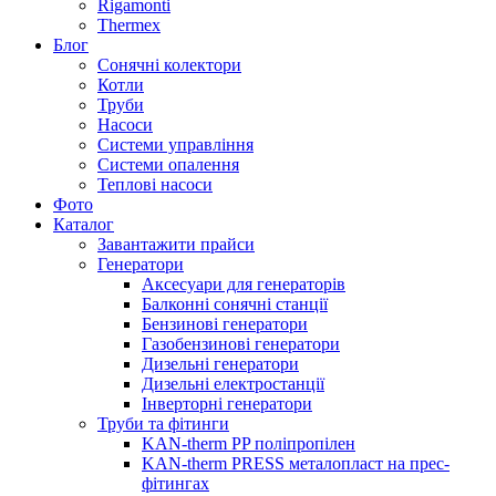
Rigamonti
Thermex
Блог
Сонячні колектори
Котли
Труби
Насоси
Системи управління
Системи опалення
Теплові насоси
Фото
Каталог
Завантажити прайси
Генератори
Аксесуари для генераторів
Балконні сонячні станції
Бензинові генератори
Газобензинові генератори
Дизельні генератори
Дизельні електростанції
Інверторні генератори
Труби та фітинги
KAN-therm PP поліпропілен
KAN-therm PRESS металопласт на прес-
фітингах