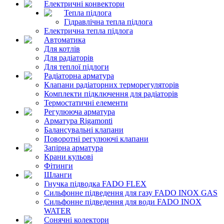
Електричні конвектори
Тепла підлога
Гідравлічна тепла підлога
Електрична тепла підлога
Автоматика
Для котлів
Для радіаторів
Для теплої підлоги
Радіаторна арматура
Клапани радіаторних терморегуляторів
Комплекти підключення для радіаторів
Термостатичні елементи
Регулююча арматура
Арматура Rigamonti
Балансувальні клапани
Поворотні регулюючі клапани
Запірна арматура
Крани кульові
Фітинги
Шланги
Гнучка підводка FADO FLEX
Сильфонне підведення для газу FADO INOX GAS
Сильфонне підведення для води FADO INOX
WATER
Сонячні колектори