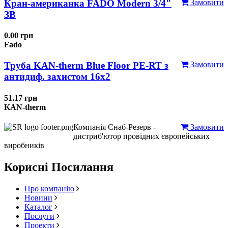
Кран-американка FADO Modern 3/4"
Замовити
ЗВ
0.00 грн
Fado
Труба KAN-therm Blue Floor PE-RT з
Замовити
антидиф. захистом 16х2
51.17 грн
KAN-therm
Компанія Снаб-Резерв -
Замовити
дистриб'ютор провідних європейських
виробників
Корисні Посилання
Про компанію
Новини
Каталог
Послуги
Проекти