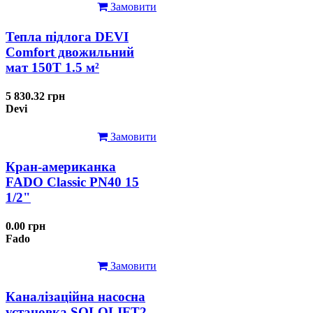
Замовити
Тепла підлога DEVI
Comfort двожильний
мат 150T 1.5 м²
5 830.32 грн
Devi
Замовити
Кран-американка
FADO Classic PN40 15
1/2"
0.00 грн
Fado
Замовити
Каналізаційна насосна
установка SOLOLIFT2