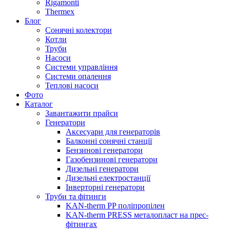
Rigamonti
Thermex
Блог
Сонячні колектори
Котли
Труби
Насоси
Системи управління
Системи опалення
Теплові насоси
Фото
Каталог
Завантажити прайси
Генератори
Аксесуари для генераторів
Балконні сонячні станції
Бензинові генератори
Газобензинові генератори
Дизельні генератори
Дизельні електростанції
Інверторні генератори
Труби та фітинги
KAN-therm PP поліпропілен
KAN-therm PRESS металопласт на прес-
фітингах