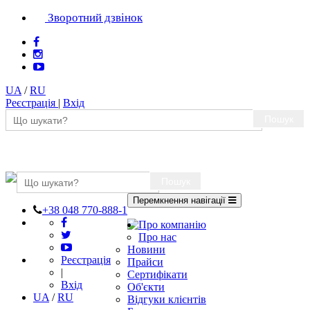
Зворотний дзвінок
UA
/
RU
Реєстрація
|
Вхід
Пошук
Пошук
Перемкнення навігації
+38 048 770-888-1
Про компанію
Про нас
Новини
Реєстрація
Прайси
|
Сертифікати
Вхід
Об'єкти
UA
/
RU
Відгуки клієнтів