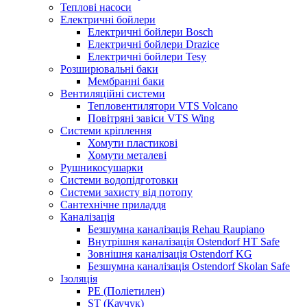
Теплові насоси
Електричні бойлери
Електричні бойлери Bosch
Електричні бойлери Drazice
Електричні бойлери Tesy
Розширювальні баки
Мембранні баки
Вентиляційні системи
Тепловентилятори VTS Volcano
Повітряні завіси VTS Wing
Системи кріплення
Хомути пластикові
Хомути металеві
Рушникосушарки
Системи водопідготовки
Системи захисту від потопу
Сантехнічне приладдя
Каналізація
Безшумна каналізація Rehau Raupiano
Внутрішня каналізація Ostendorf HT Safe
Зовнішня каналізація Ostendorf KG
Безшумна каналізація Ostendorf Skolan Safe
Ізоляція
PE (Поліетилен)
ST (Каучук)