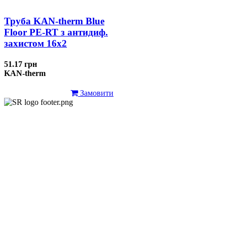
Труба KAN-therm Blue
Floor PE-RT з антидиф.
захистом 16х2
51.17 грн
KAN-therm
Замовити