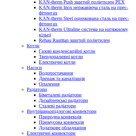
KAN-therm Push зшитий поліетилен PEX
KAN-therm Inox нержавіюча сталь на прес-
фітингах
KAN-therm Steel оцинкована сталь на прес-
фітингах
KAN-therm Ultraline система на натяжному
кільці
Rehau Rautitan зшитий поліетилен
Котли
Газові конденсаційні котли
Твердопаливні котли
Електричні котли
Насоси
Водопостачання
Дренаж та каналізація
Опалення
Радіатори
Біметалеві радіатори
Дизайнерські радіатори
Сталеві радіатори
Внутрішньопідлогові конвектори
Природна конвекція
Примусова конвекція
Додаткове обладнання
Електричні конвектори