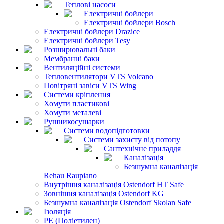
Теплові насоси
Електричні бойлери
Електричні бойлери Bosch
Електричні бойлери Drazice
Електричні бойлери Tesy
Розширювальні баки
Мембранні баки
Вентиляційні системи
Тепловентилятори VTS Volcano
Повітряні завіси VTS Wing
Системи кріплення
Хомути пластикові
Хомути металеві
Рушникосушарки
Системи водопідготовки
Системи захисту від потопу
Сантехнічне приладдя
Каналізація
Безшумна каналізація
Rehau Raupiano
Внутрішня каналізація Ostendorf HT Safe
Зовнішня каналізація Ostendorf KG
Безшумна каналізація Ostendorf Skolan Safe
Ізоляція
PE (Поліетилен)