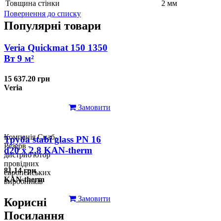
Товщина стінки
2 мм
Повернення до списку
Популярні товари
Veria Quickmat 150 1350
Вт 9 м²
15 637.20 грн
Veria
Замовити
Компанія Снаб-
Труба stabi glass PN 16
Резерв -
d20 х 2,8 KAN-therm
дистриб'ютор
провідних
81.14 грн
європейських
KAN-therm
виробників
Замовити
Корисні
Посилання