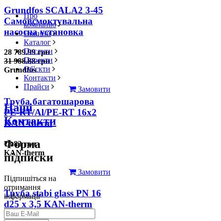
Grundfos SCALA2 3-45
Про
Самовсмоктувальна
компанію
насосна установка
Новини
Каталог
Послуги
28 789.99 грн
Проекти
31 988.88 грн
Об'єкти
Grundfos
Контакти
Прайси
Замовити
Труба багатошарова
Наші
PE-RT/Al/PE-RT 16x2
Контакти
KAN-therm
Форма
78.83 грн
KAN-therm
підписки
Замовити
Підпишіться на
отримання
Труба stabi glass PN 16
інформації
d25 х 3,5 KAN-therm