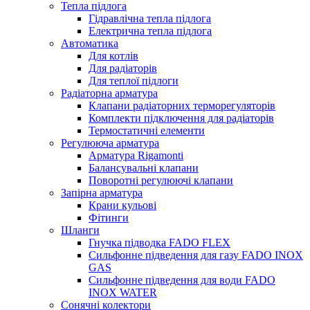
Тепла підлога
Гідравлічна тепла підлога
Електрична тепла підлога
Автоматика
Для котлів
Для радіаторів
Для теплої підлоги
Радіаторна арматура
Клапани радіаторних терморегуляторів
Комплекти підключення для радіаторів
Термостатичні елементи
Регулююча арматура
Арматура Rigamonti
Балансувальні клапани
Поворотні регулюючі клапани
Запірна арматура
Крани кульові
Фітинги
Шланги
Гнучка підводка FADO FLEX
Сильфонне підведення для газу FADO INOX
GAS
Сильфонне підведення для води FADO
INOX WATER
Сонячні колектори