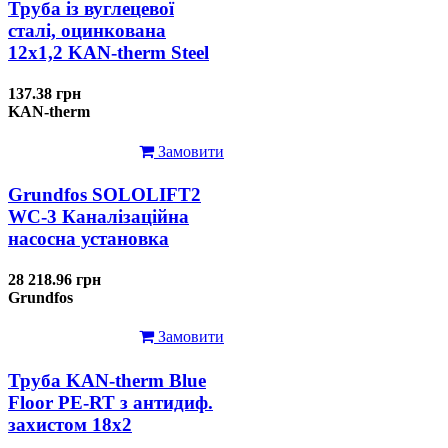
Труба із вуглецевої
сталі, оцинкована
12x1,2 KAN-therm Steel
137.38 грн
KAN-therm
Замовити
Grundfos SOLOLIFT2
WC-3 Каналізаційна
насосна установка
28 218.96 грн
Grundfos
Замовити
Труба KAN-therm Blue
Floor PE-RT з антидиф.
захистом 18х2