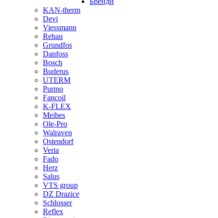
Бренди
KAN-therm
Devi
Viessmann
Rehau
Grundfos
Danfoss
Bosch
Buderus
UTERM
Purmo
Fancoil
K-FLEX
Meibes
Ole-Pro
Walraven
Ostendorf
Veria
Fado
Herz
Salus
VTS group
DZ Drazice
Schlosser
Reflex