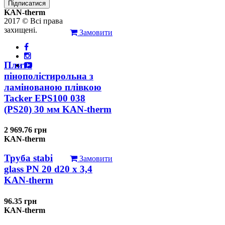
126.31 грн
Підписатися
KAN-therm
2017 © Всі права
захищені.
Замовити
Плита
пінополістирольна з
ламінованою плівкою
Tacker EPS100 038
(PS20) 30 мм KAN-therm
2 969.76 грн
KAN-therm
Труба stabi
Замовити
glass PN 20 d20 х 3,4
KAN-therm
96.35 грн
KAN-therm