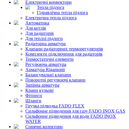
Електричні конвектори
Тепла підлога
Гідравлічна тепла підлога
Електрична тепла підлога
Автоматика
Для котлів
Для радіаторів
Для теплої підлоги
Радіаторна арматура
Клапани радіаторних терморегуляторів
Комплекти підключення для радіаторів
Термостатичні елементи
Регулююча арматура
Арматура Rigamonti
Балансувальні клапани
Поворотні регулюючі клапани
Запірна арматура
Крани кульові
Фітинги
Шланги
Гнучка підводка FADO FLEX
Сильфонне підведення для газу FADO INOX GAS
Сильфонне підведення для води FADO INOX
WATER
Сонячні колектори