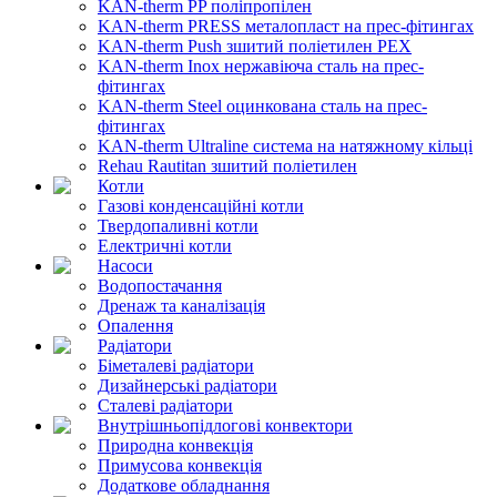
KAN-therm PP поліпропілен
KAN-therm PRESS металопласт на прес-фітингах
KAN-therm Push зшитий поліетилен PEX
KAN-therm Inox нержавіюча сталь на прес-
фітингах
KAN-therm Steel оцинкована сталь на прес-
фітингах
KAN-therm Ultraline система на натяжному кільці
Rehau Rautitan зшитий поліетилен
Котли
Газові конденсаційні котли
Твердопаливні котли
Електричні котли
Насоси
Водопостачання
Дренаж та каналізація
Опалення
Радіатори
Біметалеві радіатори
Дизайнерські радіатори
Сталеві радіатори
Внутрішньопідлогові конвектори
Природна конвекція
Примусова конвекція
Додаткове обладнання