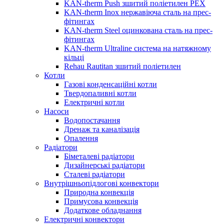
KAN-therm Push зшитий поліетилен PEX
KAN-therm Inox нержавіюча сталь на прес-
фітингах
KAN-therm Steel оцинкована сталь на прес-
фітингах
KAN-therm Ultraline система на натяжному
кільці
Rehau Rautitan зшитий поліетилен
Котли
Газові конденсаційні котли
Твердопаливні котли
Електричні котли
Насоси
Водопостачання
Дренаж та каналізація
Опалення
Радіатори
Біметалеві радіатори
Дизайнерські радіатори
Сталеві радіатори
Внутрішньопідлогові конвектори
Природна конвекція
Примусова конвекція
Додаткове обладнання
Електричні конвектори