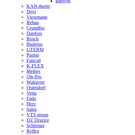
Бренди
KAN-therm
Devi
Viessmann
Rehau
Grundfos
Danfoss
Bosch
Buderus
UTERM
Purmo
Fancoil
K-FLEX
Meibes
Ole-Pro
Walraven
Ostendorf
Veria
Fado
Herz
Salus
VTS group
DZ Drazice
Schlosser
Reflex