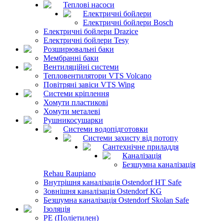
Теплові насоси
Електричні бойлери
Електричні бойлери Bosch
Електричні бойлери Drazice
Електричні бойлери Tesy
Розширювальні баки
Мембранні баки
Вентиляційні системи
Тепловентилятори VTS Volcano
Повітряні завіси VTS Wing
Системи кріплення
Хомути пластикові
Хомути металеві
Рушникосушарки
Системи водопідготовки
Системи захисту від потопу
Сантехнічне приладдя
Каналізація
Безшумна каналізація
Rehau Raupiano
Внутрішня каналізація Ostendorf HT Safe
Зовнішня каналізація Ostendorf KG
Безшумна каналізація Ostendorf Skolan Safe
Ізоляція
PE (Поліетилен)