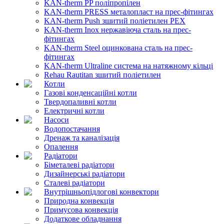
KAN-therm PP поліпропілен
KAN-therm PRESS металопласт на прес-фітингах
KAN-therm Push зшитий поліетилен PEX
KAN-therm Inox нержавіюча сталь на прес-
фітингах
KAN-therm Steel оцинкована сталь на прес-
фітингах
KAN-therm Ultraline система на натяжному кільці
Rehau Rautitan зшитий поліетилен
Котли
Газові конденсаційні котли
Твердопаливні котли
Електричні котли
Насоси
Водопостачання
Дренаж та каналізація
Опалення
Радіатори
Біметалеві радіатори
Дизайнерські радіатори
Сталеві радіатори
Внутрішньопідлогові конвектори
Природна конвекція
Примусова конвекція
Додаткове обладнання