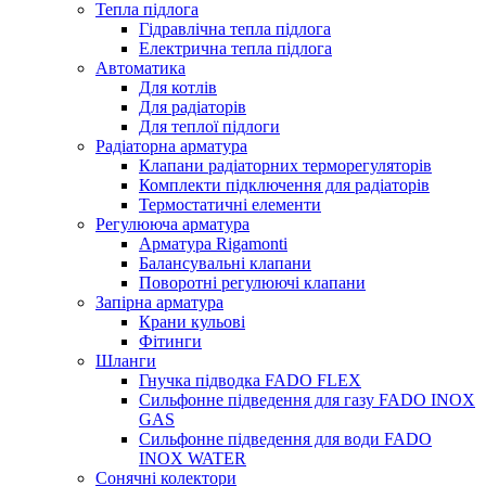
Тепла підлога
Гідравлічна тепла підлога
Електрична тепла підлога
Автоматика
Для котлів
Для радіаторів
Для теплої підлоги
Радіаторна арматура
Клапани радіаторних терморегуляторів
Комплекти підключення для радіаторів
Термостатичні елементи
Регулююча арматура
Арматура Rigamonti
Балансувальні клапани
Поворотні регулюючі клапани
Запірна арматура
Крани кульові
Фітинги
Шланги
Гнучка підводка FADO FLEX
Сильфонне підведення для газу FADO INOX
GAS
Сильфонне підведення для води FADO
INOX WATER
Сонячні колектори