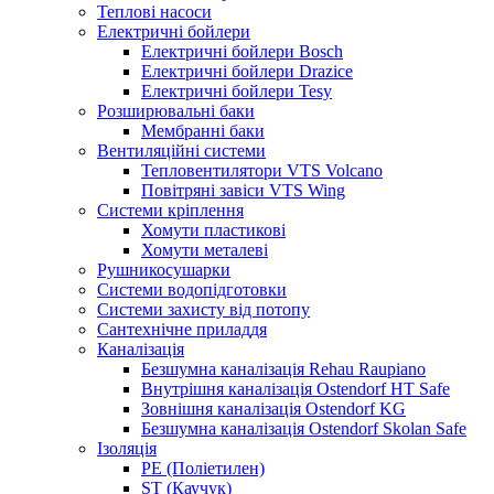
Теплові насоси
Електричні бойлери
Електричні бойлери Bosch
Електричні бойлери Drazice
Електричні бойлери Tesy
Розширювальні баки
Мембранні баки
Вентиляційні системи
Тепловентилятори VTS Volcano
Повітряні завіси VTS Wing
Системи кріплення
Хомути пластикові
Хомути металеві
Рушникосушарки
Системи водопідготовки
Системи захисту від потопу
Сантехнічне приладдя
Каналізація
Безшумна каналізація Rehau Raupiano
Внутрішня каналізація Ostendorf HT Safe
Зовнішня каналізація Ostendorf KG
Безшумна каналізація Ostendorf Skolan Safe
Ізоляція
PE (Поліетилен)
ST (Каучук)