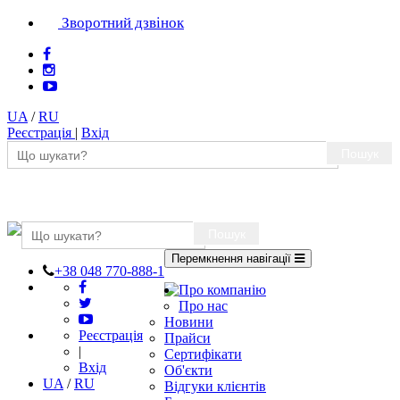
Зворотний дзвінок
UA
/
RU
Реєстрація
|
Вхід
Пошук
Пошук
Перемкнення навігації
+38 048 770-888-1
Про компанію
Про нас
Новини
Реєстрація
Прайси
|
Сертифікати
Вхід
Об'єкти
UA
/
RU
Відгуки клієнтів