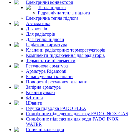
Електричні конвектори
Тепла підлога
Гідравлічна тепла підлога
Електрична тепла підлога
Автоматика
Для котлів
Для радіаторів
Для теплої підлоги
Радіаторна арматура
Клапани радіаторних терморегуляторів
Комплекти підключення для радіаторів
Термостатичні елементи
Регулююча арматура
Арматура Rigamonti
Балансувальні клапани
Поворотні регулюючі клапани
Запірна арматура
Крани кульові
Фітинги
Шланги
Гнучка підводка FADO FLEX
Сильфонне підведення для газу FADO INOX GAS
Сильфонне підведення для води FADO INOX
WATER
Сонячні колектори