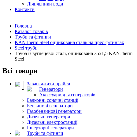
Лічильники води
Контакти
Головна
Каталог товарів
Труби та фітинги
KAN-therm Steel оцинкована сталь на прес-фітингах
Steel труби
Труба із вуглецевої сталі, оцинкована 35x1,5 KAN-therm
Steel
Всі товари
Завантажити прайси
Генератори
Аксесуари для генераторів
Балконні сонячні станції
Бензинові генератори
Газобензинові генератори
Дизельні генератори
Дизельні електростанції
Інверторні генератори
Труби та фітинги