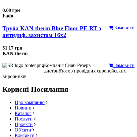
0.00 грн
Fado
Труба KAN-therm Blue Floor PE-RT з
Замовити
антидиф. захистом 16х2
51.17 грн
KAN-therm
Компанія Снаб-Резерв -
Замовити
дистриб'ютор провідних європейських
виробників
Корисні Посилання
Про компанію
Новини
Каталог
Послуги
Проекти
Об'єкти
Контакти