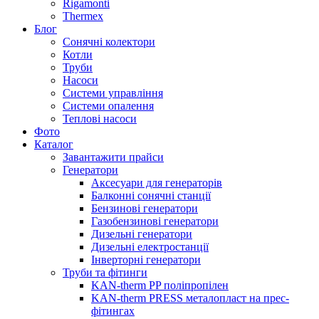
Rigamonti
Thermex
Блог
Сонячні колектори
Котли
Труби
Насоси
Системи управління
Системи опалення
Теплові насоси
Фото
Каталог
Завантажити прайси
Генератори
Аксесуари для генераторів
Балконні сонячні станції
Бензинові генератори
Газобензинові генератори
Дизельні генератори
Дизельні електростанції
Інверторні генератори
Труби та фітинги
KAN-therm PP поліпропілен
KAN-therm PRESS металопласт на прес-
фітингах