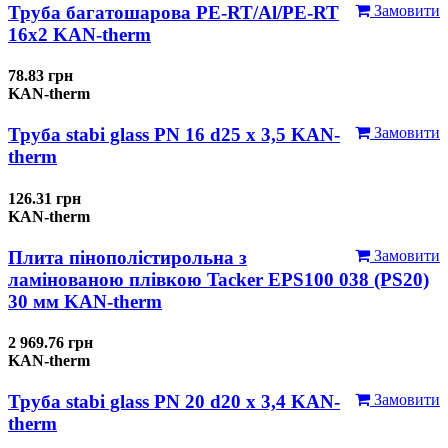
Труба багатошарова PE-RT/Al/PE-RT
Замовити
16x2 KAN-therm
78.83 грн
KAN-therm
Труба stabi glass PN 16 d25 х 3,5 KAN-
Замовити
therm
126.31 грн
KAN-therm
Плита пінополістирольна з
Замовити
ламінованою плівкою Tacker EPS100 038 (PS20)
30 мм KAN-therm
2 969.76 грн
KAN-therm
Труба stabi glass PN 20 d20 х 3,4 KAN-
Замовити
therm