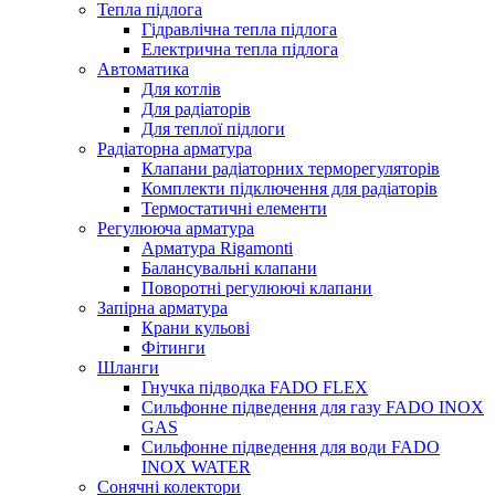
Тепла підлога
Гідравлічна тепла підлога
Електрична тепла підлога
Автоматика
Для котлів
Для радіаторів
Для теплої підлоги
Радіаторна арматура
Клапани радіаторних терморегуляторів
Комплекти підключення для радіаторів
Термостатичні елементи
Регулююча арматура
Арматура Rigamonti
Балансувальні клапани
Поворотні регулюючі клапани
Запірна арматура
Крани кульові
Фітинги
Шланги
Гнучка підводка FADO FLEX
Сильфонне підведення для газу FADO INOX
GAS
Сильфонне підведення для води FADO
INOX WATER
Сонячні колектори