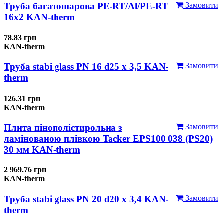
Труба багатошарова PE-RT/Al/PE-RT
Замовити
16x2 KAN-therm
78.83 грн
KAN-therm
Труба stabi glass PN 16 d25 х 3,5 KAN-
Замовити
therm
126.31 грн
KAN-therm
Плита пінополістирольна з
Замовити
ламінованою плівкою Tacker EPS100 038 (PS20)
30 мм KAN-therm
2 969.76 грн
KAN-therm
Труба stabi glass PN 20 d20 х 3,4 KAN-
Замовити
therm