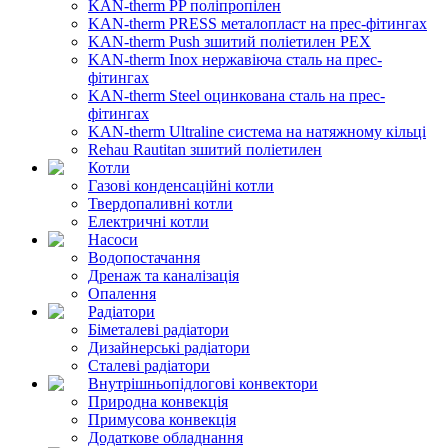
KAN-therm PP поліпропілен
KAN-therm PRESS металопласт на прес-фітингах
KAN-therm Push зшитий поліетилен PEX
KAN-therm Inox нержавіюча сталь на прес-
фітингах
KAN-therm Steel оцинкована сталь на прес-
фітингах
KAN-therm Ultraline система на натяжному кільці
Rehau Rautitan зшитий поліетилен
Котли
Газові конденсаційні котли
Твердопаливні котли
Електричні котли
Насоси
Водопостачання
Дренаж та каналізація
Опалення
Радіатори
Біметалеві радіатори
Дизайнерські радіатори
Сталеві радіатори
Внутрішньопідлогові конвектори
Природна конвекція
Примусова конвекція
Додаткове обладнання