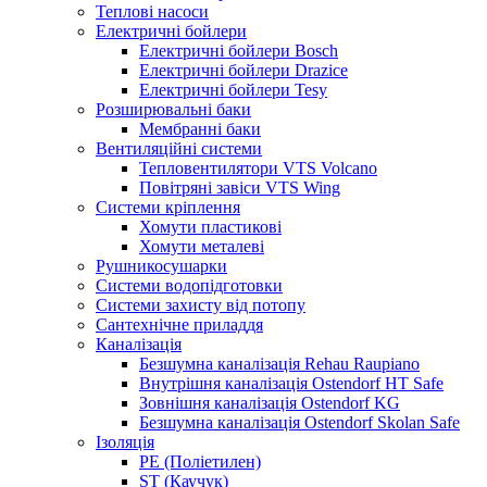
Теплові насоси
Електричні бойлери
Електричні бойлери Bosch
Електричні бойлери Drazice
Електричні бойлери Tesy
Розширювальні баки
Мембранні баки
Вентиляційні системи
Тепловентилятори VTS Volcano
Повітряні завіси VTS Wing
Системи кріплення
Хомути пластикові
Хомути металеві
Рушникосушарки
Системи водопідготовки
Системи захисту від потопу
Сантехнічне приладдя
Каналізація
Безшумна каналізація Rehau Raupiano
Внутрішня каналізація Ostendorf HT Safe
Зовнішня каналізація Ostendorf KG
Безшумна каналізація Ostendorf Skolan Safe
Ізоляція
PE (Поліетилен)
ST (Каучук)