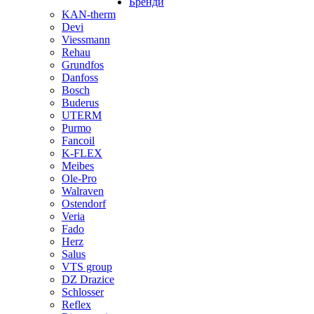
Бренди
KAN-therm
Devi
Viessmann
Rehau
Grundfos
Danfoss
Bosch
Buderus
UTERM
Purmo
Fancoil
K-FLEX
Meibes
Ole-Pro
Walraven
Ostendorf
Veria
Fado
Herz
Salus
VTS group
DZ Drazice
Schlosser
Reflex