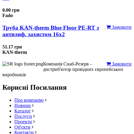
0.00 грн
Fado
Труба KAN-therm Blue Floor PE-RT з
Замовити
антидиф. захистом 16х2
51.17 грн
KAN-therm
Компанія Снаб-Резерв -
Замовити
дистриб'ютор провідних європейських
виробників
Корисні Посилання
Про компанію
Новини
Каталог
Послуги
Проекти
Об'єкти
Контакти