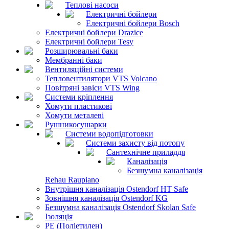
Теплові насоси
Електричні бойлери
Електричні бойлери Bosch
Електричні бойлери Drazice
Електричні бойлери Tesy
Розширювальні баки
Мембранні баки
Вентиляційні системи
Тепловентилятори VTS Volcano
Повітряні завіси VTS Wing
Системи кріплення
Хомути пластикові
Хомути металеві
Рушникосушарки
Системи водопідготовки
Системи захисту від потопу
Сантехнічне приладдя
Каналізація
Безшумна каналізація
Rehau Raupiano
Внутрішня каналізація Ostendorf HT Safe
Зовнішня каналізація Ostendorf KG
Безшумна каналізація Ostendorf Skolan Safe
Ізоляція
PE (Поліетилен)