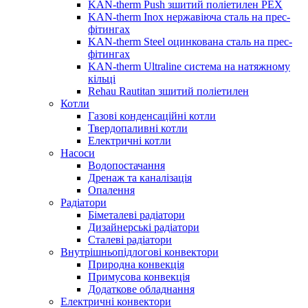
KAN-therm Push зшитий поліетилен PEX
KAN-therm Inox нержавіюча сталь на прес-
фітингах
KAN-therm Steel оцинкована сталь на прес-
фітингах
KAN-therm Ultraline система на натяжному
кільці
Rehau Rautitan зшитий поліетилен
Котли
Газові конденсаційні котли
Твердопаливні котли
Електричні котли
Насоси
Водопостачання
Дренаж та каналізація
Опалення
Радіатори
Біметалеві радіатори
Дизайнерські радіатори
Сталеві радіатори
Внутрішньопідлогові конвектори
Природна конвекція
Примусова конвекція
Додаткове обладнання
Електричні конвектори