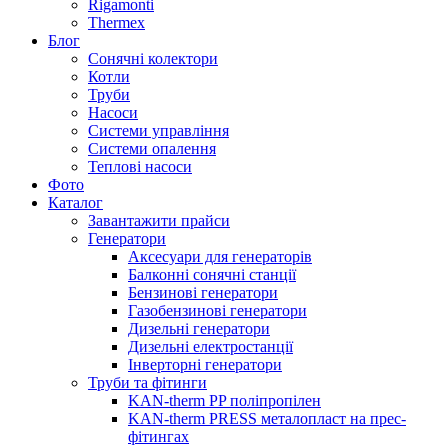
Rigamonti
Thermex
Блог
Сонячні колектори
Котли
Труби
Насоси
Системи управління
Системи опалення
Теплові насоси
Фото
Каталог
Завантажити прайси
Генератори
Аксесуари для генераторів
Балконні сонячні станції
Бензинові генератори
Газобензинові генератори
Дизельні генератори
Дизельні електростанції
Інверторні генератори
Труби та фітинги
KAN-therm PP поліпропілен
KAN-therm PRESS металопласт на прес-
фітингах