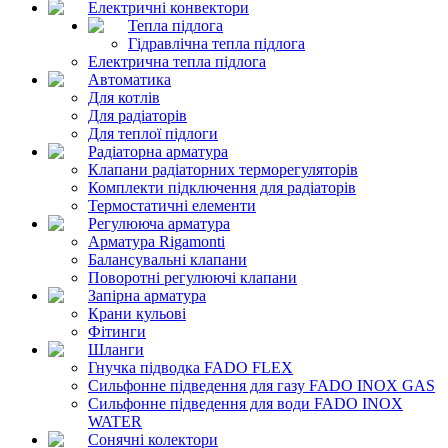
Електричні конвектори
Тепла підлога
Гідравлічна тепла підлога
Електрична тепла підлога
Автоматика
Для котлів
Для радіаторів
Для теплої підлоги
Радіаторна арматура
Клапани радіаторних терморегуляторів
Комплекти підключення для радіаторів
Термостатичні елементи
Регулююча арматура
Арматура Rigamonti
Балансувальні клапани
Поворотні регулюючі клапани
Запірна арматура
Крани кульові
Фітинги
Шланги
Гнучка підводка FADO FLEX
Сильфонне підведення для газу FADO INOX GAS
Сильфонне підведення для води FADO INOX
WATER
Сонячні колектори