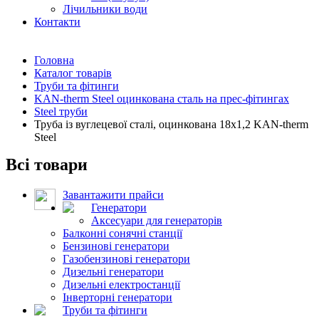
Лічильники води
Контакти
Головна
Каталог товарів
Труби та фітинги
KAN-therm Steel оцинкована сталь на прес-фітингах
Steel труби
Труба із вуглецевої сталі, оцинкована 18x1,2 KAN-therm
Steel
Всі товари
Завантажити прайси
Генератори
Аксесуари для генераторів
Балконні сонячні станції
Бензинові генератори
Газобензинові генератори
Дизельні генератори
Дизельні електростанції
Інверторні генератори
Труби та фітинги