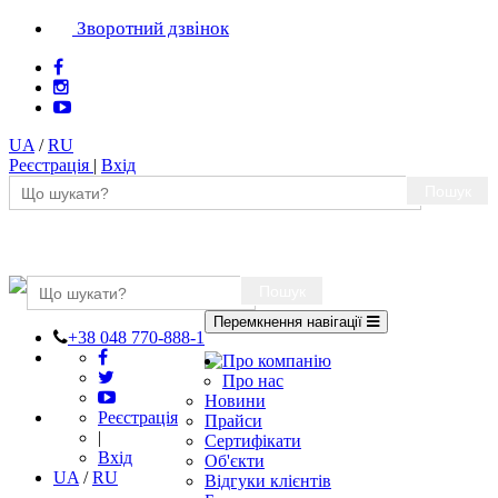
Зворотний дзвінок
UA
/
RU
Реєстрація
|
Вхід
Пошук
Пошук
Перемкнення навігації
+38 048 770-888-1
Про компанію
Про нас
Новини
Реєстрація
Прайси
|
Сертифікати
Вхід
Об'єкти
UA
/
RU
Відгуки клієнтів