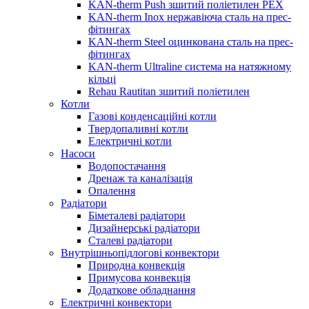
KAN-therm Push зшитий поліетилен PEX
KAN-therm Inox нержавіюча сталь на прес-
фітингах
KAN-therm Steel оцинкована сталь на прес-
фітингах
KAN-therm Ultraline система на натяжному
кільці
Rehau Rautitan зшитий поліетилен
Котли
Газові конденсаційні котли
Твердопаливні котли
Електричні котли
Насоси
Водопостачання
Дренаж та каналізація
Опалення
Радіатори
Біметалеві радіатори
Дизайнерські радіатори
Сталеві радіатори
Внутрішньопідлогові конвектори
Природна конвекція
Примусова конвекція
Додаткове обладнання
Електричні конвектори