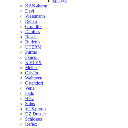
Бренди
KAN-therm
Devi
Viessmann
Rehau
Grundfos
Danfoss
Bosch
Buderus
UTERM
Purmo
Fancoil
K-FLEX
Meibes
Ole-Pro
Walraven
Ostendorf
Veria
Fado
Herz
Salus
VTS group
DZ Drazice
Schlosser
Reflex