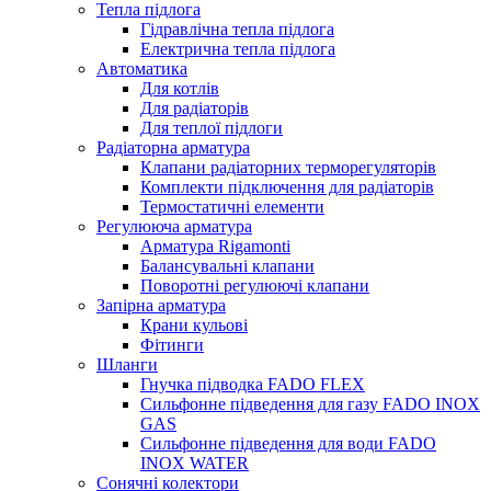
Тепла підлога
Гідравлічна тепла підлога
Електрична тепла підлога
Автоматика
Для котлів
Для радіаторів
Для теплої підлоги
Радіаторна арматура
Клапани радіаторних терморегуляторів
Комплекти підключення для радіаторів
Термостатичні елементи
Регулююча арматура
Арматура Rigamonti
Балансувальні клапани
Поворотні регулюючі клапани
Запірна арматура
Крани кульові
Фітинги
Шланги
Гнучка підводка FADO FLEX
Сильфонне підведення для газу FADO INOX
GAS
Сильфонне підведення для води FADO
INOX WATER
Сонячні колектори