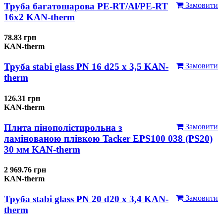
Труба багатошарова PE-RT/Al/PE-RT
Замовити
16x2 KAN-therm
78.83 грн
KAN-therm
Труба stabi glass PN 16 d25 х 3,5 KAN-
Замовити
therm
126.31 грн
KAN-therm
Плита пінополістирольна з
Замовити
ламінованою плівкою Tacker EPS100 038 (PS20)
30 мм KAN-therm
2 969.76 грн
KAN-therm
Труба stabi glass PN 20 d20 х 3,4 KAN-
Замовити
therm