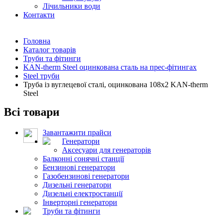
Лічильники води
Контакти
Головна
Каталог товарів
Труби та фітинги
KAN-therm Steel оцинкована сталь на прес-фітингах
Steel труби
Труба із вуглецевої сталі, оцинкована 108x2 KAN-therm
Steel
Всі товари
Завантажити прайси
Генератори
Аксесуари для генераторів
Балконні сонячні станції
Бензинові генератори
Газобензинові генератори
Дизельні генератори
Дизельні електростанції
Інверторні генератори
Труби та фітинги