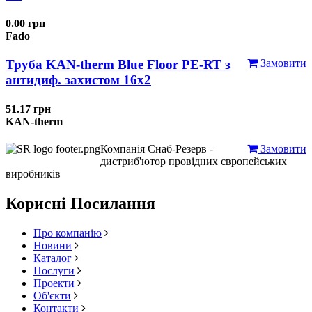
0.00 грн
Fado
Труба KAN-therm Blue Floor PE-RT з
Замовити
антидиф. захистом 16х2
51.17 грн
KAN-therm
Компанія Снаб-Резерв -
Замовити
дистриб'ютор провідних європейських
виробників
Корисні Посилання
Про компанію
Новини
Каталог
Послуги
Проекти
Об'єкти
Контакти