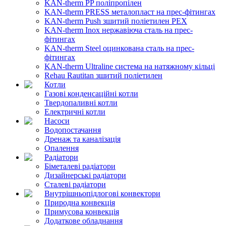
KAN-therm PP поліпропілен
KAN-therm PRESS металопласт на прес-фітингах
KAN-therm Push зшитий поліетилен PEX
KAN-therm Inox нержавіюча сталь на прес-
фітингах
KAN-therm Steel оцинкована сталь на прес-
фітингах
KAN-therm Ultraline система на натяжному кільці
Rehau Rautitan зшитий поліетилен
Котли
Газові конденсаційні котли
Твердопаливні котли
Електричні котли
Насоси
Водопостачання
Дренаж та каналізація
Опалення
Радіатори
Біметалеві радіатори
Дизайнерські радіатори
Сталеві радіатори
Внутрішньопідлогові конвектори
Природна конвекція
Примусова конвекція
Додаткове обладнання