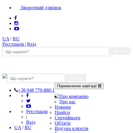
Зворотний дзвінок
UA
/
RU
Реєстрація
|
Вхід
Пошук
Пошук
Перемкнення навігації
+38 048 770-888-1
Про компанію
Про нас
Новини
Реєстрація
Прайси
|
Сертифікати
Вхід
Об'єкти
UA
/
RU
Відгуки клієнтів