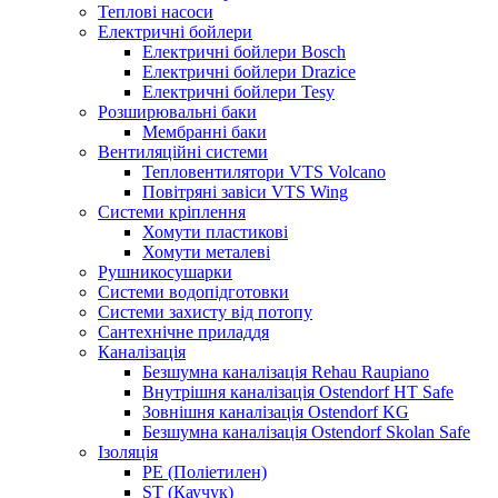
Теплові насоси
Електричні бойлери
Електричні бойлери Bosch
Електричні бойлери Drazice
Електричні бойлери Tesy
Розширювальні баки
Мембранні баки
Вентиляційні системи
Тепловентилятори VTS Volcano
Повітряні завіси VTS Wing
Системи кріплення
Хомути пластикові
Хомути металеві
Рушникосушарки
Системи водопідготовки
Системи захисту від потопу
Сантехнічне приладдя
Каналізація
Безшумна каналізація Rehau Raupiano
Внутрішня каналізація Ostendorf HT Safe
Зовнішня каналізація Ostendorf KG
Безшумна каналізація Ostendorf Skolan Safe
Ізоляція
PE (Поліетилен)
ST (Каучук)