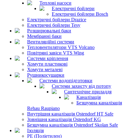
Теплові насоси
Електричні бойлери
Електричні бойлери Bosch
Електричні бойлери Drazice
Електричні бойлери Tesy
Розширювальні баки
Мембранні баки
Вентиляційні системи
Тепловентилятори VTS Volcano
Повітряні завіси VTS Wing
Системи кріплення
Хомути пластикові
Хомути металеві
Рушникосушарки
Системи водопідготовки
Системи захисту від потопу
Сантехнічне приладдя
Каналізація
Безшумна каналізація
Rehau Raupiano
Внутрішня каналізація Ostendorf HT Safe
Зовнішня каналізація Ostendorf KG
Безшумна каналізація Ostendorf Skolan Safe
Ізоляція
PE (Поліетилен)