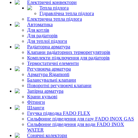
Електричні конвектори
Тепла підлога
Гідравлічна тепла підлога
Електрична тепла підлога
Автоматика
Для котлів
Для радіаторів
Для теплої підлоги
Радіаторна арматура
Клапани радіаторних терморегуляторів
Комплекти підключення для радіаторів
Термостатичні елементи
Регулююча арматура
Арматура Rigamonti
Балансувальні клапани
Поворотні регулюючі клапани
Запірна арматура
Крани кульові
Фітинги
Шланги
Гнучка підводка FADO FLEX
Сильфонне підведення для газу FADO INOX GAS
Сильфонне підведення для води FADO INOX
WATER
Сонячні колектори