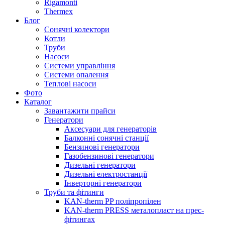
Rigamonti
Thermex
Блог
Сонячні колектори
Котли
Труби
Насоси
Системи управління
Системи опалення
Теплові насоси
Фото
Каталог
Завантажити прайси
Генератори
Аксесуари для генераторів
Балконні сонячні станції
Бензинові генератори
Газобензинові генератори
Дизельні генератори
Дизельні електростанції
Інверторні генератори
Труби та фітинги
KAN-therm PP поліпропілен
KAN-therm PRESS металопласт на прес-
фітингах