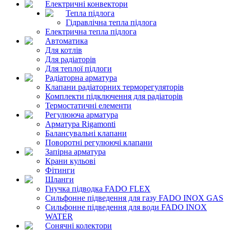
Електричні конвектори
Тепла підлога
Гідравлічна тепла підлога
Електрична тепла підлога
Автоматика
Для котлів
Для радіаторів
Для теплої підлоги
Радіаторна арматура
Клапани радіаторних терморегуляторів
Комплекти підключення для радіаторів
Термостатичні елементи
Регулююча арматура
Арматура Rigamonti
Балансувальні клапани
Поворотні регулюючі клапани
Запірна арматура
Крани кульові
Фітинги
Шланги
Гнучка підводка FADO FLEX
Сильфонне підведення для газу FADO INOX GAS
Сильфонне підведення для води FADO INOX
WATER
Сонячні колектори