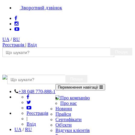
Зворотний дзвінок
UA
/
RU
Реєстрація
|
Вхід
Пошук
Пошук
Перемкнення навігації
+38 048 770-888-1
Про компанію
Про нас
Новини
Реєстрація
Прайси
|
Сертифікати
Вхід
Об'єкти
UA
/
RU
Відгуки клієнтів