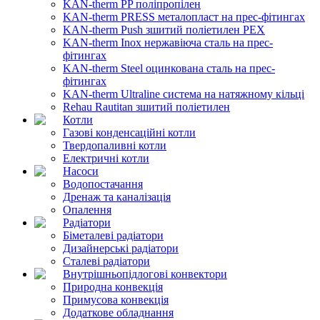
KAN-therm PP поліпропілен
KAN-therm PRESS металопласт на прес-фітингах
KAN-therm Push зшитий поліетилен PEX
KAN-therm Inox нержавіюча сталь на прес-
фітингах
KAN-therm Steel оцинкована сталь на прес-
фітингах
KAN-therm Ultraline система на натяжному кільці
Rehau Rautitan зшитий поліетилен
Котли
Газові конденсаційні котли
Твердопаливні котли
Електричні котли
Насоси
Водопостачання
Дренаж та каналізація
Опалення
Радіатори
Біметалеві радіатори
Дизайнерські радіатори
Сталеві радіатори
Внутрішньопідлогові конвектори
Природна конвекція
Примусова конвекція
Додаткове обладнання