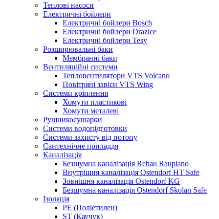
Теплові насоси
Електричні бойлери
Електричні бойлери Bosch
Електричні бойлери Drazice
Електричні бойлери Tesy
Розширювальні баки
Мембранні баки
Вентиляційні системи
Тепловентилятори VTS Volcano
Повітряні завіси VTS Wing
Системи кріплення
Хомути пластикові
Хомути металеві
Рушникосушарки
Системи водопідготовки
Системи захисту від потопу
Сантехнічне приладдя
Каналізація
Безшумна каналізація Rehau Raupiano
Внутрішня каналізація Ostendorf HT Safe
Зовнішня каналізація Ostendorf KG
Безшумна каналізація Ostendorf Skolan Safe
Ізоляція
PE (Поліетилен)
ST (Каучук)