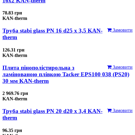
16x2 KAN-therm
78.83 грн
KAN-therm
Труба stabi glass PN 16 d25 х 3,5 KAN-
Замовити
therm
126.31 грн
KAN-therm
Плита пінополістирольна з
Замовити
ламінованою плівкою Tacker EPS100 038 (PS20)
30 мм KAN-therm
2 969.76 грн
KAN-therm
Труба stabi glass PN 20 d20 х 3,4 KAN-
Замовити
therm
96.35 грн