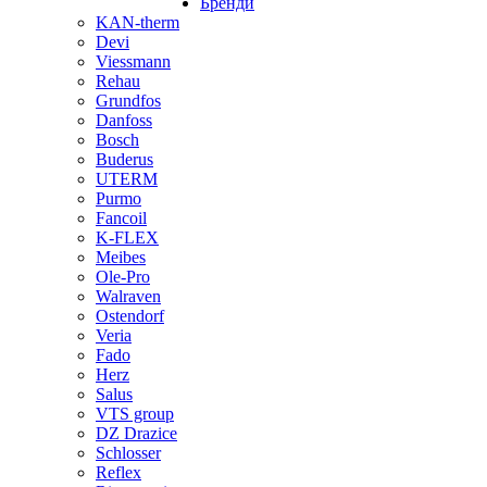
Бренди
KAN-therm
Devi
Viessmann
Rehau
Grundfos
Danfoss
Bosch
Buderus
UTERM
Purmo
Fancoil
K-FLEX
Meibes
Ole-Pro
Walraven
Ostendorf
Veria
Fado
Herz
Salus
VTS group
DZ Drazice
Schlosser
Reflex