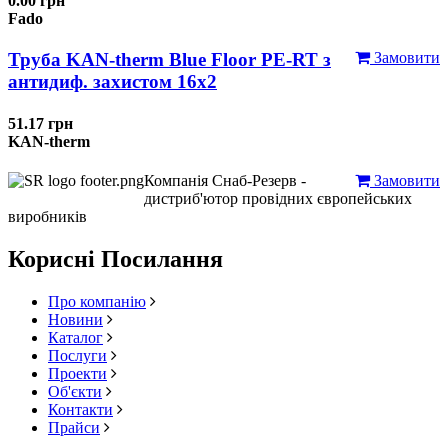
0.00 грн
Fado
Труба KAN-therm Blue Floor PE-RT з
Замовити
антидиф. захистом 16х2
51.17 грн
KAN-therm
Компанія Снаб-Резерв -
Замовити
дистриб'ютор провідних європейських
виробників
Корисні Посилання
Про компанію
Новини
Каталог
Послуги
Проекти
Об'єкти
Контакти
Прайси