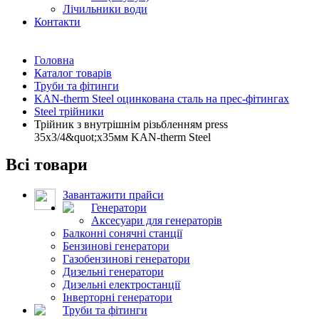
Лічильники води
Контакти
Головна
Каталог товарів
Труби та фітинги
KAN-therm Steel оцинкована сталь на прес-фітингах
Steel трійники
Трійник з внутрішнім різьбленням press
35x3/4&quot;x35мм KAN-therm Steel
Всі товари
Завантажити прайси
Генератори
Аксесуари для генераторів
Балконні сонячні станції
Бензинові генератори
Газобензинові генератори
Дизельні генератори
Дизельні електростанції
Інверторні генератори
Труби та фітинги