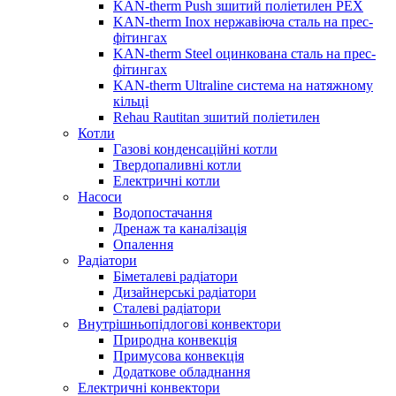
KAN-therm Push зшитий поліетилен PEX
KAN-therm Inox нержавіюча сталь на прес-
фітингах
KAN-therm Steel оцинкована сталь на прес-
фітингах
KAN-therm Ultraline система на натяжному
кільці
Rehau Rautitan зшитий поліетилен
Котли
Газові конденсаційні котли
Твердопаливні котли
Електричні котли
Насоси
Водопостачання
Дренаж та каналізація
Опалення
Радіатори
Біметалеві радіатори
Дизайнерські радіатори
Сталеві радіатори
Внутрішньопідлогові конвектори
Природна конвекція
Примусова конвекція
Додаткове обладнання
Електричні конвектори