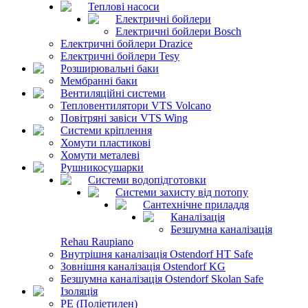
Теплові насоси
Електричні бойлери
Електричні бойлери Bosch
Електричні бойлери Drazice
Електричні бойлери Tesy
Розширювальні баки
Мембранні баки
Вентиляційні системи
Тепловентилятори VTS Volcano
Повітряні завіси VTS Wing
Системи кріплення
Хомути пластикові
Хомути металеві
Рушникосушарки
Системи водопідготовки
Системи захисту від потопу
Сантехнічне приладдя
Каналізація
Безшумна каналізація
Rehau Raupiano
Внутрішня каналізація Ostendorf HT Safe
Зовнішня каналізація Ostendorf KG
Безшумна каналізація Ostendorf Skolan Safe
Ізоляція
PE (Поліетилен)