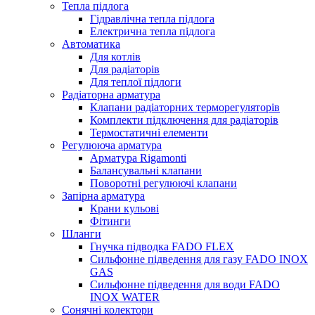
Тепла підлога
Гідравлічна тепла підлога
Електрична тепла підлога
Автоматика
Для котлів
Для радіаторів
Для теплої підлоги
Радіаторна арматура
Клапани радіаторних терморегуляторів
Комплекти підключення для радіаторів
Термостатичні елементи
Регулююча арматура
Арматура Rigamonti
Балансувальні клапани
Поворотні регулюючі клапани
Запірна арматура
Крани кульові
Фітинги
Шланги
Гнучка підводка FADO FLEX
Сильфонне підведення для газу FADO INOX
GAS
Сильфонне підведення для води FADO
INOX WATER
Сонячні колектори