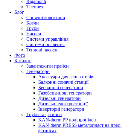
Rigamonti
Thermex
Блог
Сонячні колектори
Котли
Труби
Насоси
Системи управління
Системи опалення
Теплові насоси
Фото
Каталог
Завантажити прайси
Генератори
Аксесуари для генераторів
Балконні сонячні станції
Бензинові генератори
Газобензинові генератори
Дизельні генератори
Дизельні електростанції
Інверторні генератори
Труби та фітинги
KAN-therm PP поліпропілен
KAN-therm PRESS металопласт на прес-
фітингах