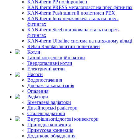
KAN-therm PP поліпропілен
KAN-therm PRESS металопласт на прес-фітингах
KAN-therm Push зшитий поліетилен PEX
KAN-therm Inox нержавіюча сталь на прес-
фітингах
KAN-therm Steel оцинкована сталь на прес-
фітингах
KAN-therm Ultraline система на натяжному кільці
Rehau Rautitan зшитий поліетилен
Котли
Газові конденсаційні котли
Твердопаливні котли
Електричні котли
Насоси
Водопостачання
Дренаж та каналізація
Опалення
Радіатори
Біметалеві радіатори
Дизайнерські радіатори
Сталеві радіатори
Внутрішньопідлогові конвектори
Природна конвекція
Примусова конвекція
Додаткове обладнання