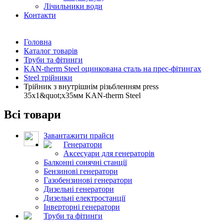
Лічильники води
Контакти
Головна
Каталог товарів
Труби та фітинги
KAN-therm Steel оцинкована сталь на прес-фітингах
Steel трійники
Трійник з внутрішнім різьбленням press
35x1&quot;x35мм KAN-therm Steel
Всі товари
Завантажити прайси
Генератори
Аксесуари для генераторів
Балконні сонячні станції
Бензинові генератори
Газобензинові генератори
Дизельні генератори
Дизельні електростанції
Інверторні генератори
Труби та фітинги