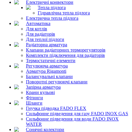
Електричні конвектори
Тепла підлога
Гідравлічна тепла підлога
Електрична тепла підлога
Автоматика
Для котлів
Для радіаторів
Для теплої підлоги
Радіаторна арматура
Клапани радіаторних терморегуляторів
Комплекти підключення для радіаторів
Термостатичні елементи
Регулююча арматура
Арматура Rigamonti
Балансувальні клапани
Поворотні регулюючі клапани
Запірна арматура
Крани кульові
Фітинги
Шланги
Гнучка підводка FADO FLEX
Сильфонне підведення для газу FADO INOX GAS
Сильфонне підведення для води FADO INOX
WATER
Сонячні колектори