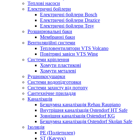
Теплові насоси
Електричні бойлери
Електричні бойлери Bosch
Електричні бойлери Drazice
Електричні бойлери Tesy
Розширювальні баки
Мембранні баки
Вентиляційні системи
Тепловентилятори VTS Volcano
Повітряні завіси VTS Wing
Системи кріплення
Хомути пластикові
Хомути металеві
Рушникосушарки
Системи водопідготовки
Системи захисту від потопу
Сантехнічне приладдя
Каналізація
Безшумна каналізація Rehau Raupiano
Внутрішня каналізація Ostendorf HT Safe
Зовнішня каналізація Ostendorf KG
Безшумна каналізація Ostendorf Skolan Safe
Ізоляція
PE (Поліетилен)
ST (Каучук)