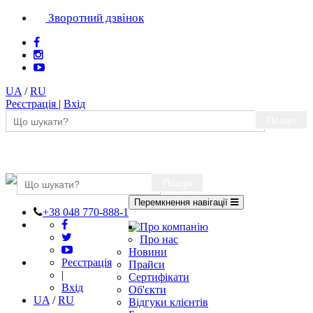
Зворотний дзвінок
UA
/
RU
Реєстрація
|
Вхід
Пошук
Пошук
Перемкнення навігації
+38 048 770-888-1
Про компанію
Про нас
Новини
Реєстрація
Прайси
|
Сертифікати
Вхід
Об'єкти
UA
/
RU
Відгуки клієнтів