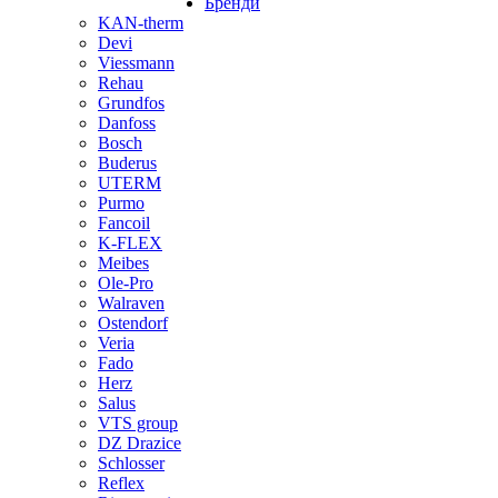
Бренди
KAN-therm
Devi
Viessmann
Rehau
Grundfos
Danfoss
Bosch
Buderus
UTERM
Purmo
Fancoil
K-FLEX
Meibes
Ole-Pro
Walraven
Ostendorf
Veria
Fado
Herz
Salus
VTS group
DZ Drazice
Schlosser
Reflex