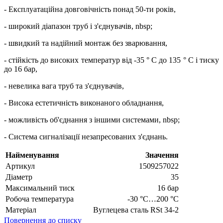
- Експлуатаційна довговічність понад 50-ти років,
- широкий діапазон труб і з'єднувачів, nbsp;
- швидкий та надійний монтаж без зварювання,
- стійкість до високих температур від -35 ° C до 135 ° C і тиску
до 16 бар,
- невелика вага труб та з'єднувачів,
- Висока естетичність виконаного обладнання,
- можливість об'єднання з іншими системами, nbsp;
- Система сигналізації незапресованих з'єднань.
Найменування
Значення
Артикул
1509257022
Діаметр
35
Максимальний тиск
16 бар
Робоча температура
-30 °C…200 °C
Матеріал
Вуглецева сталь RSt 34-2
Повернення до списку