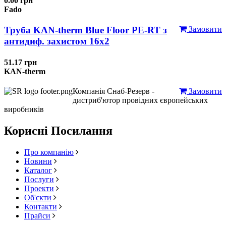
0.00 грн
Fado
Труба KAN-therm Blue Floor PE-RT з
Замовити
антидиф. захистом 16х2
51.17 грн
KAN-therm
Компанія Снаб-Резерв -
Замовити
дистриб'ютор провідних європейських
виробників
Корисні Посилання
Про компанію
Новини
Каталог
Послуги
Проекти
Об'єкти
Контакти
Прайси