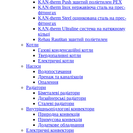
KAN-therm Push зшитий поліетилен PEX
KAN-therm Inox нержавіюча сталь на прес-
фітингах
KAN-therm Steel оцинкована сталь на прес-
фітингах
KAN-therm Ultraline система на натяжному
кільці
Rehau Rautitan зшитий поліетилен
Котли
Газові конденсаційні котли
Твердопаливні котли
Електричні котли
Насоси
Водопостачання
Дренаж та каналізація
Опалення
Радіатори
Біметалеві радіатори
Дизайнерські радіатори
Сталеві радіатори
Внутрішньопідлогові конвектори
Природна конвекція
Примусова конвекція
Додаткове обладнання
Електричні конвектори