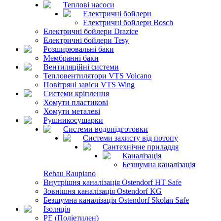
Теплові насоси
Електричні бойлери
Електричні бойлери Bosch
Електричні бойлери Drazice
Електричні бойлери Tesy
Розширювальні баки
Мембранні баки
Вентиляційні системи
Тепловентилятори VTS Volcano
Повітряні завіси VTS Wing
Системи кріплення
Хомути пластикові
Хомути металеві
Рушникосушарки
Системи водопідготовки
Системи захисту від потопу
Сантехнічне приладдя
Каналізація
Безшумна каналізація
Rehau Raupiano
Внутрішня каналізація Ostendorf HT Safe
Зовнішня каналізація Ostendorf KG
Безшумна каналізація Ostendorf Skolan Safe
Ізоляція
PE (Поліетилен)