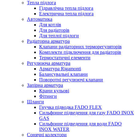
Тепла підлога
Гідравлічна тепла підлога
Електрична тепла підлога
Автоматика
Для котлів
Для радіаторів
Для теплої підлоги
Радіаторна арматура
Клапани радіаторних терморегуляторів
Комплекти підключення для радіаторів
Термостатичні елементи
Регулююча арматура
Арматура Rigamonti
Балансувальні клапани
Поворотні регулюючі клапани
Запірна арматура
Крани кульові
Фітинги
Шланги
Гнучка підводка FADO FLEX
Сильфонне підведення для газу FADO INOX
GAS
Сильфонне підведення для води FADO
INOX WATER
Сонячні колектори