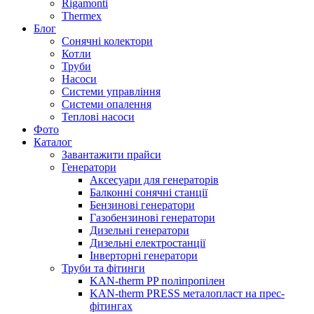
Rigamonti
Thermex
Блог
Сонячні колектори
Котли
Труби
Насоси
Системи управління
Системи опалення
Теплові насоси
Фото
Каталог
Завантажити прайси
Генератори
Аксесуари для генераторів
Балконні сонячні станції
Бензинові генератори
Газобензинові генератори
Дизельні генератори
Дизельні електростанції
Інверторні генератори
Труби та фітинги
KAN-therm PP поліпропілен
KAN-therm PRESS металопласт на прес-
фітингах