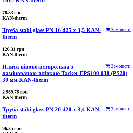
16x2 KAN-therm
78.83 грн
KAN-therm
Труба stabi glass PN 16 d25 х 3,5 KAN-
Замовити
therm
126.31 грн
KAN-therm
Плита пінополістирольна з
Замовити
ламінованою плівкою Tacker EPS100 038 (PS20)
30 мм KAN-therm
2 969.76 грн
KAN-therm
Труба stabi glass PN 20 d20 х 3,4 KAN-
Замовити
therm
96.35 грн