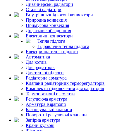
Дизайнерські радіатори
Сталеві радіатори
Внутрішньопідлогові конвектори
Природна конвекція
Примусова конвекція
Додаткове обладнання
Електричні конвектори
Тепла підлога
Гідравлічна тепла підлога
Електрична тепла підлога
Автоматика
Для котлів
Для радіаторів
Для теплої підлоги
Радіаторна арматура
Клапани радіаторних терморегуляторів
Комплекти підключення для радіаторів
Термостатичні елементи
Регулююча арматура
Арматура Rigamonti
Балансувальні клапани
Поворотні регулюючі клапани
Запірна арматура
Крани кульові
Фітинги