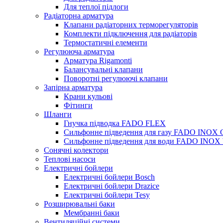
Для теплої підлоги
Радіаторна арматура
Клапани радіаторних терморегуляторів
Комплекти підключення для радіаторів
Термостатичні елементи
Регулююча арматура
Арматура Rigamonti
Балансувальні клапани
Поворотні регулюючі клапани
Запірна арматура
Крани кульові
Фітинги
Шланги
Гнучка підводка FADO FLEX
Сильфонне підведення для газу FADO INOX
Сильфонне підведення для води FADO INO
Сонячні колектори
Теплові насоси
Електричні бойлери
Електричні бойлери Bosch
Електричні бойлери Drazice
Електричні бойлери Tesy
Розширювальні баки
Мембранні баки
Вентиляційні системи