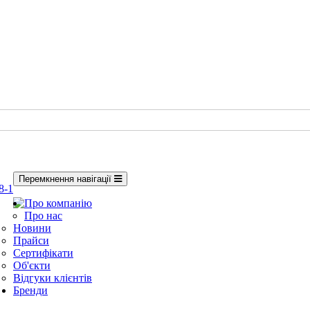
Перемкнення навігації
8-1
Про компанію
Про нас
Новини
Прайси
Сертифікати
Об'єкти
Відгуки клієнтів
Бренди