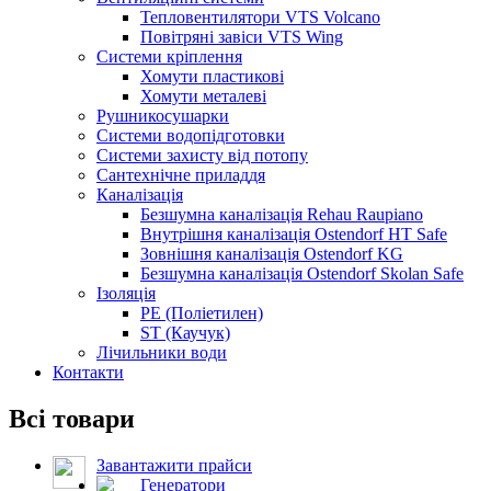
Тепловентилятори VTS Volcano
Повітряні завіси VTS Wing
Системи кріплення
Хомути пластикові
Хомути металеві
Рушникосушарки
Системи водопідготовки
Системи захисту від потопу
Сантехнічне приладдя
Каналізація
Безшумна каналізація Rehau Raupiano
Внутрішня каналізація Ostendorf HT Safe
Зовнішня каналізація Ostendorf KG
Безшумна каналізація Ostendorf Skolan Safe
Ізоляція
PE (Поліетилен)
ST (Каучук)
Лічильники води
Контакти
Всі товари
Завантажити прайси
Генератори