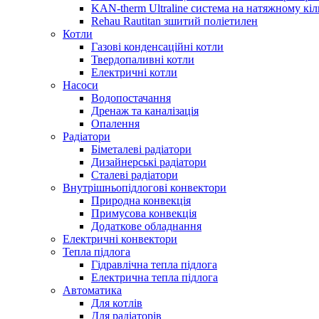
KAN-therm Ultraline система на натяжному кіл
Rehau Rautitan зшитий поліетилен
Котли
Газові конденсаційні котли
Твердопаливні котли
Електричні котли
Насоси
Водопостачання
Дренаж та каналізація
Опалення
Радіатори
Біметалеві радіатори
Дизайнерські радіатори
Сталеві радіатори
Внутрішньопідлогові конвектори
Природна конвекція
Примусова конвекція
Додаткове обладнання
Електричні конвектори
Тепла підлога
Гідравлічна тепла підлога
Електрична тепла підлога
Автоматика
Для котлів
Для радіаторів