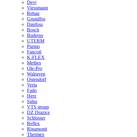
Devi
Viessmann
Rehau
Grundfos
Danfoss
Bosch
Buderus
UTERM
Purmo
Fancoil
K-FLEX
Meibes
Ole-Pro
Walraven
Ostendorf
Veria
Fado
Herz
Salus
VTS group
DZ Drazice
Schlosser
Reflex
Rigamonti
Thermex