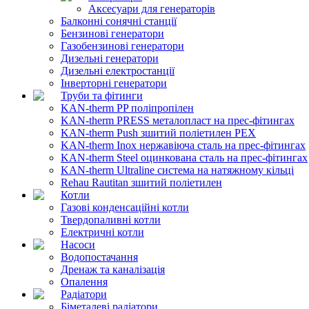
Аксесуари для генераторів
Балконні сонячні станції
Бензинові генератори
Газобензинові генератори
Дизельні генератори
Дизельні електростанції
Інверторні генератори
Труби та фітинги
KAN-therm PP поліпропілен
KAN-therm PRESS металопласт на прес-фітингах
KAN-therm Push зшитий поліетилен PEX
KAN-therm Inox нержавіюча сталь на прес-фітингах
KAN-therm Steel оцинкована сталь на прес-фітингах
KAN-therm Ultraline система на натяжному кільці
Rehau Rautitan зшитий поліетилен
Котли
Газові конденсаційні котли
Твердопаливні котли
Електричні котли
Насоси
Водопостачання
Дренаж та каналізація
Опалення
Радіатори
Біметалеві радіатори