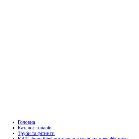
Головна
Каталог товарів
Труби та фітинги
KAN-therm Steel оцинкована сталь на прес-фітингах