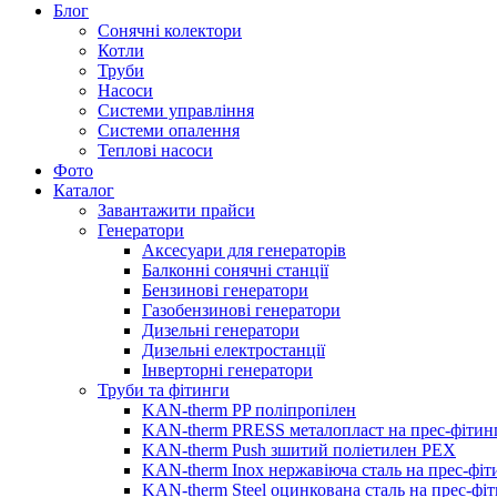
Блог
Сонячні колектори
Котли
Труби
Насоси
Системи управління
Системи опалення
Теплові насоси
Фото
Каталог
Завантажити прайси
Генератори
Аксесуари для генераторів
Балконні сонячні станції
Бензинові генератори
Газобензинові генератори
Дизельні генератори
Дизельні електростанції
Інверторні генератори
Труби та фітинги
KAN-therm PP поліпропілен
KAN-therm PRESS металопласт на прес-фітин
KAN-therm Push зшитий поліетилен PEX
KAN-therm Inox нержавіюча сталь на прес-фіт
KAN-therm Steel оцинкована сталь на прес-фі