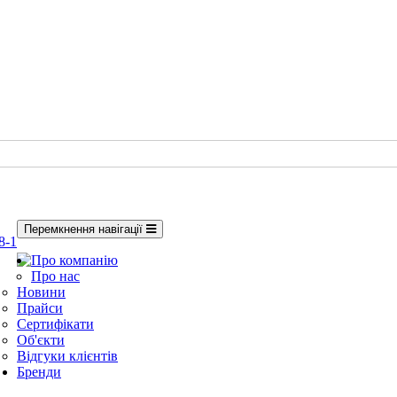
Перемкнення навігації
8-1
Про компанію
Про нас
Новини
Прайси
Сертифікати
Об'єкти
Відгуки клієнтів
Бренди