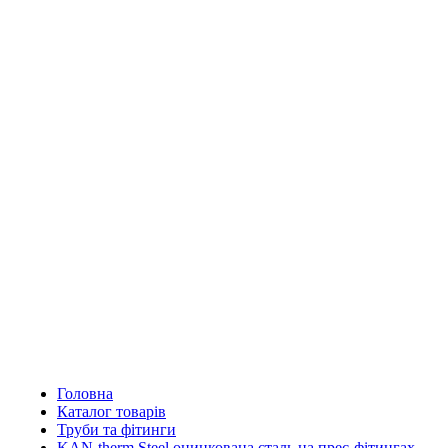
Головна
Каталог товарів
Труби та фітинги
KAN-therm Steel оцинкована сталь на прес-фітингах