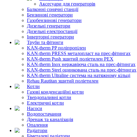
Аксесуари для генераторів
Балконні сонячні станції
Бензинові генератори
Газобензинові генератори
Дизельні генератори
Дизельні електростанції
Інверторні генератори
Труби та фітинги
KAN-therm PP поліпропілен
KAN-therm PRESS металопласт на прес-фітингах
KAN-therm Push зшитий поліетилен PEX
KAN-therm Inox нержавіюча сталь на прес-фітингах
KAN-therm Steel оцинкована сталь на прес-фітингах
KAN-therm Ultraline система на натяжному кільці
Rehau Rautitan зшитий поліетилен
Котли
Газові конденсаційні котли
Твердопаливні котли
Електричні котли
Насоси
Водопостачання
Дренаж та каналізація
Опалення
Радіатори
Біметалеві радіатори