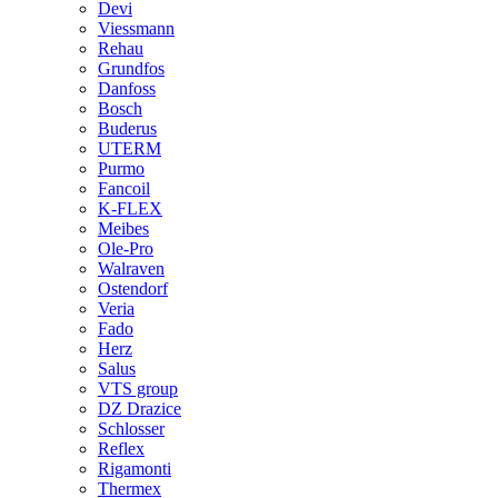
Devi
Viessmann
Rehau
Grundfos
Danfoss
Bosch
Buderus
UTERM
Purmo
Fancoil
K-FLEX
Meibes
Ole-Pro
Walraven
Ostendorf
Veria
Fado
Herz
Salus
VTS group
DZ Drazice
Schlosser
Reflex
Rigamonti
Thermex