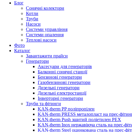
Блог
Сонячні колектори
Котли
Труби
Насоси
Системи управління
Системи опалення
Теплові насоси
Фото
Каталог
Завантажити прайси
Генератори
Аксесуари для генераторів
Балконні сонячні станції
Бензинові генератори
Газобензинові генератори
Дизельні генератори
Дизельні електростанції
Інверторні генератори
Труби та фітинги
KAN-therm PP поліпропілен
KAN-therm PRESS металопласт на прес-фітин
KAN-therm Push зшитий поліетилен PEX
KAN-therm Inox нержавіюча сталь на прес-фіт
KAN-therm Steel оцинкована сталь на прес-фі