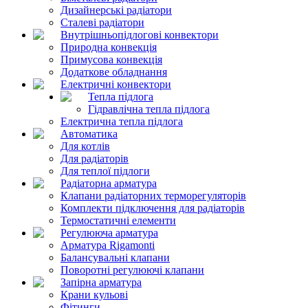
Дизайнерські радіатори
Сталеві радіатори
Внутрішньопідлогові конвектори
Природна конвекція
Примусова конвекція
Додаткове обладнання
Електричні конвектори
Тепла підлога
Гідравлічна тепла підлога
Електрична тепла підлога
Автоматика
Для котлів
Для радіаторів
Для теплої підлоги
Радіаторна арматура
Клапани радіаторних терморегуляторів
Комплекти підключення для радіаторів
Термостатичні елементи
Регулююча арматура
Арматура Rigamonti
Балансувальні клапани
Поворотні регулюючі клапани
Запірна арматура
Крани кульові
Фітинги