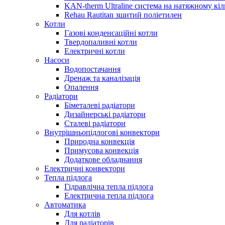
KAN-therm Ultraline система на натяжному кіл
Rehau Rautitan зшитий поліетилен
Котли
Газові конденсаційні котли
Твердопаливні котли
Електричні котли
Насоси
Водопостачання
Дренаж та каналізація
Опалення
Радіатори
Біметалеві радіатори
Дизайнерські радіатори
Сталеві радіатори
Внутрішньопідлогові конвектори
Природна конвекція
Примусова конвекція
Додаткове обладнання
Електричні конвектори
Тепла підлога
Гідравлічна тепла підлога
Електрична тепла підлога
Автоматика
Для котлів
Для радіаторів