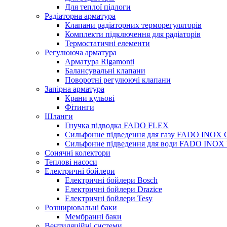
Для теплої підлоги
Радіаторна арматура
Клапани радіаторних терморегуляторів
Комплекти підключення для радіаторів
Термостатичні елементи
Регулююча арматура
Арматура Rigamonti
Балансувальні клапани
Поворотні регулюючі клапани
Запірна арматура
Крани кульові
Фітинги
Шланги
Гнучка підводка FADO FLEX
Сильфонне підведення для газу FADO INOX
Сильфонне підведення для води FADO INO
Сонячні колектори
Теплові насоси
Електричні бойлери
Електричні бойлери Bosch
Електричні бойлери Drazice
Електричні бойлери Tesy
Розширювальні баки
Мембранні баки
Вентиляційні системи