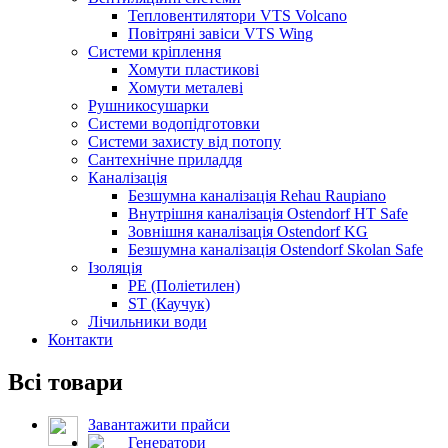
Тепловентилятори VTS Volcano
Повітряні завіси VTS Wing
Системи кріплення
Хомути пластикові
Хомути металеві
Рушникосушарки
Системи водопідготовки
Системи захисту від потопу
Сантехнічне приладдя
Каналізація
Безшумна каналізація Rehau Raupiano
Внутрішня каналізація Ostendorf HT Safe
Зовнішня каналізація Ostendorf KG
Безшумна каналізація Ostendorf Skolan Safe
Ізоляція
PE (Поліетилен)
ST (Каучук)
Лічильники води
Контакти
Всі товари
Завантажити прайси
Генератори