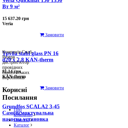
Veria Quickmat 150 1350
Вт 9 м²
15 637.20 грн
Veria
Замовити
Компанія Снаб-
Труба stabi glass PN 16
Резерв -
d20 х 2,8 KAN-therm
дистриб'ютор
провідних
81.14 грн
європейських
KAN-therm
виробників
Замовити
Корисні
Посилання
Grundfos SCALA2 3-45
Про
Самовсмоктувальна
компанію
насосна установка
Новини
Каталог