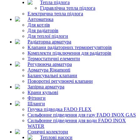
Тепла підлога
Гідравлічна тепла підлога
Електрична тепла підлога
Автоматика
Для котлів
Для радіаторів
Для теплої підлоги
Радіаторна арматура
Клапани радіаторних терморегуляторів
Комплекти підключення для радіаторів
Термостатичні елементи
Регулююча арматура
Арматура Rigamonti
Балансувальні клапани
Поворотні регулюючі клапани
Запірна арматура
Крани кульові
Фітинги
Шланги
Гнучка підводка FADO FLEX
Сильфонне підведення для газу FADO INOX GAS
Сильфонне підведення для води FADO INOX
WATER
Сонячні колектори
Теплові насоси