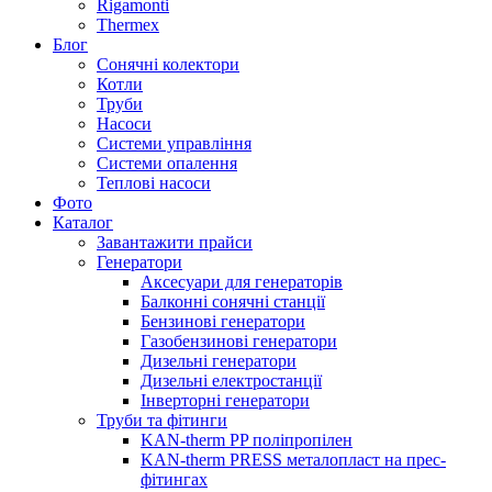
Rigamonti
Thermex
Блог
Сонячні колектори
Котли
Труби
Насоси
Системи управління
Системи опалення
Теплові насоси
Фото
Каталог
Завантажити прайси
Генератори
Аксесуари для генераторів
Балконні сонячні станції
Бензинові генератори
Газобензинові генератори
Дизельні генератори
Дизельні електростанції
Інверторні генератори
Труби та фітинги
KAN-therm PP поліпропілен
KAN-therm PRESS металопласт на прес-
фітингах