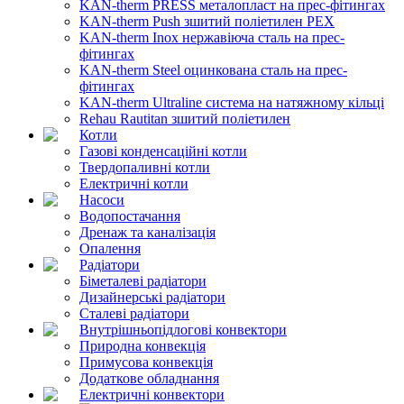
KAN-therm PRESS металопласт на прес-фітингах
KAN-therm Push зшитий поліетилен PEX
KAN-therm Inox нержавіюча сталь на прес-
фітингах
KAN-therm Steel оцинкована сталь на прес-
фітингах
KAN-therm Ultraline система на натяжному кільці
Rehau Rautitan зшитий поліетилен
Котли
Газові конденсаційні котли
Твердопаливні котли
Електричні котли
Насоси
Водопостачання
Дренаж та каналізація
Опалення
Радіатори
Біметалеві радіатори
Дизайнерські радіатори
Сталеві радіатори
Внутрішньопідлогові конвектори
Природна конвекція
Примусова конвекція
Додаткове обладнання
Електричні конвектори