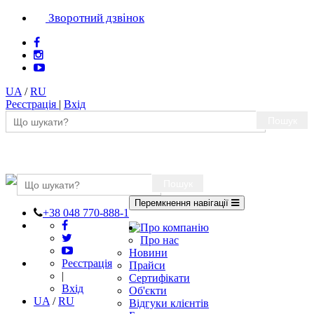
Зворотний дзвінок
UA
/
RU
Реєстрація
|
Вхід
Пошук
Пошук
Перемкнення навігації
+38 048 770-888-1
Про компанію
Про нас
Новини
Реєстрація
Прайси
|
Сертифікати
Вхід
Об'єкти
UA
/
RU
Відгуки клієнтів