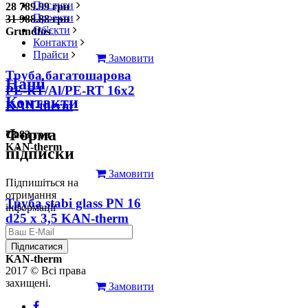
Послуги
28 789.99 грн
Проекти
31 988.88 грн
Об'єкти
Grundfos
Контакти
Прайси
Замовити
Труба багатошарова
Наші
PE-RT/Al/PE-RT 16x2
Контакти
KAN-therm
Форма
78.83 грн
KAN-therm
підписки
Замовити
Підпишіться на
отримання
Труба stabi glass PN 16
інформації
d25 х 3,5 KAN-therm
126.31 грн
Підписатися
KAN-therm
2017 © Всі права
захищені.
Замовити