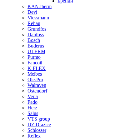
Бренди
KAN-therm
Devi
Viessmann
Rehau
Grundfos
Danfoss
Bosch
Buderus
UTERM
Purmo
Fancoil
K-FLEX
Meibes
Ole-Pro
Walraven
Ostendorf
Veria
Fado
Herz
Salus
VTS group
DZ Drazice
Schlosser
Reflex