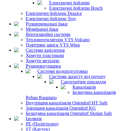
Електричні бойлери
Електричні бойлери Bosch
Електричні бойлери Drazice
Електричні бойлери Tesy
Розширювальні баки
Мембранні баки
Вентиляційні системи
Тепловентилятори VTS Volcano
Повітряні завіси VTS Wing
Системи кріплення
Хомути пластикові
Хомути металеві
Рушникосушарки
Системи водопідготовки
Системи захисту від потопу
Сантехнічне приладдя
Каналізація
Безшумна каналізація
Rehau Raupiano
Внутрішня каналізація Ostendorf HT Safe
Зовнішня каналізація Ostendorf KG
Безшумна каналізація Ostendorf Skolan Safe
Ізоляція
PE (Поліетилен)
ST (Каучук)