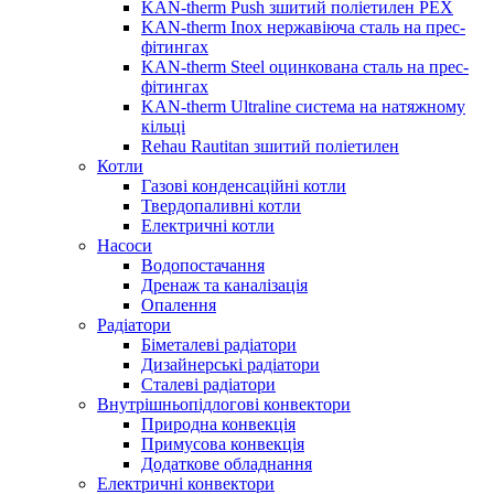
KAN-therm Push зшитий поліетилен PEX
KAN-therm Inox нержавіюча сталь на прес-
фітингах
KAN-therm Steel оцинкована сталь на прес-
фітингах
KAN-therm Ultraline система на натяжному
кільці
Rehau Rautitan зшитий поліетилен
Котли
Газові конденсаційні котли
Твердопаливні котли
Електричні котли
Насоси
Водопостачання
Дренаж та каналізація
Опалення
Радіатори
Біметалеві радіатори
Дизайнерські радіатори
Сталеві радіатори
Внутрішньопідлогові конвектори
Природна конвекція
Примусова конвекція
Додаткове обладнання
Електричні конвектори