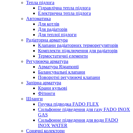
Тепла підлога
Гідравлічна тепла підлога
Електрична тепла підлога
Автоматика
Для котлів
Для радіаторів
Для теплої підлоги
Радіаторна арматура
Клапани радіаторних терморегуляторів
Комплекти підключення для радіаторів
Термостатичні елементи
Регулююча арматура
Арматура Rigamonti
Балансувальні клапани
Поворотні регулюючі клапани
Запірна арматура
Крани кульові
Фітинги
Шланги
Гнучка підводка FADO FLEX
Сильфонне підведення для газу FADO INOX
GAS
Сильфонне підведення для води FADO
INOX WATER
Сонячні колектори