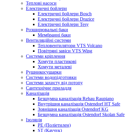
Теплові насоси
Електричні бойлери
Електричні бойлери Bosch
Електричні бойлери Drazice
Електричні бойлери Tesy
Розширювальні баки
Мембранні баки
Вентиляційні системи
Тепловентилятори VTS Volcano
Повітряні завіси VTS Wing
Системи кріплення
Хомути пластикові
Хомути металеві
Рушникосушарки
Системи водопідготовки
Системи захисту від потопу
Сантехнічне приладдя
Каналізація
Безшумна каналізація Rehau Raupiano
Внутрішня каналізація Ostendorf HT Safe
Зовнішня каналізація Ostendorf KG
Безшумна каналізація Ostendorf Skolan Safe
Ізоляція
PE (Поліетилен)
ST (Каучук)