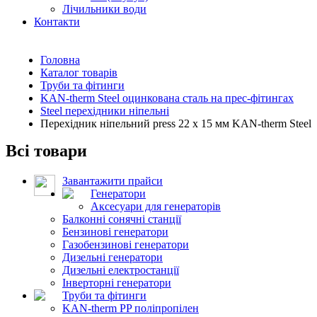
Лічильники води
Контакти
Головна
Каталог товарів
Труби та фітинги
KAN-therm Steel оцинкована сталь на прес-фітингах
Steel перехідники ніпельні
Перехідник ніпельний press 22 x 15 мм KAN-therm Steel
Всі товари
Завантажити прайси
Генератори
Аксесуари для генераторів
Балконні сонячні станції
Бензинові генератори
Газобензинові генератори
Дизельні генератори
Дизельні електростанції
Інверторні генератори
Труби та фітинги
KAN-therm PP поліпропілен