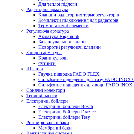
Для теплої підлоги
Радіаторна арматура
Клапани радіаторних терморегуляторів
Комплекти підключення для радіаторів
Термостатичні елементи
Регулююча арматура
Арматура Rigamonti
Балансувальні клапани
Поворотні регулюючі клапани
Запірна арматура
Крани кульові
Фітинги
Шланги
Гнучка підводка FADO FLEX
Сильфонне підведення для газу FADO INOX
Сильфонне підведення для води FADO INO
Сонячні колектори
Теплові насоси
Електричні бойлери
Електричні бойлери Bosch
Електричні бойлери Drazice
Електричні бойлери Tesy
Розширювальні баки
Мембранні баки
Вентиляційні системи