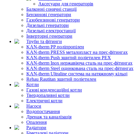
Аксесуари для генераторів
Балконні сонячні станції
Бензинові генератори
Газобензинові генератори
Дизельні генератори
Дизельні електростанції
Інверторні генератори
Труби та фітинги
KAN-therm PP поліпропілен
KAN-therm PRESS металопласт на прес-фітингах
KAN-therm Push зшитий поліетилен PEX
KAN-therm Inox нержавіюча сталь на прес-фітингах
KAN-therm Steel оцинкована сталь на прес-фітингах
KAN-therm Ultraline система на натяжному кільці
Rehau Rautitan зшитий поліетилен
Котли
Газові конденсаційні котли
Твердопаливні котли
Електричні котли
Насоси
Водопостачання
Дренаж та каналізація
Опалення
Радіатори
Біметалеві радіатори