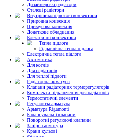
Дизайнерські радіатори
Сталеві радіатори
Внутрішньопідлогові конвектори
Природна конвекція
Примусова конвекція
Додаткове обладнання
Електричні конвектори
Тепла підлога
Гідравлічна тепла підлога
Електрична тепла підлога
Автоматика
Для котлів
Для радіаторів
Для теплої підлоги
Радіаторна арматура
Клапани радіаторних терморегуляторів
Комплекти підключення для радіаторів
Термостатичні елементи
Регулююча арматура
Арматура Rigamonti
Балансувальні клапани
Поворотні регулюючі клапани
Запірна арматура
Крани кульові
Фітинги