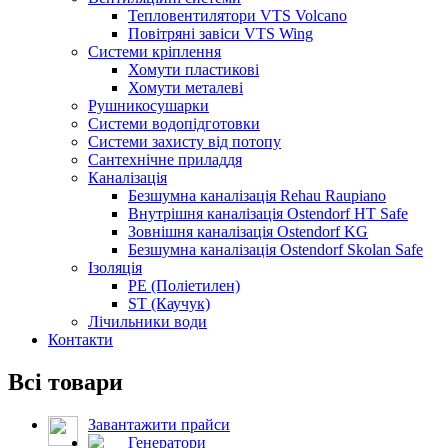
Тепловентилятори VTS Volcano
Повітряні завіси VTS Wing
Системи кріплення
Хомути пластикові
Хомути металеві
Рушникосушарки
Системи водопідготовки
Системи захисту від потопу
Сантехнічне приладдя
Каналізація
Безшумна каналізація Rehau Raupiano
Внутрішня каналізація Ostendorf HT Safe
Зовнішня каналізація Ostendorf KG
Безшумна каналізація Ostendorf Skolan Safe
Ізоляція
PE (Поліетилен)
ST (Каучук)
Лічильники води
Контакти
Всі товари
Завантажити прайси
Генератори