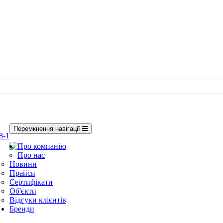
Перемкнення навігації
8-1
Про компанію
Про нас
Новини
Прайси
Сертифікати
Об'єкти
Відгуки клієнтів
Бренди