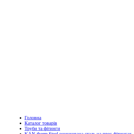
Головна
Каталог товарів
Труби та фітинги
KAN-therm Steel оцинкована сталь на прес-фітингах