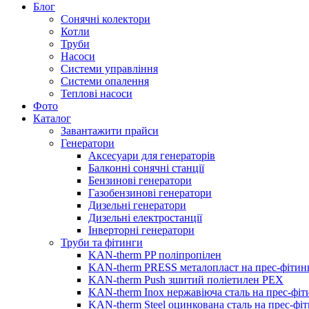
Блог
Сонячні колектори
Котли
Труби
Насоси
Системи управління
Системи опалення
Теплові насоси
Фото
Каталог
Завантажити прайси
Генератори
Аксесуари для генераторів
Балконні сонячні станції
Бензинові генератори
Газобензинові генератори
Дизельні генератори
Дизельні електростанції
Інверторні генератори
Труби та фітинги
KAN-therm PP поліпропілен
KAN-therm PRESS металопласт на прес-фітин
KAN-therm Push зшитий поліетилен PEX
KAN-therm Inox нержавіюча сталь на прес-фіт
KAN-therm Steel оцинкована сталь на прес-фі