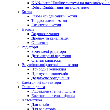
KAN-therm Ultraline система на натяжному кіл
Rehau Rautitan зшитий поліетилен
Котли
Газові конденсаційні котли
Твердопаливні котли
Електричні котли
Насоси
Водопостачання
Дренаж та каналізація
Опалення
Радіатори
Біметалеві радіатори
Дизайнерські радіатори
Сталеві радіатори
Внутрішньопідлогові конвектори
Природна конвекція
Примусова конвекція
Додаткове обладнання
Електричні конвектори
Тепла підлога
Гідравлічна тепла підлога
Електрична тепла підлога
Автоматика
Для котлів
Для радіаторів