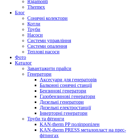
Rigamonti
Thermex
Блог
Сонячні колектори
Котли
Труби
Насоси
Системи управління
Системи опалення
Теплові насоси
Фото
Каталог
Завантажити прайси
Генератори
Аксесуари для генераторів
Балконні сонячні станції
Бензинові генератори
Газобензинові генератори
Дизельні генератори
Дизельні електростанції
Інверторні генератори
Труби та фітинги
KAN-therm PP поліпропілен
KAN-therm PRESS металопласт на прес-
фітингах