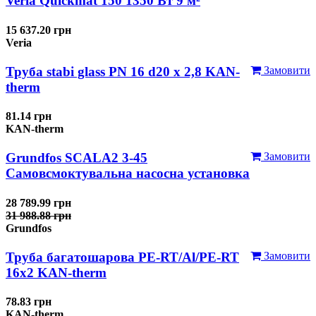
Veria Quickmat 150 1350 Вт 9 м²
15 637.20 грн
Veria
Труба stabi glass PN 16 d20 х 2,8 KAN-
Замовити
therm
81.14 грн
KAN-therm
Grundfos SCALA2 3-45
Замовити
Самовсмоктувальна насосна установка
28 789.99 грн
31 988.88 грн
Grundfos
Труба багатошарова PE-RT/Al/PE-RT
Замовити
16x2 KAN-therm
78.83 грн
KAN-therm