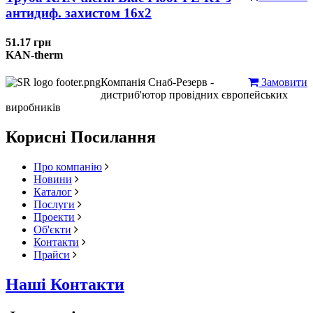
антидиф. захистом 16х2
51.17 грн
KAN-therm
Компанія Снаб-Резерв -
Замовити
дистриб'ютор провідних європейських
виробників
Корисні Посилання
Про компанію
Новини
Каталог
Послуги
Проекти
Об'єкти
Контакти
Прайси
Наші Контакти