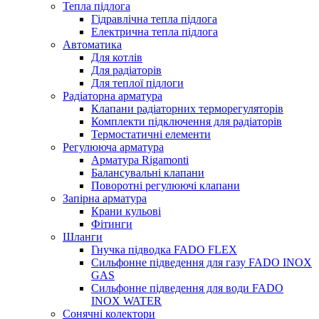
Тепла підлога
Гідравлічна тепла підлога
Електрична тепла підлога
Автоматика
Для котлів
Для радіаторів
Для теплої підлоги
Радіаторна арматура
Клапани радіаторних терморегуляторів
Комплекти підключення для радіаторів
Термостатичні елементи
Регулююча арматура
Арматура Rigamonti
Балансувальні клапани
Поворотні регулюючі клапани
Запірна арматура
Крани кульові
Фітинги
Шланги
Гнучка підводка FADO FLEX
Сильфонне підведення для газу FADO INOX
GAS
Сильфонне підведення для води FADO
INOX WATER
Сонячні колектори