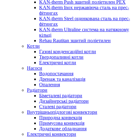
KAN-therm Push зшитий поліетилен PEX
KAN-therm Inox нержавіюча сталь на прес-
фітингах
KAN-therm Steel оцинкована сталь на прес-
фітингах
KAN-therm Ultraline система на натяжному
кільці
Rehau Rautitan зшитий поліетилен
Котли
Газові конденсаційні котли
Твердопаливні котли
Електричні котли
Насоси
Водопостачання
Дренаж та каналізація
Опалення
Радіатори
Біметалеві радіатори
Дизайнерські радіатори
Сталеві радіатори
Внутрішньопідлогові конвектори
Природна конвекція
Примусова конвекція
Додаткове обладнання
Електричні конвектори