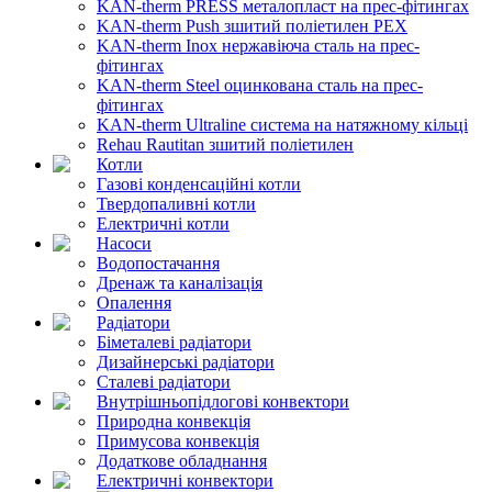
KAN-therm PRESS металопласт на прес-фітингах
KAN-therm Push зшитий поліетилен PEX
KAN-therm Inox нержавіюча сталь на прес-
фітингах
KAN-therm Steel оцинкована сталь на прес-
фітингах
KAN-therm Ultraline система на натяжному кільці
Rehau Rautitan зшитий поліетилен
Котли
Газові конденсаційні котли
Твердопаливні котли
Електричні котли
Насоси
Водопостачання
Дренаж та каналізація
Опалення
Радіатори
Біметалеві радіатори
Дизайнерські радіатори
Сталеві радіатори
Внутрішньопідлогові конвектори
Природна конвекція
Примусова конвекція
Додаткове обладнання
Електричні конвектори