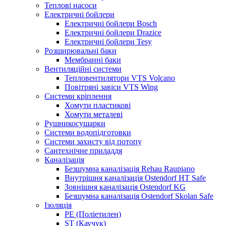
Теплові насоси
Електричні бойлери
Електричні бойлери Bosch
Електричні бойлери Drazice
Електричні бойлери Tesy
Розширювальні баки
Мембранні баки
Вентиляційні системи
Тепловентилятори VTS Volcano
Повітряні завіси VTS Wing
Системи кріплення
Хомути пластикові
Хомути металеві
Рушникосушарки
Системи водопідготовки
Системи захисту від потопу
Сантехнічне приладдя
Каналізація
Безшумна каналізація Rehau Raupiano
Внутрішня каналізація Ostendorf HT Safe
Зовнішня каналізація Ostendorf KG
Безшумна каналізація Ostendorf Skolan Safe
Ізоляція
PE (Поліетилен)
ST (Каучук)