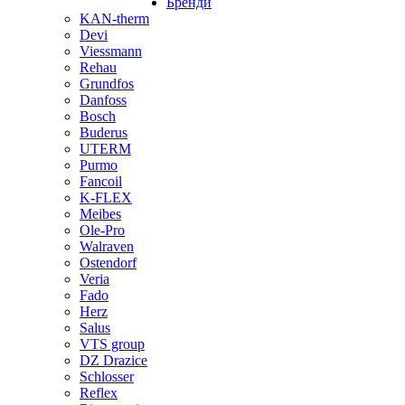
Бренди
KAN-therm
Devi
Viessmann
Rehau
Grundfos
Danfoss
Bosch
Buderus
UTERM
Purmo
Fancoil
K-FLEX
Meibes
Ole-Pro
Walraven
Ostendorf
Veria
Fado
Herz
Salus
VTS group
DZ Drazice
Schlosser
Reflex