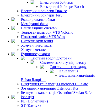
Електричні бойлери
Електричні бойлери Bosch
Електричні бойлери Drazice
Електричні бойлери Tesy
Розширювальні баки
Мембранні баки
Вентиляційні системи
Тепловентилятори VTS Volcano
Повітряні завіси VTS Wing
Системи кріплення
Хомути пластикові
Хомути металеві
Рушникосушарки
Системи водопідготовки
Системи захисту від потопу
Сантехнічне приладдя
Каналізація
Безшумна каналізація
Rehau Raupiano
Внутрішня каналізація Ostendorf HT Safe
Зовнішня каналізація Ostendorf KG
Безшумна каналізація Ostendorf Skolan Safe
Ізоляція
PE (Поліетилен)
ST (Каучук)