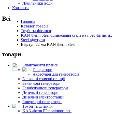
Лічильники води
Контакти
Всі
Головна
Каталог товарів
Труби та фітинги
KAN-therm Steel оцинкована сталь на прес-фітингах
Steel відступи
Відступ 22 мм KAN-therm Steel
товари
Завантажити прайси
Генератори
Аксесуари для генераторів
Балконні сонячні станції
Бензинові генератори
Газобензинові генератори
Дизельні генератори
Дизельні електростанції
Інверторні генератори
Труби та фітинги
KAN-therm PP поліпропілен