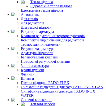
Тепла підлога
Гідравлічна тепла підлога
Електрична тепла підлога
Автоматика
Для котлів
Для радіаторів
Для теплої підлоги
Радіаторна арматура
Клапани радіаторних терморегуляторів
Комплекти підключення для радіаторів
Термостатичні елементи
Регулююча арматура
Арматура Rigamonti
Балансувальні клапани
Поворотні регулюючі клапани
Запірна арматура
Крани кульові
Фітинги
Шланги
Гнучка підводка FADO FLEX
Сильфонне підведення для газу FADO INOX GAS
Сильфонне підведення для води FADO INOX
WATER
Сонячні колектори
Теплові насоси