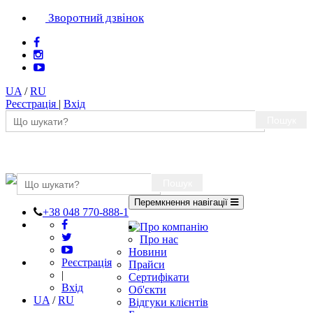
Зворотний дзвінок
UA
/
RU
Реєстрація
|
Вхід
Пошук
Пошук
Перемкнення навігації
+38 048 770-888-1
Про компанію
Про нас
Новини
Реєстрація
Прайси
|
Сертифікати
Вхід
Об'єкти
UA
/
RU
Відгуки клієнтів