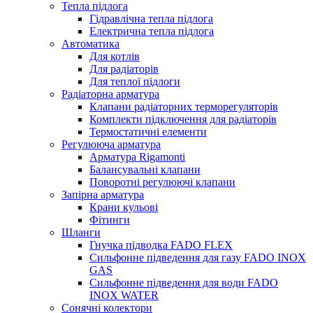
Тепла підлога
Гідравлічна тепла підлога
Електрична тепла підлога
Автоматика
Для котлів
Для радіаторів
Для теплої підлоги
Радіаторна арматура
Клапани радіаторних терморегуляторів
Комплекти підключення для радіаторів
Термостатичні елементи
Регулююча арматура
Арматура Rigamonti
Балансувальні клапани
Поворотні регулюючі клапани
Запірна арматура
Крани кульові
Фітинги
Шланги
Гнучка підводка FADO FLEX
Сильфонне підведення для газу FADO INOX
GAS
Сильфонне підведення для води FADO
INOX WATER
Сонячні колектори