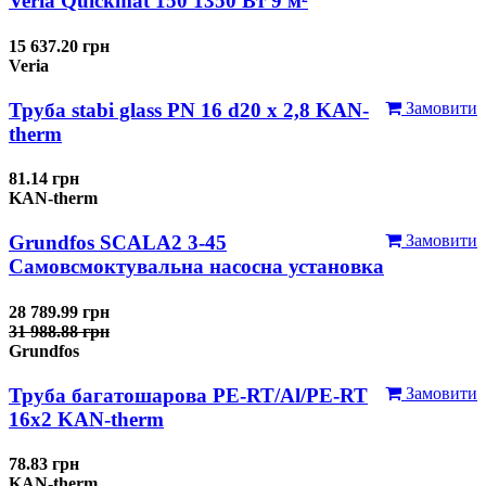
Veria Quickmat 150 1350 Вт 9 м²
15 637.20 грн
Veria
Труба stabi glass PN 16 d20 х 2,8 KAN-
Замовити
therm
81.14 грн
KAN-therm
Grundfos SCALA2 3-45
Замовити
Самовсмоктувальна насосна установка
28 789.99 грн
31 988.88 грн
Grundfos
Труба багатошарова PE-RT/Al/PE-RT
Замовити
16x2 KAN-therm
78.83 грн
KAN-therm