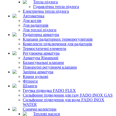
Тепла підлога
Гідравлічна тепла підлога
Електрична тепла підлога
Автоматика
Для котлів
Для радіаторів
Для теплої підлоги
Радіаторна арматура
Клапани радіаторних терморегуляторів
Комплекти підключення для радіаторів
Термостатичні елементи
Регулююча арматура
Арматура Rigamonti
Балансувальні клапани
Поворотні регулюючі клапани
Запірна арматура
Крани кульові
Фітинги
Шланги
Гнучка підводка FADO FLEX
Сильфонне підведення для газу FADO INOX GAS
Сильфонне підведення для води FADO INOX
WATER
Сонячні колектори
Теплові насоси