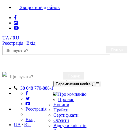
Зворотний дзвінок
UA
/
RU
Реєстрація
|
Вхід
Пошук
Пошук
Перемкнення навігації
+38 048 770-888-1
Про компанію
Про нас
Новини
Реєстрація
Прайси
|
Сертифікати
Вхід
Об'єкти
UA
/
RU
Відгуки клієнтів