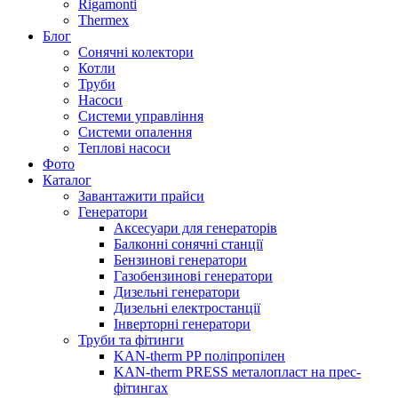
Rigamonti
Thermex
Блог
Сонячні колектори
Котли
Труби
Насоси
Системи управління
Системи опалення
Теплові насоси
Фото
Каталог
Завантажити прайси
Генератори
Аксесуари для генераторів
Балконні сонячні станції
Бензинові генератори
Газобензинові генератори
Дизельні генератори
Дизельні електростанції
Інверторні генератори
Труби та фітинги
KAN-therm PP поліпропілен
KAN-therm PRESS металопласт на прес-
фітингах