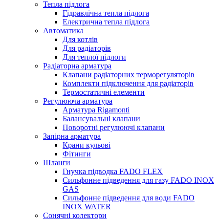
Тепла підлога
Гідравлічна тепла підлога
Електрична тепла підлога
Автоматика
Для котлів
Для радіаторів
Для теплої підлоги
Радіаторна арматура
Клапани радіаторних терморегуляторів
Комплекти підключення для радіаторів
Термостатичні елементи
Регулююча арматура
Арматура Rigamonti
Балансувальні клапани
Поворотні регулюючі клапани
Запірна арматура
Крани кульові
Фітинги
Шланги
Гнучка підводка FADO FLEX
Сильфонне підведення для газу FADO INOX
GAS
Сильфонне підведення для води FADO
INOX WATER
Сонячні колектори