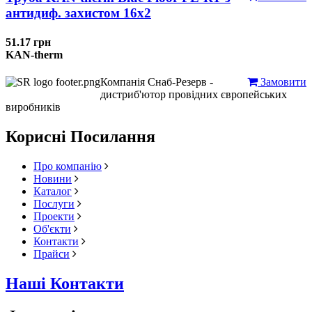
антидиф. захистом 16х2
51.17 грн
KAN-therm
Компанія Снаб-Резерв -
Замовити
дистриб'ютор провідних європейських
виробників
Корисні Посилання
Про компанію
Новини
Каталог
Послуги
Проекти
Об'єкти
Контакти
Прайси
Наші Контакти