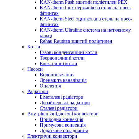
KAN-therm Push зшитий поліетилен PEX
KAN-therm Inox нержавіюча сталь на прес-
фітингах
KAN-therm Steel оцинкована сталь на прес-
фітингах
KAN-therm Ultraline система на натяжному
кільці
Rehau Rautitan зшитий поліетилен
Котли
Газові конденсаційні котли
Твердопаливні котли
Електричні котли
Насоси
Водопостачання
Дренаж та каналізація
Опалення
Радіатори
Біметалеві радіатори
Дизайнерські радіатори
Сталеві радіатори
Внутрішньопідлогові конвектори
Природна конвекція
Примусова конвекція
Додаткове обладнання
Електричні конвектори