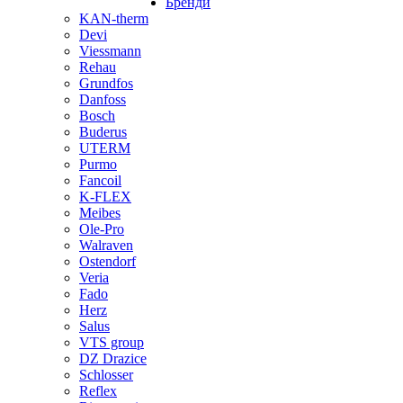
Бренди
KAN-therm
Devi
Viessmann
Rehau
Grundfos
Danfoss
Bosch
Buderus
UTERM
Purmo
Fancoil
K-FLEX
Meibes
Ole-Pro
Walraven
Ostendorf
Veria
Fado
Herz
Salus
VTS group
DZ Drazice
Schlosser
Reflex