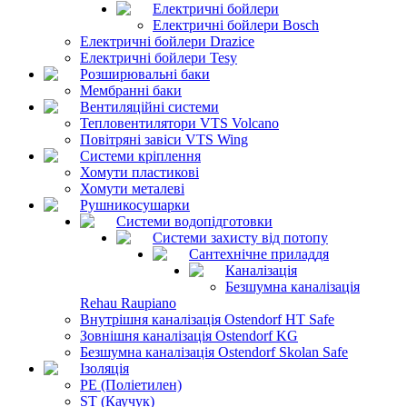
Електричні бойлери
Електричні бойлери Bosch
Електричні бойлери Drazice
Електричні бойлери Tesy
Розширювальні баки
Мембранні баки
Вентиляційні системи
Тепловентилятори VTS Volcano
Повітряні завіси VTS Wing
Системи кріплення
Хомути пластикові
Хомути металеві
Рушникосушарки
Системи водопідготовки
Системи захисту від потопу
Сантехнічне приладдя
Каналізація
Безшумна каналізація
Rehau Raupiano
Внутрішня каналізація Ostendorf HT Safe
Зовнішня каналізація Ostendorf KG
Безшумна каналізація Ostendorf Skolan Safe
Ізоляція
PE (Поліетилен)
ST (Каучук)