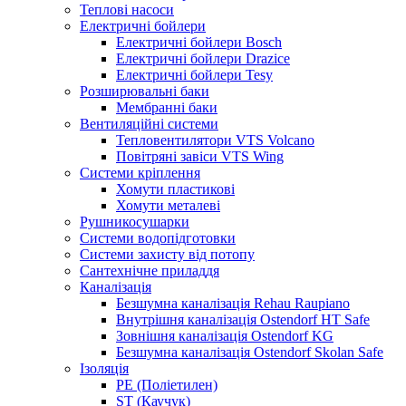
Теплові насоси
Електричні бойлери
Електричні бойлери Bosch
Електричні бойлери Drazice
Електричні бойлери Tesy
Розширювальні баки
Мембранні баки
Вентиляційні системи
Тепловентилятори VTS Volcano
Повітряні завіси VTS Wing
Системи кріплення
Хомути пластикові
Хомути металеві
Рушникосушарки
Системи водопідготовки
Системи захисту від потопу
Сантехнічне приладдя
Каналізація
Безшумна каналізація Rehau Raupiano
Внутрішня каналізація Ostendorf HT Safe
Зовнішня каналізація Ostendorf KG
Безшумна каналізація Ostendorf Skolan Safe
Ізоляція
PE (Поліетилен)
ST (Каучук)