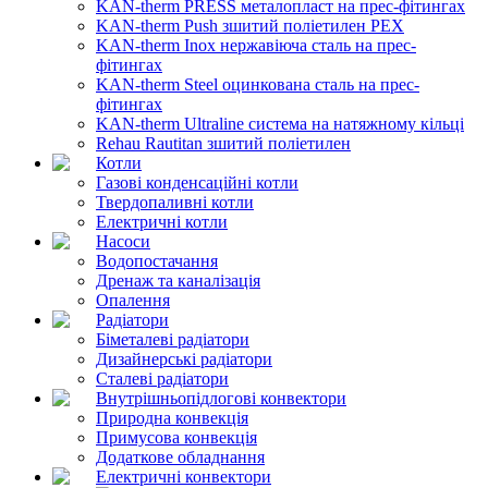
KAN-therm PRESS металопласт на прес-фітингах
KAN-therm Push зшитий поліетилен PEX
KAN-therm Inox нержавіюча сталь на прес-
фітингах
KAN-therm Steel оцинкована сталь на прес-
фітингах
KAN-therm Ultraline система на натяжному кільці
Rehau Rautitan зшитий поліетилен
Котли
Газові конденсаційні котли
Твердопаливні котли
Електричні котли
Насоси
Водопостачання
Дренаж та каналізація
Опалення
Радіатори
Біметалеві радіатори
Дизайнерські радіатори
Сталеві радіатори
Внутрішньопідлогові конвектори
Природна конвекція
Примусова конвекція
Додаткове обладнання
Електричні конвектори