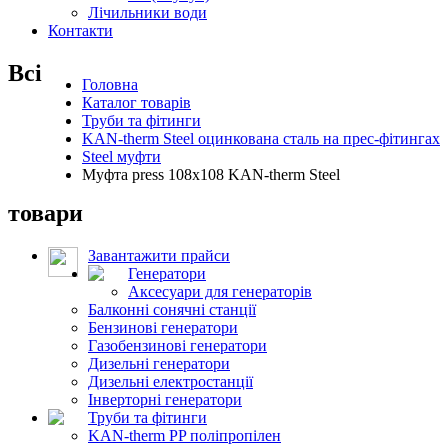
Лічильники води
Контакти
Всі
Головна
Каталог товарів
Труби та фітинги
KAN-therm Steel оцинкована сталь на прес-фітингах
Steel муфти
Муфта press 108x108 KAN-therm Steel
товари
Завантажити прайси
Генератори
Аксесуари для генераторів
Балконні сонячні станції
Бензинові генератори
Газобензинові генератори
Дизельні генератори
Дизельні електростанції
Інверторні генератори
Труби та фітинги
KAN-therm PP поліпропілен