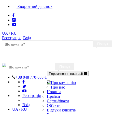
Зворотний дзвінок
UA
/
RU
Реєстрація
|
Вхід
Пошук
Пошук
Перемкнення навігації
+38 048 770-888-1
Про компанію
Про нас
Новини
Реєстрація
Прайси
|
Сертифікати
Вхід
Об'єкти
UA
/
RU
Відгуки клієнтів