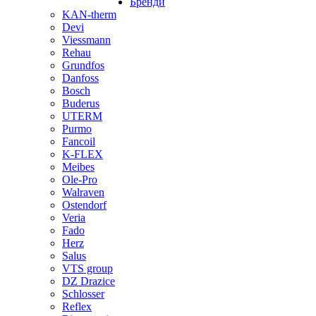
Бренди
KAN-therm
Devi
Viessmann
Rehau
Grundfos
Danfoss
Bosch
Buderus
UTERM
Purmo
Fancoil
K-FLEX
Meibes
Ole-Pro
Walraven
Ostendorf
Veria
Fado
Herz
Salus
VTS group
DZ Drazice
Schlosser
Reflex