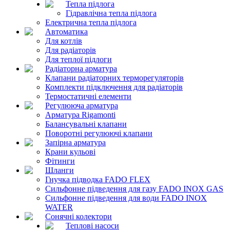
Тепла підлога
Гідравлічна тепла підлога
Електрична тепла підлога
Автоматика
Для котлів
Для радіаторів
Для теплої підлоги
Радіаторна арматура
Клапани радіаторних терморегуляторів
Комплекти підключення для радіаторів
Термостатичні елементи
Регулююча арматура
Арматура Rigamonti
Балансувальні клапани
Поворотні регулюючі клапани
Запірна арматура
Крани кульові
Фітинги
Шланги
Гнучка підводка FADO FLEX
Сильфонне підведення для газу FADO INOX GAS
Сильфонне підведення для води FADO INOX
WATER
Сонячні колектори
Теплові насоси