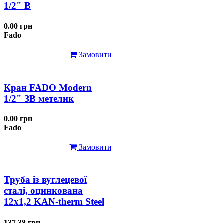
1/2" В
0.00 грн
Fado
Замовити
Кран FADO Modern
1/2" ЗВ метелик
0.00 грн
Fado
Замовити
Труба із вуглецевої
сталі, оцинкована
12x1,2 KAN-therm Steel
137.38 грн