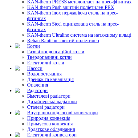
KAN-therm PRESS металопласт на прес-фітингах
KAN-therm Push зшитий поліетилен PEX
KAN-therm Inox нержавіюча сталь на прес-
фітингах
KAN-therm Steel оцинкована сталь на прес-
фітингах
KAN-therm Ultraline система на натяжному кільці
Rehau Rautitan зшитий поліетилен
Котли
Газові конденсаційні котли
Твердопаливні котли
Електричні котли
Насоси
Водопостачання
Дренаж та каналізація
Опалення
Радіатори
Біметалеві радіатори
Дизайнерські радіатори
Сталеві радіатори
Внутрішньопідлогові конвектори
Природна конвекція
Примусова конвекція
Додаткове обладнання
Електричні конвектори