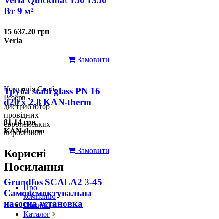
Veria Quickmat 150 1350
Вт 9 м²
15 637.20 грн
Veria
Замовити
Компанія Снаб-
Труба stabi glass PN 16
Резерв -
d20 х 2,8 KAN-therm
дистриб'ютор
провідних
81.14 грн
європейських
KAN-therm
виробників
Замовити
Корисні
Посилання
Grundfos SCALA2 3-45
Про
Самовсмоктувальна
компанію
насосна установка
Новини
Каталог