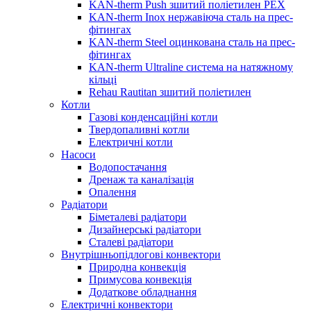
KAN-therm Push зшитий поліетилен PEX
KAN-therm Inox нержавіюча сталь на прес-
фітингах
KAN-therm Steel оцинкована сталь на прес-
фітингах
KAN-therm Ultraline система на натяжному
кільці
Rehau Rautitan зшитий поліетилен
Котли
Газові конденсаційні котли
Твердопаливні котли
Електричні котли
Насоси
Водопостачання
Дренаж та каналізація
Опалення
Радіатори
Біметалеві радіатори
Дизайнерські радіатори
Сталеві радіатори
Внутрішньопідлогові конвектори
Природна конвекція
Примусова конвекція
Додаткове обладнання
Електричні конвектори