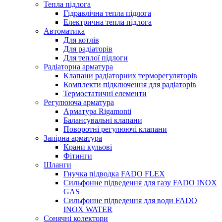
Тепла підлога
Гідравлічна тепла підлога
Електрична тепла підлога
Автоматика
Для котлів
Для радіаторів
Для теплої підлоги
Радіаторна арматура
Клапани радіаторних терморегуляторів
Комплекти підключення для радіаторів
Термостатичні елементи
Регулююча арматура
Арматура Rigamonti
Балансувальні клапани
Поворотні регулюючі клапани
Запірна арматура
Крани кульові
Фітинги
Шланги
Гнучка підводка FADO FLEX
Сильфонне підведення для газу FADO INOX
GAS
Сильфонне підведення для води FADO
INOX WATER
Сонячні колектори