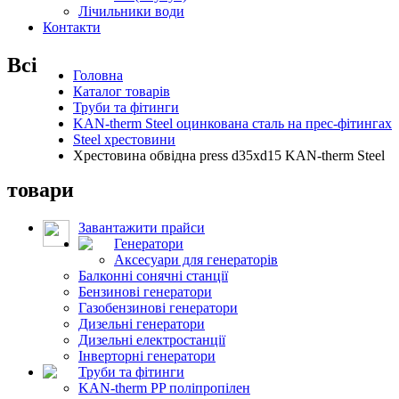
Лічильники води
Контакти
Всі
Головна
Каталог товарів
Труби та фітинги
KAN-therm Steel оцинкована сталь на прес-фітингах
Steel хрестовини
Хрестовина обвідна press d35xd15 KAN-therm Steel
товари
Завантажити прайси
Генератори
Аксесуари для генераторів
Балконні сонячні станції
Бензинові генератори
Газобензинові генератори
Дизельні генератори
Дизельні електростанції
Інверторні генератори
Труби та фітинги
KAN-therm PP поліпропілен