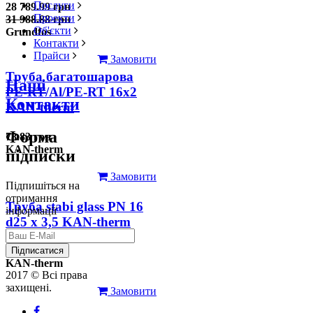
Послуги
28 789.99 грн
Проекти
31 988.88 грн
Об'єкти
Grundfos
Контакти
Прайси
Замовити
Труба багатошарова
Наші
PE-RT/Al/PE-RT 16x2
Контакти
KAN-therm
Форма
78.83 грн
KAN-therm
підписки
Замовити
Підпишіться на
отримання
Труба stabi glass PN 16
інформації
d25 х 3,5 KAN-therm
126.31 грн
Підписатися
KAN-therm
2017 © Всі права
захищені.
Замовити