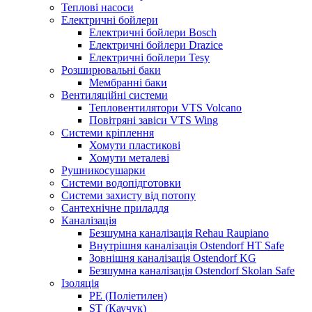
Теплові насоси
Електричні бойлери
Електричні бойлери Bosch
Електричні бойлери Drazice
Електричні бойлери Tesy
Розширювальні баки
Мембранні баки
Вентиляційні системи
Тепловентилятори VTS Volcano
Повітряні завіси VTS Wing
Системи кріплення
Хомути пластикові
Хомути металеві
Рушникосушарки
Системи водопідготовки
Системи захисту від потопу
Сантехнічне приладдя
Каналізація
Безшумна каналізація Rehau Raupiano
Внутрішня каналізація Ostendorf HT Safe
Зовнішня каналізація Ostendorf KG
Безшумна каналізація Ostendorf Skolan Safe
Ізоляція
PE (Поліетилен)
ST (Каучук)