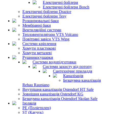
Електричні бойлери
Електричні бойлери Bosch
Електричні бойлери Drazice
Електричні бойлери Tesy
Розширювальні баки
Мембранні баки
Вентиляційні системи
Тепловентилятори VTS Volcano
Повітряні завіси VTS Wing
Системи кріплення
Хомути пластикові
Хомути металеві
Рушникосушарки
Системи водопідготовки
Системи захисту від потопу
Сантехнічне приладдя
Каналізація
Безшумна каналізація
Rehau Raupiano
Внутрішня каналізація Ostendorf HT Safe
Зовнішня каналізація Ostendorf KG
Безшумна каналізація Ostendorf Skolan Safe
Ізоляція
PE (Поліетилен)
ST (Каучук)