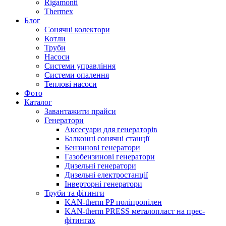
Rigamonti
Thermex
Блог
Сонячні колектори
Котли
Труби
Насоси
Системи управління
Системи опалення
Теплові насоси
Фото
Каталог
Завантажити прайси
Генератори
Аксесуари для генераторів
Балконні сонячні станції
Бензинові генератори
Газобензинові генератори
Дизельні генератори
Дизельні електростанції
Інверторні генератори
Труби та фітинги
KAN-therm PP поліпропілен
KAN-therm PRESS металопласт на прес-
фітингах