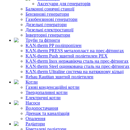
Аксесуари для генераторів
Балконні сонячні станції
Бензинові генератори
Газобензинові генератори
Дизельні генератори
Дизельні електростанції
Інверторні генератори
Труби та фітинги
KAN-therm PP поліпропілен
KAN-therm PRESS металопласт на прес-фітингах
KAN-therm Push зшитий поліетилен PEX
KAN-therm Inox нержавіюча сталь на прес-фітингах
KAN-therm Steel оцинкована сталь на прес-фітингах
KAN-therm Ultraline система на натяжному кільці
Rehau Rautitan зшитий поліетилен
Котли
Газові конденсаційні котли
Твердопаливні котли
Електричні котли
Насоси
Водопостачання
Дренаж та каналізація
Опалення
Радіатори
Біметалеві радіатори