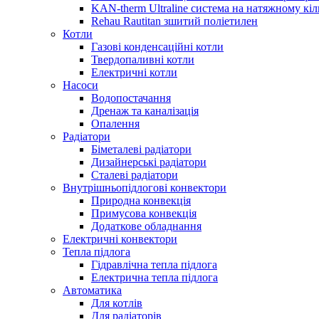
KAN-therm Ultraline система на натяжному кіл
Rehau Rautitan зшитий поліетилен
Котли
Газові конденсаційні котли
Твердопаливні котли
Електричні котли
Насоси
Водопостачання
Дренаж та каналізація
Опалення
Радіатори
Біметалеві радіатори
Дизайнерські радіатори
Сталеві радіатори
Внутрішньопідлогові конвектори
Природна конвекція
Примусова конвекція
Додаткове обладнання
Електричні конвектори
Тепла підлога
Гідравлічна тепла підлога
Електрична тепла підлога
Автоматика
Для котлів
Для радіаторів