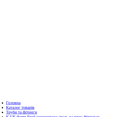
Головна
Каталог товарів
Труби та фітинги
KAN-therm Steel оцинкована сталь на прес-фітингах