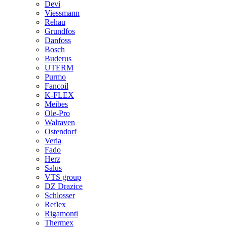
Devi
Viessmann
Rehau
Grundfos
Danfoss
Bosch
Buderus
UTERM
Purmo
Fancoil
K-FLEX
Meibes
Ole-Pro
Walraven
Ostendorf
Veria
Fado
Herz
Salus
VTS group
DZ Drazice
Schlosser
Reflex
Rigamonti
Thermex