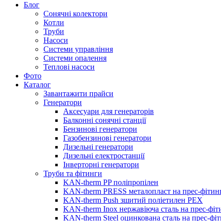
Блог
Сонячні колектори
Котли
Труби
Насоси
Системи управління
Системи опалення
Теплові насоси
Фото
Каталог
Завантажити прайси
Генератори
Аксесуари для генераторів
Балконні сонячні станції
Бензинові генератори
Газобензинові генератори
Дизельні генератори
Дизельні електростанції
Інверторні генератори
Труби та фітинги
KAN-therm PP поліпропілен
KAN-therm PRESS металопласт на прес-фітин
KAN-therm Push зшитий поліетилен PEX
KAN-therm Inox нержавіюча сталь на прес-фіт
KAN-therm Steel оцинкована сталь на прес-фі