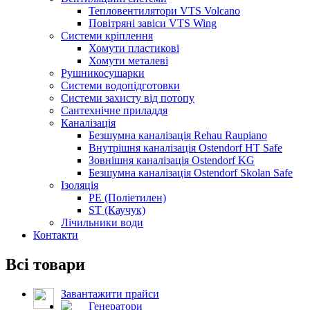
Тепловентилятори VTS Volcano
Повітряні завіси VTS Wing
Системи кріплення
Хомути пластикові
Хомути металеві
Рушникосушарки
Системи водопідготовки
Системи захисту від потопу
Сантехнічне приладдя
Каналізація
Безшумна каналізація Rehau Raupiano
Внутрішня каналізація Ostendorf HT Safe
Зовнішня каналізація Ostendorf KG
Безшумна каналізація Ostendorf Skolan Safe
Ізоляція
PE (Поліетилен)
ST (Каучук)
Лічильники води
Контакти
Всі товари
Завантажити прайси
Генератори