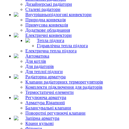
Дизайнерські радіатори
Сталеві радіатори
Внутрішньопідлогові конвектори
Природна конвекція
Примусова конвекція
Додаткове обладнання
Електричні конвектори
Тепла підлога
Гідравлічна тепла підлога
Електрична тепла підлога
Автоматика
Для котлів
Для радіаторів
Для теплої підлоги
Радіаторна арматура
Клапани радіаторних терморегуляторів
Комплекти підключення для радіаторів
Термостатичні елементи
Регулююча арматура
Арматура Rigamonti
Балансувальні клапани
Поворотні регулюючі клапани
Запірна арматура
Крани кульові
Фітинги