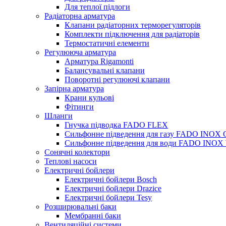
Для теплої підлоги
Радіаторна арматура
Клапани радіаторних терморегуляторів
Комплекти підключення для радіаторів
Термостатичні елементи
Регулююча арматура
Арматура Rigamonti
Балансувальні клапани
Поворотні регулюючі клапани
Запірна арматура
Крани кульові
Фітинги
Шланги
Гнучка підводка FADO FLEX
Сильфонне підведення для газу FADO INOX
Сильфонне підведення для води FADO INO
Сонячні колектори
Теплові насоси
Електричні бойлери
Електричні бойлери Bosch
Електричні бойлери Drazice
Електричні бойлери Tesy
Розширювальні баки
Мембранні баки
Вентиляційні системи