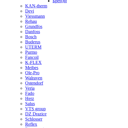
Бренди
KAN-therm
Devi
Viessmann
Rehau
Grundfos
Danfoss
Bosch
Buderus
UTERM
Purmo
Fancoil
K-FLEX
Meibes
Ole-Pro
Walraven
Ostendorf
Veria
Fado
Herz
Salus
VTS group
DZ Drazice
Schlosser
Reflex