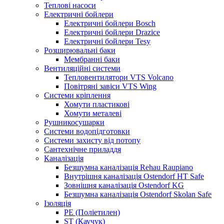
Теплові насоси
Електричні бойлери
Електричні бойлери Bosch
Електричні бойлери Drazice
Електричні бойлери Tesy
Розширювальні баки
Мембранні баки
Вентиляційні системи
Тепловентилятори VTS Volcano
Повітряні завіси VTS Wing
Системи кріплення
Хомути пластикові
Хомути металеві
Рушникосушарки
Системи водопідготовки
Системи захисту від потопу
Сантехнічне приладдя
Каналізація
Безшумна каналізація Rehau Raupiano
Внутрішня каналізація Ostendorf HT Safe
Зовнішня каналізація Ostendorf KG
Безшумна каналізація Ostendorf Skolan Safe
Ізоляція
PE (Поліетилен)
ST (Каучук)