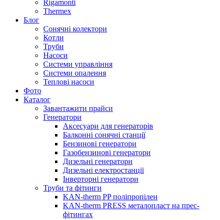
Rigamonti
Thermex
Блог
Сонячні колектори
Котли
Труби
Насоси
Системи управління
Системи опалення
Теплові насоси
Фото
Каталог
Завантажити прайси
Генератори
Аксесуари для генераторів
Балконні сонячні станції
Бензинові генератори
Газобензинові генератори
Дизельні генератори
Дизельні електростанції
Інверторні генератори
Труби та фітинги
KAN-therm PP поліпропілен
KAN-therm PRESS металопласт на прес-
фітингах