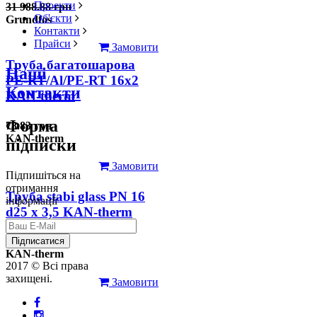
Проекти
31 988.88 грн
Об'єкти
Grundfos
Контакти
Прайси
Замовити
Труба багатошарова
Наші
PE-RT/Al/PE-RT 16x2
Контакти
KAN-therm
Форма
78.83 грн
KAN-therm
підписки
Замовити
Підпишіться на
отримання
Труба stabi glass PN 16
інформації
d25 х 3,5 KAN-therm
126.31 грн
Підписатися
KAN-therm
2017 © Всі права
захищені.
Замовити