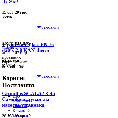
Вт 9 м²
15 637.20 грн
Veria
Замовити
Компанія Снаб-
Труба stabi glass PN 16
Резерв -
d20 х 2,8 KAN-therm
дистриб'ютор
провідних
81.14 грн
європейських
KAN-therm
виробників
Замовити
Корисні
Посилання
Grundfos SCALA2 3-45
Про
Самовсмоктувальна
компанію
насосна установка
Новини
Каталог
Послуги
28 789.99 грн