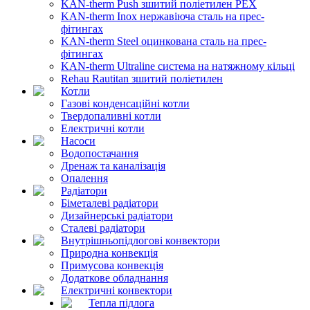
KAN-therm Push зшитий поліетилен PEX
KAN-therm Inox нержавіюча сталь на прес-
фітингах
KAN-therm Steel оцинкована сталь на прес-
фітингах
KAN-therm Ultraline система на натяжному кільці
Rehau Rautitan зшитий поліетилен
Котли
Газові конденсаційні котли
Твердопаливні котли
Електричні котли
Насоси
Водопостачання
Дренаж та каналізація
Опалення
Радіатори
Біметалеві радіатори
Дизайнерські радіатори
Сталеві радіатори
Внутрішньопідлогові конвектори
Природна конвекція
Примусова конвекція
Додаткове обладнання
Електричні конвектори
Тепла підлога