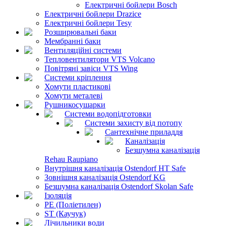
Електричні бойлери Bosch
Електричні бойлери Drazice
Електричні бойлери Tesy
Розширювальні баки
Мембранні баки
Вентиляційні системи
Тепловентилятори VTS Volcano
Повітряні завіси VTS Wing
Системи кріплення
Хомути пластикові
Хомути металеві
Рушникосушарки
Системи водопідготовки
Системи захисту від потопу
Сантехнічне приладдя
Каналізація
Безшумна каналізація
Rehau Raupiano
Внутрішня каналізація Ostendorf HT Safe
Зовнішня каналізація Ostendorf KG
Безшумна каналізація Ostendorf Skolan Safe
Ізоляція
PE (Поліетилен)
ST (Каучук)
Лічильники води