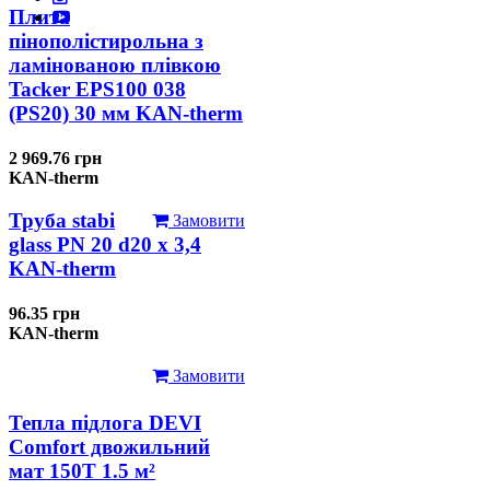
Плита
пінополістирольна з
ламінованою плівкою
Tacker EPS100 038
(PS20) 30 мм KAN-therm
2 969.76 грн
KAN-therm
Труба stabi
Замовити
glass PN 20 d20 х 3,4
KAN-therm
96.35 грн
KAN-therm
Замовити
Тепла підлога DEVI
Comfort двожильний
мат 150T 1.5 м²