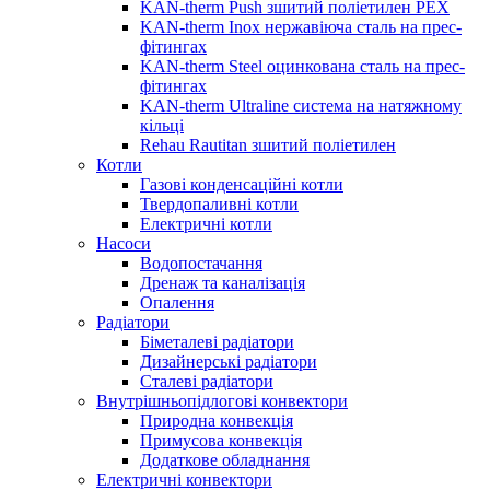
KAN-therm Push зшитий поліетилен PEX
KAN-therm Inox нержавіюча сталь на прес-
фітингах
KAN-therm Steel оцинкована сталь на прес-
фітингах
KAN-therm Ultraline система на натяжному
кільці
Rehau Rautitan зшитий поліетилен
Котли
Газові конденсаційні котли
Твердопаливні котли
Електричні котли
Насоси
Водопостачання
Дренаж та каналізація
Опалення
Радіатори
Біметалеві радіатори
Дизайнерські радіатори
Сталеві радіатори
Внутрішньопідлогові конвектори
Природна конвекція
Примусова конвекція
Додаткове обладнання
Електричні конвектори