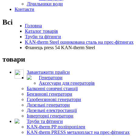
Лічильники води
Контакти
Всі
Головна
Каталог товарів
Труби та фітинги
KAN-therm Steel оцинкована сталь на прес-фітингах
Фланець press 54 KAN-therm Steel
товари
Завантажити прайси
Генератори
Аксесуари для генераторів
Балконні сонячні станції
Бензинові генератори
Газобензинові генератори
Дизельні генератори
Дизельні електростанції
Інверторні генератори
Труби та фітинги
KAN-therm PP поліпропілен
KAN-therm PRESS металопласт на прес-фітингах