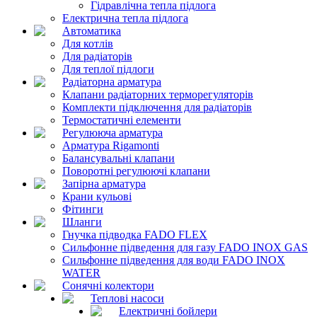
Гідравлічна тепла підлога
Електрична тепла підлога
Автоматика
Для котлів
Для радіаторів
Для теплої підлоги
Радіаторна арматура
Клапани радіаторних терморегуляторів
Комплекти підключення для радіаторів
Термостатичні елементи
Регулююча арматура
Арматура Rigamonti
Балансувальні клапани
Поворотні регулюючі клапани
Запірна арматура
Крани кульові
Фітинги
Шланги
Гнучка підводка FADO FLEX
Сильфонне підведення для газу FADO INOX GAS
Сильфонне підведення для води FADO INOX
WATER
Сонячні колектори
Теплові насоси
Електричні бойлери