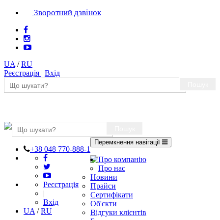
Зворотний дзвінок
UA
/
RU
Реєстрація
|
Вхід
Пошук
Пошук
Перемкнення навігації
+38 048 770-888-1
Про компанію
Про нас
Новини
Реєстрація
Прайси
|
Сертифікати
Вхід
Об'єкти
UA
/
RU
Відгуки клієнтів