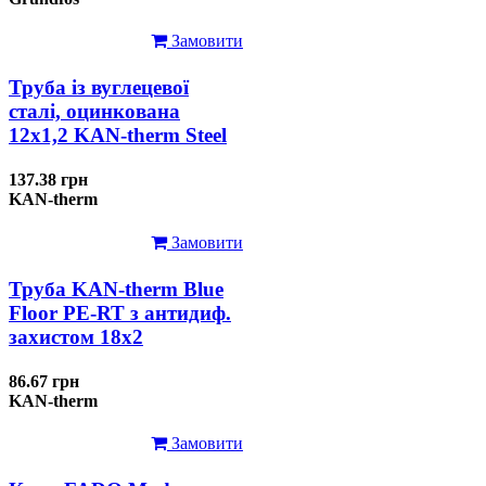
Замовити
Труба із вуглецевої
сталі, оцинкована
12x1,2 KAN-therm Steel
137.38 грн
KAN-therm
Замовити
Труба KAN-therm Blue
Floor PE-RT з антидиф.
захистом 18х2
86.67 грн
KAN-therm
Замовити