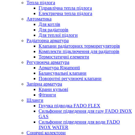
Тепла підлога
Гідравлічна тепла підлога
Електрична тепла підлога
Автоматика
Для котлів
Для радіаторів
Для теплої підлоги
Радіаторна арматура
Клапани радіаторних терморегуляторів
Комплекти підключення для радіаторів
Термостатичні елементи
Регулююча арматура
Арматура Rigamonti
Балансувальні клапани
Поворотні регулюючі клапани
Запірна арматура
Крани кульові
Фітинги
Шланги
Гнучка підводка FADO FLEX
Сильфонне підведення для газу FADO INOX
GAS
Сильфонне підведення для води FADO
INOX WATER
Сонячні колектори