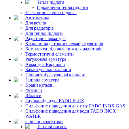
Тепла підлога
Гідравлічна тепла підлога
Електрична тепла підлога
Автоматика
Для котлів
Для радіаторів
Для теплої підлоги
Радіаторна арматура
Клапани радіаторних терморегуляторів
Комплекти підключення для радіаторів
Термостатичні елементи
Регулююча арматура
Арматура Rigamonti
Балансувальні клапани
Поворотні регулюючі клапани
Запірна арматура
Крани кульові
Фітинги
Шланги
Гнучка підводка FADO FLEX
Сильфонне підведення для газу FADO INOX GAS
Сильфонне підведення для води FADO INOX
WATER
Сонячні колектори
Теплові насоси