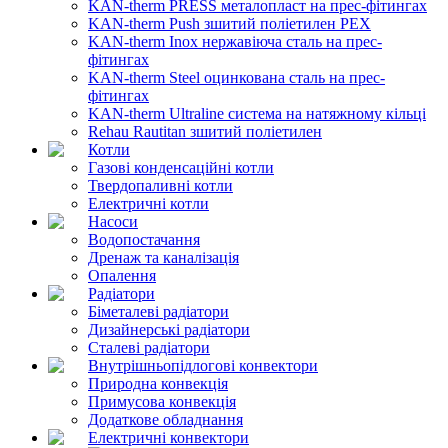
KAN-therm PRESS металопласт на прес-фітингах
KAN-therm Push зшитий поліетилен PEX
KAN-therm Inox нержавіюча сталь на прес-
фітингах
KAN-therm Steel оцинкована сталь на прес-
фітингах
KAN-therm Ultraline система на натяжному кільці
Rehau Rautitan зшитий поліетилен
Котли
Газові конденсаційні котли
Твердопаливні котли
Електричні котли
Насоси
Водопостачання
Дренаж та каналізація
Опалення
Радіатори
Біметалеві радіатори
Дизайнерські радіатори
Сталеві радіатори
Внутрішньопідлогові конвектори
Природна конвекція
Примусова конвекція
Додаткове обладнання
Електричні конвектори