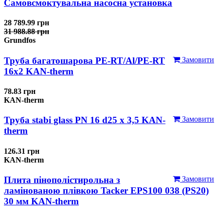
Самовсмоктувальна насосна установка
28 789.99 грн
31 988.88 грн
Grundfos
Труба багатошарова PE-RT/Al/PE-RT
Замовити
16x2 KAN-therm
78.83 грн
KAN-therm
Труба stabi glass PN 16 d25 х 3,5 KAN-
Замовити
therm
126.31 грн
KAN-therm
Плита пінополістирольна з
Замовити
ламінованою плівкою Tacker EPS100 038 (PS20)
30 мм KAN-therm