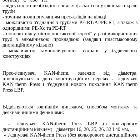
- відсутністю необхідності зняття фаски із внутрішнього краю
труби
- точним позиціонуванням прес-кліщів на кільці
- можливістю з'єднання з трубами PE-RT/AI/PE-RT, а також з
однорідними PE-Xc та PE-RT
- повною відсутністю контактної корозії у разі використання
труб з алюмінієвою прокладкою (завдяки пластмасовому
дистанційному кільцю)
- можливістю замонолічування з'єднань у будівельних
конструкціях
Прес-з'єднувачі KAN-therm, залежно від діаметра,
пропонуються в двох конструкційних версіях - з'єднувачі
KAN-therm Press і з'єднувачі нового покоління KAN-therm
Press LBP.
Відрізняються зовнішнім виглядом, способом монтажу та
деякими іншими функціями:
- з'єднувачі KAN-therm Press LBP (з кольоровим
дистанційним кільцем) - діаметри 16, 20, 25, 26, 32 І 40 мм,
- з'єднувачі KAN-therm Press (без кольорового дистанційного