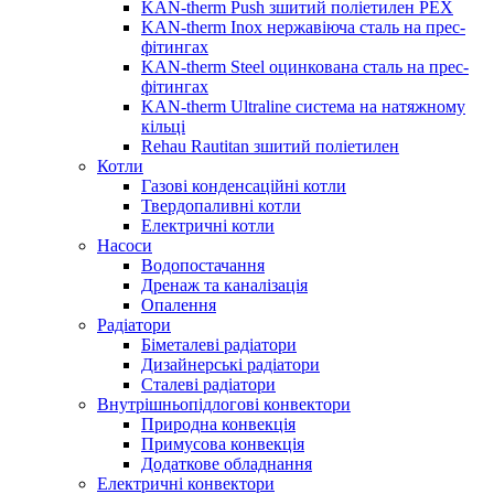
KAN-therm Push зшитий поліетилен PEX
KAN-therm Inox нержавіюча сталь на прес-
фітингах
KAN-therm Steel оцинкована сталь на прес-
фітингах
KAN-therm Ultraline система на натяжному
кільці
Rehau Rautitan зшитий поліетилен
Котли
Газові конденсаційні котли
Твердопаливні котли
Електричні котли
Насоси
Водопостачання
Дренаж та каналізація
Опалення
Радіатори
Біметалеві радіатори
Дизайнерські радіатори
Сталеві радіатори
Внутрішньопідлогові конвектори
Природна конвекція
Примусова конвекція
Додаткове обладнання
Електричні конвектори