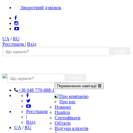
Зворотний дзвінок
UA
/
RU
Реєстрація
|
Вхід
Пошук
Пошук
Перемкнення навігації
+38 048 770-888-1
Про компанію
Про нас
Новини
Реєстрація
Прайси
|
Сертифікати
Вхід
Об'єкти
UA
/
RU
Відгуки клієнтів