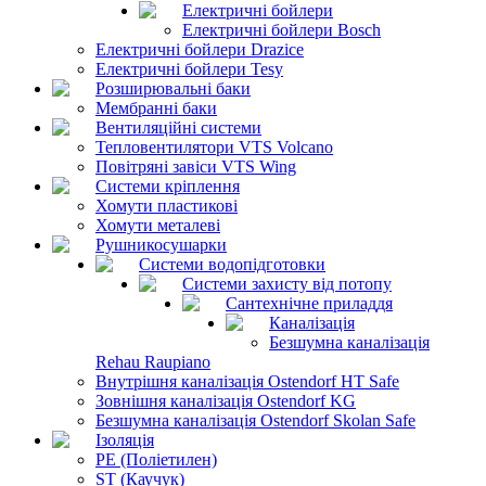
Електричні бойлери
Електричні бойлери Bosch
Електричні бойлери Drazice
Електричні бойлери Tesy
Розширювальні баки
Мембранні баки
Вентиляційні системи
Тепловентилятори VTS Volcano
Повітряні завіси VTS Wing
Системи кріплення
Хомути пластикові
Хомути металеві
Рушникосушарки
Системи водопідготовки
Системи захисту від потопу
Сантехнічне приладдя
Каналізація
Безшумна каналізація
Rehau Raupiano
Внутрішня каналізація Ostendorf HT Safe
Зовнішня каналізація Ostendorf KG
Безшумна каналізація Ostendorf Skolan Safe
Ізоляція
PE (Поліетилен)
ST (Каучук)