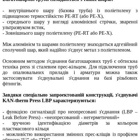
- внутрішнього шару (базова труба) із поліетилену з
підвищеною термостійкістю PE-RT (або PE-X),
- середнього шару у вигляді алюмінієвої стрічки, звареної
ультразвуком встик,
- Зовнішнього шару поліетилену (PE-RT або PE-X).
Між алюмінієм та шарами поліетилену знаходиться адгезійний
сполучний шар, який надійно з'єднує метал з поліетиленом.
Основним методом з'єднання багатошарових труб є обтискна
техніка press зі сталевим прес-кільцем. Для підключення труб
до опалювальних приладів і арматури можна також
застосовувати з'єднувальні з'єднання на базі різьбових
фітингів.
Завдяки спеціально запроектованій конструкції, з'єднувачі
KAN-therm Press LBP характеризуються:
- функцією сигналізації про неопресовані з'єднання (LBP –
Leak Before Press) - «неопресований - негерметичний»
- зручною ідентифікацією діаметрів за кольором
пластмасового кільця
- можливістю використання змінних прес-кліщів із профілем
обтиску “U” або “TH”