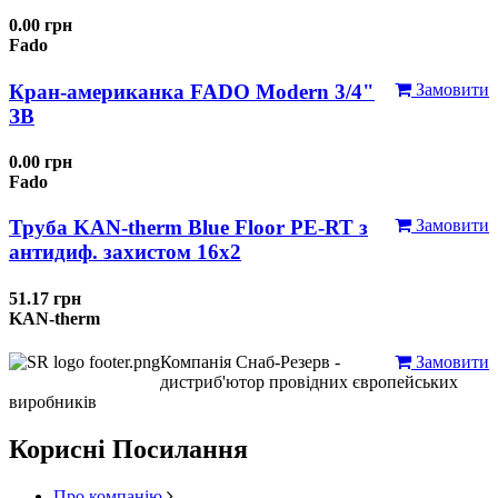
0.00 грн
Fado
Кран-американка FADO Modern 3/4"
Замовити
ЗВ
0.00 грн
Fado
Труба KAN-therm Blue Floor PE-RT з
Замовити
антидиф. захистом 16х2
51.17 грн
KAN-therm
Компанія Снаб-Резерв -
Замовити
дистриб'ютор провідних європейських
виробників
Корисні Посилання
Про компанію