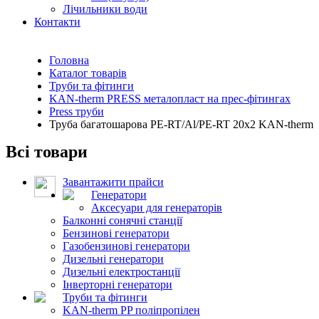
Лічильники води
Контакти
Головна
Каталог товарів
Труби та фітинги
KAN-therm PRESS металопласт на прес-фітингах
Press труби
Труба багатошарова PE-RT/Al/PE-RT 20x2 KAN-therm
Всі товари
Завантажити прайси
Генератори
Аксесуари для генераторів
Балконні сонячні станції
Бензинові генератори
Газобензинові генератори
Дизельні генератори
Дизельні електростанції
Інверторні генератори
Труби та фітинги
KAN-therm PP поліпропілен