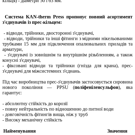
кільця) - діаметри 50 і 63 мм.
Система KAN-therm Press пропонує повний асортимент
з'єднувачів із прес-кільцем:
- відводи, трійники, двосторонні з'єднувачі,
- відводи, трійники та інші фітинги з мідними нікельованими
трубками 15 мм для підключення опалювальних приладів та
арматури,
- з'єднувачі із зовнішнім та внутрішнім різьбленням, а також
конусні з'єднувачі,
- фіксовані відводи та трійники (гнізда для крана), прес-
з'єднувачі для міжсистемних з'єднань.
Під час виробництва прес-з'єднувачів застосовується сировина
нового покоління — PPSU (
поліфеніленсульфон
), яка
гарантує:
- абсолютну стійкість до корозії
- повну нейтральність по відношенню до питної води
- довговічність фітингів вища, ніж у труб
- Високу механічну стійкість
Найменування
Значення