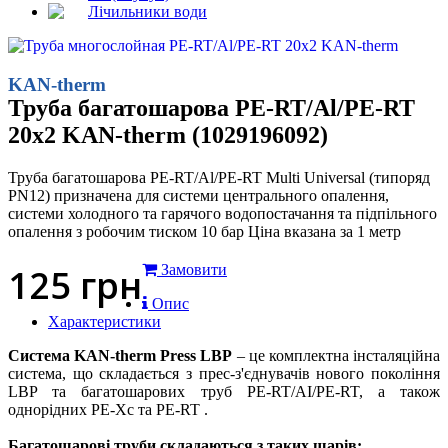
Лічильники води
KAN-therm
Труба багатошарова PE-RT/Al/PE-RT
20x2 KAN-therm (1029196092)
Труба багатошарова PE-RT/Al/PE-RT Multi Universal (типоряд
PN12) призначена для системи центрального опалення,
системи холодного та гарячого водопостачання та підпільного
опалення з робочим тиском 10 бар Ціна вказана за 1 метр
125
грн
Замовити
Опис
Характеристики
Система KAN-therm Press LBP
– це комплектна інсталяційна
система, що складається з прес-з'єднувачів нового покоління
LBP та багатошарових труб PE-RT/AI/PE-RT, а також
однорідних PE-Xc та PE-RT .
Багатошарові труби складаються з таких шарів: