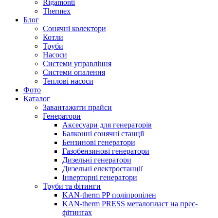
Rigamonti
Thermex
Блог
Сонячні колектори
Котли
Труби
Насоси
Системи управління
Системи опалення
Теплові насоси
Фото
Каталог
Завантажити прайси
Генератори
Аксесуари для генераторів
Балконні сонячні станції
Бензинові генератори
Газобензинові генератори
Дизельні генератори
Дизельні електростанції
Інверторні генератори
Труби та фітинги
KAN-therm PP поліпропілен
KAN-therm PRESS металопласт на прес-
фітингах