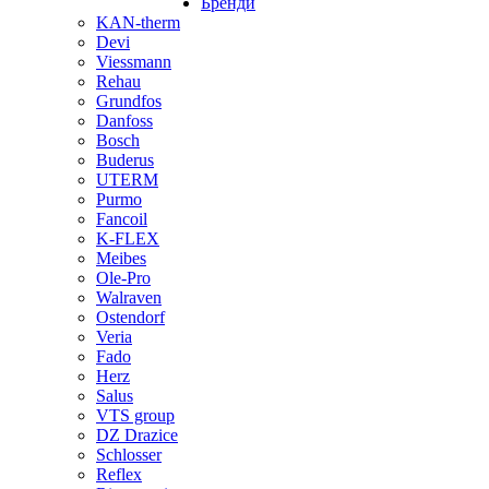
Бренди
KAN-therm
Devi
Viessmann
Rehau
Grundfos
Danfoss
Bosch
Buderus
UTERM
Purmo
Fancoil
K-FLEX
Meibes
Ole-Pro
Walraven
Ostendorf
Veria
Fado
Herz
Salus
VTS group
DZ Drazice
Schlosser
Reflex