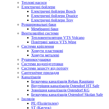
Теплові насоси
Електричні бойлери
Електричні бойлери Bosch
Електричні бойлери Drazice
Електричні бойлери Tesy
Розширювальні баки
Мембранні баки
Вентиляційні системи
Тепловентилятори VTS Volcano
Повітряні завіси VTS Wing
Системи кріплення
Хомути пластикові
Хомути металеві
Рушникосушарки
Системи водопідготовки
Системи захисту від потопу
Сантехнічне приладдя
Каналізація
Безшумна каналізація Rehau Raupiano
Внутрішня каналізація Ostendorf HT Safe
Зовнішня каналізація Ostendorf KG
Безшумна каналізація Ostendorf Skolan Safe
Ізоляція
PE (Поліетилен)
ST (Каучук)