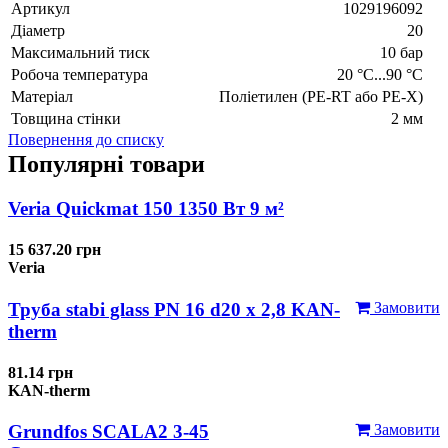
Артикул
1029196092
Діаметр
20
Максимальний тиск
10 бар
Робоча температура
20 °C...90 °C
Матеріал
Поліетилен (PE-RT або PE-X)
Товщина стінки
2 мм
Повернення до списку
Популярні товари
Veria Quickmat 150 1350 Вт 9 м²
15 637.20 грн
Veria
Труба stabi glass PN 16 d20 х 2,8 KAN-
Замовити
therm
81.14 грн
KAN-therm
Grundfos SCALA2 3-45
Замовити