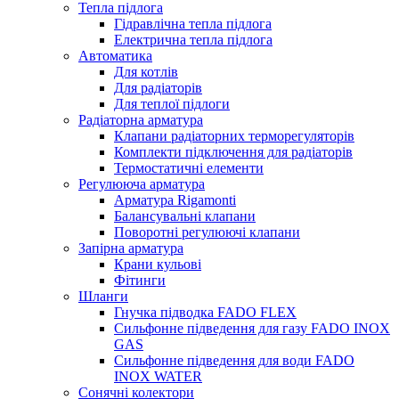
Тепла підлога
Гідравлічна тепла підлога
Електрична тепла підлога
Автоматика
Для котлів
Для радіаторів
Для теплої підлоги
Радіаторна арматура
Клапани радіаторних терморегуляторів
Комплекти підключення для радіаторів
Термостатичні елементи
Регулююча арматура
Арматура Rigamonti
Балансувальні клапани
Поворотні регулюючі клапани
Запірна арматура
Крани кульові
Фітинги
Шланги
Гнучка підводка FADO FLEX
Сильфонне підведення для газу FADO INOX
GAS
Сильфонне підведення для води FADO
INOX WATER
Сонячні колектори