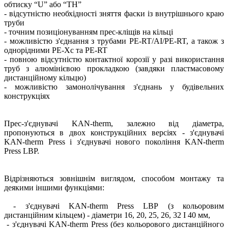
обтиску “U” або “TH”
- відсутністю необхідності зняття фаски із внутрішнього краю
труби
- точним позиціонуванням прес-кліщів на кільці
- можливістю з'єднання з трубами PE-RT/AI/PE-RT, а також з
однорідними PE-Xc та PE-RT
- повною відсутністю контактної корозії у разі використання
труб з алюмінієвою прокладкою (завдяки пластмасовому
дистанційному кільцю)
- можливістю замонолічування з'єднань у будівельних
конструкціях
Прес-з'єднувачі KAN-therm, залежно від діаметра,
пропонуються в двох конструкційних версіях - з'єднувачі
KAN-therm Press і з'єднувачі нового покоління KAN-therm
Press LBP.
Відрізняються зовнішнім виглядом, способом монтажу та
деякими іншими функціями:
- з'єднувачі KAN-therm Press LBP (з кольоровим
дистанційним кільцем) - діаметри 16, 20, 25, 26, 32 І 40 мм,
- з'єднувачі KAN-therm Press (без кольорового дистанційного