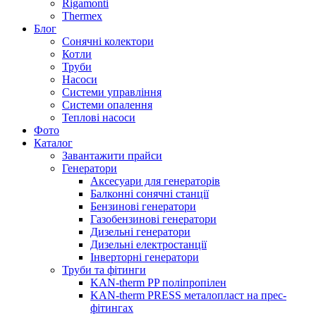
Rigamonti
Thermex
Блог
Сонячні колектори
Котли
Труби
Насоси
Системи управління
Системи опалення
Теплові насоси
Фото
Каталог
Завантажити прайси
Генератори
Аксесуари для генераторів
Балконні сонячні станції
Бензинові генератори
Газобензинові генератори
Дизельні генератори
Дизельні електростанції
Інверторні генератори
Труби та фітинги
KAN-therm PP поліпропілен
KAN-therm PRESS металопласт на прес-
фітингах