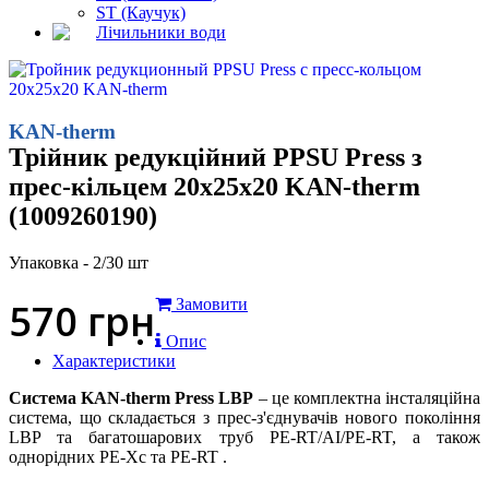
ST (Каучук)
Лічильники води
KAN-therm
Трійник редукційний PPSU Press з
прес-кільцем 20х25х20 KAN-therm
(1009260190)
Упаковка - 2/30 шт
570
грн
Замовити
Опис
Характеристики
Система KAN-therm Press LBP
– це комплектна інсталяційна
система, що складається з прес-з'єднувачів нового покоління
LBP та багатошарових труб PE-RT/AI/PE-RT, а також
однорідних PE-Xc та PE-RT .