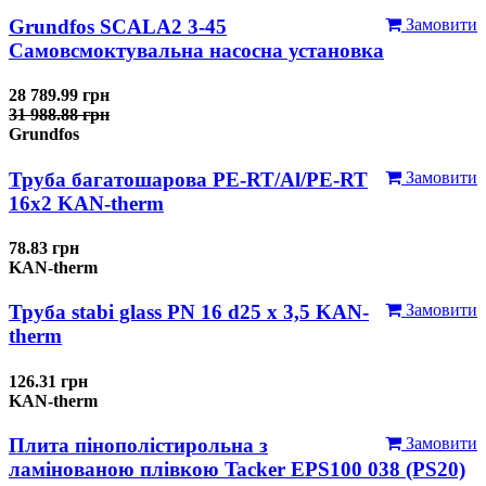
Grundfos SCALA2 3-45
Замовити
Самовсмоктувальна насосна установка
28 789.99 грн
31 988.88 грн
Grundfos
Труба багатошарова PE-RT/Al/PE-RT
Замовити
16x2 KAN-therm
78.83 грн
KAN-therm
Труба stabi glass PN 16 d25 х 3,5 KAN-
Замовити
therm
126.31 грн
KAN-therm
Плита пінополістирольна з
Замовити
ламінованою плівкою Tacker EPS100 038 (PS20)