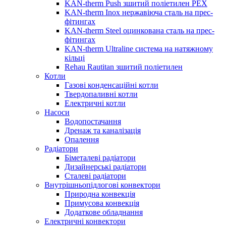
KAN-therm Push зшитий поліетилен PEX
KAN-therm Inox нержавіюча сталь на прес-
фітингах
KAN-therm Steel оцинкована сталь на прес-
фітингах
KAN-therm Ultraline система на натяжному
кільці
Rehau Rautitan зшитий поліетилен
Котли
Газові конденсаційні котли
Твердопаливні котли
Електричні котли
Насоси
Водопостачання
Дренаж та каналізація
Опалення
Радіатори
Біметалеві радіатори
Дизайнерські радіатори
Сталеві радіатори
Внутрішньопідлогові конвектори
Природна конвекція
Примусова конвекція
Додаткове обладнання
Електричні конвектори