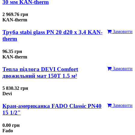
30 мм KAN-therm
2 969.76 грн
KAN-therm
Труба stabi glass PN 20 d20 х 3,4 KAN-
Замовити
therm
96.35 грн
KAN-therm
Тепла підлога DEVI Comfort
Замовити
двожильний мат 150T 1.5 м²
5 830.32 грн
Devi
Кран-американка FADO Classic PN40
Замовити
15 1/2"
0.00 грн
Fado