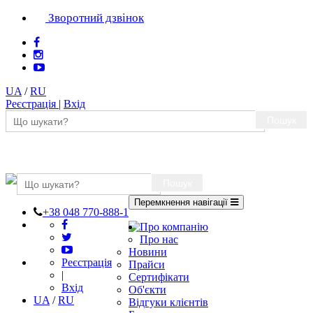
Зворотний дзвінок
UA
/
RU
Реєстрація
|
Вхід
Пошук
Пошук
Перемкнення навігації
+38 048 770-888-1
Про компанію
Про нас
Новини
Реєстрація
Прайси
|
Сертифікати
Вхід
Об'єкти
UA
/
RU
Відгуки клієнтів