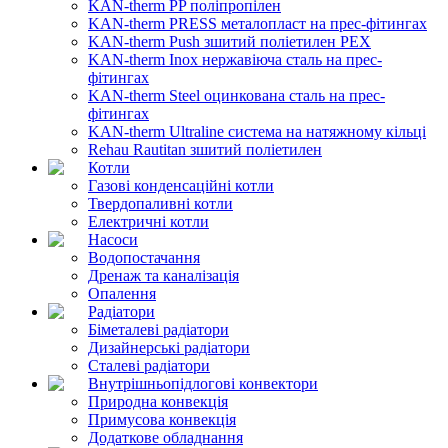
KAN-therm PP поліпропілен
KAN-therm PRESS металопласт на прес-фітингах
KAN-therm Push зшитий поліетилен PEX
KAN-therm Inox нержавіюча сталь на прес-
фітингах
KAN-therm Steel оцинкована сталь на прес-
фітингах
KAN-therm Ultraline система на натяжному кільці
Rehau Rautitan зшитий поліетилен
Котли
Газові конденсаційні котли
Твердопаливні котли
Електричні котли
Насоси
Водопостачання
Дренаж та каналізація
Опалення
Радіатори
Біметалеві радіатори
Дизайнерські радіатори
Сталеві радіатори
Внутрішньопідлогові конвектори
Природна конвекція
Примусова конвекція
Додаткове обладнання