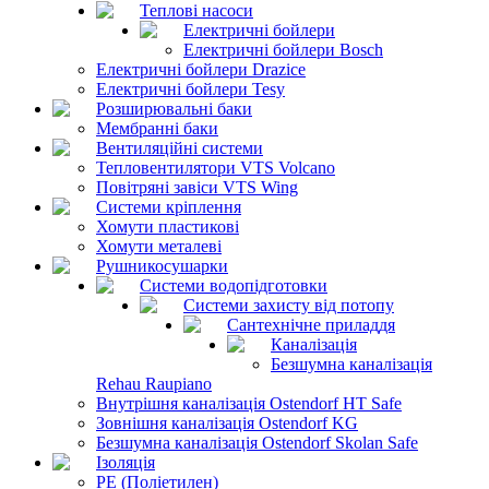
Теплові насоси
Електричні бойлери
Електричні бойлери Bosch
Електричні бойлери Drazice
Електричні бойлери Tesy
Розширювальні баки
Мембранні баки
Вентиляційні системи
Тепловентилятори VTS Volcano
Повітряні завіси VTS Wing
Системи кріплення
Хомути пластикові
Хомути металеві
Рушникосушарки
Системи водопідготовки
Системи захисту від потопу
Сантехнічне приладдя
Каналізація
Безшумна каналізація
Rehau Raupiano
Внутрішня каналізація Ostendorf HT Safe
Зовнішня каналізація Ostendorf KG
Безшумна каналізація Ostendorf Skolan Safe
Ізоляція
PE (Поліетилен)