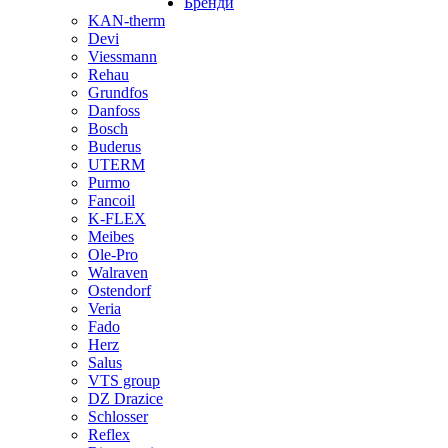
Бренди
KAN-therm
Devi
Viessmann
Rehau
Grundfos
Danfoss
Bosch
Buderus
UTERM
Purmo
Fancoil
K-FLEX
Meibes
Ole-Pro
Walraven
Ostendorf
Veria
Fado
Herz
Salus
VTS group
DZ Drazice
Schlosser
Reflex