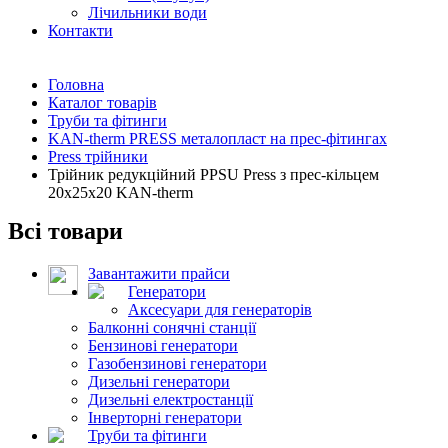
Лічильники води
Контакти
Головна
Каталог товарів
Труби та фітинги
KAN-therm PRESS металопласт на прес-фітингах
Press трійники
Трійник редукційний PPSU Press з прес-кільцем
20х25х20 KAN-therm
Всі товари
Завантажити прайси
Генератори
Аксесуари для генераторів
Балконні сонячні станції
Бензинові генератори
Газобензинові генератори
Дизельні генератори
Дизельні електростанції
Інверторні генератори
Труби та фітинги