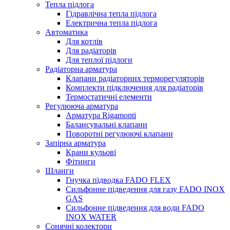
Тепла підлога
Гідравлічна тепла підлога
Електрична тепла підлога
Автоматика
Для котлів
Для радіаторів
Для теплої підлоги
Радіаторна арматура
Клапани радіаторних терморегуляторів
Комплекти підключення для радіаторів
Термостатичні елементи
Регулююча арматура
Арматура Rigamonti
Балансувальні клапани
Поворотні регулюючі клапани
Запірна арматура
Крани кульові
Фітинги
Шланги
Гнучка підводка FADO FLEX
Сильфонне підведення для газу FADO INOX
GAS
Сильфонне підведення для води FADO
INOX WATER
Сонячні колектори