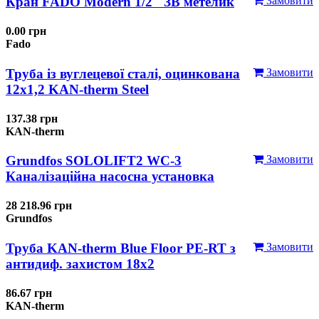
Кран FADO Modern 1/2" ЗВ метелик
Замовити
0.00 грн
Fado
Труба із вуглецевої сталі, оцинкована
Замовити
12x1,2 KAN-therm Steel
137.38 грн
KAN-therm
Grundfos SOLOLIFT2 WC-3
Замовити
Каналізаційна насосна установка
28 218.96 грн
Grundfos
Труба KAN-therm Blue Floor PE-RT з
Замовити
антидиф. захистом 18х2
86.67 грн
KAN-therm