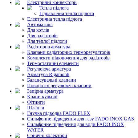
Електричні конвектори
Тепла підлога
Гідравлічна тепла підлога
Електрична тепла підлога
Автоматика
Для котлів
Для радіаторів
Для теплої підлоги
Радіаторна арматура
Клапани радіаторних терморегуляторів
Комплекти підключення для радіаторів
Термостатичні елементи
Регулююча арматура
Арматура Rigamonti
Балансувальні клапани
Поворотні регулюючі клапани
Запірна арматура
Крани кульові
Фітинги
Шланги
Гнучка підводка FADO FLEX
Сильфонне підведення для газу FADO INOX GAS
Сильфонне підведення для води FADO INOX
WATER
Сонячні колектори