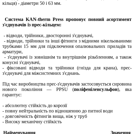
кільця) - діаметри 50 і 63 мм.
Система KAN-therm Press пропонує повний асортимент
з'єднувачів із прес-кільцем:
- відводи, трійники, двосторонні з'єднувачі,
- відводи, трійники та інші фітинги з мідними нікельованими
трубками 15 мм для підключення опалювальних приладів та
арматури,
- з'єднувачі із зовнішнім та внутрішнім різьбленням, а також
конусні з'єднувачі,
- фіксовані відводи та трійники (гнізда для крана), прес-
з'єднувачі для міжсистемних з'єднань.
Під час виробництва прес-з'єднувачів застосовується сировина
нового покоління — PPSU (
поліфеніленсульфон
), яка
гарантує:
- абсолютну стійкість до корозії
- повну нейтральність по відношенню до питної води
- довговічність фітингів вища, ніж у труб
- Високу механічну стійкість
Найменування
Значення