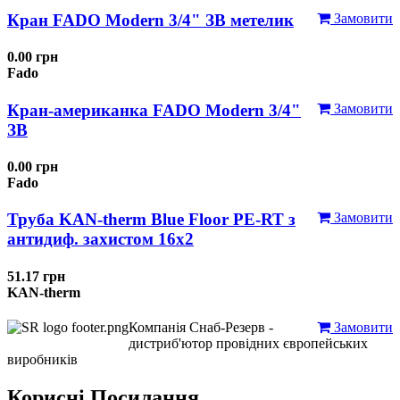
Кран FADO Modern 3/4" ЗВ метелик
Замовити
0.00 грн
Fado
Кран-американка FADO Modern 3/4"
Замовити
ЗВ
0.00 грн
Fado
Труба KAN-therm Blue Floor PE-RT з
Замовити
антидиф. захистом 16х2
51.17 грн
KAN-therm
Компанія Снаб-Резерв -
Замовити
дистриб'ютор провідних європейських
виробників
Корисні Посилання