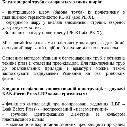
Багатошарові труби складаються з таких шарів:
- внутрішнього шару (базова труба) із поліетилену з
підвищеною термостійкістю PE-RT (або PE-X),
- середнього шару у вигляді алюмінієвої стрічки, звареної
ультразвуком встик,
- Зовнішнього шару поліетилену (PE-RT або PE-X).
Між алюмінієм та шарами поліетилену знаходиться адгезійний
сполучний шар, який надійно з'єднує метал з поліетиленом.
Основним методом з'єднання багатошарових труб є обтискна
техніка press зі сталевим прес-кільцем. Для підключення труб
до опалювальних приладів і арматури можна також
застосовувати з'єднувальні з'єднання на базі різьбових
фітингів.
Завдяки спеціально запроектованій конструкції, з'єднувачі
KAN-therm Press LBP характеризуються:
- функцією сигналізації про неопресовані з'єднання (LBP –
Leak Before Press) - «неопресований - негерметичний»
- зручною ідентифікацією діаметрів за кольором
пластмасового кільця
- можливістю використання змінних прес-кліщів із профілем