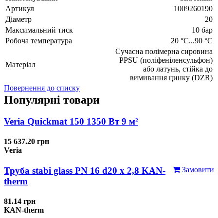
Артикул
1009260190
Діаметр
20
Максимальний тиск
10 бар
Робоча температура
20 °C...90 °C
Сучасна полімерна сировина
PPSU (поліфеніленсульфон)
Матеріал
або латунь, стійка до
вимивання цинку (DZR)
Повернення до списку
Популярні товари
Veria Quickmat 150 1350 Вт 9 м²
15 637.20 грн
Veria
Труба stabi glass PN 16 d20 х 2,8 KAN-
Замовити
therm
81.14 грн
KAN-therm