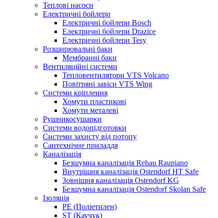
Теплові насоси
Електричні бойлери
Електричні бойлери Bosch
Електричні бойлери Drazice
Електричні бойлери Tesy
Розширювальні баки
Мембранні баки
Вентиляційні системи
Тепловентилятори VTS Volcano
Повітряні завіси VTS Wing
Системи кріплення
Хомути пластикові
Хомути металеві
Рушникосушарки
Системи водопідготовки
Системи захисту від потопу
Сантехнічне приладдя
Каналізація
Безшумна каналізація Rehau Raupiano
Внутрішня каналізація Ostendorf HT Safe
Зовнішня каналізація Ostendorf KG
Безшумна каналізація Ostendorf Skolan Safe
Ізоляція
PE (Поліетилен)
ST (Каучук)