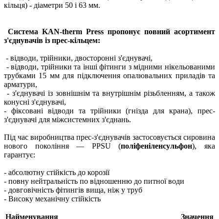
кільця) - діаметри 50 і 63 мм.
Система KAN-therm Press пропонує повний асортимент
з'єднувачів із прес-кільцем:
- відводи, трійники, двосторонні з'єднувачі,
- відводи, трійники та інші фітинги з мідними нікельованими
трубками 15 мм для підключення опалювальних приладів та
арматури,
- з'єднувачі із зовнішнім та внутрішнім різьбленням, а також
конусні з'єднувачі,
- фіксовані відводи та трійники (гнізда для крана), прес-
з'єднувачі для міжсистемних з'єднань.
Під час виробництва прес-з'єднувачів застосовується сировина
нового покоління — PPSU (
поліфеніленсульфон
), яка
гарантує:
- абсолютну стійкість до корозії
- повну нейтральність по відношенню до питної води
- довговічність фітингів вища, ніж у труб
- Високу механічну стійкість
Найменування
Значення