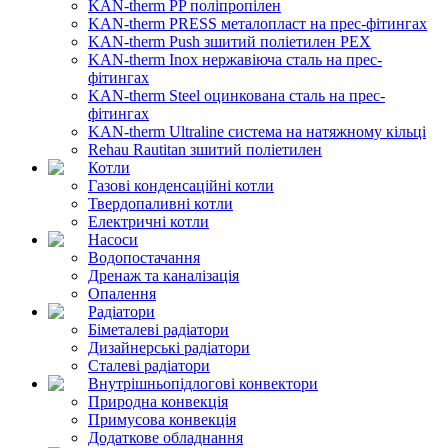
KAN-therm PP поліпропілен
KAN-therm PRESS металопласт на прес-фітингах
KAN-therm Push зшитий поліетилен PEX
KAN-therm Inox нержавіюча сталь на прес-
фітингах
KAN-therm Steel оцинкована сталь на прес-
фітингах
KAN-therm Ultraline система на натяжному кільці
Rehau Rautitan зшитий поліетилен
Котли
Газові конденсаційні котли
Твердопаливні котли
Електричні котли
Насоси
Водопостачання
Дренаж та каналізація
Опалення
Радіатори
Біметалеві радіатори
Дизайнерські радіатори
Сталеві радіатори
Внутрішньопідлогові конвектори
Природна конвекція
Примусова конвекція
Додаткове обладнання