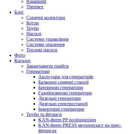
Rigamonti
Thermex
Блог
Сонячні колектори
Котли
Труби
Насоси
Системи управління
Системи опалення
Теплові насоси
Фото
Каталог
Завантажити прайси
Генератори
Аксесуари для генераторів
Балконні сонячні станції
Бензинові генератори
Газобензинові генератори
Дизельні генератори
Дизельні електростанції
Інверторні генератори
Труби та фітинги
KAN-therm PP поліпропілен
KAN-therm PRESS металопласт на прес-
фітингах