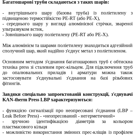
Багатошарові труби складаються з таких шарів:
- внутрішнього шару (базова труба) із поліетилену з
підвищеною термостійкістю PE-RT (або PE-X),
- середнього шару у вигляді алюмінієвої стрічки, звареної
ультразвуком встик,
- Зовнішнього шару поліетилену (PE-RT або PE-X).
Між алюмінієм та шарами поліетилену знаходиться адгезійний
сполучний шар, який надійно з'єднує метал з поліетиленом.
Основним методом з'єднання багатошарових труб є обтискна
техніка press зі сталевим прес-кільцем. Для підключення труб
до опалювальних приладів і арматури можна також
застосовувати з'єднувальні з'єднання на базі різьбових
фітингів.
Завдяки спеціально запроектованій конструкції, з'єднувачі
KAN-therm Press LBP характеризуються:
- функцією сигналізації про неопресовані з'єднання (LBP –
Leak Before Press) - «неопресований - негерметичний»
- зручною ідентифікацією діаметрів за кольором
пластмасового кільця
- можливістю використання змінних прес-кліщів із профілем