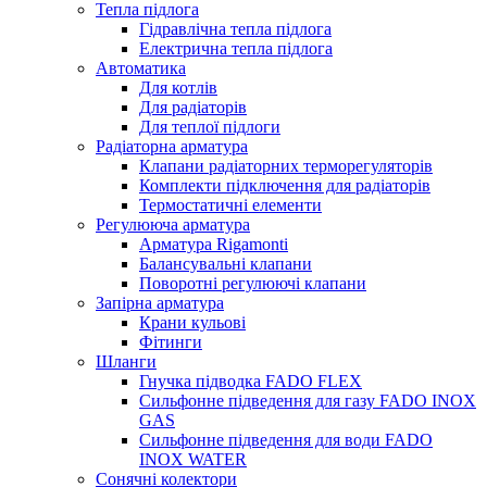
Тепла підлога
Гідравлічна тепла підлога
Електрична тепла підлога
Автоматика
Для котлів
Для радіаторів
Для теплої підлоги
Радіаторна арматура
Клапани радіаторних терморегуляторів
Комплекти підключення для радіаторів
Термостатичні елементи
Регулююча арматура
Арматура Rigamonti
Балансувальні клапани
Поворотні регулюючі клапани
Запірна арматура
Крани кульові
Фітинги
Шланги
Гнучка підводка FADO FLEX
Сильфонне підведення для газу FADO INOX
GAS
Сильфонне підведення для води FADO
INOX WATER
Сонячні колектори