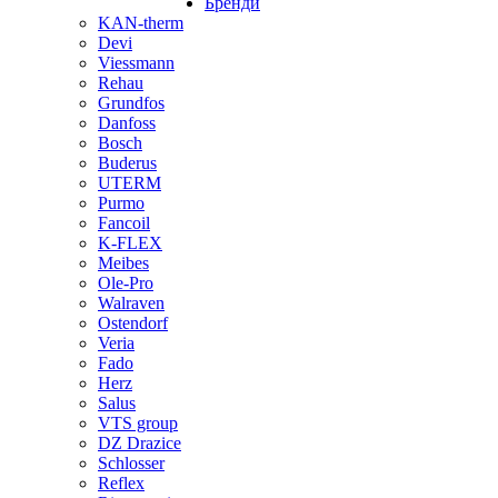
Бренди
KAN-therm
Devi
Viessmann
Rehau
Grundfos
Danfoss
Bosch
Buderus
UTERM
Purmo
Fancoil
K-FLEX
Meibes
Ole-Pro
Walraven
Ostendorf
Veria
Fado
Herz
Salus
VTS group
DZ Drazice
Schlosser
Reflex