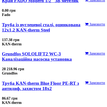
Кран FADO Modern 1/2" ЗВ метелик
Замовити
0.00 грн
Fado
Труба із вуглецевої сталі, оцинкована
Замовити
12x1,2 KAN-therm Steel
137.38 грн
KAN-therm
Grundfos SOLOLIFT2 WC-3
Замовити
Каналізаційна насосна установка
28 218.96 грн
Grundfos
Труба KAN-therm Blue Floor PE-RT з
Замовити
антидиф. захистом 18х2
86.67 грн
KAN-therm