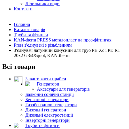
Лічильники води
Контакти
Головна
Каталог товарів
Труби та фітинги
KAN-therm PRESS металопласт на прес-фітингах
Press з'єднувачі з різьбленням
З'єднувач латунний конусний для труб PE-Xc і PE-RT
20x2 G3/4&quot; KAN-therm
Всі товари
Завантажити прайси
Генератори
Аксесуари для генераторів
Балконні сонячні станції
Бензинові генератори
Газобензинові генератори
Дизельні генератори
Дизельні електростанції
Інверторні генератори
Труби та фітинги