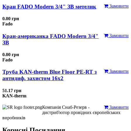
Кран FADO Modern 3/4" ЗВ метелик
Замовити
0.00 грн
Fado
Кран-американка FADO Modern 3/4"
Замовити
ЗВ
0.00 грн
Fado
Труба KAN-therm Blue Floor PE-RT з
Замовити
антидиф. захистом 16х2
51.17 грн
KAN-therm
Компанія Снаб-Резерв -
Замовити
дистриб'ютор провідних європейських
виробників
Корисні Посилання