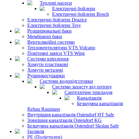
Теплові насоси
Електричні бойлери
Електричні бойлери Bosch
Електричні бойлери Drazice
Електричні бойлери Tesy
Розширювальні баки
Мембранні баки
Вентиляційні системи
Тепловентилятори VTS Volcano
Повітряні завіси VTS Wing
Системи кріплення
Хомути пластикові
Хомути металеві
Рушникосушарки
Системи водопідготовки
Системи захисту від потопу
Сантехнічне приладдя
Каналізація
Безшумна каналізація
Rehau Raupiano
Внутрішня каналізація Ostendorf HT Safe
Зовнішня каналізація Ostendorf KG
Безшумна каналізація Ostendorf Skolan Safe
Ізоляція
PE (Поліетилен)