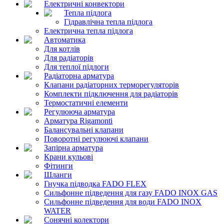
Електричні конвектори
Тепла підлога
Гідравлічна тепла підлога
Електрична тепла підлога
Автоматика
Для котлів
Для радіаторів
Для теплої підлоги
Радіаторна арматура
Клапани радіаторних терморегуляторів
Комплекти підключення для радіаторів
Термостатичні елементи
Регулююча арматура
Арматура Rigamonti
Балансувальні клапани
Поворотні регулюючі клапани
Запірна арматура
Крани кульові
Фітинги
Шланги
Гнучка підводка FADO FLEX
Сильфонне підведення для газу FADO INOX GAS
Сильфонне підведення для води FADO INOX
WATER
Сонячні колектори