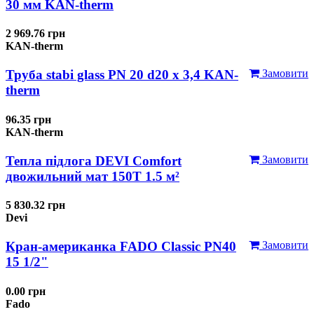
30 мм KAN-therm
2 969.76 грн
KAN-therm
Труба stabi glass PN 20 d20 х 3,4 KAN-
Замовити
therm
96.35 грн
KAN-therm
Тепла підлога DEVI Comfort
Замовити
двожильний мат 150T 1.5 м²
5 830.32 грн
Devi
Кран-американка FADO Classic PN40
Замовити
15 1/2"
0.00 грн
Fado