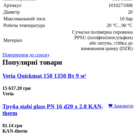
Артикул
1010271008
Діаметр
20
Максимальний тиск
10 бар
Робоча температура
20 °C...90 °C
Сучасна полімерна сировина
PPSU (поліфеніленсульфон)
Матеріал
або латунь, стійка до
вимивання цинку (DZR)
Повернення до списку
Популярні товари
Veria Quickmat 150 1350 Вт 9 м²
15 637.20 грн
Veria
Труба stabi glass PN 16 d20 х 2,8 KAN-
Замовити
therm
81.14 грн
KAN-therm