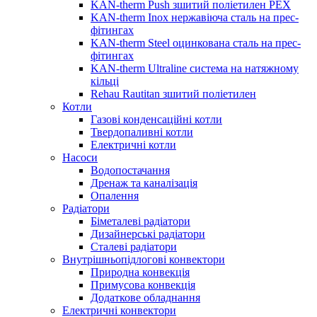
KAN-therm Push зшитий поліетилен PEX
KAN-therm Inox нержавіюча сталь на прес-
фітингах
KAN-therm Steel оцинкована сталь на прес-
фітингах
KAN-therm Ultraline система на натяжному
кільці
Rehau Rautitan зшитий поліетилен
Котли
Газові конденсаційні котли
Твердопаливні котли
Електричні котли
Насоси
Водопостачання
Дренаж та каналізація
Опалення
Радіатори
Біметалеві радіатори
Дизайнерські радіатори
Сталеві радіатори
Внутрішньопідлогові конвектори
Природна конвекція
Примусова конвекція
Додаткове обладнання
Електричні конвектори