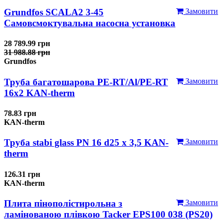
Grundfos SCALA2 3-45
Замовити
Самовсмоктувальна насосна установка
28 789.99 грн
31 988.88 грн
Grundfos
Труба багатошарова PE-RT/Al/PE-RT
Замовити
16x2 KAN-therm
78.83 грн
KAN-therm
Труба stabi glass PN 16 d25 х 3,5 KAN-
Замовити
therm
126.31 грн
KAN-therm
Плита пінополістирольна з
Замовити
ламінованою плівкою Tacker EPS100 038 (PS20)