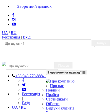
Зворотний дзвінок
UA
/
RU
Реєстрація
|
Вхід
Пошук
Пошук
Перемкнення навігації
+38 048 770-888-1
Про компанію
Про нас
Новини
Реєстрація
Прайси
|
Сертифікати
Вхід
Об'єкти
UA
/
RU
Відгуки клієнтів