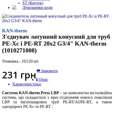
ST (Каучук)
Лічильники води
KAN-therm
З'єднувач латунний конусний для труб
PE-Xc і PE-RT 20x2 G3/4" KAN-therm
(1010271008)
Упаковка - 10/120 шт
231
грн
Замовити
Опис
Характеристики
Система KAN-therm Press LBP
– це комплектна інсталяційна
система, що складається з прес-з'єднувачів нового покоління
LBP та багатошарових труб PE-RT/AI/PE-RT, а також
однорідних PE-Xc та PE-RT .