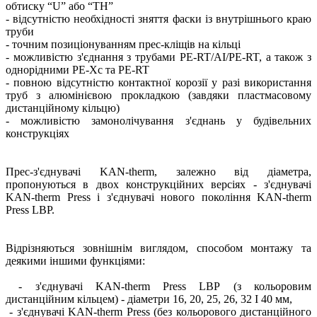
обтиску “U” або “TH”
- відсутністю необхідності зняття фаски із внутрішнього краю
труби
- точним позиціонуванням прес-кліщів на кільці
- можливістю з'єднання з трубами PE-RT/AI/PE-RT, а також з
однорідними PE-Xc та PE-RT
- повною відсутністю контактної корозії у разі використання
труб з алюмінієвою прокладкою (завдяки пластмасовому
дистанційному кільцю)
- можливістю замонолічування з'єднань у будівельних
конструкціях
Прес-з'єднувачі KAN-therm, залежно від діаметра,
пропонуються в двох конструкційних версіях - з'єднувачі
KAN-therm Press і з'єднувачі нового покоління KAN-therm
Press LBP.
Відрізняються зовнішнім виглядом, способом монтажу та
деякими іншими функціями:
- з'єднувачі KAN-therm Press LBP (з кольоровим
дистанційним кільцем) - діаметри 16, 20, 25, 26, 32 І 40 мм,
- з'єднувачі KAN-therm Press (без кольорового дистанційного