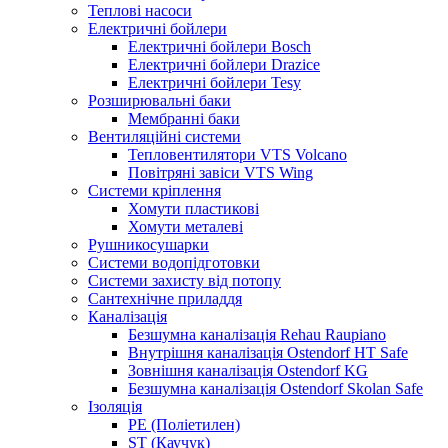
Теплові насоси
Електричні бойлери
Електричні бойлери Bosch
Електричні бойлери Drazice
Електричні бойлери Tesy
Розширювальні баки
Мембранні баки
Вентиляційні системи
Тепловентилятори VTS Volcano
Повітряні завіси VTS Wing
Системи кріплення
Хомути пластикові
Хомути металеві
Рушникосушарки
Системи водопідготовки
Системи захисту від потопу
Сантехнічне приладдя
Каналізація
Безшумна каналізація Rehau Raupiano
Внутрішня каналізація Ostendorf HT Safe
Зовнішня каналізація Ostendorf KG
Безшумна каналізація Ostendorf Skolan Safe
Ізоляція
PE (Поліетилен)
ST (Каучук)