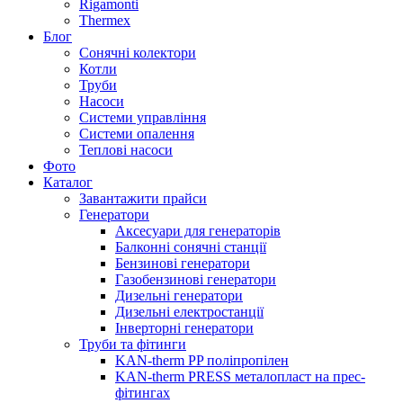
Rigamonti
Thermex
Блог
Сонячні колектори
Котли
Труби
Насоси
Системи управління
Системи опалення
Теплові насоси
Фото
Каталог
Завантажити прайси
Генератори
Аксесуари для генераторів
Балконні сонячні станції
Бензинові генератори
Газобензинові генератори
Дизельні генератори
Дизельні електростанції
Інверторні генератори
Труби та фітинги
KAN-therm PP поліпропілен
KAN-therm PRESS металопласт на прес-
фітингах