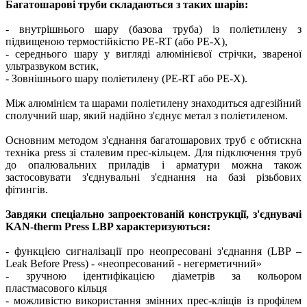
Багатошарові труби складаються з таких шарів:
- внутрішнього шару (базова труба) із поліетилену з
підвищеною термостійкістю PE-RT (або PE-X),
- середнього шару у вигляді алюмінієвої стрічки, звареної
ультразвуком встик,
- Зовнішнього шару поліетилену (PE-RT або PE-X).
Між алюмінієм та шарами поліетилену знаходиться адгезійний
сполучний шар, який надійно з'єднує метал з поліетиленом.
Основним методом з'єднання багатошарових труб є обтискна
техніка press зі сталевим прес-кільцем. Для підключення труб
до опалювальних приладів і арматури можна також
застосовувати з'єднувальні з'єднання на базі різьбових
фітингів.
Завдяки спеціально запроектованій конструкції, з'єднувачі
KAN-therm Press LBP характеризуються:
- функцією сигналізації про неопресовані з'єднання (LBP –
Leak Before Press) - «неопресований - негерметичний»
- зручною ідентифікацією діаметрів за кольором
пластмасового кільця
- можливістю використання змінних прес-кліщів із профілем