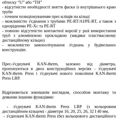
обтиску “U” або “TH”
- відсутністю необхідності зняття фаски із внутрішнього краю
труби
- точним позиціонуванням прес-кліщів на кільці
- можливістю з'єднання з трубами PE-RT/AI/PE-RT, а також з
однорідними PE-Xc та PE-RT
- повною відсутністю контактної корозії у разі використання
труб з алюмінієвою прокладкою (завдяки пластмасовому
дистанційному кільцю)
- можливістю замонолічування з'єднань у будівельних
конструкціях
Прес-з'єднувачі KAN-therm, залежно від діаметра,
пропонуються в двох конструкційних версіях - з'єднувачі
KAN-therm Press і з'єднувачі нового покоління KAN-therm
Press LBP.
Відрізняються зовнішнім виглядом, способом монтажу та
деякими іншими функціями:
- з'єднувачі KAN-therm Press LBP (з кольоровим
дистанційним кільцем) - діаметри 16, 20, 25, 26, 32 І 40 мм,
- з'єднувачі KAN-therm Press (без кольорового дистанційного