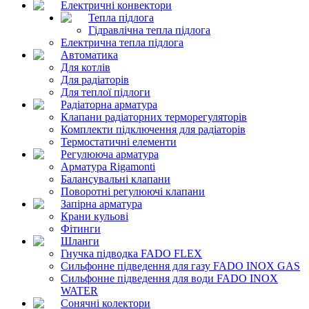
Електричні конвектори
Тепла підлога
Гідравлічна тепла підлога
Електрична тепла підлога
Автоматика
Для котлів
Для радіаторів
Для теплої підлоги
Радіаторна арматура
Клапани радіаторних терморегуляторів
Комплекти підключення для радіаторів
Термостатичні елементи
Регулююча арматура
Арматура Rigamonti
Балансувальні клапани
Поворотні регулюючі клапани
Запірна арматура
Крани кульові
Фітинги
Шланги
Гнучка підводка FADO FLEX
Сильфонне підведення для газу FADO INOX GAS
Сильфонне підведення для води FADO INOX
WATER
Сонячні колектори