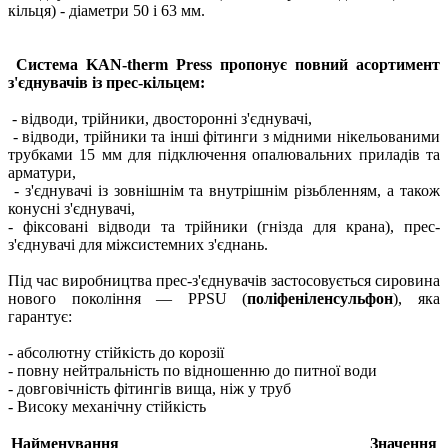
кільця) - діаметри 50 і 63 мм.
Система KAN-therm Press пропонує повний асортимент
з'єднувачів із прес-кільцем:
- відводи, трійники, двосторонні з'єднувачі,
- відводи, трійники та інші фітинги з мідними нікельованими
трубками 15 мм для підключення опалювальних приладів та
арматури,
- з'єднувачі із зовнішнім та внутрішнім різьбленням, а також
конусні з'єднувачі,
- фіксовані відводи та трійники (гнізда для крана), прес-
з'єднувачі для міжсистемних з'єднань.
Під час виробництва прес-з'єднувачів застосовується сировина
нового покоління — PPSU (
поліфеніленсульфон
), яка
гарантує:
- абсолютну стійкість до корозії
- повну нейтральність по відношенню до питної води
- довговічність фітингів вища, ніж у труб
- Високу механічну стійкість
Найменування
Значення