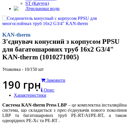
ST (Каучук)
Лічильники води
KAN-therm
З'єднувач конусний з корпусом PPSU
для багатошарових труб 16x2 G3/4"
KAN-therm (1010271005)
Упаковка - 10/150 шт
190
грн
Замовити
Опис
Характеристики
Система KAN-therm Press LBP
– це комплектна інсталяційна
система, що складається з прес-з'єднувачів нового покоління
LBP та багатошарових труб PE-RT/AI/PE-RT, а також
однорідних PE-Xc та PE-RT .