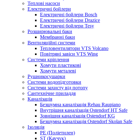
Теплові насоси
Електричні бойлери
Електричні бойлери Bosch
Електричні бойлери Drazice
Електричні бойлери Tesy
Розширювальні баки
Мембранні баки
Вентиляційні системи
Тепловентилятори VTS Volcano
Повітряні завіси VTS Wing
Системи кріплення
Хомути пластикові
Хомути металеві
Рушникосушарки
Системи водопідготовки
Системи захисту від потопу
Сантехнічне приладдя
Каналізація
Безшумна каналізація Rehau Raupiano
Внутрішня каналізація Ostendorf HT Safe
Зовнішня каналізація Ostendorf KG
Безшумна каналізація Ostendorf Skolan Safe
Ізоляція
PE (Поліетилен)
ST (Каучук)