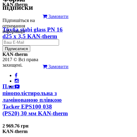
KAN-therm
підписки
Замовити
Підпишіться на
отримання
Труба stabi glass PN 16
інформації
d25 х 3,5 KAN-therm
126.31 грн
Підписатися
KAN-therm
2017 © Всі права
захищені.
Замовити
Плита
пінополістирольна з
ламінованою плівкою
Tacker EPS100 038
(PS20) 30 мм KAN-therm
2 969.76 грн
KAN-therm