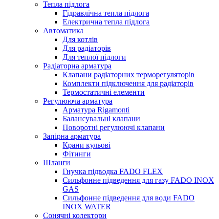
Тепла підлога
Гідравлічна тепла підлога
Електрична тепла підлога
Автоматика
Для котлів
Для радіаторів
Для теплої підлоги
Радіаторна арматура
Клапани радіаторних терморегуляторів
Комплекти підключення для радіаторів
Термостатичні елементи
Регулююча арматура
Арматура Rigamonti
Балансувальні клапани
Поворотні регулюючі клапани
Запірна арматура
Крани кульові
Фітинги
Шланги
Гнучка підводка FADO FLEX
Сильфонне підведення для газу FADO INOX
GAS
Сильфонне підведення для води FADO
INOX WATER
Сонячні колектори