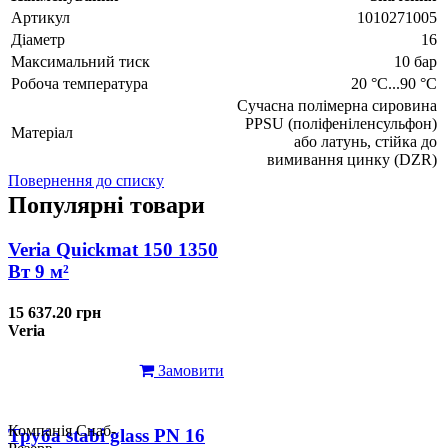
Артикул
1010271005
Діаметр
16
Максимальний тиск
10 бар
Робоча температура
20 °C...90 °C
Сучасна полімерна сировина
PPSU (поліфеніленсульфон)
Матеріал
або латунь, стійка до
вимивання цинку (DZR)
Повернення до списку
Популярні товари
Veria Quickmat 150 1350
Вт 9 м²
15 637.20 грн
Veria
Замовити
Компанія Снаб-
Труба stabi glass PN 16