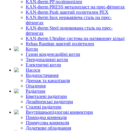
KAN-therm PP поліпропілен
KAN-therm PRESS металопласт на прес-фітингах
KAN-therm Push зшитий поліетилен PEX
KAN-therm Inox нержавіюча сталь на прес-
фітингах
KAN-therm Steel оцинкована сталь на прес-
фітингах
KAN-therm Ultraline система на натяжному кільці
Rehau Rautitan зшитий поліетилен
Котли
Газові конденсаційні котли
Твердопаливні котли
Електричні котли
Насоси
Водопостачання
Дренаж та каналізація
Опалення
Радіатори
Біметалеві радіатори
Дизайнерські радіатори
Сталеві радіатори
Внутрішньопідлогові конвектори
Природна конвекція
Примусова конвекція
Додаткове обладнання