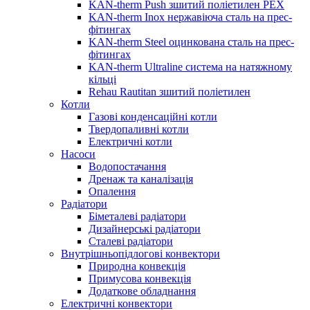
KAN-therm Push зшитий поліетилен PEX
KAN-therm Inox нержавіюча сталь на прес-
фітингах
KAN-therm Steel оцинкована сталь на прес-
фітингах
KAN-therm Ultraline система на натяжному
кільці
Rehau Rautitan зшитий поліетилен
Котли
Газові конденсаційні котли
Твердопаливні котли
Електричні котли
Насоси
Водопостачання
Дренаж та каналізація
Опалення
Радіатори
Біметалеві радіатори
Дизайнерські радіатори
Сталеві радіатори
Внутрішньопідлогові конвектори
Природна конвекція
Примусова конвекція
Додаткове обладнання
Електричні конвектори