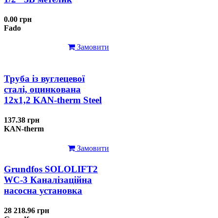
0.00 грн
Fado
Замовити
Труба із вуглецевої
сталі, оцинкована
12x1,2 KAN-therm Steel
137.38 грн
KAN-therm
Замовити
Grundfos SOLOLIFT2
WC-3 Каналізаційна
насосна установка
28 218.96 грн