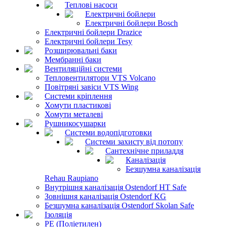
Теплові насоси
Електричні бойлери
Електричні бойлери Bosch
Електричні бойлери Drazice
Електричні бойлери Tesy
Розширювальні баки
Мембранні баки
Вентиляційні системи
Тепловентилятори VTS Volcano
Повітряні завіси VTS Wing
Системи кріплення
Хомути пластикові
Хомути металеві
Рушникосушарки
Системи водопідготовки
Системи захисту від потопу
Сантехнічне приладдя
Каналізація
Безшумна каналізація
Rehau Raupiano
Внутрішня каналізація Ostendorf HT Safe
Зовнішня каналізація Ostendorf KG
Безшумна каналізація Ostendorf Skolan Safe
Ізоляція
PE (Поліетилен)