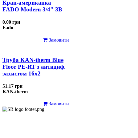
Кран-американка
FADO Modern 3/4" ЗВ
0.00 грн
Fado
Замовити
Труба KAN-therm Blue
Floor PE-RT з антидиф.
захистом 16х2
51.17 грн
KAN-therm
Замовити