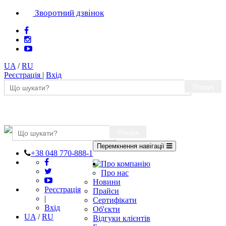
Зворотний дзвінок
UA
/
RU
Реєстрація
|
Вхід
Пошук
Пошук
Перемкнення навігації
+38 048 770-888-1
Про компанію
Про нас
Новини
Реєстрація
Прайси
|
Сертифікати
Вхід
Об'єкти
UA
/
RU
Відгуки клієнтів