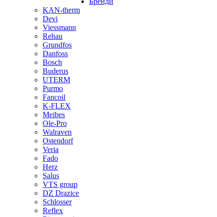
Бренди
KAN-therm
Devi
Viessmann
Rehau
Grundfos
Danfoss
Bosch
Buderus
UTERM
Purmo
Fancoil
K-FLEX
Meibes
Ole-Pro
Walraven
Ostendorf
Veria
Fado
Herz
Salus
VTS group
DZ Drazice
Schlosser
Reflex