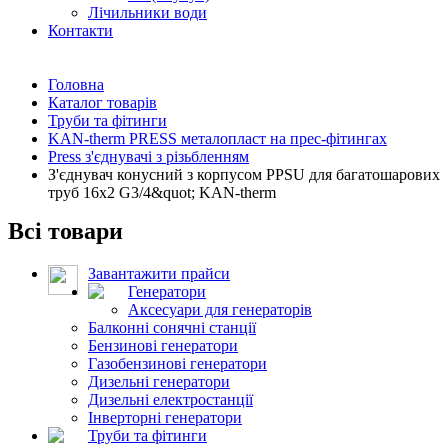
Лічильники води
Контакти
Головна
Каталог товарів
Труби та фітинги
KAN-therm PRESS металопласт на прес-фітингах
Press з'єднувачі з різьбленням
З'єднувач конусний з корпусом PPSU для багатошарових
труб 16x2 G3/4&quot; KAN-therm
Всі товари
Завантажити прайси
Генератори
Аксесуари для генераторів
Балконні сонячні станції
Бензинові генератори
Газобензинові генератори
Дизельні генератори
Дизельні електростанції
Інверторні генератори
Труби та фітинги