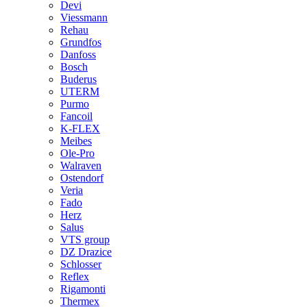
Devi
Viessmann
Rehau
Grundfos
Danfoss
Bosch
Buderus
UTERM
Purmo
Fancoil
K-FLEX
Meibes
Ole-Pro
Walraven
Ostendorf
Veria
Fado
Herz
Salus
VTS group
DZ Drazice
Schlosser
Reflex
Rigamonti
Thermex