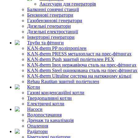
Аксесуари для генераторів
Балконні сонячні станції
Бензинові генератори
Газобензинові генератори
Дизельні генератори
Дизельні електростанції
Інверторні генератори
Труби та фітинги
KAN-therm PP поліпропілен
KAN-therm PRESS металопласт на прес-фітингах
KAN-therm Push зшитий поліетилен PEX
KAN-therm Inox нержавіюча сталь на прес-фітингах
KAN-therm Steel оцинкована сталь на прес-фітингах
KAN-therm Ultraline система на натяжному кільці
Rehau Rautitan зшитий поліетилен
Котли
Газові конденсаційні котли
Твердопаливні котли
Електричні котли
Насоси
Водопостачання
Дренаж та каналізація
Опалення
Радіатори
Біметалеві радіатори