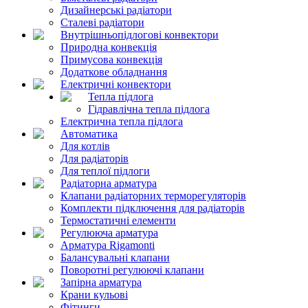
Дизайнерські радіатори
Сталеві радіатори
Внутрішньопідлогові конвектори
Природна конвекція
Примусова конвекція
Додаткове обладнання
Електричні конвектори
Тепла підлога
Гідравлічна тепла підлога
Електрична тепла підлога
Автоматика
Для котлів
Для радіаторів
Для теплої підлоги
Радіаторна арматура
Клапани радіаторних терморегуляторів
Комплекти підключення для радіаторів
Термостатичні елементи
Регулююча арматура
Арматура Rigamonti
Балансувальні клапани
Поворотні регулюючі клапани
Запірна арматура
Крани кульові
Фітинги