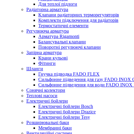
Для теплої підлоги
Радіаторна арматура
Клапани радіаторних терморегуляторів
Комплекти підключення для радіаторів
Термостатичні елементи
Регулююча арматура
Арматура Rigamonti
Балансувальні клапани
Поворотні регулюючі клапани
Запірна арматура
Крани кульові
Фітинги
Шланги
Гнучка підводка FADO FLEX
Сильфонне підведення для газу FADO INOX
Сильфонне підведення для води FADO INO
Сонячні колектори
Теплові насоси
Електричні бойлери
Електричні бойлери Bosch
Електричні бойлери Drazice
Електричні бойлери Tesy
Розширювальні баки
Мембранні баки
Вентиляційні системи