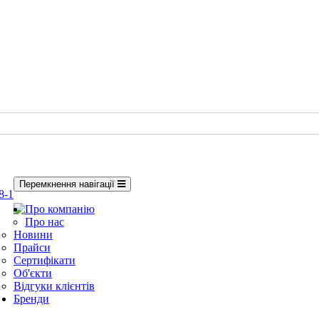
Перемкнення навігації
8-1
Про компанію
Про нас
Новини
Прайси
Сертифікати
Об'єкти
Відгуки клієнтів
Бренди