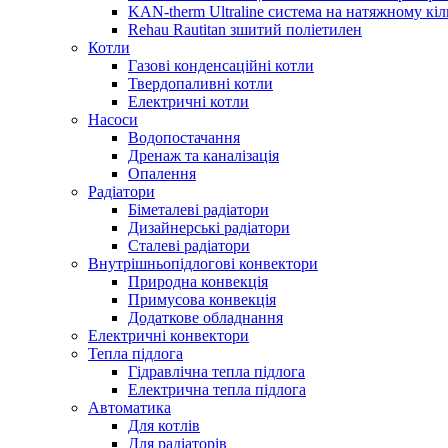
KAN-therm Ultraline система на натяжному кіл
Rehau Rautitan зшитий поліетилен
Котли
Газові конденсаційні котли
Твердопаливні котли
Електричні котли
Насоси
Водопостачання
Дренаж та каналізація
Опалення
Радіатори
Біметалеві радіатори
Дизайнерські радіатори
Сталеві радіатори
Внутрішньопідлогові конвектори
Природна конвекція
Примусова конвекція
Додаткове обладнання
Електричні конвектори
Тепла підлога
Гідравлічна тепла підлога
Електрична тепла підлога
Автоматика
Для котлів
Для радіаторів