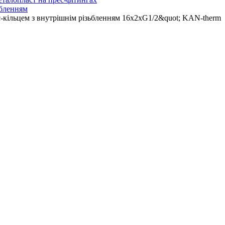
зьбленням
ес-кільцем з внутрішнім різьбленням 16х2хG1/2&quot; KAN-therm