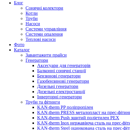
Блог
Сонячні колектори
Котли
Труби
Насоси
Системи управління
Системи опалення
Теплові насоси
Фото
Каталог
Завантажити прайси
Генератори
Аксесуари для генераторів
Балконні сонячні станції
Бензинові генератори
Газобензинові генератори
Дизельні генератори
Дизельні електростанції
Інверторні генератори
Труби та фітинги
KAN-therm PP поліпропілен
KAN-therm PRESS металопласт на прес-фітин
KAN-therm Push зшитий поліетилен PEX
KAN-therm Inox нержавіюча сталь на прес-фіт
KAN-therm Steel оцинкована сталь на прес-фі