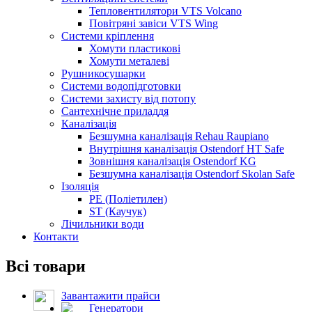
Тепловентилятори VTS Volcano
Повітряні завіси VTS Wing
Системи кріплення
Хомути пластикові
Хомути металеві
Рушникосушарки
Системи водопідготовки
Системи захисту від потопу
Сантехнічне приладдя
Каналізація
Безшумна каналізація Rehau Raupiano
Внутрішня каналізація Ostendorf HT Safe
Зовнішня каналізація Ostendorf KG
Безшумна каналізація Ostendorf Skolan Safe
Ізоляція
PE (Поліетилен)
ST (Каучук)
Лічильники води
Контакти
Всі товари
Завантажити прайси
Генератори