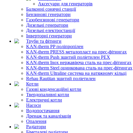
Аксесуари для генераторів
Балконні сонячні станції
Бензинові генератори
Газобензинові генератори
Дизельні генератори
Дизельні електростанції
Інверторні генератори
Труби та фітинги
KAN-therm PP поліпропілен
KAN-therm PRESS металопласт на прес-фітингах
KAN-therm Push зшитий поліетилен PEX
KAN-therm Inox нержавіюча сталь на прес-фітингах
KAN-therm Steel оцинкована сталь на прес-фітингах
KAN-therm Ultraline система на натяжному кільці
Rehau Rautitan зшитий поліетилен
Котли
Газові конденсаційні котли
Твердопаливні котли
Електричні котли
Насоси
Водопостачання
Дренаж та каналізація
Опалення
Радіатори
Біметалеві радіатори