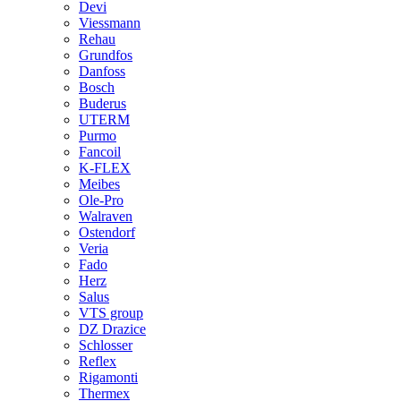
Devi
Viessmann
Rehau
Grundfos
Danfoss
Bosch
Buderus
UTERM
Purmo
Fancoil
K-FLEX
Meibes
Ole-Pro
Walraven
Ostendorf
Veria
Fado
Herz
Salus
VTS group
DZ Drazice
Schlosser
Reflex
Rigamonti
Thermex