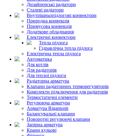
Дизайнерські радіатори
Сталеві радіатори
Внутрішньопідлогові конвектори
Природна конвекція
Примусова конвекція
Додаткове обладнання
Електричні конвектори
Тепла підлога
Гідравлічна тепла підлога
Електрична тепла підлога
Автоматика
Для котлів
Для радіаторів
Для теплої підлоги
Радіаторна арматура
Клапани радіаторних терморегуляторів
Комплекти підключення для радіаторів
Термостатичні елементи
Регулююча арматура
Арматура Rigamonti
Балансувальні клапани
Поворотні регулюючі клапани
Запірна арматура
Крани кульові
Фітинги