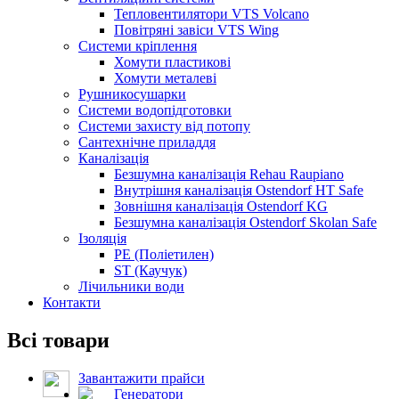
Тепловентилятори VTS Volcano
Повітряні завіси VTS Wing
Системи кріплення
Хомути пластикові
Хомути металеві
Рушникосушарки
Системи водопідготовки
Системи захисту від потопу
Сантехнічне приладдя
Каналізація
Безшумна каналізація Rehau Raupiano
Внутрішня каналізація Ostendorf HT Safe
Зовнішня каналізація Ostendorf KG
Безшумна каналізація Ostendorf Skolan Safe
Ізоляція
PE (Поліетилен)
ST (Каучук)
Лічильники води
Контакти
Всі товари
Завантажити прайси
Генератори