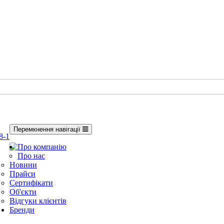
Перемкнення навігації
8-1
Про компанію
Про нас
Новини
Прайси
Сертифікати
Об'єкти
Відгуки клієнтів
Бренди