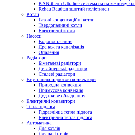
KAN-therm Ultraline система на натяжному кіл
Rehau Rautitan зшитий поліетилен
Котли
Газові конденсаційні котли
Твердопаливні котли
Електричні котли
Насоси
Водопостачання
Дренаж та каналізація
Опалення
Радіатори
Біметалеві радіатори
Дизайнерські радіатори
Сталеві радіатори
Внутрішньопідлогові конвектори
Природна конвекція
Примусова конвекція
Додаткове обладнання
Електричні конвектори
Тепла підлога
Гідравлічна тепла підлога
Електрична тепла підлога
Автоматика
Для котлів
Для радіаторів