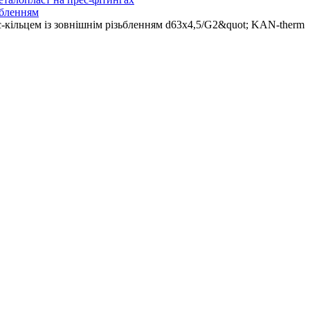
зьбленням
ес-кільцем із зовнішнім різьбленням d63x4,5/G2&quot; KAN-therm