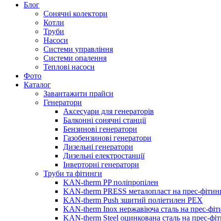
Блог
Сонячні колектори
Котли
Труби
Насоси
Системи управління
Системи опалення
Теплові насоси
Фото
Каталог
Завантажити прайси
Генератори
Аксесуари для генераторів
Балконні сонячні станції
Бензинові генератори
Газобензинові генератори
Дизельні генератори
Дизельні електростанції
Інверторні генератори
Труби та фітинги
KAN-therm PP поліпропілен
KAN-therm PRESS металопласт на прес-фітин
KAN-therm Push зшитий поліетилен PEX
KAN-therm Inox нержавіюча сталь на прес-фіт
KAN-therm Steel оцинкована сталь на прес-фі