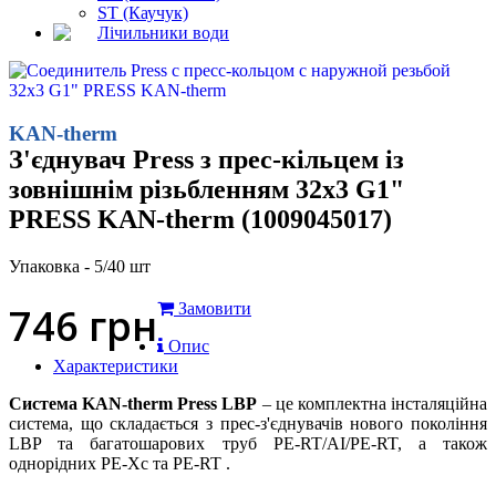
ST (Каучук)
Лічильники води
KAN-therm
З'єднувач Press з прес-кільцем із
зовнішнім різьбленням 32x3 G1"
PRESS KAN-therm (1009045017)
Упаковка - 5/40 шт
746
грн
Замовити
Опис
Характеристики
Система KAN-therm Press LBP
– це комплектна інсталяційна
система, що складається з прес-з'єднувачів нового покоління
LBP та багатошарових труб PE-RT/AI/PE-RT, а також
однорідних PE-Xc та PE-RT .