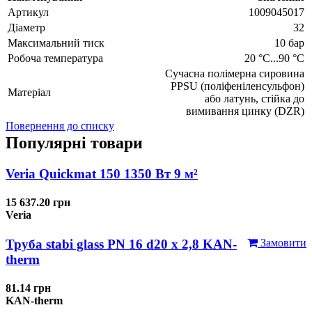
Артикул
1009045017
Діаметр
32
Максимальний тиск
10 бар
Робоча температура
20 °C...90 °C
Сучасна полімерна сировина
PPSU (поліфеніленсульфон)
Матеріал
або латунь, стійка до
вимивання цинку (DZR)
Повернення до списку
Популярні товари
Veria Quickmat 150 1350 Вт 9 м²
15 637.20 грн
Veria
Труба stabi glass PN 16 d20 х 2,8 KAN-
Замовити
therm
81.14 грн
KAN-therm