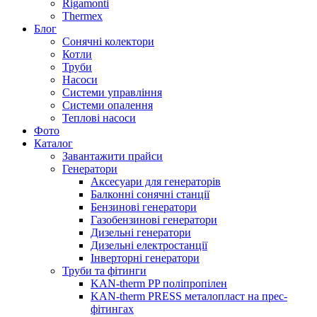
Rigamonti
Thermex
Блог
Сонячні колектори
Котли
Труби
Насоси
Системи управління
Системи опалення
Теплові насоси
Фото
Каталог
Завантажити прайси
Генератори
Аксесуари для генераторів
Балконні сонячні станції
Бензинові генератори
Газобензинові генератори
Дизельні генератори
Дизельні електростанції
Інверторні генератори
Труби та фітинги
KAN-therm PP поліпропілен
KAN-therm PRESS металопласт на прес-
фітингах