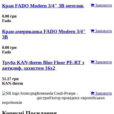
Кран FADO Modern 3/4" ЗВ метелик
Замовити
0.00 грн
Fado
Кран-американка FADO Modern 3/4"
Замовити
ЗВ
0.00 грн
Fado
Труба KAN-therm Blue Floor PE-RT з
Замовити
антидиф. захистом 16х2
51.17 грн
KAN-therm
Компанія Снаб-Резерв -
Замовити
дистриб'ютор провідних європейських
виробників
Корисні Посилання