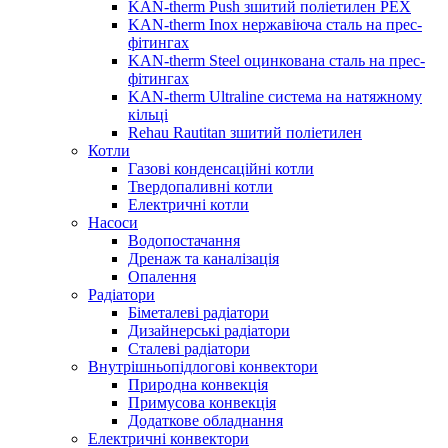
KAN-therm Push зшитий поліетилен PEX
KAN-therm Inox нержавіюча сталь на прес-
фітингах
KAN-therm Steel оцинкована сталь на прес-
фітингах
KAN-therm Ultraline система на натяжному
кільці
Rehau Rautitan зшитий поліетилен
Котли
Газові конденсаційні котли
Твердопаливні котли
Електричні котли
Насоси
Водопостачання
Дренаж та каналізація
Опалення
Радіатори
Біметалеві радіатори
Дизайнерські радіатори
Сталеві радіатори
Внутрішньопідлогові конвектори
Природна конвекція
Примусова конвекція
Додаткове обладнання
Електричні конвектори