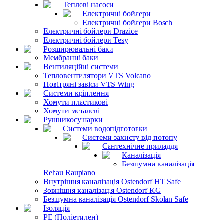
Теплові насоси
Електричні бойлери
Електричні бойлери Bosch
Електричні бойлери Drazice
Електричні бойлери Tesy
Розширювальні баки
Мембранні баки
Вентиляційні системи
Тепловентилятори VTS Volcano
Повітряні завіси VTS Wing
Системи кріплення
Хомути пластикові
Хомути металеві
Рушникосушарки
Системи водопідготовки
Системи захисту від потопу
Сантехнічне приладдя
Каналізація
Безшумна каналізація
Rehau Raupiano
Внутрішня каналізація Ostendorf HT Safe
Зовнішня каналізація Ostendorf KG
Безшумна каналізація Ostendorf Skolan Safe
Ізоляція
PE (Поліетилен)