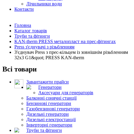
Лічильники води
Контакти
Головна
Каталог товарів
Труби та фітинги
KAN-therm PRESS металопласт на прес-фітингах
Press з'єднувачі з різьбленням
З'єднувач Press з прес-кільцем із зовнішнім різьбленням
32x3 G1&quot; PRESS KAN-therm
Всі товари
Завантажити прайси
Генератори
Аксесуари для генераторів
Балконні сонячні станції
Бензинові генератори
Газобензинові генератори
Дизельні генератори
Дизельні електростанції
Інверторні генератори
Труби та фітинги