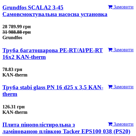
Grundfos SCALA2 3-45
Замовити
Самовсмоктувальна насосна установка
28 789.99 грн
31 988.88 грн
Grundfos
Труба багатошарова PE-RT/Al/PE-RT
Замовити
16x2 KAN-therm
78.83 грн
KAN-therm
Труба stabi glass PN 16 d25 х 3,5 KAN-
Замовити
therm
126.31 грн
KAN-therm
Плита пінополістирольна з
Замовити
ламінованою плівкою Tacker EPS100 038 (PS20)