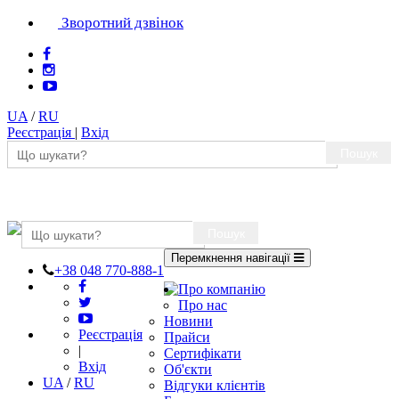
Зворотний дзвінок
UA
/
RU
Реєстрація
|
Вхід
Пошук
Пошук
Перемкнення навігації
+38 048 770-888-1
Про компанію
Про нас
Новини
Реєстрація
Прайси
|
Сертифікати
Вхід
Об'єкти
UA
/
RU
Відгуки клієнтів