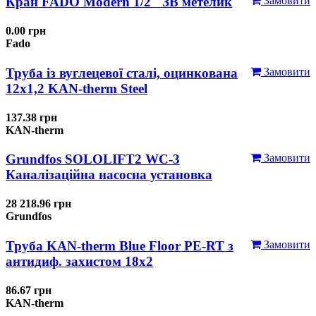
Кран FADO Modern 1/2" ЗВ метелик
Замовити
0.00 грн
Fado
Труба із вуглецевої сталі, оцинкована
Замовити
12x1,2 KAN-therm Steel
137.38 грн
KAN-therm
Grundfos SOLOLIFT2 WC-3
Замовити
Каналізаційна насосна установка
28 218.96 грн
Grundfos
Труба KAN-therm Blue Floor PE-RT з
Замовити
антидиф. захистом 18х2
86.67 грн
KAN-therm