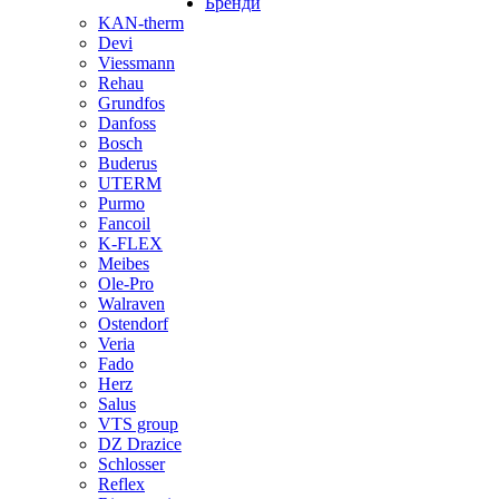
Бренди
KAN-therm
Devi
Viessmann
Rehau
Grundfos
Danfoss
Bosch
Buderus
UTERM
Purmo
Fancoil
K-FLEX
Meibes
Ole-Pro
Walraven
Ostendorf
Veria
Fado
Herz
Salus
VTS group
DZ Drazice
Schlosser
Reflex