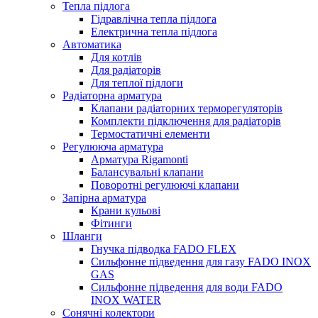
Тепла підлога
Гідравлічна тепла підлога
Електрична тепла підлога
Автоматика
Для котлів
Для радіаторів
Для теплої підлоги
Радіаторна арматура
Клапани радіаторних терморегуляторів
Комплекти підключення для радіаторів
Термостатичні елементи
Регулююча арматура
Арматура Rigamonti
Балансувальні клапани
Поворотні регулюючі клапани
Запірна арматура
Крани кульові
Фітинги
Шланги
Гнучка підводка FADO FLEX
Сильфонне підведення для газу FADO INOX
GAS
Сильфонне підведення для води FADO
INOX WATER
Сонячні колектори