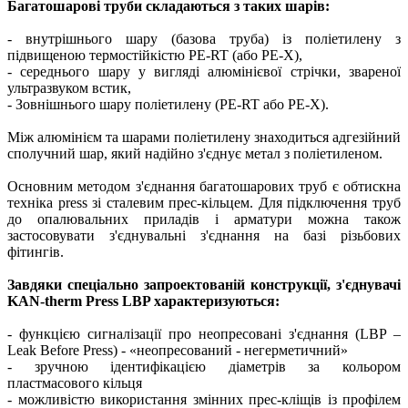
Багатошарові труби складаються з таких шарів:
- внутрішнього шару (базова труба) із поліетилену з
підвищеною термостійкістю PE-RT (або PE-X),
- середнього шару у вигляді алюмінієвої стрічки, звареної
ультразвуком встик,
- Зовнішнього шару поліетилену (PE-RT або PE-X).
Між алюмінієм та шарами поліетилену знаходиться адгезійний
сполучний шар, який надійно з'єднує метал з поліетиленом.
Основним методом з'єднання багатошарових труб є обтискна
техніка press зі сталевим прес-кільцем. Для підключення труб
до опалювальних приладів і арматури можна також
застосовувати з'єднувальні з'єднання на базі різьбових
фітингів.
Завдяки спеціально запроектованій конструкції, з'єднувачі
KAN-therm Press LBP характеризуються:
- функцією сигналізації про неопресовані з'єднання (LBP –
Leak Before Press) - «неопресований - негерметичний»
- зручною ідентифікацією діаметрів за кольором
пластмасового кільця
- можливістю використання змінних прес-кліщів із профілем