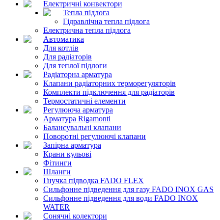
Електричні конвектори
Тепла підлога
Гідравлічна тепла підлога
Електрична тепла підлога
Автоматика
Для котлів
Для радіаторів
Для теплої підлоги
Радіаторна арматура
Клапани радіаторних терморегуляторів
Комплекти підключення для радіаторів
Термостатичні елементи
Регулююча арматура
Арматура Rigamonti
Балансувальні клапани
Поворотні регулюючі клапани
Запірна арматура
Крани кульові
Фітинги
Шланги
Гнучка підводка FADO FLEX
Сильфонне підведення для газу FADO INOX GAS
Сильфонне підведення для води FADO INOX
WATER
Сонячні колектори