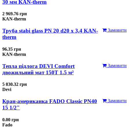
30 мм KAN-therm
2 969.76 грн
KAN-therm
Труба stabi glass PN 20 d20 х 3,4 KAN-
Замовити
therm
96.35 грн
KAN-therm
Тепла підлога DEVI Comfort
Замовити
двожильний мат 150T 1.5 м²
5 830.32 грн
Devi
Кран-американка FADO Classic PN40
Замовити
15 1/2"
0.00 грн
Fado