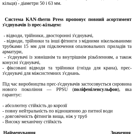
кільця) - діаметри 50 і 63 мм.
Система KAN-therm Press пропонує повний асортимент
з'єднувачів із прес-кільцем:
- відводи, трійники, двосторонні з'єднувачі,
- відводи, трійники та інші фітинги з мідними нікельованими
трубками 15 мм для підключення опалювальних приладів та
арматури,
- з'єднувачі із зовнішнім та внутрішнім різьбленням, а також
конусні з'єднувачі,
- фіксовані відводи та трійники (гнізда для крана), прес-
з'єднувачі для міжсистемних з'єднань.
Під час виробництва прес-з'єднувачів застосовується сировина
нового покоління — PPSU (
поліфеніленсульфон
), яка
гарантує:
- абсолютну стійкість до корозії
- повну нейтральність по відношенню до питної води
- довговічність фітингів вища, ніж у труб
- Високу механічну стійкість
Найменування
Значення