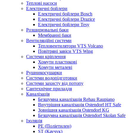
Теплові насоси
Електричні бойлери
Електричні бойлери Bosch
Електричні бойлери Drazice
Електричні бойлери Tesy
Розширювальні баки
Мембранні баки
Вентиляційні системи
Тепловентилятори VTS Volcano
Повітряні завіси VTS Wing
Системи кріплення
Хомути пластикові
Хомути металеві
Рушникосушарки
Системи водопідготовки
Системи захисту від потопу
Сантехнічне приладдя
Каналізація
Безшумна каналізація Rehau Raupiano
Внутрішня каналізація Ostendorf HT Safe
Зовнішня каналізація Ostendorf KG
Безшумна каналізація Ostendorf Skolan Safe
Ізоляція
PE (Поліетилен)
ST (Каучук)