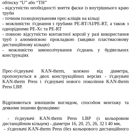
обтиску “U” або “TH”
- відсутністю необхідності зняття фаски із внутрішнього краю
труби
- точним позиціонуванням прес-кліщів на кільці
- можливістю з'єднання з трубами PE-RT/AI/PE-RT, а також з
однорідними PE-Xc та PE-RT
- повною відсутністю контактної корозії у разі використання
труб з алюмінієвою прокладкою (завдяки пластмасовому
дистанційному кільцю)
- можливістю замонолічування з'єднань у будівельних
конструкціях
Прес-з'єднувачі KAN-therm, залежно від діаметра,
пропонуються в двох конструкційних версіях - з'єднувачі
KAN-therm Press і з'єднувачі нового покоління KAN-therm
Press LBP.
Відрізняються зовнішнім виглядом, способом монтажу та
деякими іншими функціями:
- з'єднувачі KAN-therm Press LBP (з кольоровим
дистанційним кільцем) - діаметри 16, 20, 25, 26, 32 І 40 мм,
- з'єднувачі KAN-therm Press (без кольорового дистанційного