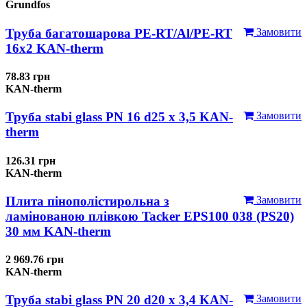
Grundfos
Труба багатошарова PE-RT/Al/PE-RT
Замовити
16x2 KAN-therm
78.83 грн
KAN-therm
Труба stabi glass PN 16 d25 х 3,5 KAN-
Замовити
therm
126.31 грн
KAN-therm
Плита пінополістирольна з
Замовити
ламінованою плівкою Tacker EPS100 038 (PS20)
30 мм KAN-therm
2 969.76 грн
KAN-therm
Труба stabi glass PN 20 d20 х 3,4 KAN-
Замовити