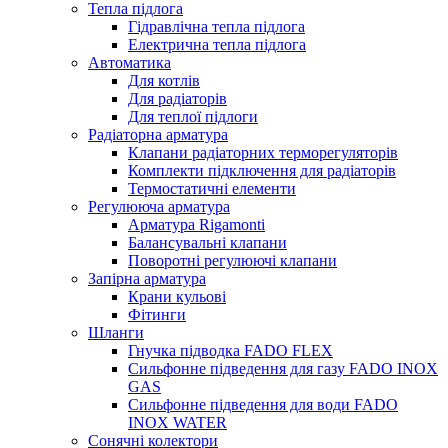
Тепла підлога
Гідравлічна тепла підлога
Електрична тепла підлога
Автоматика
Для котлів
Для радіаторів
Для теплої підлоги
Радіаторна арматура
Клапани радіаторних терморегуляторів
Комплекти підключення для радіаторів
Термостатичні елементи
Регулююча арматура
Арматура Rigamonti
Балансувальні клапани
Поворотні регулюючі клапани
Запірна арматура
Крани кульові
Фітинги
Шланги
Гнучка підводка FADO FLEX
Сильфонне підведення для газу FADO INOX
GAS
Сильфонне підведення для води FADO
INOX WATER
Сонячні колектори