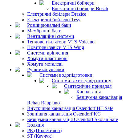
Електричні бойлери
Електричні бойлери Bosch
Електричні бойлери Drazice
Електричні бойлери Tesy
Розширювальні баки
Мембранні баки
Вентиляційні системи
Тепловентилятори VTS Volcano
Повітряні завіси VTS Wing
Системи кріплення
Хомути пластикові
Хомути металеві
Рушникосушарки
Системи водопідготовки
Системи захисту від потопу
Сантехнічне приладдя
Каналізація
Безшумна каналізація
Rehau Raupiano
Внутрішня каналізація Ostendorf HT Safe
Зовнішня каналізація Ostendorf KG
Безшумна каналізація Ostendorf Skolan Safe
Ізоляція
PE (Поліетилен)
ST (Каучук)