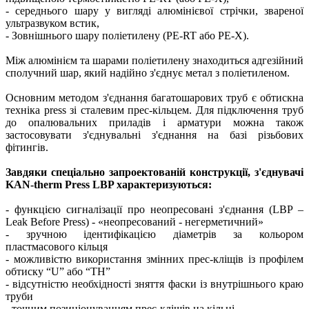
- середнього шару у вигляді алюмінієвої стрічки, звареної
ультразвуком встик,
- Зовнішнього шару поліетилену (PE-RT або PE-X).
Між алюмінієм та шарами поліетилену знаходиться адгезійний
сполучний шар, який надійно з'єднує метал з поліетиленом.
Основним методом з'єднання багатошарових труб є обтискна
техніка press зі сталевим прес-кільцем. Для підключення труб
до опалювальних приладів і арматури можна також
застосовувати з'єднувальні з'єднання на базі різьбових
фітингів.
Завдяки спеціально запроектованій конструкції, з'єднувачі
KAN-therm Press LBP характеризуються:
- функцією сигналізації про неопресовані з'єднання (LBP –
Leak Before Press) - «неопресований - негерметичний»
- зручною ідентифікацією діаметрів за кольором
пластмасового кільця
- можливістю використання змінних прес-кліщів із профілем
обтиску “U” або “TH”
- відсутністю необхідності зняття фаски із внутрішнього краю
труби
- точним позиціонуванням прес-кліщів на кільці