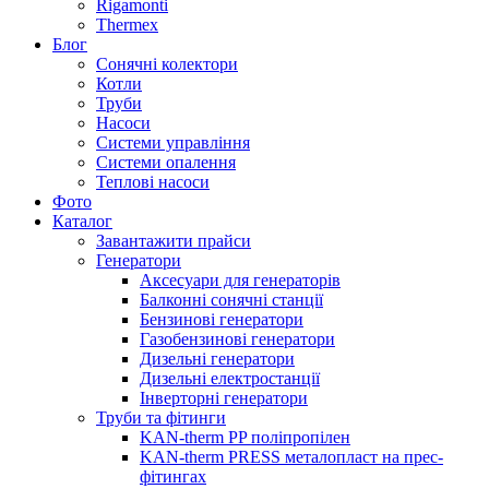
Rigamonti
Thermex
Блог
Сонячні колектори
Котли
Труби
Насоси
Системи управління
Системи опалення
Теплові насоси
Фото
Каталог
Завантажити прайси
Генератори
Аксесуари для генераторів
Балконні сонячні станції
Бензинові генератори
Газобензинові генератори
Дизельні генератори
Дизельні електростанції
Інверторні генератори
Труби та фітинги
KAN-therm PP поліпропілен
KAN-therm PRESS металопласт на прес-
фітингах