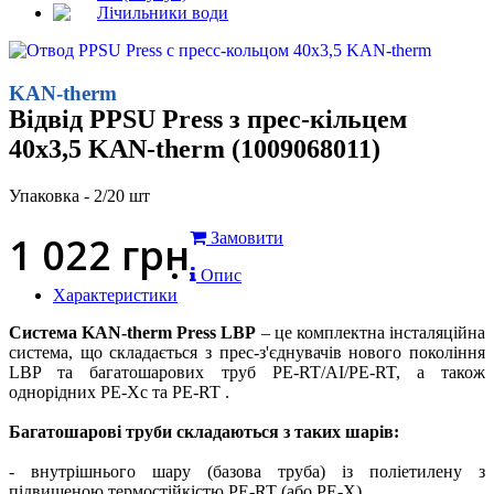
Лічильники води
KAN-therm
Відвід PPSU Press з прес-кільцем
40х3,5 KAN-therm (1009068011)
Упаковка - 2/20 шт
1 022
грн
Замовити
Опис
Характеристики
Система KAN-therm Press LBP
– це комплектна інсталяційна
система, що складається з прес-з'єднувачів нового покоління
LBP та багатошарових труб PE-RT/AI/PE-RT, а також
однорідних PE-Xc та PE-RT .
Багатошарові труби складаються з таких шарів:
- внутрішнього шару (базова труба) із поліетилену з
підвищеною термостійкістю PE-RT (або PE-X),