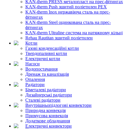
KAN-therm PRESS металопласт на прес-фітингах
KAN-therm Push зшитий поліетилен PEX
KAN-therm Inox нержавіюча сталь на прес-
фітингах
KAN-therm Steel оцинкована сталь на прес-
фітингах
KAN-therm Ultraline система на натяжному кільці
Rehau Rautitan зшитий поліетилен
Котли
Газові конденсаційні котли
Твердопаливні котли
Електричні котли
Насоси
Водопостачання
Дренаж та каналізація
Опалення
Радіатори
Біметалеві радіатори
Дизайнерські радіатори
Сталеві радіатори
Внутрішньопідлогові конвектори
Природна конвекція
Примусова конвекція
Додаткове обладнання
Електричні конвектори