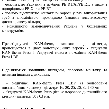
- можливістю з'єднання з трубами PE-RT/AI/PE-RT, а також з
однорідними PE-Xc та PE-RT
- повною відсутністю контактної корозії у разі використання
труб з алюмінієвою прокладкою (завдяки пластмасовому
дистанційному кільцю)
- можливістю замонолічування з'єднань у будівельних
конструкціях
Прес-з'єднувачі KAN-therm, залежно від діаметра,
пропонуються в двох конструкційних версіях - з'єднувачі
KAN-therm Press і з'єднувачі нового покоління KAN-therm
Press LBP.
Відрізняються зовнішнім виглядом, способом монтажу та
деякими іншими функціями:
- з'єднувачі KAN-therm Press LBP (з кольоровим
дистанційним кільцем) - діаметри 16, 20, 25, 26, 32 І 40 мм,
- з'єднувачі KAN-therm Press (без кольорового дистанційного
кільця) - діаметри 50 і 63 мм.