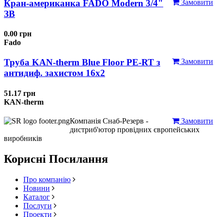
Кран-американка FADO Modern 3/4"
Замовити
ЗВ
0.00 грн
Fado
Труба KAN-therm Blue Floor PE-RT з
Замовити
антидиф. захистом 16х2
51.17 грн
KAN-therm
Компанія Снаб-Резерв -
Замовити
дистриб'ютор провідних європейських
виробників
Корисні Посилання
Про компанію
Новини
Каталог
Послуги
Проекти