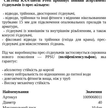
Система KAN-therm Press пропонує повний асортимент
з'єднувачів із прес-кільцем:
- відводи, трійники, двосторонні з'єднувачі,
- відводи, трійники та інші фітинги з мідними нікельованими
трубками 15 мм для підключення опалювальних приладів та
арматури,
- з'єднувачі із зовнішнім та внутрішнім різьбленням, а також
конусні з'єднувачі,
- фіксовані відводи та трійники (гнізда для крана), прес-
з'єднувачі для міжсистемних з'єднань.
Під час виробництва прес-з'єднувачів застосовується сировина
нового покоління — PPSU (
поліфеніленсульфон
), яка
гарантує:
- абсолютну стійкість до корозії
- повну нейтральність по відношенню до питної води
- довговічність фітингів вища, ніж у труб
- Високу механічну стійкість
Найменування
Значення
Артикул
1009068011
Діаметр
40
Максимальний тиск
10 бар