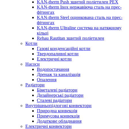
KAN-therm Push зшитий поліетилен PEX
KAN-therm Inox нержавіюча сталь на прес-
фітингах
KAN-therm Steel оцинкована сталь на прес-
фітингах
KAN-therm Ultraline система на натяжному
кільці
Rehau Rautitan зшитий поліетилен
Котли
Газові конденсаційні котли
Твердопаливні котли
Електричні котли
Насоси
Водопостачання
Дренаж та каналізація
Опалення
Радіатори
Біметалеві радіатори
Дизайнерські радіатори
Сталеві радіатори
Внутрішньопідлогові конвектори
Природна конвекція
Примусова конвекція
Додаткове обладнання
Електричні конвектори