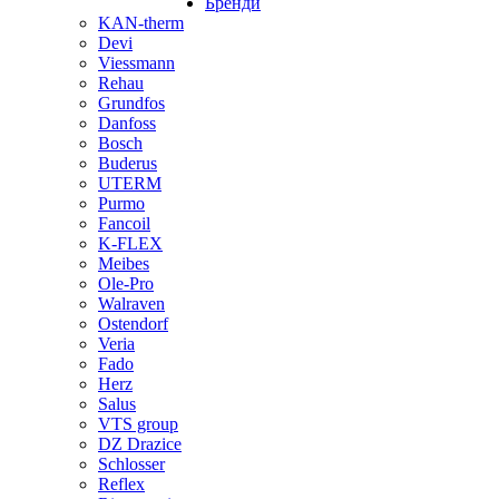
Бренди
KAN-therm
Devi
Viessmann
Rehau
Grundfos
Danfoss
Bosch
Buderus
UTERM
Purmo
Fancoil
K-FLEX
Meibes
Ole-Pro
Walraven
Ostendorf
Veria
Fado
Herz
Salus
VTS group
DZ Drazice
Schlosser
Reflex