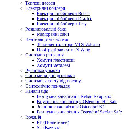
Теплові насоси
Електричні бойлери
Електричні бойлери Bosch
Електричні бойлери Drazice
Електричні бойлери Tesy
Розширювальні баки
Мембранні баки
Вентиляційні системи
Тепловентилятори VTS Volcano
Повітряні завіси VTS Wing
Системи кріплення
Хомути пластикові
Хомути металеві
Рушникосушарки
Системи водопідготовки
Системи захисту від потопу
Сантехнічне приладдя
Каналізація
Безшумна каналізація Rehau Raupiano
Внутрішня каналізація Ostendorf HT Safe
Зовнішня каналізація Ostendorf KG
Безшумна каналізація Ostendorf Skolan Safe
Ізоляція
PE (Поліетилен)
ST (Каучук)