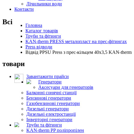
Лічильники води
Контакти
Всі
Головна
Каталог товарів
Труби та фітинги
KAN-therm PRESS металопласт на прес-фітингах
Press відводи
Відвід PPSU Press з прес-кільцем 40х3,5 KAN-therm
товари
Завантажити прайси
Генератори
Аксесуари для генераторів
Балконні сонячні станції
Бензинові генератори
Газобензинові генератори
Дизельні генератори
Дизельні електростанції
Інверторні генератори
Труби та фітинги
KAN-therm PP поліпропілен