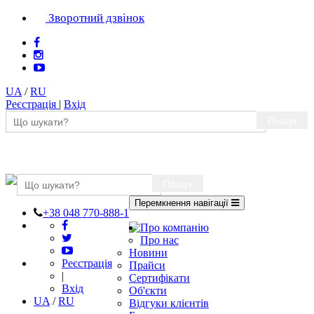
Зворотний дзвінок
UA
/
RU
Реєстрація
|
Вхід
Пошук
Пошук
Перемкнення навігації
+38 048 770-888-1
Про компанію
Про нас
Новини
Реєстрація
Прайси
|
Сертифікати
Вхід
Об'єкти
UA
/
RU
Відгуки клієнтів