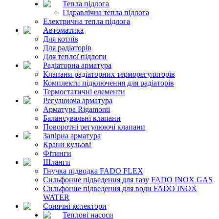
Тепла підлога
Гідравлічна тепла підлога
Електрична тепла підлога
Автоматика
Для котлів
Для радіаторів
Для теплої підлоги
Радіаторна арматура
Клапани радіаторних терморегуляторів
Комплекти підключення для радіаторів
Термостатичні елементи
Регулююча арматура
Арматура Rigamonti
Балансувальні клапани
Поворотні регулюючі клапани
Запірна арматура
Крани кульові
Фітинги
Шланги
Гнучка підводка FADO FLEX
Сильфонне підведення для газу FADO INOX GAS
Сильфонне підведення для води FADO INOX
WATER
Сонячні колектори
Теплові насоси