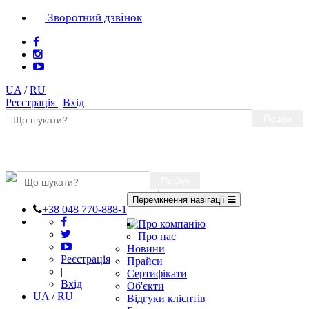
Зворотний дзвінок
UA
/
RU
Реєстрація
|
Вхід
Пошук
Пошук
Перемкнення навігації
+38 048 770-888-1
Про компанію
Про нас
Новини
Реєстрація
Прайси
|
Сертифікати
Вхід
Об'єкти
UA
/
RU
Відгуки клієнтів