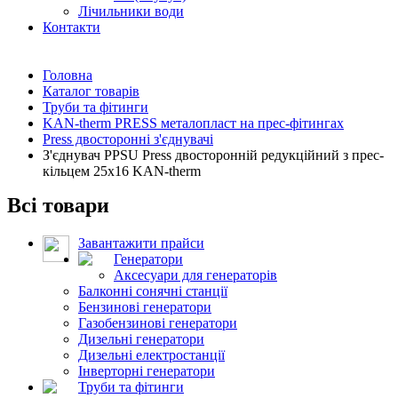
Лічильники води
Контакти
Головна
Каталог товарів
Труби та фітинги
KAN-therm PRESS металопласт на прес-фітингах
Press двосторонні з'єднувачі
З'єднувач PPSU Press двосторонній редукційний з прес-
кільцем 25х16 KAN-therm
Всі товари
Завантажити прайси
Генератори
Аксесуари для генераторів
Балконні сонячні станції
Бензинові генератори
Газобензинові генератори
Дизельні генератори
Дизельні електростанції
Інверторні генератори
Труби та фітинги