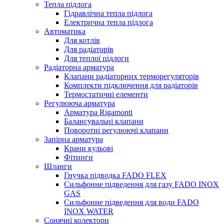
Тепла підлога
Гідравлічна тепла підлога
Електрична тепла підлога
Автоматика
Для котлів
Для радіаторів
Для теплої підлоги
Радіаторна арматура
Клапани радіаторних терморегуляторів
Комплекти підключення для радіаторів
Термостатичні елементи
Регулююча арматура
Арматура Rigamonti
Балансувальні клапани
Поворотні регулюючі клапани
Запірна арматура
Крани кульові
Фітинги
Шланги
Гнучка підводка FADO FLEX
Сильфонне підведення для газу FADO INOX
GAS
Сильфонне підведення для води FADO
INOX WATER
Сонячні колектори