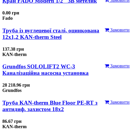
Кран FADO Modern 1/2" ЗВ метелик
Замовити
0.00 грн
Fado
Труба із вуглецевої сталі, оцинкована
Замовити
12x1,2 KAN-therm Steel
137.38 грн
KAN-therm
Grundfos SOLOLIFT2 WC-3
Замовити
Каналізаційна насосна установка
28 218.96 грн
Grundfos
Труба KAN-therm Blue Floor PE-RT з
Замовити
антидиф. захистом 18х2
86.67 грн
KAN-therm