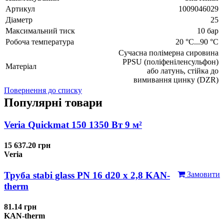
Артикул
1009046029
Діаметр
25
Максимальний тиск
10 бар
Робоча температура
20 °C...90 °C
Сучасна полімерна сировина
PPSU (поліфеніленсульфон)
Матеріал
або латунь, стійка до
вимивання цинку (DZR)
Повернення до списку
Популярні товари
Veria Quickmat 150 1350 Вт 9 м²
15 637.20 грн
Veria
Труба stabi glass PN 16 d20 х 2,8 KAN-
Замовити
therm
81.14 грн
KAN-therm