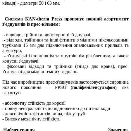
кільця) - діаметри 50 і 63 мм.
Система KAN-therm Press пропонує повний асортимент
з'єднувачів із прес-кільцем:
- відводи, трійники, двосторонні з'єднувачі,
- відводи, трійники та інші фітинги з мідними нікельованими
трубками 15 мм для підключення опалювальних приладів та
арматури,
- з'єднувачі із зовнішнім та внутрішнім різьбленням, а також
конусні з'єднувачі,
- фіксовані відводи та трійники (гнізда для крана), прес-
з'єднувачі для міжсистемних з'єднань.
Під час виробництва прес-з'єднувачів застосовується сировина
нового покоління — PPSU (
поліфеніленсульфон
), яка
гарантує:
- абсолютну стійкість до корозії
- повну нейтральність по відношенню до питної води
- довговічність фітингів вища, ніж у труб
- Високу механічну стійкість
Найменування
Значення