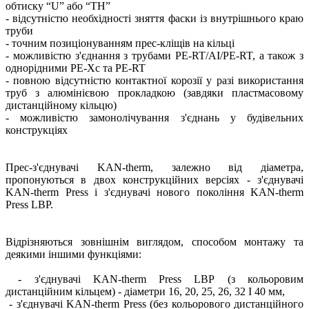
обтиску “U” або “TH”
- відсутністю необхідності зняття фаски із внутрішнього краю
труби
- точним позиціонуванням прес-кліщів на кільці
- можливістю з'єднання з трубами PE-RT/AI/PE-RT, а також з
однорідними PE-Xc та PE-RT
- повною відсутністю контактної корозії у разі використання
труб з алюмінієвою прокладкою (завдяки пластмасовому
дистанційному кільцю)
- можливістю замонолічування з'єднань у будівельних
конструкціях
Прес-з'єднувачі KAN-therm, залежно від діаметра,
пропонуються в двох конструкційних версіях - з'єднувачі
KAN-therm Press і з'єднувачі нового покоління KAN-therm
Press LBP.
Відрізняються зовнішнім виглядом, способом монтажу та
деякими іншими функціями:
- з'єднувачі KAN-therm Press LBP (з кольоровим
дистанційним кільцем) - діаметри 16, 20, 25, 26, 32 І 40 мм,
- з'єднувачі KAN-therm Press (без кольорового дистанційного