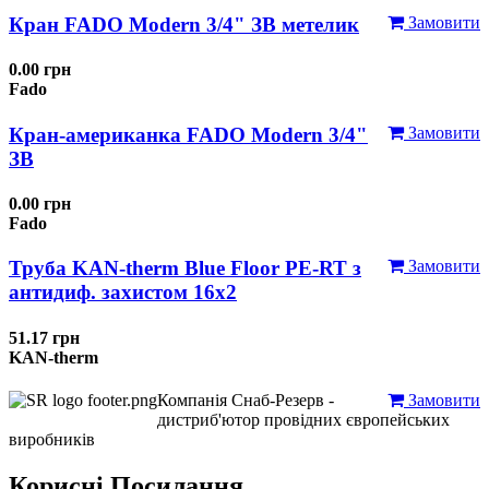
Кран FADO Modern 3/4" ЗВ метелик
Замовити
0.00 грн
Fado
Кран-американка FADO Modern 3/4"
Замовити
ЗВ
0.00 грн
Fado
Труба KAN-therm Blue Floor PE-RT з
Замовити
антидиф. захистом 16х2
51.17 грн
KAN-therm
Компанія Снаб-Резерв -
Замовити
дистриб'ютор провідних європейських
виробників
Корисні Посилання