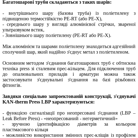
Багатошарові труби складаються з таких шарів:
- внутрішнього шару (базова труба) із поліетилену з
підвищеною термостійкістю PE-RT (або PE-X),
- середнього шару у вигляді алюмінієвої стрічки, звареної
ультразвуком встик,
- Зовнішнього шару поліетилену (PE-RT або PE-X).
Між алюмінієм та шарами поліетилену знаходиться адгезійний
сполучний шар, який надійно з'єднує метал з поліетиленом.
Основним методом з'єднання багатошарових труб є обтискна
техніка press зі сталевим прес-кільцем. Для підключення труб
до опалювальних приладів і арматури можна також
застосовувати з'єднувальні з'єднання на базі різьбових
фітингів.
Завдяки спеціально запроектованій конструкції, з'єднувачі
KAN-therm Press LBP характеризуються:
- функцією сигналізації про неопресовані з'єднання (LBP –
Leak Before Press) - «неопресований - негерметичний»
- зручною ідентифікацією діаметрів за кольором
пластмасового кільця
- можливістю використання змінних прес-кліщів із профілем