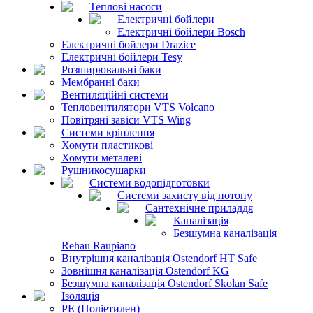
Теплові насоси
Електричні бойлери
Електричні бойлери Bosch
Електричні бойлери Drazice
Електричні бойлери Tesy
Розширювальні баки
Мембранні баки
Вентиляційні системи
Тепловентилятори VTS Volcano
Повітряні завіси VTS Wing
Системи кріплення
Хомути пластикові
Хомути металеві
Рушникосушарки
Системи водопідготовки
Системи захисту від потопу
Сантехнічне приладдя
Каналізація
Безшумна каналізація
Rehau Raupiano
Внутрішня каналізація Ostendorf HT Safe
Зовнішня каналізація Ostendorf KG
Безшумна каналізація Ostendorf Skolan Safe
Ізоляція
PE (Поліетилен)