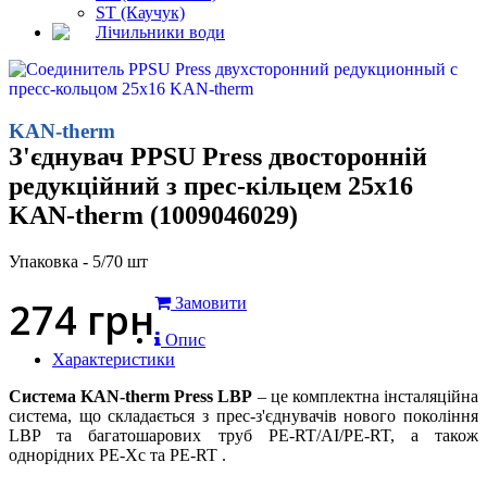
ST (Каучук)
Лічильники води
KAN-therm
З'єднувач PPSU Press двосторонній
редукційний з прес-кільцем 25х16
KAN-therm (1009046029)
Упаковка - 5/70 шт
274
грн
Замовити
Опис
Характеристики
Система KAN-therm Press LBP
– це комплектна інсталяційна
система, що складається з прес-з'єднувачів нового покоління
LBP та багатошарових труб PE-RT/AI/PE-RT, а також
однорідних PE-Xc та PE-RT .