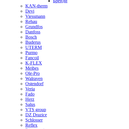
Бренди
KAN-therm
Devi
Viessmann
Rehau
Grundfos
Danfoss
Bosch
Buderus
UTERM
Purmo
Fancoil
K-FLEX
Meibes
Ole-Pro
Walraven
Ostendorf
Veria
Fado
Herz
Salus
VTS group
DZ Drazice
Schlosser
Reflex