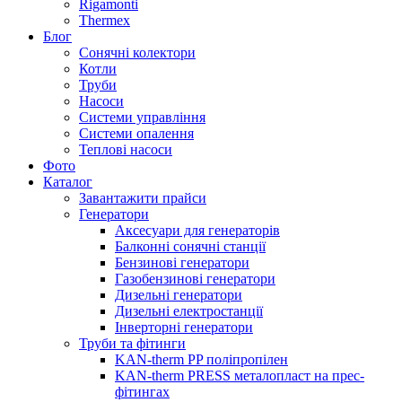
Rigamonti
Thermex
Блог
Сонячні колектори
Котли
Труби
Насоси
Системи управління
Системи опалення
Теплові насоси
Фото
Каталог
Завантажити прайси
Генератори
Аксесуари для генераторів
Балконні сонячні станції
Бензинові генератори
Газобензинові генератори
Дизельні генератори
Дизельні електростанції
Інверторні генератори
Труби та фітинги
KAN-therm PP поліпропілен
KAN-therm PRESS металопласт на прес-
фітингах