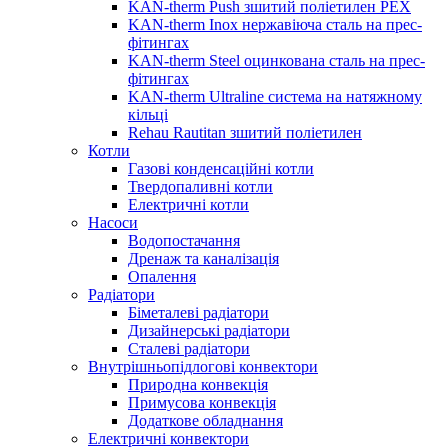
KAN-therm Push зшитий поліетилен PEX
KAN-therm Inox нержавіюча сталь на прес-
фітингах
KAN-therm Steel оцинкована сталь на прес-
фітингах
KAN-therm Ultraline система на натяжному
кільці
Rehau Rautitan зшитий поліетилен
Котли
Газові конденсаційні котли
Твердопаливні котли
Електричні котли
Насоси
Водопостачання
Дренаж та каналізація
Опалення
Радіатори
Біметалеві радіатори
Дизайнерські радіатори
Сталеві радіатори
Внутрішньопідлогові конвектори
Природна конвекція
Примусова конвекція
Додаткове обладнання
Електричні конвектори