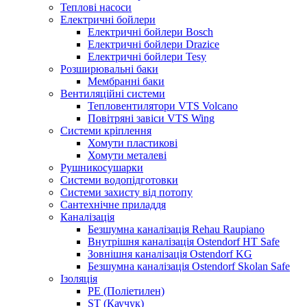
Теплові насоси
Електричні бойлери
Електричні бойлери Bosch
Електричні бойлери Drazice
Електричні бойлери Tesy
Розширювальні баки
Мембранні баки
Вентиляційні системи
Тепловентилятори VTS Volcano
Повітряні завіси VTS Wing
Системи кріплення
Хомути пластикові
Хомути металеві
Рушникосушарки
Системи водопідготовки
Системи захисту від потопу
Сантехнічне приладдя
Каналізація
Безшумна каналізація Rehau Raupiano
Внутрішня каналізація Ostendorf HT Safe
Зовнішня каналізація Ostendorf KG
Безшумна каналізація Ostendorf Skolan Safe
Ізоляція
PE (Поліетилен)
ST (Каучук)