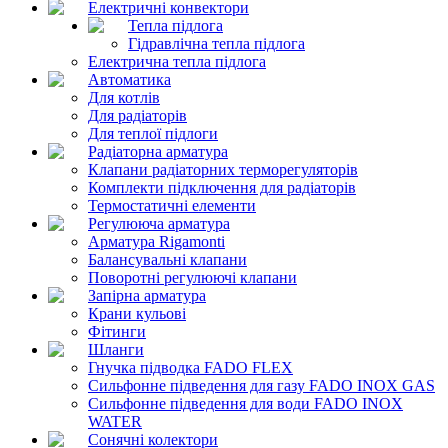
Електричні конвектори
Тепла підлога
Гідравлічна тепла підлога
Електрична тепла підлога
Автоматика
Для котлів
Для радіаторів
Для теплої підлоги
Радіаторна арматура
Клапани радіаторних терморегуляторів
Комплекти підключення для радіаторів
Термостатичні елементи
Регулююча арматура
Арматура Rigamonti
Балансувальні клапани
Поворотні регулюючі клапани
Запірна арматура
Крани кульові
Фітинги
Шланги
Гнучка підводка FADO FLEX
Сильфонне підведення для газу FADO INOX GAS
Сильфонне підведення для води FADO INOX
WATER
Сонячні колектори