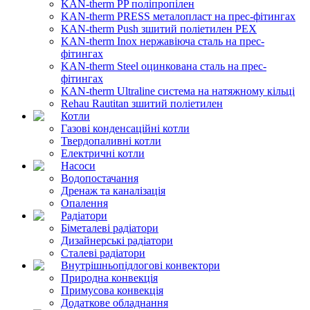
KAN-therm PP поліпропілен
KAN-therm PRESS металопласт на прес-фітингах
KAN-therm Push зшитий поліетилен PEX
KAN-therm Inox нержавіюча сталь на прес-
фітингах
KAN-therm Steel оцинкована сталь на прес-
фітингах
KAN-therm Ultraline система на натяжному кільці
Rehau Rautitan зшитий поліетилен
Котли
Газові конденсаційні котли
Твердопаливні котли
Електричні котли
Насоси
Водопостачання
Дренаж та каналізація
Опалення
Радіатори
Біметалеві радіатори
Дизайнерські радіатори
Сталеві радіатори
Внутрішньопідлогові конвектори
Природна конвекція
Примусова конвекція
Додаткове обладнання