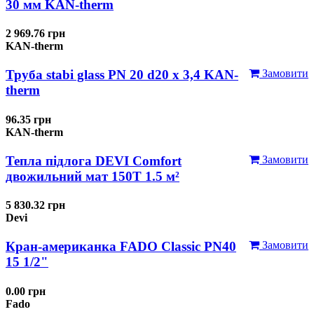
30 мм KAN-therm
2 969.76 грн
KAN-therm
Труба stabi glass PN 20 d20 х 3,4 KAN-
Замовити
therm
96.35 грн
KAN-therm
Тепла підлога DEVI Comfort
Замовити
двожильний мат 150T 1.5 м²
5 830.32 грн
Devi
Кран-американка FADO Classic PN40
Замовити
15 1/2"
0.00 грн
Fado