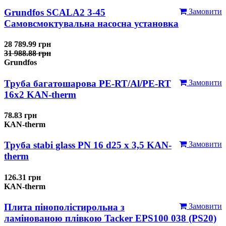
Grundfos SCALA2 3-45
Замовити
Самовсмоктувальна насосна установка
28 789.99 грн
31 988.88 грн
Grundfos
Труба багатошарова PE-RT/Al/PE-RT
Замовити
16x2 KAN-therm
78.83 грн
KAN-therm
Труба stabi glass PN 16 d25 х 3,5 KAN-
Замовити
therm
126.31 грн
KAN-therm
Плита пінополістирольна з
Замовити
ламінованою плівкою Tacker EPS100 038 (PS20)