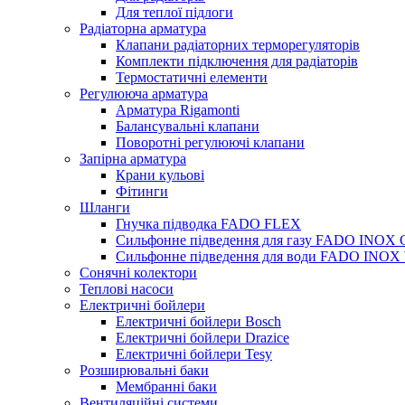
Для теплої підлоги
Радіаторна арматура
Клапани радіаторних терморегуляторів
Комплекти підключення для радіаторів
Термостатичні елементи
Регулююча арматура
Арматура Rigamonti
Балансувальні клапани
Поворотні регулюючі клапани
Запірна арматура
Крани кульові
Фітинги
Шланги
Гнучка підводка FADO FLEX
Сильфонне підведення для газу FADO INOX
Сильфонне підведення для води FADO INO
Сонячні колектори
Теплові насоси
Електричні бойлери
Електричні бойлери Bosch
Електричні бойлери Drazice
Електричні бойлери Tesy
Розширювальні баки
Мембранні баки
Вентиляційні системи