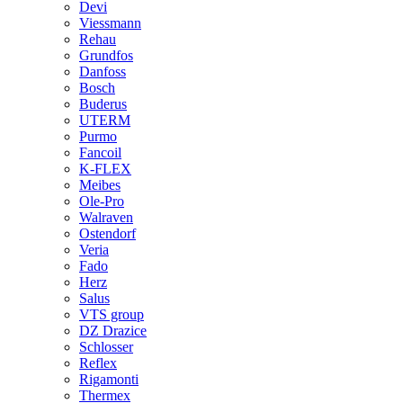
Devi
Viessmann
Rehau
Grundfos
Danfoss
Bosch
Buderus
UTERM
Purmo
Fancoil
K-FLEX
Meibes
Ole-Pro
Walraven
Ostendorf
Veria
Fado
Herz
Salus
VTS group
DZ Drazice
Schlosser
Reflex
Rigamonti
Thermex