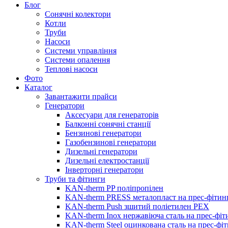
Блог
Сонячні колектори
Котли
Труби
Насоси
Системи управління
Системи опалення
Теплові насоси
Фото
Каталог
Завантажити прайси
Генератори
Аксесуари для генераторів
Балконні сонячні станції
Бензинові генератори
Газобензинові генератори
Дизельні генератори
Дизельні електростанції
Інверторні генератори
Труби та фітинги
KAN-therm PP поліпропілен
KAN-therm PRESS металопласт на прес-фітин
KAN-therm Push зшитий поліетилен PEX
KAN-therm Inox нержавіюча сталь на прес-фіт
KAN-therm Steel оцинкована сталь на прес-фі