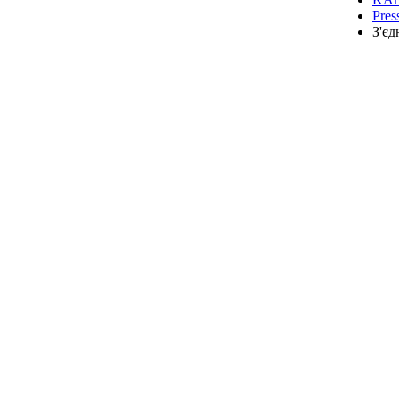
Pres
З'єд