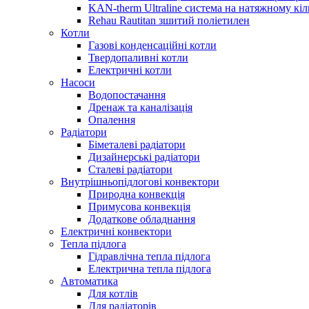
KAN-therm Ultraline система на натяжному кіл
Rehau Rautitan зшитий поліетилен
Котли
Газові конденсаційні котли
Твердопаливні котли
Електричні котли
Насоси
Водопостачання
Дренаж та каналізація
Опалення
Радіатори
Біметалеві радіатори
Дизайнерські радіатори
Сталеві радіатори
Внутрішньопідлогові конвектори
Природна конвекція
Примусова конвекція
Додаткове обладнання
Електричні конвектори
Тепла підлога
Гідравлічна тепла підлога
Електрична тепла підлога
Автоматика
Для котлів
Для радіаторів