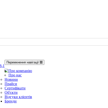
Перемкнення навігації
8-1
Про компанію
Про нас
Новини
Прайси
Сертифікати
Об'єкти
Відгуки клієнтів
Бренди