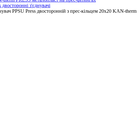
s двосторонні з'єднувачі
нувач PPSU Press двосторонній з прес-кільцем 20х20 KAN-therm