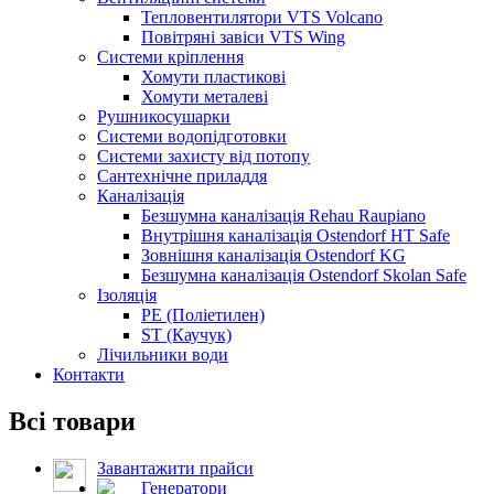
Тепловентилятори VTS Volcano
Повітряні завіси VTS Wing
Системи кріплення
Хомути пластикові
Хомути металеві
Рушникосушарки
Системи водопідготовки
Системи захисту від потопу
Сантехнічне приладдя
Каналізація
Безшумна каналізація Rehau Raupiano
Внутрішня каналізація Ostendorf HT Safe
Зовнішня каналізація Ostendorf KG
Безшумна каналізація Ostendorf Skolan Safe
Ізоляція
PE (Поліетилен)
ST (Каучук)
Лічильники води
Контакти
Всі товари
Завантажити прайси
Генератори