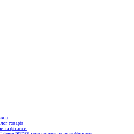
овна
лог товарів
и та фітинги
-therm PRESS металопласт на прес-фітингах