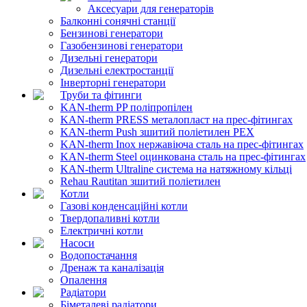
Аксесуари для генераторів
Балконні сонячні станції
Бензинові генератори
Газобензинові генератори
Дизельні генератори
Дизельні електростанції
Інверторні генератори
Труби та фітинги
KAN-therm PP поліпропілен
KAN-therm PRESS металопласт на прес-фітингах
KAN-therm Push зшитий поліетилен PEX
KAN-therm Inox нержавіюча сталь на прес-фітингах
KAN-therm Steel оцинкована сталь на прес-фітингах
KAN-therm Ultraline система на натяжному кільці
Rehau Rautitan зшитий поліетилен
Котли
Газові конденсаційні котли
Твердопаливні котли
Електричні котли
Насоси
Водопостачання
Дренаж та каналізація
Опалення
Радіатори
Біметалеві радіатори