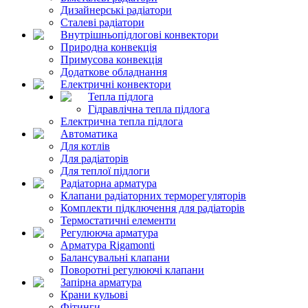
Дизайнерські радіатори
Сталеві радіатори
Внутрішньопідлогові конвектори
Природна конвекція
Примусова конвекція
Додаткове обладнання
Електричні конвектори
Тепла підлога
Гідравлічна тепла підлога
Електрична тепла підлога
Автоматика
Для котлів
Для радіаторів
Для теплої підлоги
Радіаторна арматура
Клапани радіаторних терморегуляторів
Комплекти підключення для радіаторів
Термостатичні елементи
Регулююча арматура
Арматура Rigamonti
Балансувальні клапани
Поворотні регулюючі клапани
Запірна арматура
Крани кульові
Фітинги