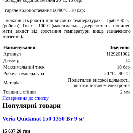
- холодне водопостачання 20°C, 10 бар;
- гаряче водопостачання 60/80°C, 10 бар;
- можливість роботи при високих температурах – Tраб = 95°C
(робоча), Tmax = 100°C (максимальна, джерело тепла повинен
мати захист від зростання температури вище зазначеного
значення).
Найменування
Значення
Артикул
1129201002
Діаметр
14
Максимальний тиск
10 бар
Робоча температура
20 °C...90 °C
Поліетилен високої щільності,
Матеріал
зшитий потоком електронів
Товщина стінки
2 мм
Повернення до списку
Популярні товари
Veria Quickmat 150 1350 Вт 9 м²
15 637.20 грн