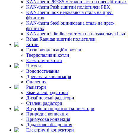
KAN-therm PRESS металопласт на прес-фітингах
KAN-therm Push зшитий поліетилен PEX
KAN-therm Inox нержавіюча сталь на прес-
фітингах
KAN-therm Steel оцинкована сталь на прес-
фітингах
KAN-therm Ultraline система на натяжному кільці
Rehau Rautitan зшитий поліетилен
Котли
Газові конденсаційні котли
Твердопаливні котли
Електричні котли
Насоси
Водопостачання
Дренаж та каналізація
Опалення
Радіатори
Біметалеві радіатори
Дизайнерські радіатори
Сталеві радіатори
Внутрішньопідлогові конвектори
Природна конвекція
Примусова конвекція
Додаткове обладнання
Електричні конвектори