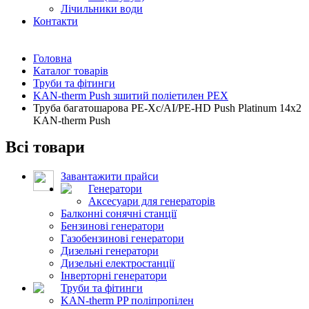
Лічильники води
Контакти
Головна
Каталог товарів
Труби та фітинги
KAN-therm Push зшитий поліетилен PEX
Труба багатошарова PE-Xc/АI/PE-HD Push Platinum 14х2
KAN-therm Push
Всі товари
Завантажити прайси
Генератори
Аксесуари для генераторів
Балконні сонячні станції
Бензинові генератори
Газобензинові генератори
Дизельні генератори
Дизельні електростанції
Інверторні генератори
Труби та фітинги
KAN-therm PP поліпропілен