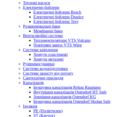
Теплові насоси
Електричні бойлери
Електричні бойлери Bosch
Електричні бойлери Drazice
Електричні бойлери Tesy
Розширювальні баки
Мембранні баки
Вентиляційні системи
Тепловентилятори VTS Volcano
Повітряні завіси VTS Wing
Системи кріплення
Хомути пластикові
Хомути металеві
Рушникосушарки
Системи водопідготовки
Системи захисту від потопу
Сантехнічне приладдя
Каналізація
Безшумна каналізація Rehau Raupiano
Внутрішня каналізація Ostendorf HT Safe
Зовнішня каналізація Ostendorf KG
Безшумна каналізація Ostendorf Skolan Safe
Ізоляція
PE (Поліетилен)
ST (Каучук)