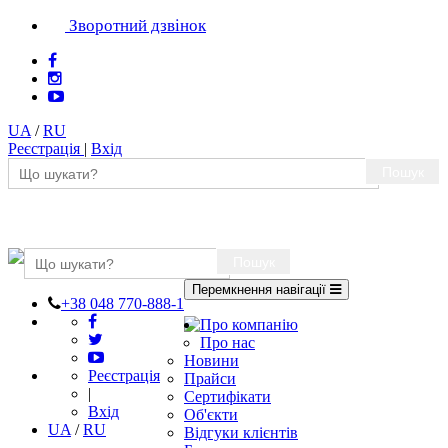
Зворотний дзвінок
UA
/
RU
Реєстрація
|
Вхід
Пошук
Пошук
Перемкнення навігації
+38 048 770-888-1
Про компанію
Про нас
Новини
Реєстрація
Прайси
|
Сертифікати
Вхід
Об'єкти
UA
/
RU
Відгуки клієнтів