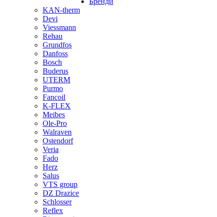
Бренди
KAN-therm
Devi
Viessmann
Rehau
Grundfos
Danfoss
Bosch
Buderus
UTERM
Purmo
Fancoil
K-FLEX
Meibes
Ole-Pro
Walraven
Ostendorf
Veria
Fado
Herz
Salus
VTS group
DZ Drazice
Schlosser
Reflex