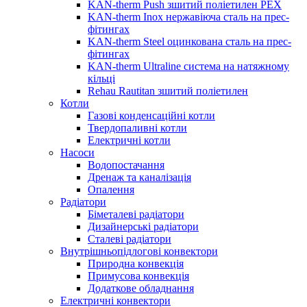
KAN-therm Push зшитий поліетилен PEX
KAN-therm Inox нержавіюча сталь на прес-
фітингах
KAN-therm Steel оцинкована сталь на прес-
фітингах
KAN-therm Ultraline система на натяжному
кільці
Rehau Rautitan зшитий поліетилен
Котли
Газові конденсаційні котли
Твердопаливні котли
Електричні котли
Насоси
Водопостачання
Дренаж та каналізація
Опалення
Радіатори
Біметалеві радіатори
Дизайнерські радіатори
Сталеві радіатори
Внутрішньопідлогові конвектори
Природна конвекція
Примусова конвекція
Додаткове обладнання
Електричні конвектори