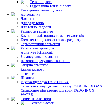
Тепла підлога
Гідравлічна тепла підлога
Електрична тепла підлога
Автоматика
Для котлів
Для радіаторів
Для теплої підлоги
Радіаторна арматура
Клапани радіаторних терморегуляторів
Комплекти підключення для радіаторів
Термостатичні елементи
Регулююча арматура
Арматура Rigamonti
Балансувальні клапани
Поворотні регулюючі клапани
Запірна арматура
Крани кульові
Фітинги
Шланги
Гнучка підводка FADO FLEX
Сильфонне підведення для газу FADO INOX GAS
Сильфонне підведення для води FADO INOX
WATER
Сонячні колектори
Теплові насоси