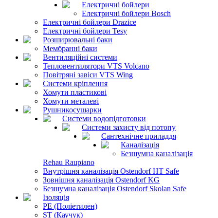
Електричні бойлери
Електричні бойлери Bosch
Електричні бойлери Drazice
Електричні бойлери Tesy
Розширювальні баки
Мембранні баки
Вентиляційні системи
Тепловентилятори VTS Volcano
Повітряні завіси VTS Wing
Системи кріплення
Хомути пластикові
Хомути металеві
Рушникосушарки
Системи водопідготовки
Системи захисту від потопу
Сантехнічне приладдя
Каналізація
Безшумна каналізація
Rehau Raupiano
Внутрішня каналізація Ostendorf HT Safe
Зовнішня каналізація Ostendorf KG
Безшумна каналізація Ostendorf Skolan Safe
Ізоляція
PE (Поліетилен)
ST (Каучук)