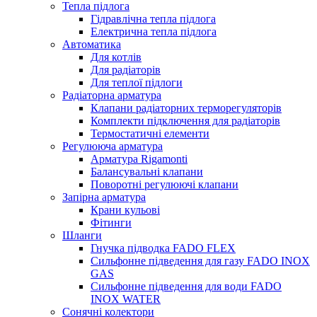
Тепла підлога
Гідравлічна тепла підлога
Електрична тепла підлога
Автоматика
Для котлів
Для радіаторів
Для теплої підлоги
Радіаторна арматура
Клапани радіаторних терморегуляторів
Комплекти підключення для радіаторів
Термостатичні елементи
Регулююча арматура
Арматура Rigamonti
Балансувальні клапани
Поворотні регулюючі клапани
Запірна арматура
Крани кульові
Фітинги
Шланги
Гнучка підводка FADO FLEX
Сильфонне підведення для газу FADO INOX
GAS
Сильфонне підведення для води FADO
INOX WATER
Сонячні колектори