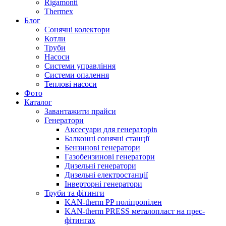
Rigamonti
Thermex
Блог
Сонячні колектори
Котли
Труби
Насоси
Системи управління
Системи опалення
Теплові насоси
Фото
Каталог
Завантажити прайси
Генератори
Аксесуари для генераторів
Балконні сонячні станції
Бензинові генератори
Газобензинові генератори
Дизельні генератори
Дизельні електростанції
Інверторні генератори
Труби та фітинги
KAN-therm PP поліпропілен
KAN-therm PRESS металопласт на прес-
фітингах