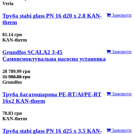
Veria
Труба stabi glass PN 16 d20 х 2,8 KAN-
Замовити
therm
81.14 грн
KAN-therm
Grundfos SCALA2 3-45
Замовити
Самовсмоктувальна насосна установка
28 789.99 грн
31 988.88 грн
Grundfos
Труба багатошарова PE-RT/Al/PE-RT
Замовити
16x2 KAN-therm
78.83 грн
KAN-therm
Труба stabi glass PN 16 d25 х 3,5 KAN-
Замовити