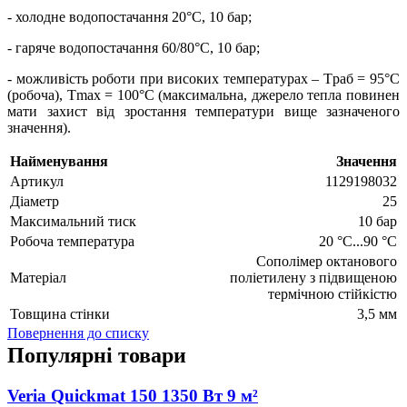
- холодне водопостачання 20°C, 10 бар;
- гаряче водопостачання 60/80°C, 10 бар;
- можливість роботи при високих температурах – Tраб = 95°C
(робоча), Tmax = 100°C (максимальна, джерело тепла повинен
мати захист від зростання температури вище зазначеного
значення).
Найменування
Значення
Артикул
1129198032
Діаметр
25
Максимальний тиск
10 бар
Робоча температура
20 °C...90 °C
Сополімер октанового
Матеріал
поліетилену з підвищеною
термічною стійкістю
Товщина стінки
3,5 мм
Повернення до списку
Популярні товари
Veria Quickmat 150 1350 Вт 9 м²