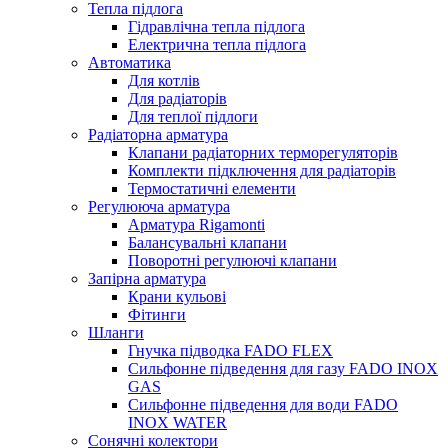
Тепла підлога
Гідравлічна тепла підлога
Електрична тепла підлога
Автоматика
Для котлів
Для радіаторів
Для теплої підлоги
Радіаторна арматура
Клапани радіаторних терморегуляторів
Комплекти підключення для радіаторів
Термостатичні елементи
Регулююча арматура
Арматура Rigamonti
Балансувальні клапани
Поворотні регулюючі клапани
Запірна арматура
Крани кульові
Фітинги
Шланги
Гнучка підводка FADO FLEX
Сильфонне підведення для газу FADO INOX
GAS
Сильфонне підведення для води FADO
INOX WATER
Сонячні колектори