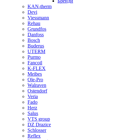
Бренди
KAN-therm
Devi
Viessmann
Rehau
Grundfos
Danfoss
Bosch
Buderus
UTERM
Purmo
Fancoil
K-FLEX
Meibes
Ole-Pro
Walraven
Ostendorf
Veria
Fado
Herz
Salus
VTS group
DZ Drazice
Schlosser
Reflex