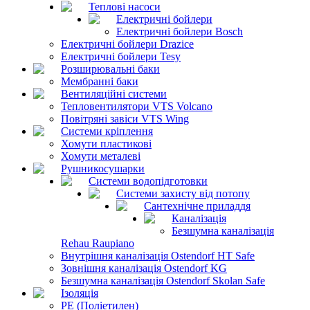
Теплові насоси
Електричні бойлери
Електричні бойлери Bosch
Електричні бойлери Drazice
Електричні бойлери Tesy
Розширювальні баки
Мембранні баки
Вентиляційні системи
Тепловентилятори VTS Volcano
Повітряні завіси VTS Wing
Системи кріплення
Хомути пластикові
Хомути металеві
Рушникосушарки
Системи водопідготовки
Системи захисту від потопу
Сантехнічне приладдя
Каналізація
Безшумна каналізація
Rehau Raupiano
Внутрішня каналізація Ostendorf HT Safe
Зовнішня каналізація Ostendorf KG
Безшумна каналізація Ostendorf Skolan Safe
Ізоляція
PE (Поліетилен)