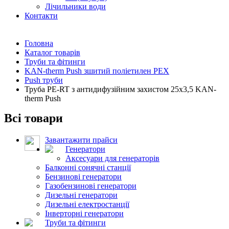
Лічильники води
Контакти
Головна
Каталог товарів
Труби та фітинги
KAN-therm Push зшитий поліетилен PEX
Push труби
Труба PE-RT з антидифузійним захистом 25x3,5 KAN-
therm Push
Всі товари
Завантажити прайси
Генератори
Аксесуари для генераторів
Балконні сонячні станції
Бензинові генератори
Газобензинові генератори
Дизельні генератори
Дизельні електростанції
Інверторні генератори
Труби та фітинги