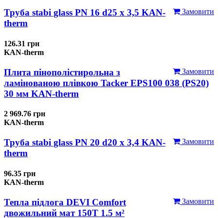
Труба stabi glass PN 16 d25 х 3,5 KAN-
Замовити
therm
126.31 грн
KAN-therm
Плита пінополістирольна з
Замовити
ламінованою плівкою Tacker EPS100 038 (PS20)
30 мм KAN-therm
2 969.76 грн
KAN-therm
Труба stabi glass PN 20 d20 х 3,4 KAN-
Замовити
therm
96.35 грн
KAN-therm
Тепла підлога DEVI Comfort
Замовити
двожильний мат 150T 1.5 м²