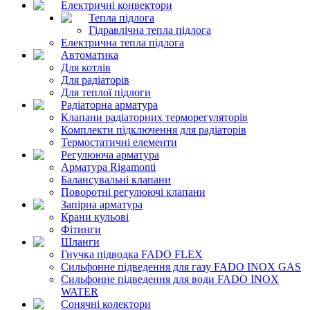
Електричні конвектори
Тепла підлога
Гідравлічна тепла підлога
Електрична тепла підлога
Автоматика
Для котлів
Для радіаторів
Для теплої підлоги
Радіаторна арматура
Клапани радіаторних терморегуляторів
Комплекти підключення для радіаторів
Термостатичні елементи
Регулююча арматура
Арматура Rigamonti
Балансувальні клапани
Поворотні регулюючі клапани
Запірна арматура
Крани кульові
Фітинги
Шланги
Гнучка підводка FADO FLEX
Сильфонне підведення для газу FADO INOX GAS
Сильфонне підведення для води FADO INOX
WATER
Сонячні колектори