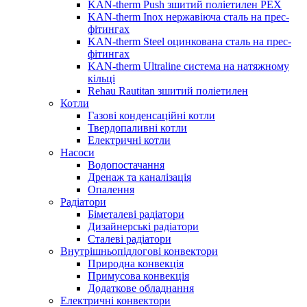
KAN-therm Push зшитий поліетилен PEX
KAN-therm Inox нержавіюча сталь на прес-
фітингах
KAN-therm Steel оцинкована сталь на прес-
фітингах
KAN-therm Ultraline система на натяжному
кільці
Rehau Rautitan зшитий поліетилен
Котли
Газові конденсаційні котли
Твердопаливні котли
Електричні котли
Насоси
Водопостачання
Дренаж та каналізація
Опалення
Радіатори
Біметалеві радіатори
Дизайнерські радіатори
Сталеві радіатори
Внутрішньопідлогові конвектори
Природна конвекція
Примусова конвекція
Додаткове обладнання
Електричні конвектори