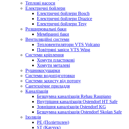
Теплові насоси
Електричні бойлери
Електричні бойлери Bosch
Електричні бойлери Drazice
Електричні бойлери Tesy
Розширювальні баки
Мембранні баки
Вентиляційні системи
Тепловентилятори VTS Volcano
Повітряні завіси VTS Wing
Системи кріплення
Хомути пластикові
Хомути металеві
Рушникосушарки
Системи водопідготовки
Системи захисту від потопу
Сантехнічне приладдя
Каналізація
Безшумна каналізація Rehau Raupiano
Внутрішня каналізація Ostendorf HT Safe
Зовнішня каналізація Ostendorf KG
Безшумна каналізація Ostendorf Skolan Safe
Ізоляція
PE (Поліетилен)
ST (Каучук)