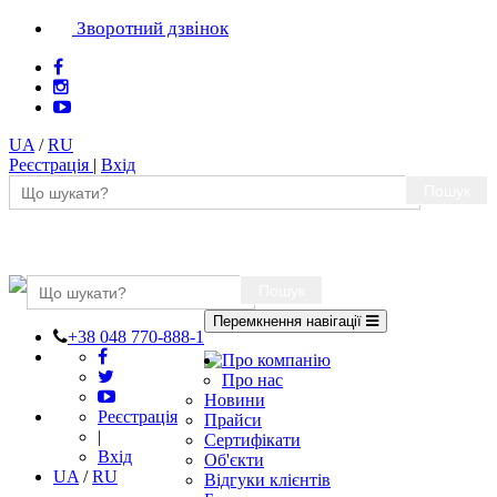
Зворотний дзвінок
UA
/
RU
Реєстрація
|
Вхід
Пошук
Пошук
Перемкнення навігації
+38 048 770-888-1
Про компанію
Про нас
Новини
Реєстрація
Прайси
|
Сертифікати
Вхід
Об'єкти
UA
/
RU
Відгуки клієнтів