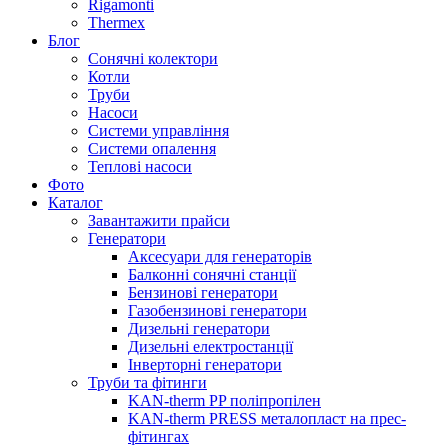
Rigamonti
Thermex
Блог
Сонячні колектори
Котли
Труби
Насоси
Системи управління
Системи опалення
Теплові насоси
Фото
Каталог
Завантажити прайси
Генератори
Аксесуари для генераторів
Балконні сонячні станції
Бензинові генератори
Газобензинові генератори
Дизельні генератори
Дизельні електростанції
Інверторні генератори
Труби та фітинги
KAN-therm PP поліпропілен
KAN-therm PRESS металопласт на прес-
фітингах