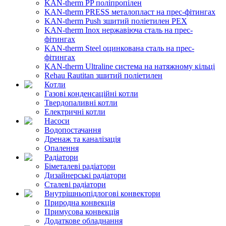
KAN-therm PP поліпропілен
KAN-therm PRESS металопласт на прес-фітингах
KAN-therm Push зшитий поліетилен PEX
KAN-therm Inox нержавіюча сталь на прес-
фітингах
KAN-therm Steel оцинкована сталь на прес-
фітингах
KAN-therm Ultraline система на натяжному кільці
Rehau Rautitan зшитий поліетилен
Котли
Газові конденсаційні котли
Твердопаливні котли
Електричні котли
Насоси
Водопостачання
Дренаж та каналізація
Опалення
Радіатори
Біметалеві радіатори
Дизайнерські радіатори
Сталеві радіатори
Внутрішньопідлогові конвектори
Природна конвекція
Примусова конвекція
Додаткове обладнання